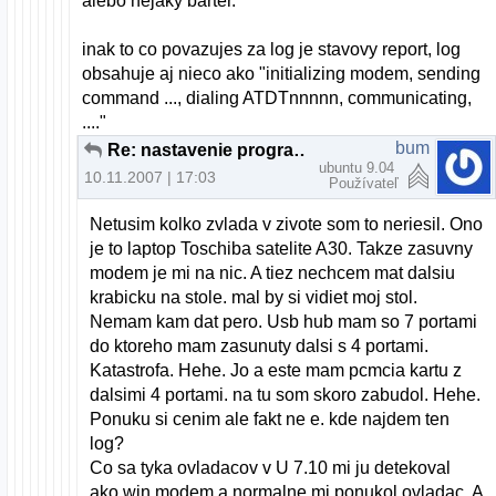
alebo nejaky barter.
inak to co povazujes za log je stavovy report, log
obsahuje aj nieco ako "initializing modem, sending
command ..., dialing ATDTnnnnn, communicating,
...."
bum
Re: nastavenie programu gfax
ubuntu 9.04
10.11.2007 | 17:03
Používateľ
Netusim kolko zvlada v zivote som to neriesil. Ono
je to laptop Toschiba satelite A30. Takze zasuvny
modem je mi na nic. A tiez nechcem mat dalsiu
krabicku na stole. mal by si vidiet moj stol.
Nemam kam dat pero. Usb hub mam so 7 portami
do ktoreho mam zasunuty dalsi s 4 portami.
Katastrofa. Hehe. Jo a este mam pcmcia kartu z
dalsimi 4 portami. na tu som skoro zabudol. Hehe.
Ponuku si cenim ale fakt ne e. kde najdem ten
log?
Co sa tyka ovladacov v U 7.10 mi ju detekoval
ako win modem a normalne mi ponukol ovladac. A