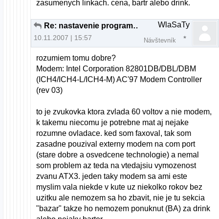
zasumenych linkach. cena, bartr alebo drink.
WlaSaTy
Re: nastavenie programu gfax
10.11.2007 | 15:57
Návštevník
rozumiem tomu dobre?
Modem: Intel Corporation 82801DB/DBL/DBM
(ICH4/ICH4-L/ICH4-M) AC'97 Modem Controller
(rev 03)
to je zvukovka ktora zvlada 60 voltov a nie modem,
k takemu niecomu je potrebne mat aj nejake
rozumne ovladace. ked som faxoval, tak som
zasadne pouzival externy modem na com port
(stare dobre a osvedcene technologie) a nemal
som problem az teda na vtedajsiu vymozenost
zvanu ATX3. jeden taky modem sa ami este
myslim vala niekde v kute uz niekolko rokov bez
uzitku ale nemozem sa ho zbavit, nie je tu sekcia
"bazar" takze ho nemozem ponuknut (BA) za drink