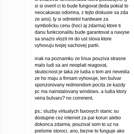
si si overil ci to bude fungovat (teda pokial to
neocakavas odomna, z tejto diskusie sa zda
ze ano), ty si odmietol hardware za
symbolicku cenu (hoci aj zdarma) ktore ti
danu funkcionalitu bude garantovat a navyse
sa snazis vlozit mi do ust slova ktore
vyhovuju tvojej sachovej partii.
inak na poznamku ze linux pouziva strasne
malo ludi sa ani neoplati reagovat,
skutocnost je taka ze ludia o tom ani nevedia
ze ho maju a firmam vyhovuje, len bulvar
sponzorovany redmondom pocita ze kazdy
pc ma nainstalovany windows. a ludia ktory
veria bulvaru? no comment.
ps.: sluzby virtualych faxovych stanic su
dostupne cez internet za par korun alebo
dokonca zdarma, pouzival som to uz na
prelome storoci. ano, bezne to funguje ako