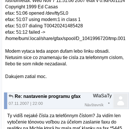
/usr/bin/efax: Wed Nov 7 11:51:06 2007 efax v 0.9a-001114
Copyright 1999 Ed Casas
efax: 51:06 opened /dev/ttySL0
efax: 51:07 using modem:1 in class 1
efax: 51:07 dialing T00420241485428
efax: 51:12 failed ->
/home/bum/.local/share/gfax/spool/D_1041996720/tmp.001
Modem vytaca teda aspon dufam lebo linku obsadi.
Netusim sice co znamenaju tie cisla za telefonnym cislom,
llebo tie som nikde nezadaval.
Dakujem zatial moc.
WlaSaTy
Re: nastavenie programu gfax
07.11.2007 | 22:00
Návštevník
Ty vidíš nejaké čísla za telefónnym číslom? Ja vidím len
vytočenie tónovou voľbou za účelom zaslanie faxu do
realitky na Michle ktorá by mala mať klapku na fax *5445