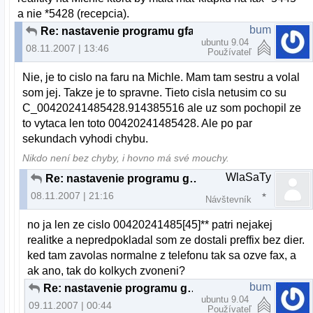
a nie *5428 (recepcia).
bum
Re: nastavenie programu gfax
ubuntu 9.04
08.11.2007 | 13:46
Používateľ
Nie, je to cislo na faru na Michle. Mam tam sestru a volal
som jej. Takze je to spravne. Tieto cisla netusim co su
C_00420241485428.914385516 ale uz som pochopil ze
to vytaca len toto 00420241485428. Ale po par
sekundach vyhodi chybu.
Nikdo není bez chyby, i hovno má své mouchy.
WlaSaTy
Re: nastavenie programu gfax
08.11.2007 | 21:16
Návštevník
no ja len ze cislo 00420241485[45]** patri nejakej
realitke a nepredpokladal som ze dostali preffix bez dier.
ked tam zavolas normalne z telefonu tak sa ozve fax, a
ak ano, tak do kolkych zvoneni?
bum
Re: nastavenie programu gfax
ubuntu 9.04
09.11.2007 | 00:44
Používateľ