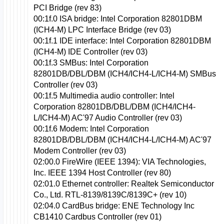
PCI Bridge (rev 83)
00:1f.0 ISA bridge: Intel Corporation 82801DBM
(ICH4-M) LPC Interface Bridge (rev 03)
00:1f.1 IDE interface: Intel Corporation 82801DBM
(ICH4-M) IDE Controller (rev 03)
00:1f.3 SMBus: Intel Corporation
82801DB/DBL/DBM (ICH4/ICH4-L/ICH4-M) SMBus
Controller (rev 03)
00:1f.5 Multimedia audio controller: Intel
Corporation 82801DB/DBL/DBM (ICH4/ICH4-
L/ICH4-M) AC'97 Audio Controller (rev 03)
00:1f.6 Modem: Intel Corporation
82801DB/DBL/DBM (ICH4/ICH4-L/ICH4-M) AC'97
Modem Controller (rev 03)
02:00.0 FireWire (IEEE 1394): VIA Technologies,
Inc. IEEE 1394 Host Controller (rev 80)
02:01.0 Ethernet controller: Realtek Semiconductor
Co., Ltd. RTL-8139/8139C/8139C+ (rev 10)
02:04.0 CardBus bridge: ENE Technology Inc
CB1410 Cardbus Controller (rev 01)