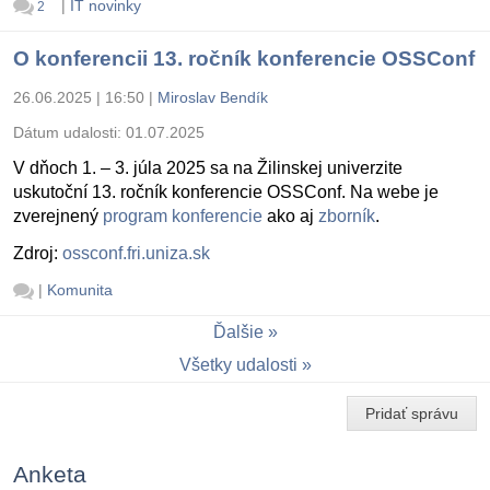
|
IT novinky
2
O konferencii 13. ročník konferencie OSSConf
26.06.2025 | 16:50
|
Miroslav Bendík
Dátum udalosti:
01.07.2025
V dňoch 1. – 3. júla 2025 sa na Žilinskej univerzite
uskutoční 13. ročník konferencie OSSConf. Na webe je
zverejnený
program konferencie
ako aj
zborník
.
Zdroj:
ossconf.fri.uniza.sk
|
Komunita
Ďalšie
Všetky udalosti
Pridať správu
Anketa