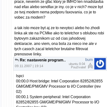
prace, neverim ze gfac ktory je IMHO len nnadstavba
nad efax alebo sendfax je iny. co je v nich? moze byt
ze tvoj modem nema podporu faxovania. co je to
vobec za modem?
a tak isto moze byt aj ze to nevytoci alebo ho zhodi
linka ak ste na PCMke ako to teletchor s oblubou robi
bytovym zakaznikom uz od cias jahodovej
deklaracie. ano viem, ona bola za nieco ine ale v
tych casoch zacal teletchor brutalne filtrovat
prenosove linky.
bum
Re: nastavenie programu gfax
ubuntu 9.04
09.11.2007 | 19:14
Používateľ
lspci
00:00.0 Host bridge: Intel Corporation 82852/82855
GM/GME/PM/GMV Processor to I/O Controller (rev
02)
00:00.1 System peripheral: Intel Corporation
82852/82855 GM/GME/PM/GMV Processor to I/O