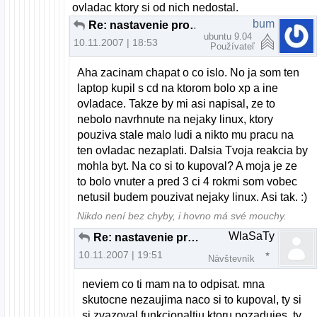
ovladac ktory si od nich nedostal.
bum
Re: nastavenie programu gfax
ubuntu 9.04
10.11.2007 | 18:53
Používateľ
Aha zacinam chapat o co islo. No ja som ten
laptop kupil s cd na ktorom bolo xp a ine
ovladace. Takze by mi asi napisal, ze to
nebolo navrhnute na nejaky linux, ktory
pouziva stale malo ludi a nikto mu pracu na
ten ovladac nezaplati. Dalsia Tvoja reakcia by
mohla byt. Na co si to kupoval? A moja je ze
to bolo vnuter a pred 3 ci 4 rokmi som vobec
netusil budem pouzivat nejaky linux. Asi tak. :)
Nikdo není bez chyby, i hovno má své mouchy.
WlaSaTy
Re: nastavenie programu gfax
10.11.2007 | 19:51
Návštevník
neviem co ti mam na to odpisat. mna
skutocne nezaujima naco si to kupoval, ty si
si zvazoval funkcionaltiu ktoru pozadujes, ty