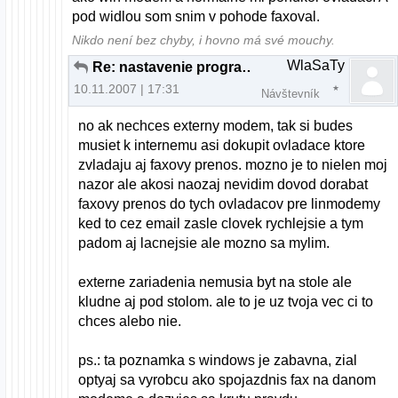
pod widlou som snim v pohode faxoval.
Nikdo není bez chyby, i hovno má své mouchy.
WlaSaTy
Re: nastavenie programu gfax
10.11.2007 | 17:31
Návštevník
no ak nechces externy modem, tak si budes
musiet k internemu asi dokupit ovladace ktore
zvladaju aj faxovy prenos. mozno je to nielen moj
nazor ale akosi naozaj nevidim dovod dorabat
faxovy prenos do tych ovladacov pre linmodemy
ked to cez email zasle clovek rychlejsie a tym
padom aj lacnejsie ale mozno sa mylim.
externe zariadenia nemusia byt na stole ale
kludne aj pod stolom. ale to je uz tvoja vec ci to
chces alebo nie.
ps.: ta poznamka s windows je zabavna, zial
optyaj sa vyrobcu ako spojazdnis fax na danom