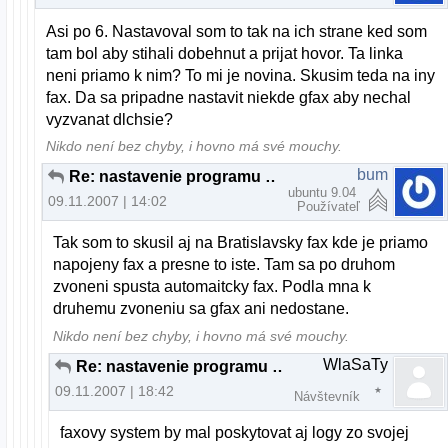
Asi po 6. Nastavoval som to tak na ich strane ked som
tam bol aby stihali dobehnut a prijat hovor. Ta linka
neni priamo k nim? To mi je novina. Skusim teda na iny
fax. Da sa pripadne nastavit niekde gfax aby nechal
vyzvanat dlchsie?
Nikdo není bez chyby, i hovno má své mouchy.
bum
Re: nastavenie programu gfax
ubuntu 9.04
09.11.2007 | 14:02
Používateľ
Tak som to skusil aj na Bratislavsky fax kde je priamo
napojeny fax a presne to iste. Tam sa po druhom
zvoneni spusta automaitcky fax. Podla mna k
druhemu zvoneniu sa gfax ani nedostane.
Nikdo není bez chyby, i hovno má své mouchy.
WlaSaTy
Re: nastavenie programu gfax
09.11.2007 | 18:42
Návštevník
faxovy system by mal poskytovat aj logy zo svojej