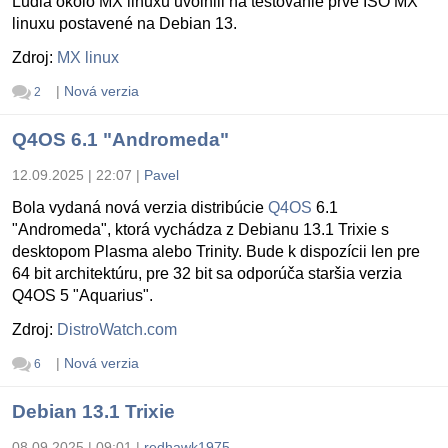
Ludia okolo MX linuxu uvolnili na testovanie prvé ISO MX
linuxu postavené na Debian 13.
Zdroj:
MX linux
|
Nová verzia
2
Q4OS 6.1 "Andromeda"
12.09.2025 | 22:07
|
Pavel
Bola vydaná nová verzia distribúcie
Q4OS
6.1
"Andromeda", ktorá vychádza z Debianu 13.1 Trixie s
desktopom Plasma alebo Trinity. Bude k dispozícii len pre
64 bit architektúru, pre 32 bit sa odporúča staršia verzia
Q4OS 5 "Aquarius".
Zdroj:
DistroWatch.com
|
Nová verzia
6
Debian 13.1 Trixie
08.09.2025 | 09:01
|
redhawk1975