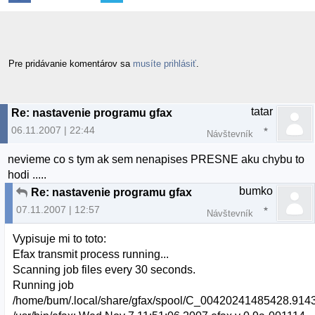
Pre pridávanie komentárov sa
musíte prihlásiť
.
tatar
Re: nastavenie programu gfax
06.11.2007 | 22:44
Návštevník
nevieme co s tym ak sem nenapises PRESNE aku chybu to
hodi .....
bumko
Re: nastavenie programu gfax
07.11.2007 | 12:57
Návštevník
Vypisuje mi to toto:
Efax transmit process running...
Scanning job files every 30 seconds.
Running job
/home/bum/.local/share/gfax/spool/C_00420241485428.91