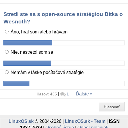
Stretli ste sa s open-source stratégiou Bitka o
Wesnoth?
Áno, hral som alebo hrávam
Nie, nestretol som sa
Nemám v láske počítačové stratégie
|
|
Ďalšie
Hlasov: 435
1
Hlasovať
LinuxOS.sk
© 2004-2026 |
LinuxOS.sk - Team
|
ISSN
1337-7639
|
Osobné údaje
|
Odber noviniek