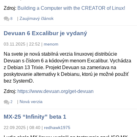
Zdroj:
Building a Computer with the CREATOR of Linux!
|
Zaujímavý článok
8
Devuan 6 Excalibur je vydaný
03.11.2025 | 22:52
|
menom
Na svete je nová stabilná verzia linuxovej distribúcie
Devuan s číslom 6 a kódovým menom Excalibur. Vychádza
z Debian 13 Trixie. Projekt Devuan sa zameriava na
poskytovanie alternatívy k Debianu, ktorú je možné použiť
bez SystemD.
Zdroj:
https://www.devuan.org/get-devuan
|
Nová verzia
2
MX-25 “Infinity” beta 1
22.09.2025 | 08:40
|
redhawk1975