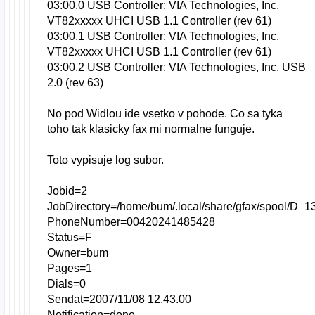
03:00.0 USB Controller: VIA Technologies, Inc.
VT82xxxxx UHCI USB 1.1 Controller (rev 61)
03:00.1 USB Controller: VIA Technologies, Inc.
VT82xxxxx UHCI USB 1.1 Controller (rev 61)
03:00.2 USB Controller: VIA Technologies, Inc. USB
2.0 (rev 63)
No pod Widlou ide vsetko v pohode. Co sa tyka
toho tak klasicky fax mi normalne funguje.
Toto vypisuje log subor.
Jobid=2
JobDirectory=/home/bum/.local/share/gfax/spool/D_
PhoneNumber=00420241485428
Status=F
Owner=bum
Pages=1
Dials=0
Sendat=2007/11/08 12.43.00
Notification=done