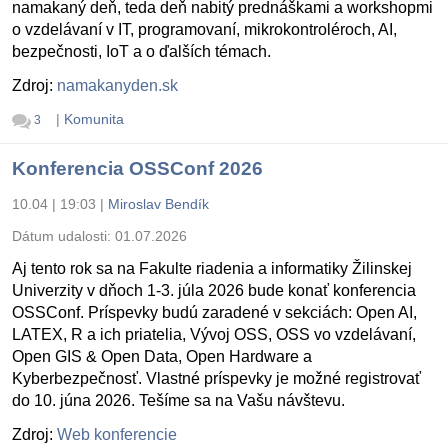
namakaný deň, teda deň nabitý prednáškami a workshopmi
o vzdelávaní v IT, programovaní, mikrokontroléroch, AI,
bezpečnosti, IoT a o ďalších témach.
Zdroj:
namakanyden.sk
|
Komunita
3
Konferencia OSSConf 2026
10.04 | 19:03
|
Miroslav Bendík
Dátum udalosti:
01.07.2026
Aj tento rok sa na Fakulte riadenia a informatiky Žilinskej
Univerzity v dňoch 1-3. júla 2026 bude konať konferencia
OSSConf. Príspevky budú zaradené v sekciách: Open AI,
LATEX, R a ich priatelia, Vývoj OSS, OSS vo vzdelávaní,
Open GIS & Open Data, Open Hardware a
Kyberbezpečnosť. Vlastné príspevky je možné registrovať
do 10. júna 2026. Tešíme sa na Vašu návštevu.
Zdroj:
Web konferencie