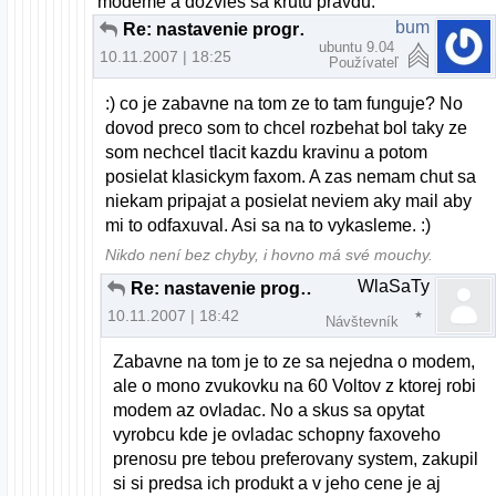
modeme a dozvies sa krutu pravdu.
bum
Re: nastavenie programu gfax
ubuntu 9.04
10.11.2007 | 18:25
Používateľ
:) co je zabavne na tom ze to tam funguje? No
dovod preco som to chcel rozbehat bol taky ze
som nechcel tlacit kazdu kravinu a potom
posielat klasickym faxom. A zas nemam chut sa
niekam pripajat a posielat neviem aky mail aby
mi to odfaxuval. Asi sa na to vykasleme. :)
Nikdo není bez chyby, i hovno má své mouchy.
WlaSaTy
Re: nastavenie programu gfax
10.11.2007 | 18:42
Návštevník
Zabavne na tom je to ze sa nejedna o modem,
ale o mono zvukovku na 60 Voltov z ktorej robi
modem az ovladac. No a skus sa opytat
vyrobcu kde je ovladac schopny faxoveho
prenosu pre tebou preferovany system, zakupil
si si predsa ich produkt a v jeho cene je aj