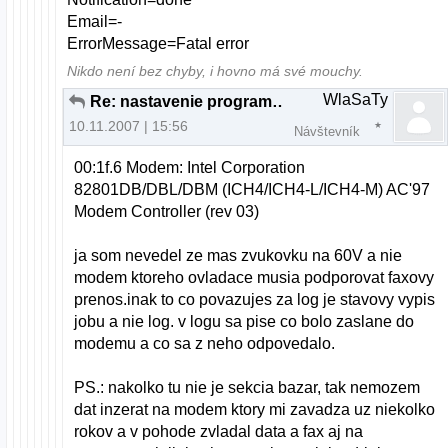
Email=-
ErrorMessage=Fatal error
Nikdo není bez chyby, i hovno má své mouchy.
WlaSaTy
Re: nastavenie programu gfax
10.11.2007 | 15:56
Návštevník
00:1f.6 Modem: Intel Corporation
82801DB/DBL/DBM (ICH4/ICH4-L/ICH4-M) AC'97
Modem Controller (rev 03)
ja som nevedel ze mas zvukovku na 60V a nie
modem ktoreho ovladace musia podporovat faxovy
prenos.inak to co povazujes za log je stavovy vypis
jobu a nie log. v logu sa pise co bolo zaslane do
modemu a co sa z neho odpovedalo.
PS.: nakolko tu nie je sekcia bazar, tak nemozem
dat inzerat na modem ktory mi zavadza uz niekolko
rokov a v pohode zvladal data a fax aj na