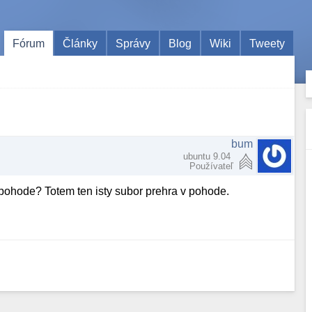
Fórum
Články
Správy
Blog
Wiki
Tweety
bum
ubuntu 9.04
Používateľ
v pohode? Totem ten isty subor prehra v pohode.