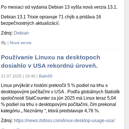
Po mesiaci od vydania Debian 13 vyšla nová verzia 13.1.
Debian 13.1 Trixie opravuje 71 chýb a pridáva 16
bezpečnostných aktualizácií.
Zdroj:
Debian
|
Nová verzia
Používanie Linuxu na desktopoch
dosiahlo v USA rekordnú úroveň.
21.07.2025 | 19:40
|
Balin50
Linux prvýkrát v histórii prekročil 5 % podiel na trhu s
desktopovými počítačmi v USA . Podľa globálnych štatistík
spoločnosti StatCounter za jún 2025 má Linux teraz 5,04
% podiel na trhu s desktopovými počítačmi, čím prekonal
kategóriu „ Neznámy “, ktorá predstavuje 4,76 %.
Zdroj:
https://news.itsfoss.com/linux-desktop-usage-usa/