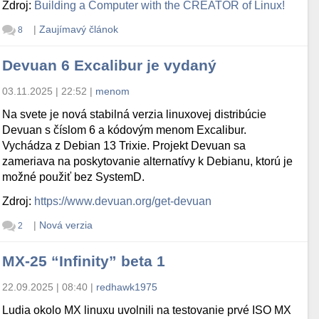
Zdroj:
Building a Computer with the CREATOR of Linux!
|
Zaujímavý článok
8
Devuan 6 Excalibur je vydaný
03.11.2025 | 22:52
|
menom
Na svete je nová stabilná verzia linuxovej distribúcie
Devuan s číslom 6 a kódovým menom Excalibur.
Vychádza z Debian 13 Trixie. Projekt Devuan sa
zameriava na poskytovanie alternatívy k Debianu, ktorú je
možné použiť bez SystemD.
Zdroj:
https://www.devuan.org/get-devuan
|
Nová verzia
2
MX-25 “Infinity” beta 1
22.09.2025 | 08:40
|
redhawk1975
Ludia okolo MX linuxu uvolnili na testovanie prvé ISO MX