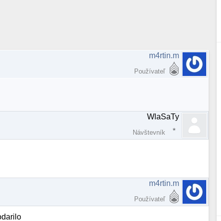
m4rtin.m
Používateľ
WlaSaTy
Návštevník
m4rtin.m
Používateľ
darilo