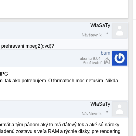
WlaSaTy
Návštevník
bo prehravani mpeg2(dvd)?
bum
ubuntu 9.04
Používateľ
 MPG
m. tak ako potrebujem. O formatoch moc netusim. Nikda
WlaSaTy
Návštevník
 formát a tým pádom aký to má dátový tok a aké sú nároky
yladenú zostavu s veľa RAM a rýchle disky, pre rendering