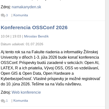
Zdroj:
namakanyden.sk
|
Komunita
3
Konferencia OSSConf 2026
10.04 | 19:03
|
Miroslav Bendík
Dátum udalosti:
01.07.2026
Aj tento rok sa na Fakulte riadenia a informatiky Žilinskej
Univerzity v dňoch 1-3. júla 2026 bude konať konferencia
OSSConf. Príspevky budú zaradené v sekciách: Open AI,
LATEX, R a ich priatelia, Vývoj OSS, OSS vo vzdelávaní,
Open GIS & Open Data, Open Hardware a
Kyberbezpečnosť. Vlastné príspevky je možné registrovať
do 10. júna 2026. Tešíme sa na Vašu návštevu.
Zdroj:
Web konferencie
|
Komunita
1