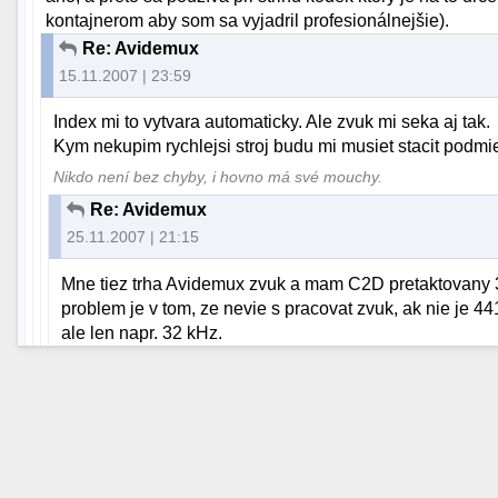
kontajnerom aby som sa vyjadril profesionálnejšie).
Re: Avidemux
15.11.2007 | 23:59
Index mi to vytvara automaticky. Ale zvuk mi seka aj tak.
Kym nekupim rychlejsi stroj budu mi musiet stacit podm
Nikdo není bez chyby, i hovno má své mouchy.
Re: Avidemux
25.11.2007 | 21:15
Mne tiez trha Avidemux zvuk a mam C2D pretaktovany
problem je v tom, ze nevie s pracovat zvuk, ak nie je 4
ale len napr. 32 kHz.