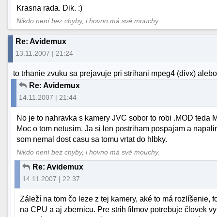
Krasna rada. Dik. :)
Nikdo není bez chyby, i hovno má své mouchy.
Re: Avidemux
13.11.2007 | 21:24
to trhanie zvuku sa prejavuje pri strihani mpeg4 (divx) ale
Re: Avidemux
14.11.2007 | 21:44
No je to nahravka s kamery JVC sobor to robi .MOD teda
Moc o tom netusim. Ja si len postriham pospajam a napali
som nemal dost casu sa tomu vrtat do hlbky.
Nikdo není bez chyby, i hovno má své mouchy.
Re: Avidemux
14.11.2007 | 22:37
Záleží na tom čo leze z tej kamery, aké to má rozlíšenie,
na CPU a aj zbernicu. Pre strih filmov potrebuje človek v