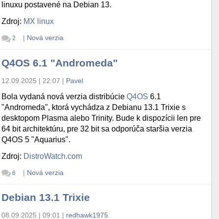
linuxu postavené na Debian 13.
Zdroj:
MX linux
|
Nová verzia
2
Q4OS 6.1 "Andromeda"
12.09.2025 | 22:07
|
Pavel
Bola vydaná nová verzia distribúcie
Q4OS
6.1
"Andromeda", ktorá vychádza z Debianu 13.1 Trixie s
desktopom Plasma alebo Trinity. Bude k dispozícii len pre
64 bit architektúru, pre 32 bit sa odporúča staršia verzia
Q4OS 5 "Aquarius".
Zdroj:
DistroWatch.com
|
Nová verzia
6
Debian 13.1 Trixie
08.09.2025 | 09:01
|
redhawk1975