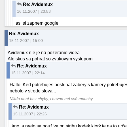
Re: Avidemux
16.11.2007 | 20:53
asi si zapnem google.
Re: Avidemux
15.11.2007 | 15:00
Avidemux nie je na pozeranie videa
Ale skus sa pohrat so zvukovym vystupom
Re: Avidemux
15.11.2007 | 22:14
Hallo. Ked potrebujes postrihat zabery s kamery potrebujes 
nebolo v strede slova...
Nikdo není bez chyby, i hovno má své mouchy.
Re: Avidemux
15.11.2007 | 22:26
áno, a preto sa používa pri strihu kodek ktorý je na to u