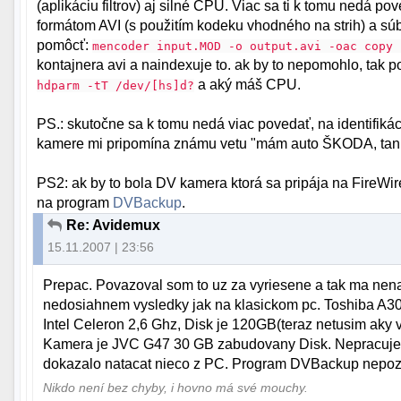
(aplikáciu filtrov) aj silné CPU. Viac sa ti k tomu nedá p
formátom AVI (s použitím kodeku vhodného na strih) a súb
pomôcť:
mencoder input.MOD -o output.avi -oac copy 
kontajnera avi a naindexuje to. ak by to nepomohlo, tak p
a aký máš CPU.
hdparm -tT /dev/[hs]d?
PS.: skutočne sa k tomu nedá viac povedať, na identifiká
kamere mi pripomína známu vetu "mám auto ŠKODA, tankuj
PS2: ak by to bola DV kamera ktorá sa pripája na FireWire
na program
DVBackup
.
Re: Avidemux
15.11.2007 | 23:56
Prepac. Povazoval som to uz za vyriesene a tak ma nenap
nedosiahnem vysledky jak na klasickom pc. Toshiba A3
Intel Celeron 2,6 Ghz, Disk je 120GB(teraz netusim aky
Kamera je JVC G47 30 GB zabudovany Disk. Nepracuje c
dokazalo natacat nieco z PC. Program DVBackup nepoz
Nikdo není bez chyby, i hovno má své mouchy.