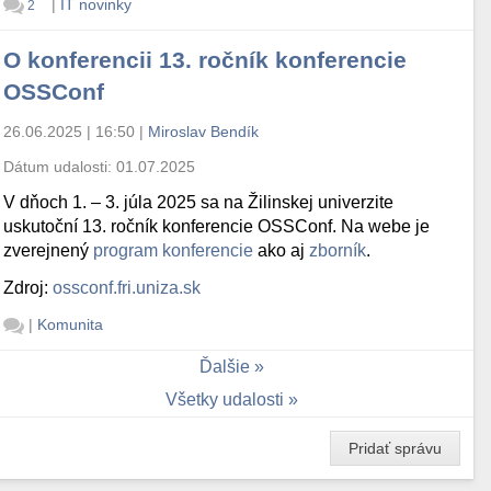
|
IT novinky
2
O konferencii 13. ročník konferencie
OSSConf
26.06.2025 | 16:50
|
Miroslav Bendík
Dátum udalosti:
01.07.2025
V dňoch 1. – 3. júla 2025 sa na Žilinskej univerzite
uskutoční 13. ročník konferencie OSSConf. Na webe je
zverejnený
program konferencie
ako aj
zborník
.
Zdroj:
ossconf.fri.uniza.sk
|
Komunita
Ďalšie
Všetky udalosti
Pridať správu