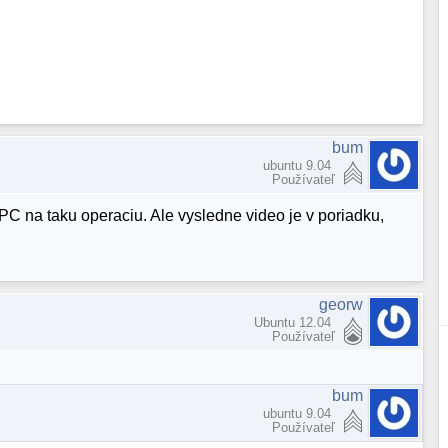
bum
ubuntu 9.04
Používateľ
PC na taku operaciu. Ale vysledne video je v poriadku,
georw
Ubuntu 12.04
Používateľ
bum
ubuntu 9.04
Používateľ