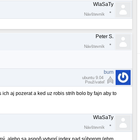
WlaSaTy
Návštevník
Peter S.
Návštevník
bum
ubuntu 9.04
Používateľ
ich aj pozerat a ked uz robis strih bolo by fajn aby to
WlaSaTy
Návštevník
rčený, alebo sa aspoň vytvorí index nad súborom (ehm