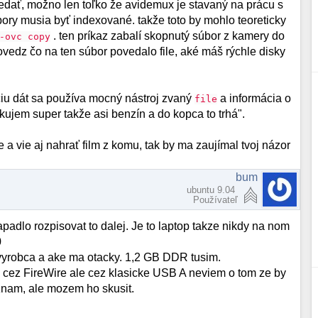
ovedať, možno len toľko že avidemux je stavaný na prácu s
ory musia byť indexované. takže toto by mohlo teoreticky
. ten príkaz zabalí skopnutý súbor z kamery do
-ovc copy
ovedz čo na ten súbor povedalo file, aké máš rýchle disky
ciu dát sa používa mocný nástroj zvaný
a informácia o
file
em super takže asi benzín a do kopca to trhá".
 a vie aj nahrať film z komu, tak by ma zaujímal tvoj názor
bum
ubuntu 9.04
Používateľ
adlo rozpisovat to dalej. Je to laptop takze nikdy na nom
0
 vyrobca a ake ma otacky. 1,2 GB DDR tusim.
ez FireWire ale cez klasicke USB A neviem o tom ze by
nam, ale mozem ho skusit.