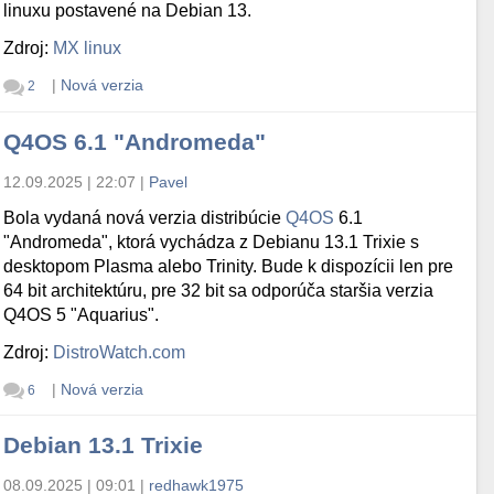
linuxu postavené na Debian 13.
Zdroj:
MX linux
|
Nová verzia
2
Q4OS 6.1 "Andromeda"
12.09.2025 | 22:07
|
Pavel
Bola vydaná nová verzia distribúcie
Q4OS
6.1
"Andromeda", ktorá vychádza z Debianu 13.1 Trixie s
desktopom Plasma alebo Trinity. Bude k dispozícii len pre
64 bit architektúru, pre 32 bit sa odporúča staršia verzia
Q4OS 5 "Aquarius".
Zdroj:
DistroWatch.com
|
Nová verzia
6
Debian 13.1 Trixie
08.09.2025 | 09:01
|
redhawk1975