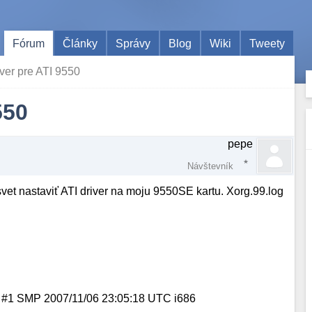
Fórum
Články
Správy
Blog
Wiki
Tweety
er pre ATI 9550
550
pepe
Návštevník
et nastaviť ATI driver na moju 9550SE kartu. Xorg.99.log
ult #1 SMP 2007/11/06 23:05:18 UTC i686