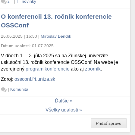
|
IT novinky
2
O konferencii 13. ročník konferencie
OSSConf
26.06.2025 | 16:50
|
Miroslav Bendík
Dátum udalosti:
01.07.2025
V dňoch 1. – 3. júla 2025 sa na Žilinskej univerzite
uskutoční 13. ročník konferencie OSSConf. Na webe je
zverejnený
program konferencie
ako aj
zborník
.
Zdroj:
ossconf.fri.uniza.sk
|
Komunita
Ďalšie
Všetky udalosti
Pridať správu