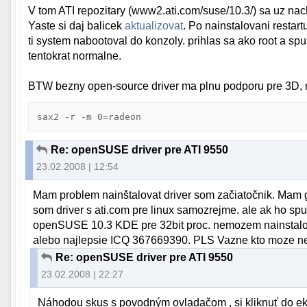
V tom ATI repozitary (www2.ati.com/suse/10.3/) sa uz nach
Yaste si daj balicek
aktualizovat
. Po nainstalovani restar
ti system nabootoval do konzoly. prihlas sa ako root a spu
tentokrat normalne.
BTW bezny open-source driver ma plnu podporu pre 3D, 
sax2 -r -m 0=radeon
Re: openSUSE driver pre ATI 9550
23.02.2008 | 12:54
Mam problem nainštalovat driver som začiatočnik. Mam
som driver s ati.com pre linux samozrejme. ale ak ho sp
openSUSE 10.3 KDE pre 32bit proc. nemozem nainstalov
alebo najlepsie ICQ 367669390. PLS Vazne kto moze ne
Re: openSUSE driver pre ATI 9550
23.02.2008 | 22:27
Náhodou skus s povodným ovladačom , si kliknuť do ekvil