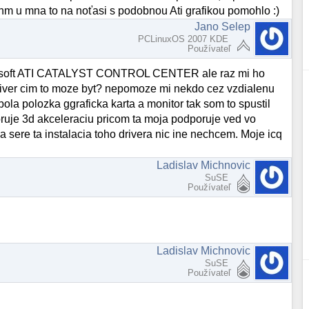
.hm u mna to na noťasi s podobnou Ati grafikou pomohlo :)
Jano Selep
PCLinuxOS 2007 KDE
Používateľ
ten soft ATI CATALYST CONTROL CENTER ale raz mi ho
river cim to moze byt? nepomoze mi nekdo cez vzdialenu
ola polozka ggraficka karta a monitor tak som to spustil
ruje 3d akceleraciu pricom ta moja podporuje ved vo
 sere ta instalacia toho drivera nic ine nechcem. Moje icq
Ladislav Michnovic
SuSE
Používateľ
Ladislav Michnovic
SuSE
Používateľ