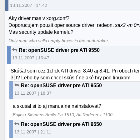
13.11.2007 | 14:42
Aky driver mas v xorg.conf?
Doporucujem pouzit opensource driver: radeon.
sax2 -m 0
Mas security update kernelu?
Only man who sells empty boxes is the undertaker.
Re: openSUSE driver pre ATI 9550
13.11.2007 | 16:47
Skúšal som cez 1click ATI driver 8.40 aj 8.41. Pri oboch t
3D? Lebo by som chcel skúsiť nejaké hry pod linuxom.
Re: openSUSE driver pre ATI 9550
13.11.2007 | 18:37
a skusal si to aj manualne nainstalovat?
Fujitsu Siemens Amilo Pa 1510, Ati Radeon x 1100.
Re: openSUSE driver pre ATI 9550
13.11.2007 | 21:11