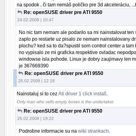
na spodok , či tam nemáš poličko pre 3d akceleráciu, ..
Re: openSUSE driver pre ATI 9550
24.02.2008 | 10:47
No nic tam nemam ale podarilo sa mi nainstalovat 
zaplo po restarte uz pisalo ze nemam nainstalovany d
plochu? ked sa to da?spustil som control center a tam b
no vypisalo ze mi graficka respektive ovladac nepodpo
windowse isla pohode. Linux je dobry zaujimavy len ma
je 367669390
Re: openSUSE driver pre ATI 9550
25.02.2008 | 12:18
Nainstaluj si to cez
Ati driver 1 click install
.
Only man who sells empty boxes is the undertaker.
Re: openSUSE driver pre ATI 9550
25.02.2008 | 19:22
Podrobne informacie su na
wiki strankach
.