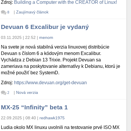
Zdroj:
Building a Computer with the CREATOR of Linux!
|
Zaujímavý článok
8
Devuan 6 Excalibur je vydaný
03.11.2025 | 22:52
|
menom
Na svete je nová stabilná verzia linuxovej distribúcie
Devuan s číslom 6 a kódovým menom Excalibur.
Vychádza z Debian 13 Trixie. Projekt Devuan sa
zameriava na poskytovanie alternatívy k Debianu, ktorú je
možné použiť bez SystemD.
Zdroj:
https://www.devuan.org/get-devuan
|
Nová verzia
2
MX-25 “Infinity” beta 1
22.09.2025 | 08:40
|
redhawk1975
Ludia okolo MX linuxu uvolnili na testovanie prvé ISO MX