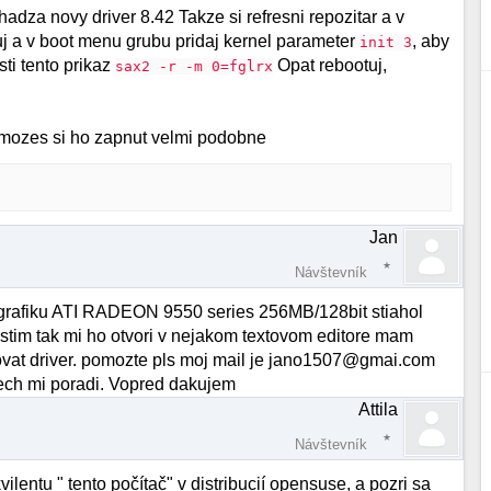
adza novy driver 8.42 Takze si refresni repozitar a v
tuj a v boot menu grubu pridaj kernel parameter
, aby
init 3
sti tento prikaz
Opat rebootuj,
sax2 -r -m 0=fglrx
mozes si ho zapnut velmi podobne
Jan
Návštevník
 grafiku ATI RADEON 9550 series 256MB/128bit stiahol
ustim tak mi ho otvori v nejakom textovom editore mam
at driver. pomozte pls moj mail je jano1507@gmai.com
ch mi poradi. Vopred dakujem
Attila
Návštevník
entu " tento počítač" v distribucií opensuse, a pozri sa