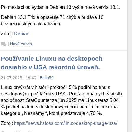
Po mesiaci od vydania Debian 13 vyšla nová verzia 13.1.
Debian 13.1 Trixie opravuje 71 chýb a pridáva 16
bezpečnostných aktualizácií.
Zdroj:
Debian
|
Nová verzia
Používanie Linuxu na desktopoch
dosiahlo v USA rekordnú úroveň.
21.07.2025 | 19:40
|
Balin50
Linux prvýkrát v histórii prekročil 5 % podiel na trhu s
desktopovými počítačmi v USA . Podľa globálnych štatistík
spoločnosti StatCounter za jún 2025 má Linux teraz 5,04
% podiel na trhu s desktopovými počítačmi, čím prekonal
kategóriu „ Neznámy “, ktorá predstavuje 4,76 %.
Zdroj:
https://news.itsfoss.com/linux-desktop-usage-usa/