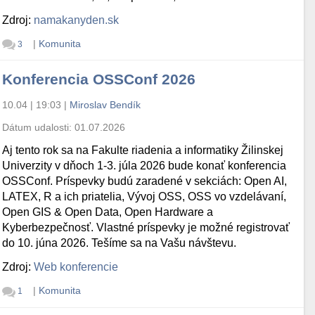
Zdroj:
namakanyden.sk
|
Komunita
3
Konferencia OSSConf 2026
10.04 | 19:03
|
Miroslav Bendík
Dátum udalosti:
01.07.2026
Aj tento rok sa na Fakulte riadenia a informatiky Žilinskej
Univerzity v dňoch 1-3. júla 2026 bude konať konferencia
OSSConf. Príspevky budú zaradené v sekciách: Open AI,
LATEX, R a ich priatelia, Vývoj OSS, OSS vo vzdelávaní,
Open GIS & Open Data, Open Hardware a
Kyberbezpečnosť. Vlastné príspevky je možné registrovať
do 10. júna 2026. Tešíme sa na Vašu návštevu.
Zdroj:
Web konferencie
|
Komunita
1