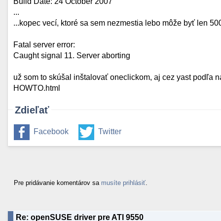
Build Date: 24 October 2007
...
...kopec vecí, ktoré sa sem nezmestia lebo môže byť len 50
Fatal server error:
Caught signal 11. Server aborting
už som to skúšal inštalovať oneclickom, aj cez yast podľa ná
HOWTO.html
Zdieľať
Facebook
Twitter
Pre pridávanie komentárov sa
musíte prihlásiť
.
Re: openSUSE driver pre ATI 9550