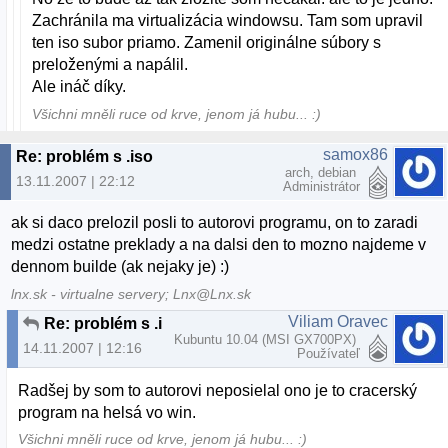
Zachránila ma virtualizácia windowsu. Tam som upravil
ten iso subor priamo. Zamenil originálne súbory s
preloženými a napálil.
Ale ináč díky.
Všichni mněli ruce od krve, jenom já hubu... :)
samox86
Re: problém s .iso
arch, debian
13.11.2007 | 22:12
Administrátor
ak si daco prelozil posli to autorovi programu, on to zaradi
medzi ostatne preklady a na dalsi den to mozno najdeme v
dennom builde (ak nejaky je) :)
lnx.sk - virtualne servery; Lnx@Lnx.sk
Viliam Oravec
Re: problém s .iso
Kubuntu 10.04 (MSI GX700PX)
14.11.2007 | 12:16
Používateľ
Radšej by som to autorovi neposielal ono je to cracerský
program na helsá vo win.
Všichni mněli ruce od krve, jenom já hubu... :)