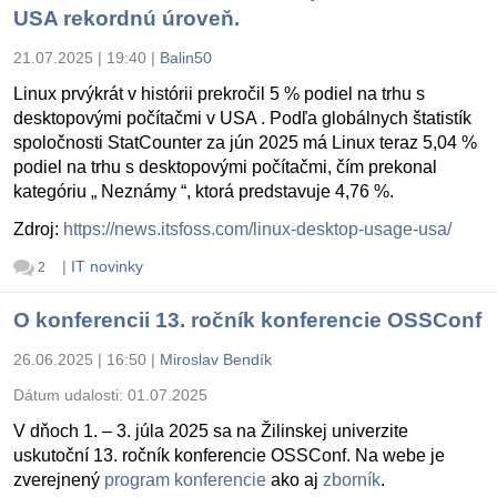
USA rekordnú úroveň.
21.07.2025 | 19:40
|
Balin50
Linux prvýkrát v histórii prekročil 5 % podiel na trhu s
desktopovými počítačmi v USA . Podľa globálnych štatistík
spoločnosti StatCounter za jún 2025 má Linux teraz 5,04 %
podiel na trhu s desktopovými počítačmi, čím prekonal
kategóriu „ Neznámy “, ktorá predstavuje 4,76 %.
Zdroj:
https://news.itsfoss.com/linux-desktop-usage-usa/
|
IT novinky
2
O konferencii 13. ročník konferencie OSSConf
26.06.2025 | 16:50
|
Miroslav Bendík
Dátum udalosti:
01.07.2025
V dňoch 1. – 3. júla 2025 sa na Žilinskej univerzite
uskutoční 13. ročník konferencie OSSConf. Na webe je
zverejnený
program konferencie
ako aj
zborník
.