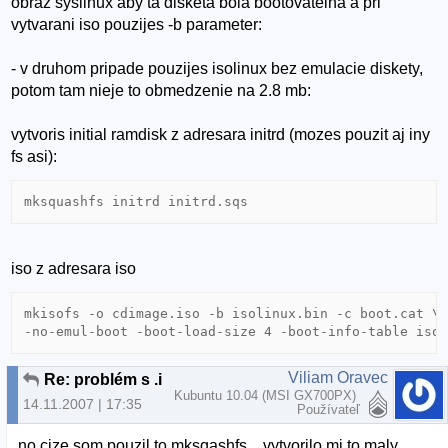
obraz syslinux aby ta disketa bola bootovatelna a pri
vytvarani iso pouzijes -b parameter:
- v druhom pripade pouzijes isolinux bez emulacie diskety,
potom tam nieje to obmedzenie na 2.8 mb:
vytvoris initial ramdisk z adresara initrd (mozes pouzit aj iny
fs asi):
iso z adresara iso
mkisofs -o cdimage.iso -b isolinux.bin -c boot.cat \

Viliam Oravec
Re: problém s .iso
Kubuntu 10.04 (MSI GX700PX)
14.11.2007 | 17:35
Používateľ
no cize som pouzil to mksqashfs .. vytvorilo mi to maly