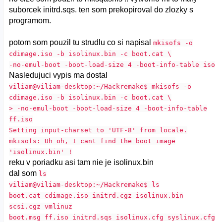
suborcek initrd.sqs. ten som prekopiroval do zlozky s
programom.
potom som pouzil tu strudlu co si napisal
mkisofs -o
cdimage.iso -b isolinux.bin -c boot.cat \
-no-emul-boot -boot-load-size 4 -boot-info-table iso
Nasledujuci vypis ma dostal
viliam@viliam-desktop:~/Hackremake$ mkisofs -o
cdimage.iso -b isolinux.bin -c boot.cat \
> -no-emul-boot -boot-load-size 4 -boot-info-table
ff.iso
Setting input-charset to 'UTF-8' from locale.
mkisofs: Uh oh, I cant find the boot image
'isolinux.bin' !
reku v poriadku asi tam nie je isolinux.bin
dal som
ls
viliam@viliam-desktop:~/Hackremake$ ls
boot.cat cdimage.iso initrd.cgz isolinux.bin
scsi.cgz vmlinuz
boot.msg ff.iso initrd.sqs isolinux.cfg syslinux.cfg