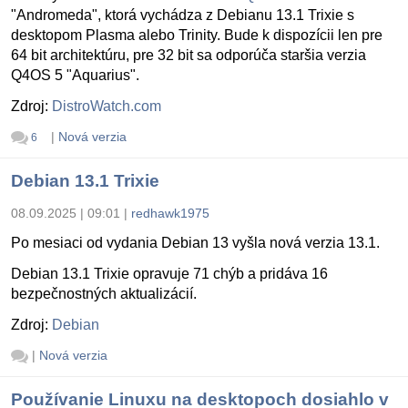
"Andromeda", ktorá vychádza z Debianu 13.1 Trixie s
desktopom Plasma alebo Trinity. Bude k dispozícii len pre
64 bit architektúru, pre 32 bit sa odporúča staršia verzia
Q4OS 5 "Aquarius".
Zdroj:
DistroWatch.com
|
Nová verzia
6
Debian 13.1 Trixie
08.09.2025 | 09:01
|
redhawk1975
Po mesiaci od vydania Debian 13 vyšla nová verzia 13.1.
Debian 13.1 Trixie opravuje 71 chýb a pridáva 16
bezpečnostných aktualizácií.
Zdroj:
Debian
|
Nová verzia
Používanie Linuxu na desktopoch dosiahlo v