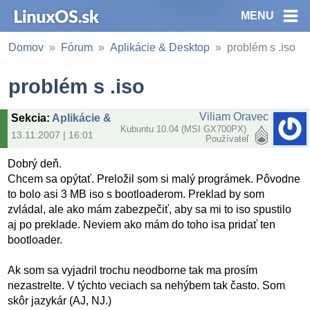
MENU
Domov
Fórum
Aplikácie & Desktop
problém s .iso
problém s .iso
Viliam Oravec
Sekcia
:
Aplikácie & Desktop
Kubuntu 10.04 (MSI GX700PX)
13.11.2007 | 16:01
Používateľ
Dobrý deň.
Chcem sa opýtať. Preložil som si malý prográmek. Pôvodne
to bolo asi 3 MB iso s bootloaderom. Preklad by som
zvládal, ale ako mám zabezpečiť, aby sa mi to iso spustilo
aj po preklade. Neviem ako mám do toho isa pridať ten
bootloader.
Ak som sa vyjadril trochu neodborne tak ma prosím
nezastrelte. V týchto veciach sa nehýbem tak často. Som
skôr jazykár (AJ, NJ.)