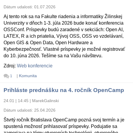
Dátum udalosti:
01.07.2026
Aj tento rok sa na Fakulte riadenia a informatiky Žilinskej
Univerzity v dňoch 1-3. júla 2026 bude konať konferencia
OSSConf. Príspevky budú zaradené v sekciách: Open AI,
LATEX, R a ich priatelia, Vývoj OSS, OSS vo vzdelávaní,
Open GIS & Open Data, Open Hardware a
Kyberbezpečnosť. Vlastné príspevky je možné registrovať
do 10. júna 2026. Tešíme sa na Vašu návštevu.
Zdroj:
Web konferencie
|
Komunita
1
Prihláste prednášku na 4. ročník OpenCamp
24.01 | 14:45
|
MarekGalinski
Dátum udalosti:
25.04.2026
Štvrtý ročník Bratislava OpenCamp pozná svoj termín a je
spustená možnosť prihlasovať príspevky. Podujatie sa
zameriava na témy otvorených technológii, otvoreného