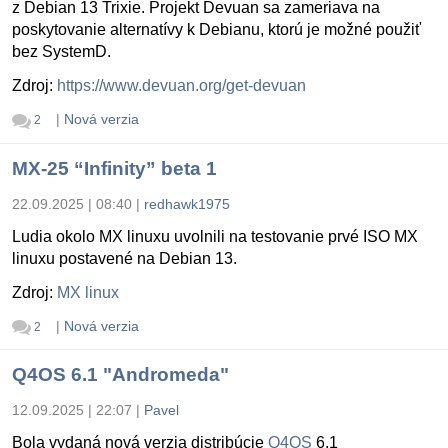
z Debian 13 Trixie. Projekt Devuan sa zameriava na
poskytovanie alternatívy k Debianu, ktorú je možné použiť
bez SystemD.
Zdroj:
https://www.devuan.org/get-devuan
|
Nová verzia
2
MX-25 “Infinity” beta 1
22.09.2025 | 08:40
|
redhawk1975
Ludia okolo MX linuxu uvolnili na testovanie prvé ISO MX
linuxu postavené na Debian 13.
Zdroj:
MX linux
|
Nová verzia
2
Q4OS 6.1 "Andromeda"
12.09.2025 | 22:07
|
Pavel
Bola vydaná nová verzia distribúcie
Q4OS
6.1