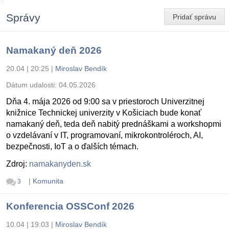
Správy
Pridať správu
Namakaný deň 2026
20.04 | 20:25
|
Miroslav Bendík
Dátum udalosti:
04.05.2026
Dňa 4. mája 2026 od 9:00 sa v priestoroch Univerzitnej
knižnice Technickej univerzity v Košiciach bude konať
namakaný deň, teda deň nabitý prednáškami a workshopmi
o vzdelávaní v IT, programovaní, mikrokontroléroch, AI,
bezpečnosti, IoT a o ďalších témach.
Zdroj:
namakanyden.sk
|
Komunita
3
Konferencia OSSConf 2026
10.04 | 19:03
|
Miroslav Bendík