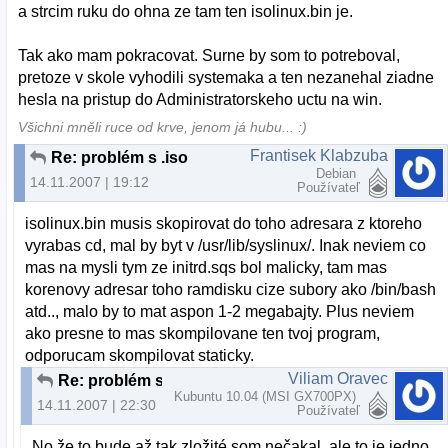
a strcim ruku do ohna ze tam ten isolinux.bin je.
Tak ako mam pokracovat. Surne by som to potreboval,
pretoze v skole vyhodili systemaka a ten nezanehal ziadne
hesla na pristup do Administratorskeho uctu na win.
Všichni mněli ruce od krve, jenom já hubu... :)
Frantisek Klabzuba
Re: problém s .iso
Debian
14.11.2007 | 19:12
Používateľ
isolinux.bin musis skopirovat do toho adresara z ktoreho
vyrabas cd, mal by byt v /usr/lib/syslinux/. Inak neviem co
mas na mysli tym ze initrd.sqs bol malicky, tam mas
korenovy adresar toho ramdisku cize subory ako /bin/bash
atd.., malo by to mat aspon 1-2 megabajty. Plus neviem
ako presne to mas skompilovane ten tvoj program,
odporucam skompilovat staticky.
Viliam Oravec
Re: problém s .iso
Kubuntu 10.04 (MSI GX700PX)
14.11.2007 | 22:30
Používateľ
No že to bude až tak zložité som nečakal. ale to je jedno.