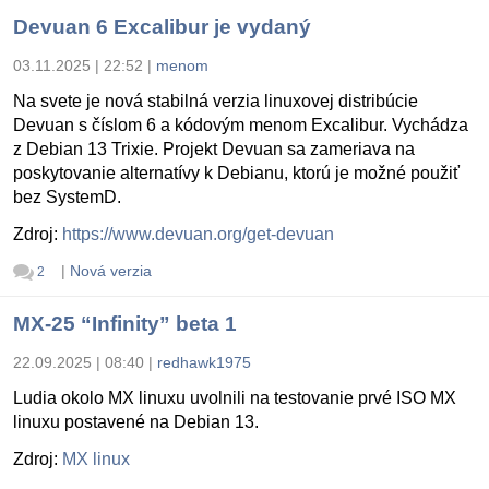
Devuan 6 Excalibur je vydaný
03.11.2025 | 22:52
|
menom
Na svete je nová stabilná verzia linuxovej distribúcie
Devuan s číslom 6 a kódovým menom Excalibur. Vychádza
z Debian 13 Trixie. Projekt Devuan sa zameriava na
poskytovanie alternatívy k Debianu, ktorú je možné použiť
bez SystemD.
Zdroj:
https://www.devuan.org/get-devuan
|
Nová verzia
2
MX-25 “Infinity” beta 1
22.09.2025 | 08:40
|
redhawk1975
Ludia okolo MX linuxu uvolnili na testovanie prvé ISO MX
linuxu postavené na Debian 13.
Zdroj:
MX linux