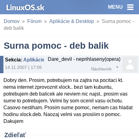
MENU
Domov
Fórum
Aplikácie & Desktop
Surna pomoc -
deb balik
Surna pomoc - deb balik
Dare_devil - neprihlaseny(opera)
Sekcia
:
Aplikácie & Desktop
14.11.2007 | 17:05
Návštevník
Dobry den. Prosim, potrebujem na zajtra na pocitaci kt.
nema internet zprovoznit xlock.. bezi tam kubuntu,
potrebujem deb balicek ale neviem nic najst.. prosim vas
surne to potrebujem. Velmi by som ocenil vasu ochotu.
Casovo nestiham. Prosim surne pomoc, nemam cas hladat
hodinu xlock.deb. Naozaj velmi vas prosiiim o pomoc.
Dakujem
Zdieľať