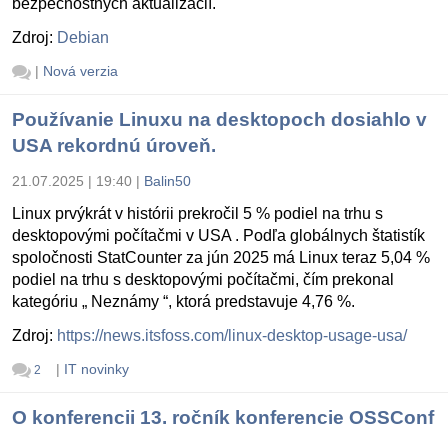
bezpečnostných aktualizácií.
Zdroj:
Debian
|
Nová verzia
Používanie Linuxu na desktopoch dosiahlo v
USA rekordnú úroveň.
21.07.2025 | 19:40
|
Balin50
Linux prvýkrát v histórii prekročil 5 % podiel na trhu s
desktopovými počítačmi v USA . Podľa globálnych štatistík
spoločnosti StatCounter za jún 2025 má Linux teraz 5,04 %
podiel na trhu s desktopovými počítačmi, čím prekonal
kategóriu „ Neznámy “, ktorá predstavuje 4,76 %.
Zdroj:
https://news.itsfoss.com/linux-desktop-usage-usa/
|
IT novinky
2
O konferencii 13. ročník konferencie OSSConf