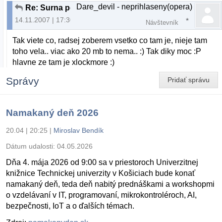
Dare_devil - neprihlaseny(opera)
Re: Surna pomoc - deb balik
14.11.2007 | 17:30
Návštevník
Tak viete co, radsej zoberem vsetko co tam je, nieje tam
toho vela.. viac ako 20 mb to nema.. :) Tak diky moc :P
hlavne ze tam je xlockmore :)
Správy
Pridať správu
Namakaný deň 2026
20.04 | 20:25
|
Miroslav Bendík
Dátum udalosti:
04.05.2026
Dňa 4. mája 2026 od 9:00 sa v priestoroch Univerzitnej
knižnice Technickej univerzity v Košiciach bude konať
namakaný deň, teda deň nabitý prednáškami a workshopmi
o vzdelávaní v IT, programovaní, mikrokontroléroch, AI,
bezpečnosti, IoT a o ďalších témach.