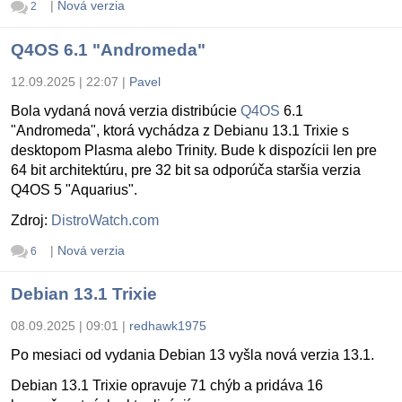
|
Nová verzia
2
Q4OS 6.1 "Andromeda"
12.09.2025 | 22:07
|
Pavel
Bola vydaná nová verzia distribúcie
Q4OS
6.1
"Andromeda", ktorá vychádza z Debianu 13.1 Trixie s
desktopom Plasma alebo Trinity. Bude k dispozícii len pre
64 bit architektúru, pre 32 bit sa odporúča staršia verzia
Q4OS 5 "Aquarius".
Zdroj:
DistroWatch.com
|
Nová verzia
6
Debian 13.1 Trixie
08.09.2025 | 09:01
|
redhawk1975
Po mesiaci od vydania Debian 13 vyšla nová verzia 13.1.
Debian 13.1 Trixie opravuje 71 chýb a pridáva 16