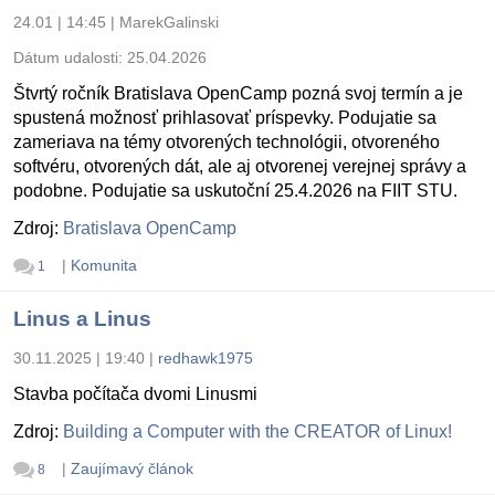
24.01 | 14:45
|
MarekGalinski
Dátum udalosti:
25.04.2026
Štvrtý ročník Bratislava OpenCamp pozná svoj termín a je
spustená možnosť prihlasovať príspevky. Podujatie sa
zameriava na témy otvorených technológii, otvoreného
softvéru, otvorených dát, ale aj otvorenej verejnej správy a
podobne. Podujatie sa uskutoční 25.4.2026 na FIIT STU.
Zdroj:
Bratislava OpenCamp
|
Komunita
1
Linus a Linus
30.11.2025 | 19:40
|
redhawk1975
Stavba počítača dvomi Linusmi
Zdroj:
Building a Computer with the CREATOR of Linux!
|
Zaujímavý článok
8