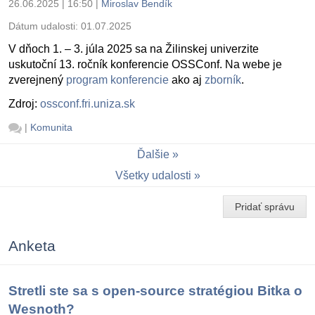
26.06.2025 | 16:50
|
Miroslav Bendík
Dátum udalosti:
01.07.2025
V dňoch 1. – 3. júla 2025 sa na Žilinskej univerzite
uskutoční 13. ročník konferencie OSSConf. Na webe je
zverejnený
program konferencie
ako aj
zborník
.
Zdroj:
ossconf.fri.uniza.sk
|
Komunita
Ďalšie
Všetky udalosti
Pridať správu
Anketa
Stretli ste sa s open-source stratégiou Bitka o
Wesnoth?