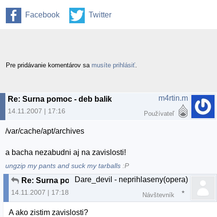
Facebook
Twitter
Pre pridávanie komentárov sa
musíte prihlásiť
.
m4rtin.m
Re: Surna pomoc - deb balik
14.11.2007 | 17:16
Používateľ
/var/cache/apt/archives
a bacha nezabudni aj na zavislosti!
ungzip my pants and suck my tarballs
:P
Dare_devil - neprihlaseny(opera)
Re: Surna pomoc - deb balik
14.11.2007 | 17:18
Návštevník
A ako zistim zavislosti?