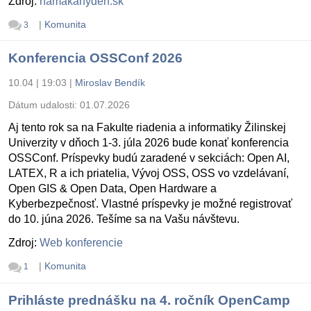
Zdroj:
namakanyden.sk
|
Komunita
3
Konferencia OSSConf 2026
10.04 | 19:03
|
Miroslav Bendík
Dátum udalosti:
01.07.2026
Aj tento rok sa na Fakulte riadenia a informatiky Žilinskej
Univerzity v dňoch 1-3. júla 2026 bude konať konferencia
OSSConf. Príspevky budú zaradené v sekciách: Open AI,
LATEX, R a ich priatelia, Vývoj OSS, OSS vo vzdelávaní,
Open GIS & Open Data, Open Hardware a
Kyberbezpečnosť. Vlastné príspevky je možné registrovať
do 10. júna 2026. Tešíme sa na Vašu návštevu.
Zdroj:
Web konferencie
|
Komunita
1
Prihláste prednášku na 4. ročník OpenCamp