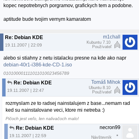
kopec nepotrebnych porgramov, grafickych tem a podobne.
aptitude bude tvojim vernym kamaratom
m1chall
Re: Debian KDE
Kubuntu 7.10
19.11.2007 | 22:09
Používateľ
alebo si stiahny z netu istalacku presne na kde ako napr
debian-40r1-i386-kde-CD-1.iso
010100001111011010023456789
Tomáš Mihok
Re: Debian KDE
Ubuntu 8.10
19.11.2007 | 22:47
Používateľ
rozmyslam ze to radsej nainstalujem z base...nemam rad
ked su nainstalovane veci, ktore mi netreba :)
Pičoch jest veľo, len nalivačoch malo!
necron99
Re: Debian KDE
19.11.2007 | 22:59
Návštevník