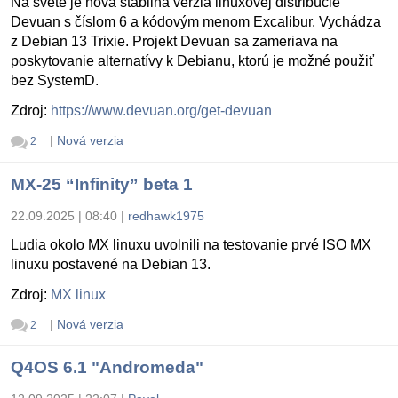
Na svete je nová stabilná verzia linuxovej distribúcie
Devuan s číslom 6 a kódovým menom Excalibur. Vychádza
z Debian 13 Trixie. Projekt Devuan sa zameriava na
poskytovanie alternatívy k Debianu, ktorú je možné použiť
bez SystemD.
Zdroj:
https://www.devuan.org/get-devuan
|
Nová verzia
2
MX-25 “Infinity” beta 1
22.09.2025 | 08:40
|
redhawk1975
Ludia okolo MX linuxu uvolnili na testovanie prvé ISO MX
linuxu postavené na Debian 13.
Zdroj:
MX linux
|
Nová verzia
2
Q4OS 6.1 "Andromeda"