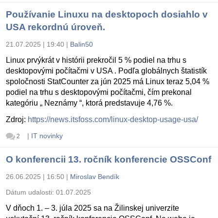
Používanie Linuxu na desktopoch dosiahlo v
USA rekordnú úroveň.
21.07.2025 | 19:40
|
Balin50
Linux prvýkrát v histórii prekročil 5 % podiel na trhu s
desktopovými počítačmi v USA . Podľa globálnych štatistík
spoločnosti StatCounter za jún 2025 má Linux teraz 5,04 %
podiel na trhu s desktopovými počítačmi, čím prekonal
kategóriu „ Neznámy “, ktorá predstavuje 4,76 %.
Zdroj:
https://news.itsfoss.com/linux-desktop-usage-usa/
|
IT novinky
2
O konferencii 13. ročník konferencie OSSConf
26.06.2025 | 16:50
|
Miroslav Bendík
Dátum udalosti:
01.07.2025
V dňoch 1. – 3. júla 2025 sa na Žilinskej univerzite