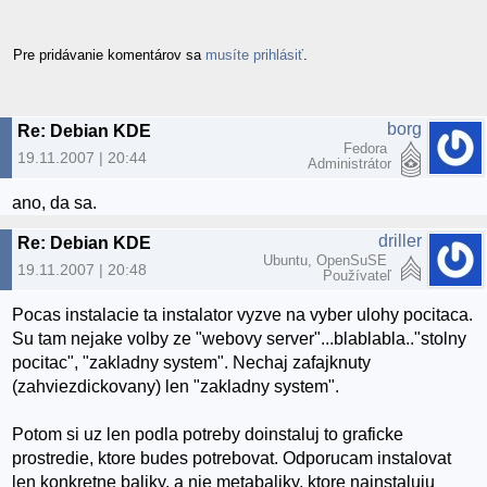
Pre pridávanie komentárov sa
musíte prihlásiť
.
borg
Re: Debian KDE
Fedora
19.11.2007 | 20:44
Administrátor
ano, da sa.
driller
Re: Debian KDE
Ubuntu, OpenSuSE
19.11.2007 | 20:48
Používateľ
Pocas instalacie ta instalator vyzve na vyber ulohy pocitaca.
Su tam nejake volby ze "webovy server"...blablabla.."stolny
pocitac", "zakladny system". Nechaj zafajknuty
(zahviezdickovany) len "zakladny system".
Potom si uz len podla potreby doinstaluj to graficke
prostredie, ktore budes potrebovat. Odporucam instalovat
len konkretne baliky, a nie metabaliky, ktore nainstaluju