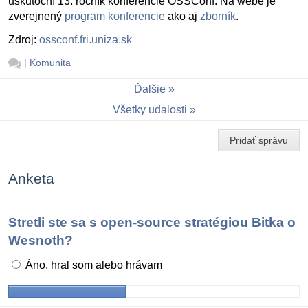
uskutoční 13. ročník konferencie OSSConf. Na webe je
zverejnený
program konferencie
ako aj
zborník
.
Zdroj:
ossconf.fri.uniza.sk
|
Komunita
Ďalšie
Všetky udalosti
Pridať správu
Anketa
Stretli ste sa s open-source stratégiou Bitka o
Wesnoth?
Áno, hral som alebo hrávam