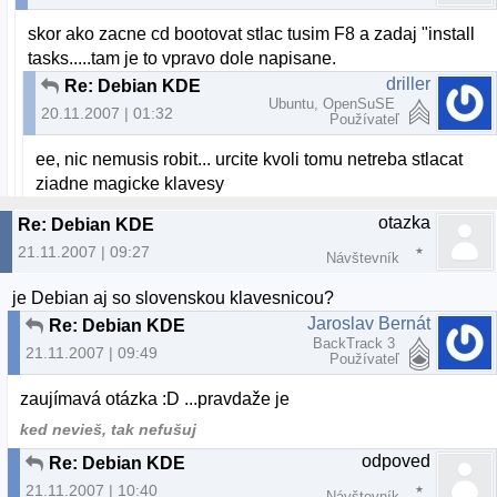
skor ako zacne cd bootovat stlac tusim F8 a zadaj "install
tasks.....tam je to vpravo dole napisane.
driller
Re: Debian KDE
Ubuntu, OpenSuSE
20.11.2007 | 01:32
Používateľ
ee, nic nemusis robit... urcite kvoli tomu netreba stlacat
ziadne magicke klavesy
otazka
Re: Debian KDE
21.11.2007 | 09:27
Návštevník
je Debian aj so slovenskou klavesnicou?
Jaroslav Bernát
Re: Debian KDE
BackTrack 3
21.11.2007 | 09:49
Používateľ
zaujímavá otázka :D ...pravdaže je
ked nevieš, tak nefušuj
odpoved
Re: Debian KDE
21.11.2007 | 10:40
Návštevník