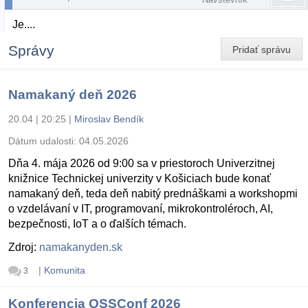
Je....
Správy
Pridať správu
Namakaný deň 2026
20.04 | 20:25
|
Miroslav Bendík
Dátum udalosti:
04.05.2026
Dňa 4. mája 2026 od 9:00 sa v priestoroch Univerzitnej
knižnice Technickej univerzity v Košiciach bude konať
namakaný deň, teda deň nabitý prednáškami a workshopmi
o vzdelávaní v IT, programovaní, mikrokontroléroch, AI,
bezpečnosti, IoT a o ďalších témach.
Zdroj:
namakanyden.sk
|
Komunita
3
Konferencia OSSConf 2026