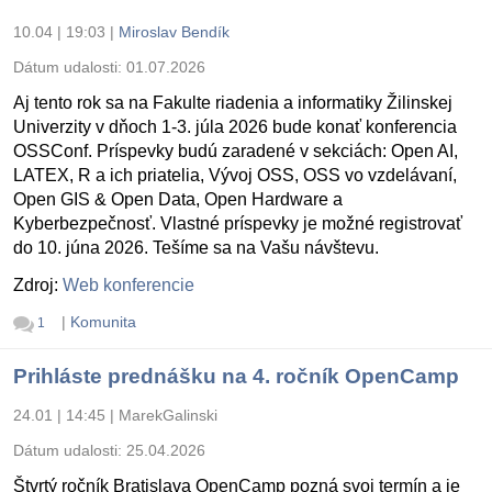
10.04 | 19:03
|
Miroslav Bendík
Dátum udalosti:
01.07.2026
Aj tento rok sa na Fakulte riadenia a informatiky Žilinskej
Univerzity v dňoch 1-3. júla 2026 bude konať konferencia
OSSConf. Príspevky budú zaradené v sekciách: Open AI,
LATEX, R a ich priatelia, Vývoj OSS, OSS vo vzdelávaní,
Open GIS & Open Data, Open Hardware a
Kyberbezpečnosť. Vlastné príspevky je možné registrovať
do 10. júna 2026. Tešíme sa na Vašu návštevu.
Zdroj:
Web konferencie
|
Komunita
1
Prihláste prednášku na 4. ročník OpenCamp
24.01 | 14:45
|
MarekGalinski
Dátum udalosti:
25.04.2026
Štvrtý ročník Bratislava OpenCamp pozná svoj termín a je