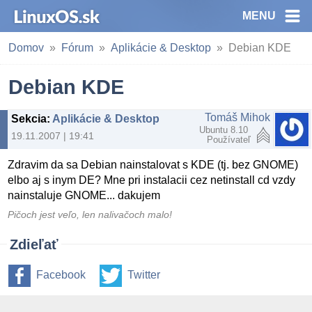
MENU
Domov
Fórum
Aplikácie & Desktop
Debian KDE
Debian KDE
Tomáš Mihok
Sekcia
:
Aplikácie & Desktop
Ubuntu 8.10
19.11.2007 | 19:41
Používateľ
Zdravim da sa Debian nainstalovat s KDE (tj. bez GNOME)
elbo aj s inym DE? Mne pri instalacii cez netinstall cd vzdy
nainstaluje GNOME... dakujem
Pičoch jest veľo, len nalivačoch malo!
Zdieľať
Facebook
Twitter