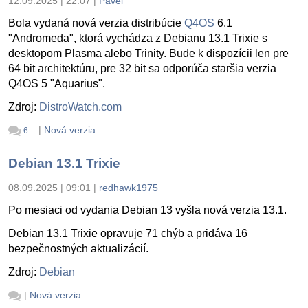
12.09.2025 | 22:07
|
Pavel
Bola vydaná nová verzia distribúcie
Q4OS
6.1
"Andromeda", ktorá vychádza z Debianu 13.1 Trixie s
desktopom Plasma alebo Trinity. Bude k dispozícii len pre
64 bit architektúru, pre 32 bit sa odporúča staršia verzia
Q4OS 5 "Aquarius".
Zdroj:
DistroWatch.com
|
Nová verzia
6
Debian 13.1 Trixie
08.09.2025 | 09:01
|
redhawk1975
Po mesiaci od vydania Debian 13 vyšla nová verzia 13.1.
Debian 13.1 Trixie opravuje 71 chýb a pridáva 16
bezpečnostných aktualizácií.
Zdroj:
Debian
|
Nová verzia