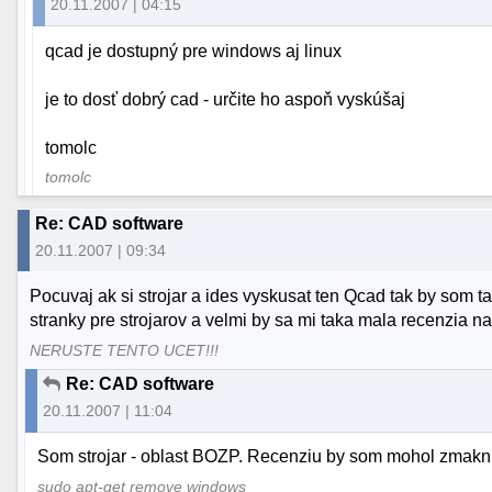
20.11.2007 | 04:15
qcad je dostupný pre windows aj linux
je to dosť dobrý cad - určite ho aspoň vyskúšaj
tomolc
tomolc
Re: CAD software
20.11.2007 | 09:34
Pocuvaj ak si strojar a ides vyskusat ten Qcad tak by som 
stranky pre strojarov a velmi by sa mi taka mala recenzia
NERUSTE TENTO UCET!!!
Re: CAD software
20.11.2007 | 11:04
Som strojar - oblast BOZP. Recenziu by som mohol zmaknut ;)
sudo apt-get remove windows