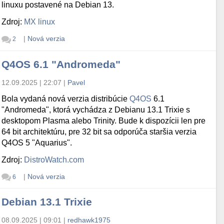
linuxu postavené na Debian 13.
Zdroj:
MX linux
|
Nová verzia
2
Q4OS 6.1 "Andromeda"
12.09.2025 | 22:07
|
Pavel
Bola vydaná nová verzia distribúcie
Q4OS
6.1
"Andromeda", ktorá vychádza z Debianu 13.1 Trixie s
desktopom Plasma alebo Trinity. Bude k dispozícii len pre
64 bit architektúru, pre 32 bit sa odporúča staršia verzia
Q4OS 5 "Aquarius".
Zdroj:
DistroWatch.com
|
Nová verzia
6
Debian 13.1 Trixie
08.09.2025 | 09:01
|
redhawk1975