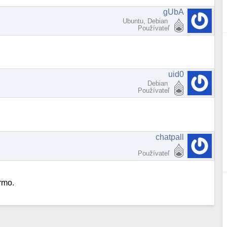
gUbA
Ubuntu, Debian
Používateľ
uid0
Debian
Používateľ
chatpall
Používateľ
rmo.