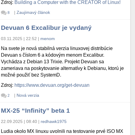
Zdroj:
Building a Computer with the CREATOR of Linux!
|
Zaujímavý článok
8
Devuan 6 Excalibur je vydaný
03.11.2025 | 22:52
|
menom
Na svete je nová stabilná verzia linuxovej distribúcie
Devuan s číslom 6 a kódovým menom Excalibur.
Vychádza z Debian 13 Trixie. Projekt Devuan sa
zameriava na poskytovanie alternatívy k Debianu, ktorú je
možné použiť bez SystemD.
Zdroj:
https://www.devuan.org/get-devuan
|
Nová verzia
2
MX-25 “Infinity” beta 1
22.09.2025 | 08:40
|
redhawk1975
Ludia okolo MX linuxu uvolnili na testovanie prvé ISO MX