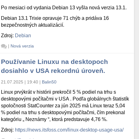
Po mesiaci od vydania Debian 13 vyšla nová verzia 13.1.
Debian 13.1 Trixie opravuje 71 chýb a pridáva 16
bezpečnostných aktualizácií.
Zdroj:
Debian
|
Nová verzia
Používanie Linuxu na desktopoch
dosiahlo v USA rekordnú úroveň.
21.07.2025 | 19:40
|
Balin50
Linux prvýkrát v histórii prekročil 5 % podiel na trhu s
desktopovými počítačmi v USA . Podľa globálnych štatistík
spoločnosti StatCounter za jún 2025 má Linux teraz 5,04
% podiel na trhu s desktopovými počítačmi, čím prekonal
kategóriu „ Neznámy “, ktorá predstavuje 4,76 %.
Zdroj:
https://news.itsfoss.com/linux-desktop-usage-usa/