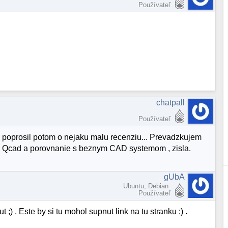
Používateľ
chatpall
Používateľ
ta poprosil potom o nejaku malu recenziu... Prevadzkujem
 na Qcad a porovnanie s beznym CAD systemom , zisla.
gUbA
Ubuntu, Debian
Používateľ
 . Este by si tu mohol supnut link na tu stranku :) .