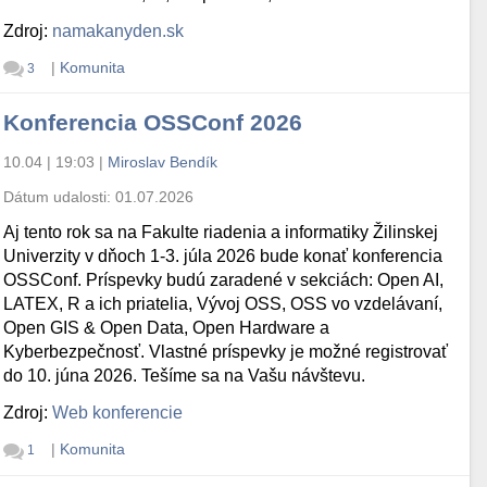
Zdroj:
namakanyden.sk
|
Komunita
3
Konferencia OSSConf 2026
10.04 | 19:03
|
Miroslav Bendík
Dátum udalosti:
01.07.2026
Aj tento rok sa na Fakulte riadenia a informatiky Žilinskej
Univerzity v dňoch 1-3. júla 2026 bude konať konferencia
OSSConf. Príspevky budú zaradené v sekciách: Open AI,
LATEX, R a ich priatelia, Vývoj OSS, OSS vo vzdelávaní,
Open GIS & Open Data, Open Hardware a
Kyberbezpečnosť. Vlastné príspevky je možné registrovať
do 10. júna 2026. Tešíme sa na Vašu návštevu.
Zdroj:
Web konferencie
|
Komunita
1