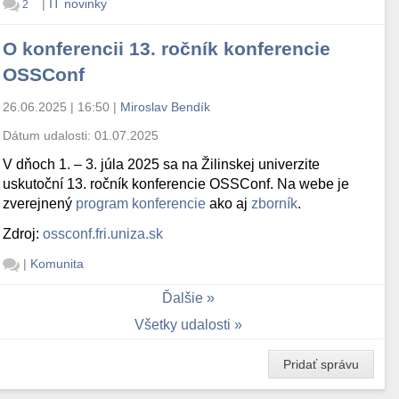
|
IT novinky
2
O konferencii 13. ročník konferencie
OSSConf
26.06.2025 | 16:50
|
Miroslav Bendík
Dátum udalosti:
01.07.2025
V dňoch 1. – 3. júla 2025 sa na Žilinskej univerzite
uskutoční 13. ročník konferencie OSSConf. Na webe je
zverejnený
program konferencie
ako aj
zborník
.
Zdroj:
ossconf.fri.uniza.sk
|
Komunita
Ďalšie
Všetky udalosti
Pridať správu