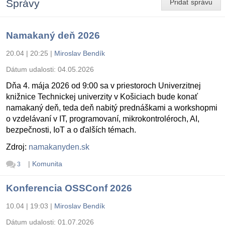
Správy
Pridať správu
Namakaný deň 2026
20.04 | 20:25
|
Miroslav Bendík
Dátum udalosti:
04.05.2026
Dňa 4. mája 2026 od 9:00 sa v priestoroch Univerzitnej
knižnice Technickej univerzity v Košiciach bude konať
namakaný deň, teda deň nabitý prednáškami a workshopmi
o vzdelávaní v IT, programovaní, mikrokontroléroch, AI,
bezpečnosti, IoT a o ďalších témach.
Zdroj:
namakanyden.sk
|
Komunita
3
Konferencia OSSConf 2026
10.04 | 19:03
|
Miroslav Bendík
Dátum udalosti:
01.07.2026