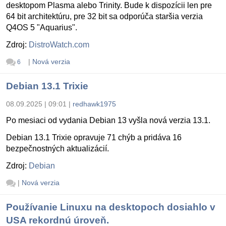
desktopom Plasma alebo Trinity. Bude k dispozícii len pre
64 bit architektúru, pre 32 bit sa odporúča staršia verzia
Q4OS 5 "Aquarius".
Zdroj:
DistroWatch.com
|
Nová verzia
6
Debian 13.1 Trixie
08.09.2025 | 09:01
|
redhawk1975
Po mesiaci od vydania Debian 13 vyšla nová verzia 13.1.
Debian 13.1 Trixie opravuje 71 chýb a pridáva 16
bezpečnostných aktualizácií.
Zdroj:
Debian
|
Nová verzia
Používanie Linuxu na desktopoch dosiahlo v
USA rekordnú úroveň.