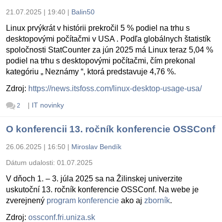
21.07.2025 | 19:40
|
Balin50
Linux prvýkrát v histórii prekročil 5 % podiel na trhu s
desktopovými počítačmi v USA . Podľa globálnych štatistík
spoločnosti StatCounter za jún 2025 má Linux teraz 5,04 %
podiel na trhu s desktopovými počítačmi, čím prekonal
kategóriu „ Neznámy “, ktorá predstavuje 4,76 %.
Zdroj:
https://news.itsfoss.com/linux-desktop-usage-usa/
|
IT novinky
2
O konferencii 13. ročník konferencie OSSConf
26.06.2025 | 16:50
|
Miroslav Bendík
Dátum udalosti:
01.07.2025
V dňoch 1. – 3. júla 2025 sa na Žilinskej univerzite
uskutoční 13. ročník konferencie OSSConf. Na webe je
zverejnený
program konferencie
ako aj
zborník
.
Zdroj:
ossconf.fri.uniza.sk