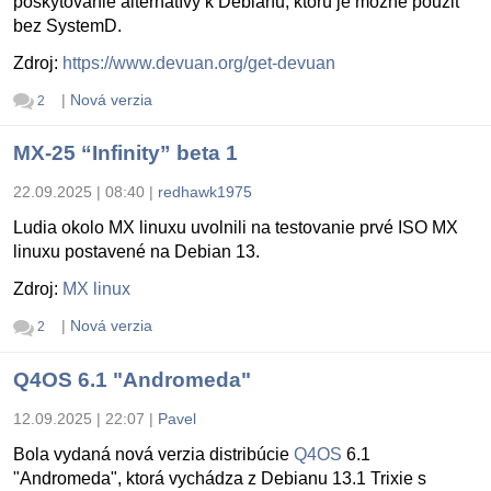
poskytovanie alternatívy k Debianu, ktorú je možné použiť
bez SystemD.
Zdroj:
https://www.devuan.org/get-devuan
|
Nová verzia
2
MX-25 “Infinity” beta 1
22.09.2025 | 08:40
|
redhawk1975
Ludia okolo MX linuxu uvolnili na testovanie prvé ISO MX
linuxu postavené na Debian 13.
Zdroj:
MX linux
|
Nová verzia
2
Q4OS 6.1 "Andromeda"
12.09.2025 | 22:07
|
Pavel
Bola vydaná nová verzia distribúcie
Q4OS
6.1
"Andromeda", ktorá vychádza z Debianu 13.1 Trixie s