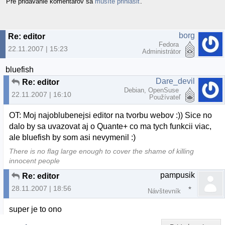
Pre pridávanie komentárov sa
musíte prihlásiť
.
borg
Re: editor
Fedora
22.11.2007 | 15:23
Administrátor
bluefish
Dare_devil
Re: editor
Debian, OpenSuse
22.11.2007 | 16:10
Používateľ
OT: Moj najoblubenejsi editor na tvorbu webov :)) Sice no
dalo by sa uvazovat aj o Quante+ co ma tych funkcii viac,
ale bluefish by som asi nevymenil :)
There is no flag large enough to cover the shame of killing
innocent people
pampusik
Re: editor
28.11.2007 | 18:56
Návštevník
super je to ono