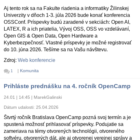
Aj tento rok sa na Fakulte riadenia a informatiky Žilinskej
Univerzity v dňoch 1-3. júla 2026 bude konať konferencia
OSSConf. Príspevky budú zaradené v sekciách: Open AI,
LATEX, R a ich priatelia, Vývoj OSS, OSS vo vzdelávaní,
Open GIS & Open Data, Open Hardware a
Kyberbezpečnosť. Vlastné príspevky je možné registrovať
do 10. júna 2026. Tešíme sa na Vašu návštevu.
Zdroj:
Web konferencie
|
Komunita
1
Prihláste prednášku na 4. ročník OpenCamp
24.01 | 14:45
|
MarekGalinski
Dátum udalosti:
25.04.2026
Štvrtý ročník Bratislava OpenCamp pozná svoj termín a je
spustená možnosť prihlasovať príspevky. Podujatie sa
zameriava na témy otvorených technológii, otvoreného
softvéru, otvorených dát, ale aj otvorenej verejnej správy a