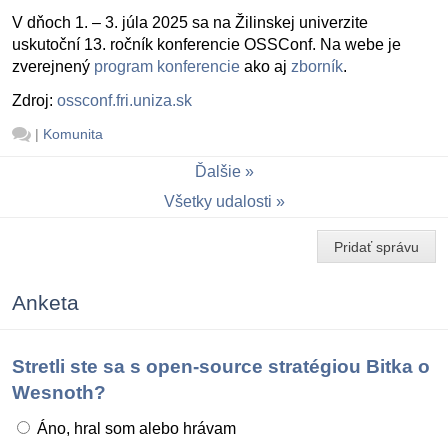
V dňoch 1. – 3. júla 2025 sa na Žilinskej univerzite
uskutoční 13. ročník konferencie OSSConf. Na webe je
zverejnený
program konferencie
ako aj
zborník
.
Zdroj:
ossconf.fri.uniza.sk
|
Komunita
Ďalšie
Všetky udalosti
Pridať správu
Anketa
Stretli ste sa s open-source stratégiou Bitka o
Wesnoth?
Áno, hral som alebo hrávam