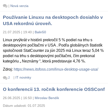
|
Nová verzia
Používanie Linuxu na desktopoch dosiahlo v
USA rekordnú úroveň.
21.07.2025 | 19:40
|
Balin50
Linux prvýkrát v histórii prekročil 5 % podiel na trhu s
desktopovými počítačmi v USA . Podľa globálnych štatistík
spoločnosti StatCounter za jún 2025 má Linux teraz 5,04 %
podiel na trhu s desktopovými počítačmi, čím prekonal
kategóriu „ Neznámy “, ktorá predstavuje 4,76 %.
Zdroj:
https://news.itsfoss.com/linux-desktop-usage-usa/
|
IT novinky
2
O konferencii 13. ročník konferencie OSSConf
26.06.2025 | 16:50
|
Miroslav Bendík
Dátum udalosti:
01.07.2025