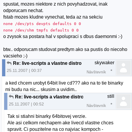
spustat, mozes niektore z nich povyhadzovat, inak
odporucam nechat.
fstab mozes kludne vynechat, teda az na sekciu
none /dev/pts devpts defaults 0 0
none /dev/shm tmpfs defaults 0 0
o zvysok sa postara hal v spolupraci s dbus daemonmi :-)
btw.. odporucam studovat predtym ako sa pustis do niecoho
vacsieho ;-)
skywaker
Re: live-scripts a vlastne distro
25.11.2007 | 00:37
Návštevník
a ked chcem urobyt 64bit live cd??? ako na to tie binarky
mi budu na nic... skusim a uvidim..
still
Re: live-scripts a vlastne distro
25.11.2007 | 00:52
Návštevník
Tak si stiahni binarky 64bitovej verzie.
Ale asi celkom nechapem ake livecd vlastne chces
spravit. Ci pouzitelne na co najviac kompoch -