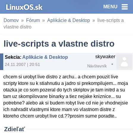
MENU
Domov
Fórum
Aplikácie & Desktop
live-scripts a
vlastne distro
live-scripts a vlastne distro
skywaker
Sekcia
:
Aplikácie & Desktop
24.11.2007 | 20:51
Návštevník
chcem si urobyt live distro z archu.. a chcem pouzit live
scripty ktore su k stiahnutiu a jadro si prekompilujem... moja
otazka je co som pozeral do tych skriptov je tam initrd a su
tam uz skompilovane binarky a tiez nejake kniznice... su
potrebne? alebo ak si budem robyt live cd nie je vhodnejsie
ich nahradit vlastnymi ktore mam vo vlastnom distre z
ktoreho chcem urobyt live cd.??prosim surne poradte..
Zdieľať