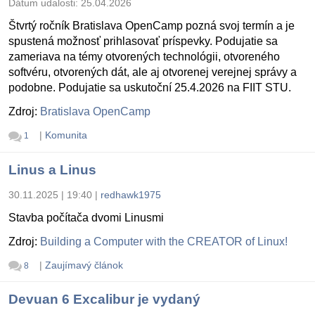
Dátum udalosti:
25.04.2026
Štvrtý ročník Bratislava OpenCamp pozná svoj termín a je
spustená možnosť prihlasovať príspevky. Podujatie sa
zameriava na témy otvorených technológii, otvoreného
softvéru, otvorených dát, ale aj otvorenej verejnej správy a
podobne. Podujatie sa uskutoční 25.4.2026 na FIIT STU.
Zdroj:
Bratislava OpenCamp
|
Komunita
1
Linus a Linus
30.11.2025 | 19:40
|
redhawk1975
Stavba počítača dvomi Linusmi
Zdroj:
Building a Computer with the CREATOR of Linux!
|
Zaujímavý článok
8
Devuan 6 Excalibur je vydaný