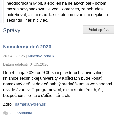
neodporucam 64bit, alebo len na nejakych par - potom
mozes povyhadzovat tie veci, ktore vies, ze nebudes
potrebovat, ale to max. tak skrati bootovanie o nejaku tu
sekundu, inak nic viac.
Správy
Pridať správu
Namakaný deň 2026
20.04 | 20:25
|
Miroslav Bendík
Dátum udalosti:
04.05.2026
Dňa 4. mája 2026 od 9:00 sa v priestoroch Univerzitnej
knižnice Technickej univerzity v Košiciach bude konať
namakaný deň, teda deň nabitý prednáškami a workshopmi
o vzdelávaní v IT, programovaní, mikrokontroléroch, AI,
bezpečnosti, IoT a o ďalších témach.
Zdroj:
namakanyden.sk
|
Komunita
3