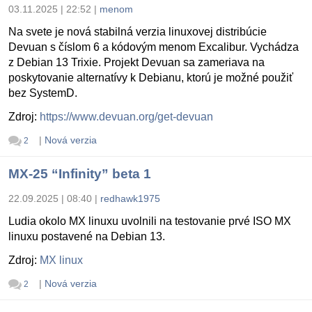
03.11.2025 | 22:52
|
menom
Na svete je nová stabilná verzia linuxovej distribúcie
Devuan s číslom 6 a kódovým menom Excalibur. Vychádza
z Debian 13 Trixie. Projekt Devuan sa zameriava na
poskytovanie alternatívy k Debianu, ktorú je možné použiť
bez SystemD.
Zdroj:
https://www.devuan.org/get-devuan
|
Nová verzia
2
MX-25 “Infinity” beta 1
22.09.2025 | 08:40
|
redhawk1975
Ludia okolo MX linuxu uvolnili na testovanie prvé ISO MX
linuxu postavené na Debian 13.
Zdroj:
MX linux
|
Nová verzia
2