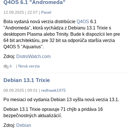
Q4OS 6.1 "Andromeda"
12.09.2025 | 22:07
|
Pavel
Bola vydaná nová verzia distribúcie
Q4OS
6.1
"Andromeda", ktorá vychádza z Debianu 13.1 Trixie s
desktopom Plasma alebo Trinity. Bude k dispozícii len pre
64 bit architektúru, pre 32 bit sa odporúča staršia verzia
Q4OS 5 "Aquarius".
Zdroj:
DistroWatch.com
|
Nová verzia
6
Debian 13.1 Trixie
08.09.2025 | 09:01
|
redhawk1975
Po mesiaci od vydania Debian 13 vyšla nová verzia 13.1.
Debian 13.1 Trixie opravuje 71 chýb a pridáva 16
bezpečnostných aktualizácií.
Zdroj:
Debian