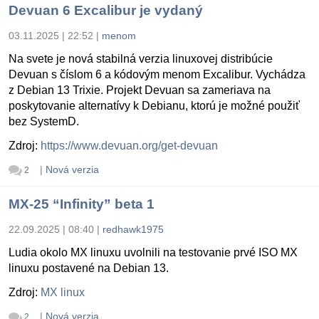
Devuan 6 Excalibur je vydaný
03.11.2025 | 22:52
|
menom
Na svete je nová stabilná verzia linuxovej distribúcie
Devuan s číslom 6 a kódovým menom Excalibur. Vychádza
z Debian 13 Trixie. Projekt Devuan sa zameriava na
poskytovanie alternatívy k Debianu, ktorú je možné použiť
bez SystemD.
Zdroj:
https://www.devuan.org/get-devuan
|
Nová verzia
2
MX-25 “Infinity” beta 1
22.09.2025 | 08:40
|
redhawk1975
Ludia okolo MX linuxu uvolnili na testovanie prvé ISO MX
linuxu postavené na Debian 13.
Zdroj:
MX linux
|
Nová verzia
2