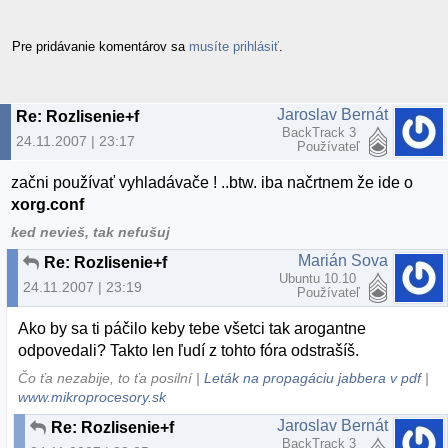
Pre pridávanie komentárov sa
musíte prihlásiť
.
Jaroslav Bernát
Re: Rozlisenie+f
BackTrack 3
24.11.2007 | 23:17
Používateľ
začni používať vyhladávače ! ..btw. iba načrtnem že ide o
xorg.conf
ked nevieš, tak nefušuj
Marián Sova
Re: Rozlisenie+f
Ubuntu 10.10
24.11.2007 | 23:19
Používateľ
Ako by sa ti páčilo keby tebe všetci tak arogantne
odpovedali? Takto len ľudí z tohto fóra odstrašíš.
Čo ťa nezabije, to ťa posilní |
Leták na propagáciu jabbera v pdf
|
www.mikroprocesory.sk
Jaroslav Bernát
Re: Rozlisenie+f
BackTrack 3