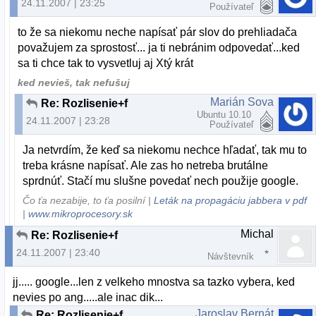
24.11.2007 | 23:25
Používateľ
to že sa niekomu neche napísať pár slov do prehliadača
považujem za sprostosť... ja ti nebránim odpovedať...ked
sa ti chce tak to vysvetluj aj Xtý krát
ked nevieš, tak nefušuj
Marián Sova
Re: Rozlisenie+f
Ubuntu 10.10
24.11.2007 | 23:28
Používateľ
Ja netvrdím, že keď sa niekomu nechce hľadať, tak mu to
treba krásne napísať. Ale zas ho netreba brutálne
sprdnúť. Stačí mu slušne povedať nech použije google.
Čo ťa nezabije, to ťa posilní |
Leták na propagáciu jabbera v pdf
|
www.mikroprocesory.sk
Michal
Re: Rozlisenie+f
24.11.2007 | 23:40
Návštevník
jj..... google...len z velkeho mnostva sa tazko vybera, ked
nevies po ang.....ale inac dik...
Jaroslav Bernát
Re: Rozlisenie+f