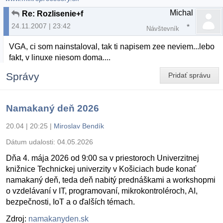
Michal
Re: Rozlisenie+f
24.11.2007 | 23:42
Návštevník
VGA, ci som nainstaloval, tak ti napisem zee neviem...lebo
fakt, v linuxe niesom doma....
Správy
Pridať správu
Namakaný deň 2026
20.04 | 20:25
|
Miroslav Bendík
Dátum udalosti:
04.05.2026
Dňa 4. mája 2026 od 9:00 sa v priestoroch Univerzitnej
knižnice Technickej univerzity v Košiciach bude konať
namakaný deň, teda deň nabitý prednáškami a workshopmi
o vzdelávaní v IT, programovaní, mikrokontroléroch, AI,
bezpečnosti, IoT a o ďalších témach.
Zdroj:
namakanyden.sk