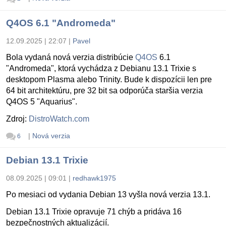
Q4OS 6.1 "Andromeda"
12.09.2025 | 22:07
|
Pavel
Bola vydaná nová verzia distribúcie
Q4OS
6.1
"Andromeda", ktorá vychádza z Debianu 13.1 Trixie s
desktopom Plasma alebo Trinity. Bude k dispozícii len pre
64 bit architektúru, pre 32 bit sa odporúča staršia verzia
Q4OS 5 "Aquarius".
Zdroj:
DistroWatch.com
|
Nová verzia
6
Debian 13.1 Trixie
08.09.2025 | 09:01
|
redhawk1975
Po mesiaci od vydania Debian 13 vyšla nová verzia 13.1.
Debian 13.1 Trixie opravuje 71 chýb a pridáva 16
bezpečnostných aktualizácií.