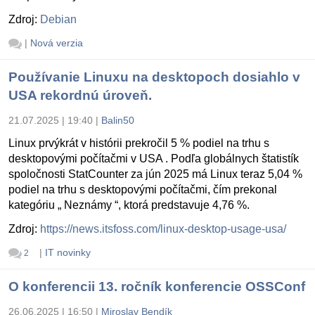
Zdroj:
Debian
|
Nová verzia
Používanie Linuxu na desktopoch dosiahlo v
USA rekordnú úroveň.
21.07.2025 | 19:40
|
Balin50
Linux prvýkrát v histórii prekročil 5 % podiel na trhu s
desktopovými počítačmi v USA . Podľa globálnych štatistík
spoločnosti StatCounter za jún 2025 má Linux teraz 5,04 %
podiel na trhu s desktopovými počítačmi, čím prekonal
kategóriu „ Neznámy “, ktorá predstavuje 4,76 %.
Zdroj:
https://news.itsfoss.com/linux-desktop-usage-usa/
|
IT novinky
2
O konferencii 13. ročník konferencie OSSConf
26.06.2025 | 16:50
|
Miroslav Bendík