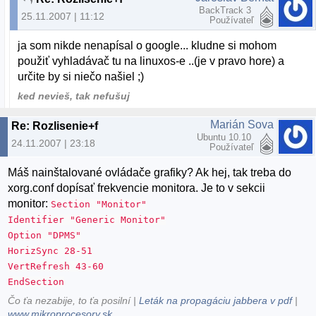
BackTrack 3
25.11.2007 | 11:12
Používateľ
ja som nikde nenapísal o google... kludne si mohom
použiť vyhladávač tu na linuxos-e ..(je v pravo hore) a
určite by si niečo našiel ;)
ked nevieš, tak nefušuj
Marián Sova
Re: Rozlisenie+f
Ubuntu 10.10
24.11.2007 | 23:18
Používateľ
Máš nainštalované ovládače grafiky? Ak hej, tak treba do
xorg.conf dopísať frekvencie monitora. Je to v sekcii
monitor:
Section "Monitor"
Identifier "Generic Monitor"
Option "DPMS"
HorizSync 28-51
VertRefresh 43-60
EndSection
Čo ťa nezabije, to ťa posilní |
Leták na propagáciu jabbera v pdf
|
www.mikroprocesory.sk