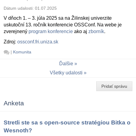
Dátum udalosti:
01.07.2025
V dňoch 1. – 3. júla 2025 sa na Žilinskej univerzite
uskutoční 13. ročník konferencie OSSConf. Na webe je
zverejnený
program konferencie
ako aj
zborník
.
Zdroj:
ossconf.fri.uniza.sk
|
Komunita
Ďalšie
Všetky udalosti
Pridať správu
Anketa
Stretli ste sa s open-source stratégiou Bitka o
Wesnoth?