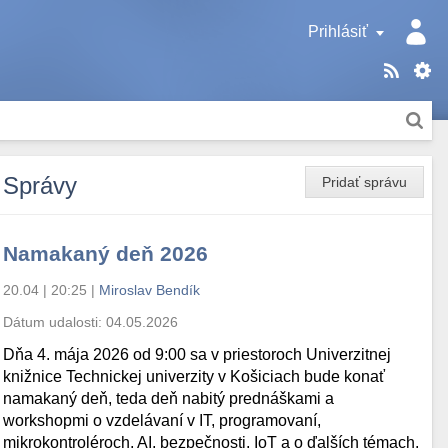
Prihlásiť
Správy
Pridať správu
Namakaný deň 2026
20.04 | 20:25
|
Miroslav Bendík
Dátum udalosti:
04.05.2026
Dňa 4. mája 2026 od 9:00 sa v priestoroch Univerzitnej
knižnice Technickej univerzity v Košiciach bude konať
namakaný deň, teda deň nabitý prednáškami a
workshopmi o vzdelávaní v IT, programovaní,
mikrokontroléroch, AI, bezpečnosti, IoT a o ďalších témach.