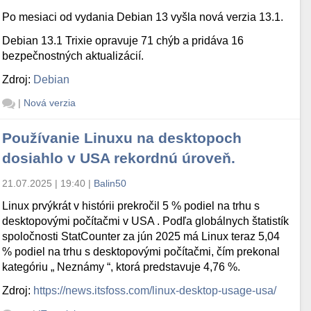
Po mesiaci od vydania Debian 13 vyšla nová verzia 13.1.
Debian 13.1 Trixie opravuje 71 chýb a pridáva 16
bezpečnostných aktualizácií.
Zdroj:
Debian
|
Nová verzia
Používanie Linuxu na desktopoch
dosiahlo v USA rekordnú úroveň.
21.07.2025 | 19:40
|
Balin50
Linux prvýkrát v histórii prekročil 5 % podiel na trhu s
desktopovými počítačmi v USA . Podľa globálnych štatistík
spoločnosti StatCounter za jún 2025 má Linux teraz 5,04
% podiel na trhu s desktopovými počítačmi, čím prekonal
kategóriu „ Neznámy “, ktorá predstavuje 4,76 %.
Zdroj:
https://news.itsfoss.com/linux-desktop-usage-usa/