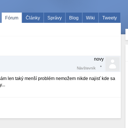
Fórum
Články
Správy
Blog
Wiki
Tweety
novy
Návštevník
. mám len taký menší problém nemožem nikde najisť kde sa
...