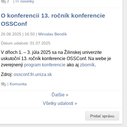
|
IT novinky
2
O konferencii 13. ročník konferencie
OSSConf
26.06.2025 | 16:50
|
Miroslav Bendík
Dátum udalosti:
01.07.2025
V dňoch 1. – 3. júla 2025 sa na Žilinskej univerzite
uskutoční 13. ročník konferencie OSSConf. Na webe je
zverejnený
program konferencie
ako aj
zborník
.
Zdroj:
ossconf.fri.uniza.sk
|
Komunita
Ďalšie
Všetky udalosti
Pridať správu