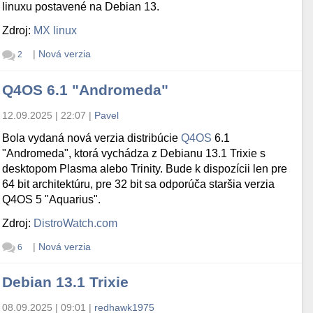
linuxu postavené na Debian 13.
Zdroj:
MX linux
|
Nová verzia
2
Q4OS 6.1 "Andromeda"
12.09.2025 | 22:07
|
Pavel
Bola vydaná nová verzia distribúcie
Q4OS
6.1
"Andromeda", ktorá vychádza z Debianu 13.1 Trixie s
desktopom Plasma alebo Trinity. Bude k dispozícii len pre
64 bit architektúru, pre 32 bit sa odporúča staršia verzia
Q4OS 5 "Aquarius".
Zdroj:
DistroWatch.com
|
Nová verzia
6
Debian 13.1 Trixie
08.09.2025 | 09:01
|
redhawk1975