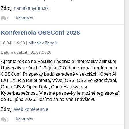
Zdroj:
namakanyden.sk
|
Komunita
3
Konferencia OSSConf 2026
10.04 | 19:03
|
Miroslav Bendík
Dátum udalosti:
01.07.2026
Aj tento rok sa na Fakulte riadenia a informatiky Žilinskej
Univerzity v dňoch 1-3. júla 2026 bude konať konferencia
OSSConf. Príspevky budú zaradené v sekciách: Open AI,
LATEX, R a ich priatelia, Vývoj OSS, OSS vo vzdelávaní,
Open GIS & Open Data, Open Hardware a
Kyberbezpečnosť. Vlastné príspevky je možné registrovať
do 10. júna 2026. Tešíme sa na Vašu návštevu.
Zdroj:
Web konferencie
|
Komunita
1