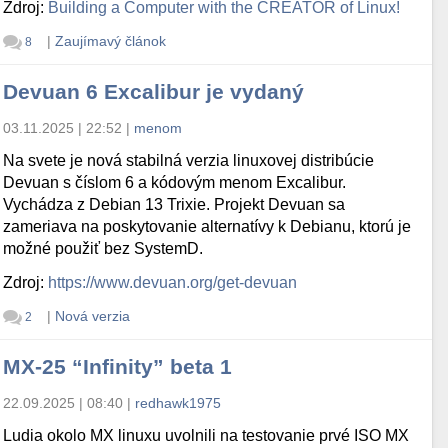
Zdroj:
Building a Computer with the CREATOR of Linux!
|
Zaujímavý článok
8
Devuan 6 Excalibur je vydaný
03.11.2025 | 22:52
|
menom
Na svete je nová stabilná verzia linuxovej distribúcie
Devuan s číslom 6 a kódovým menom Excalibur.
Vychádza z Debian 13 Trixie. Projekt Devuan sa
zameriava na poskytovanie alternatívy k Debianu, ktorú je
možné použiť bez SystemD.
Zdroj:
https://www.devuan.org/get-devuan
|
Nová verzia
2
MX-25 “Infinity” beta 1
22.09.2025 | 08:40
|
redhawk1975
Ludia okolo MX linuxu uvolnili na testovanie prvé ISO MX