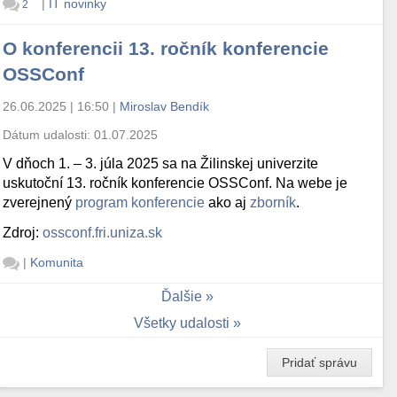
|
IT novinky
2
O konferencii 13. ročník konferencie
OSSConf
26.06.2025 | 16:50
|
Miroslav Bendík
Dátum udalosti:
01.07.2025
V dňoch 1. – 3. júla 2025 sa na Žilinskej univerzite
uskutoční 13. ročník konferencie OSSConf. Na webe je
zverejnený
program konferencie
ako aj
zborník
.
Zdroj:
ossconf.fri.uniza.sk
|
Komunita
Ďalšie
Všetky udalosti
Pridať správu