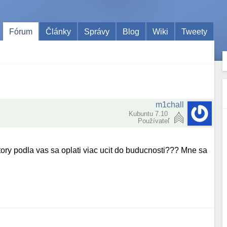
Fórum
Články
Správy
Blog
Wiki
Tweety
m1chall
Kubuntu 7.10
Používateľ
tory podla vas sa oplati viac ucit do buducnosti??? Mne sa