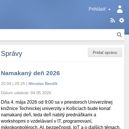
Prihlásiť
Správy
Pridať správu
Namakaný deň 2026
20.04 | 20:25
|
Miroslav Bendík
Dátum udalosti:
04.05.2026
Dňa 4. mája 2026 od 9:00 sa v priestoroch Univerzitnej
knižnice Technickej univerzity v Košiciach bude konať
namakaný deň, teda deň nabitý prednáškami a
workshopmi o vzdelávaní v IT, programovaní,
mikrokontroléroch, AI, bezpečnosti, IoT a o ďalších témach.