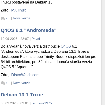
linuxu postavené na Debian 13.
Zdroj:
MX linux
|
Nová verzia
2
Q4OS 6.1 "Andromeda"
12.09.2025 | 22:07
|
Pavel
Bola vydaná nová verzia distribúcie
Q4OS
6.1
"Andromeda", ktorá vychádza z Debianu 13.1 Trixie s
desktopom Plasma alebo Trinity. Bude k dispozícii len pre
64 bit architektúru, pre 32 bit sa odporúča staršia verzia
Q4OS 5 "Aquarius".
Zdroj:
DistroWatch.com
|
Nová verzia
6
Debian 13.1 Trixie
08.09.2025 | 09:01
|
redhawk1975