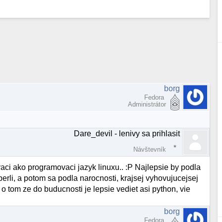
borg
Fedora
Administrátor
Dare_devil - lenivy sa prihlasit
Návštevník
vaci ako programovaci jazyk linuxu.. :P Najlepsie by podla
perli, a potom sa podla narocnosti, krajsej vyhovujucejsej
o tom ze do buducnosti je lepsie vediet asi python, vie
borg
Fedora