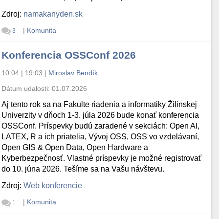
Zdroj:
namakanyden.sk
|
Komunita
3
Konferencia OSSConf 2026
10.04 | 19:03
|
Miroslav Bendík
Dátum udalosti:
01.07.2026
Aj tento rok sa na Fakulte riadenia a informatiky Žilinskej
Univerzity v dňoch 1-3. júla 2026 bude konať konferencia
OSSConf. Príspevky budú zaradené v sekciách: Open AI,
LATEX, R a ich priatelia, Vývoj OSS, OSS vo vzdelávaní,
Open GIS & Open Data, Open Hardware a
Kyberbezpečnosť. Vlastné príspevky je možné registrovať
do 10. júna 2026. Tešíme sa na Vašu návštevu.
Zdroj:
Web konferencie
|
Komunita
1