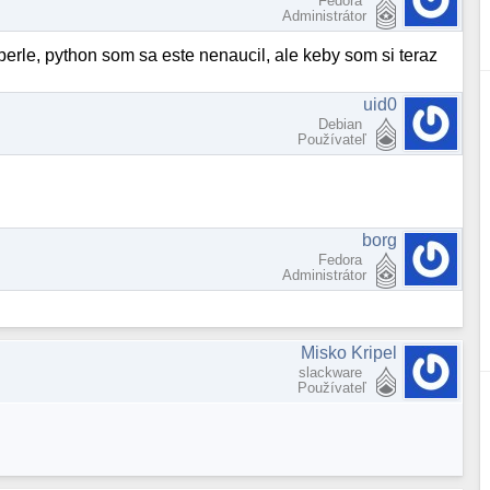
Fedora
Administrátor
 perle, python som sa este nenaucil, ale keby som si teraz
uid0
Debian
Používateľ
borg
Fedora
Administrátor
Misko Kripel
slackware
Používateľ