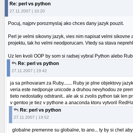
Re: perl vs python
27.11.2007 | 10:20
Pocuj, najprv porozmyslaj ako chces dany jazyk pouzit.
Perl je velmi sikovny jazyk, vies nim napisat velmi sikovne 
projektu, tak ho velmi neodporucam. Vtedy sa stava nepreh
Uz len kvoli OOP by som si radsej vybral Python alebo Rub
Re: perl vs python
27.11.2007 | 19:42
ja sa prihovaram za Ruby....... Ruby je plne objektovy jaz
veria este nedporuje unicode a druhou nevyhodou ze prem
tieto nedostatky odstranit.. ale ak si zvolis python tak len
v gentoo je tiez v pythone a anaconda ktoru vytvoril RedHat j
Re: perl vs python
27.11.2007 | 19:52
globalne premenne su globalne, to ano... ty by si chel aby 