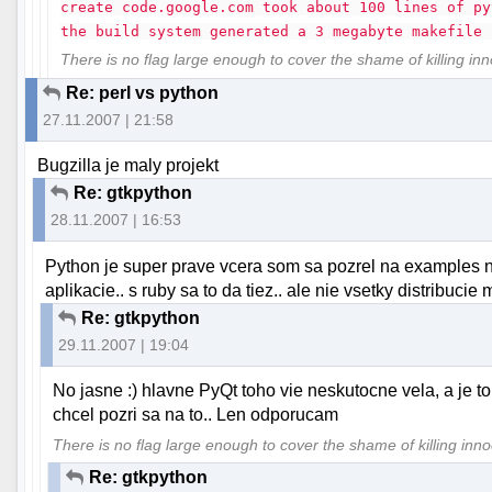
create code.google.com took about 100 lines of py
the build system generated a 3 megabyte makefile 
There is no flag large enough to cover the shame of killing in
Re: perl vs python
27.11.2007 | 21:58
Bugzilla je maly projekt
Re: gtkpython
28.11.2007 | 16:53
Python je super prave vcera som sa pozrel na examples n
aplikacie.. s ruby sa to da tiez.. ale nie vsetky distribuci
Re: gtkpython
29.11.2007 | 19:04
No jasne :) hlavne PyQt toho vie neskutocne vela, a je to p
chcel pozri sa na to.. Len odporucam
There is no flag large enough to cover the shame of killing inn
Re: gtkpython