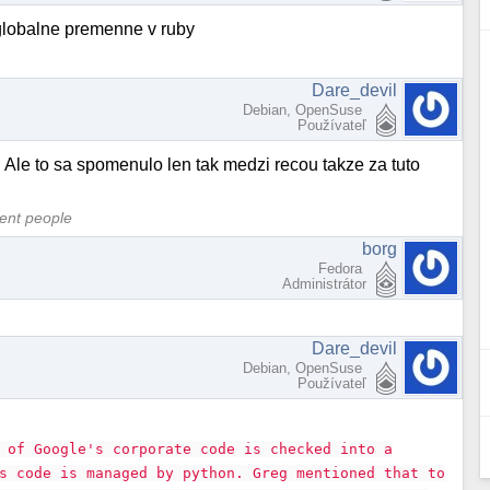
u globalne premenne v ruby
Dare_devil
Debian, OpenSuse
Používateľ
Ale to sa spomenulo len tak medzi recou takze za tuto
cent people
borg
Fedora
Administrátor
Dare_devil
Debian, OpenSuse
Používateľ
 of Google's corporate code is checked into a
s code is managed by python. Greg mentioned that to