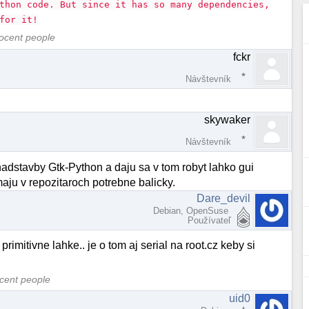
thon code. But since it has so many dependencies,
for it!
nocent people
fckr
Návštevník
skywaker
Návštevník
adstavby Gtk-Python a daju sa v tom robyt lahko gui
e maju v repozitaroch potrebne balicky.
Dare_devil
Debian, OpenSuse
Používateľ
rimitivne lahke.. je o tom aj serial na root.cz keby si
ocent people
uid0