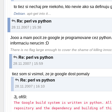
to tiez si nechaj pre niekoho, kto nevie ako sa definuj
Debian
. apt-get into it…
Re: perl vs python
28.11.2007 | 15:38
Jooo a mam pocit ze google je programovane cez python. 
informaciu nerucim :D
There is no flag large enough to cover the shame of killing inno
Re: perl vs python
28.11.2007 | 15:59
tiez som si vsimol, ze je google dost pomaly
Re: perl vs python
28.11.2007 | 16:10
Jj, ofišl:
The Google build system is written in python. All
repository and the dependency and building of thi