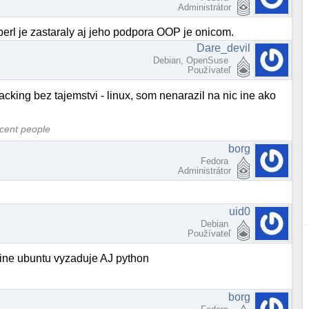
Administrátor
 perl je zastaraly aj jeho podpora OOP je onicom.
Dare_devil
Debian, OpenSuse
Používateľ
acking bez tajemstvi - linux, som nenarazil na nic ine ako
ocent people
borg
Fedora
Administrátor
uid0
Debian
Používateľ
edine ubuntu vyzaduje AJ python
borg