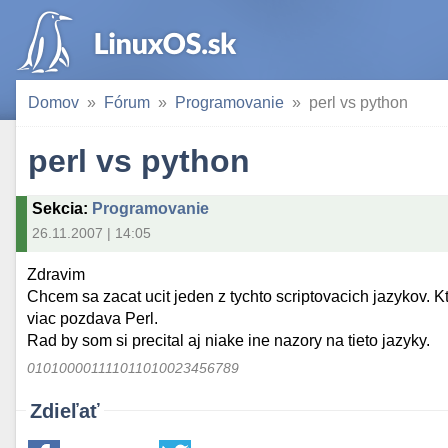
Domov
Fórum
Programovanie
perl vs python
perl vs python
Sekcia
:
Programovanie
26.11.2007 | 14:05
Zdravim
Chcem sa zacat ucit jeden z tychto scriptovacich jazykov. K
viac pozdava Perl.
Rad by som si precital aj niake ine nazory na tieto jazyky.
010100001111011010023456789
Zdieľať