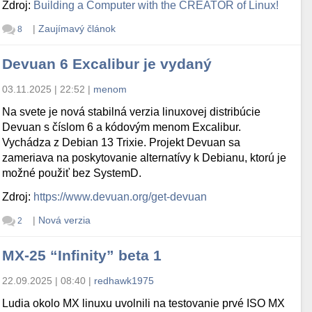
Zdroj:
Building a Computer with the CREATOR of Linux!
|
Zaujímavý článok
8
Devuan 6 Excalibur je vydaný
03.11.2025 | 22:52
|
menom
Na svete je nová stabilná verzia linuxovej distribúcie
Devuan s číslom 6 a kódovým menom Excalibur.
Vychádza z Debian 13 Trixie. Projekt Devuan sa
zameriava na poskytovanie alternatívy k Debianu, ktorú je
možné použiť bez SystemD.
Zdroj:
https://www.devuan.org/get-devuan
|
Nová verzia
2
MX-25 “Infinity” beta 1
22.09.2025 | 08:40
|
redhawk1975
Ludia okolo MX linuxu uvolnili na testovanie prvé ISO MX