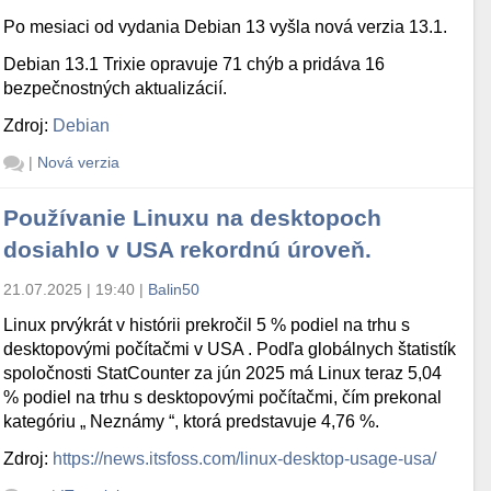
Po mesiaci od vydania Debian 13 vyšla nová verzia 13.1.
Debian 13.1 Trixie opravuje 71 chýb a pridáva 16
bezpečnostných aktualizácií.
Zdroj:
Debian
|
Nová verzia
Používanie Linuxu na desktopoch
dosiahlo v USA rekordnú úroveň.
21.07.2025 | 19:40
|
Balin50
Linux prvýkrát v histórii prekročil 5 % podiel na trhu s
desktopovými počítačmi v USA . Podľa globálnych štatistík
spoločnosti StatCounter za jún 2025 má Linux teraz 5,04
% podiel na trhu s desktopovými počítačmi, čím prekonal
kategóriu „ Neznámy “, ktorá predstavuje 4,76 %.
Zdroj:
https://news.itsfoss.com/linux-desktop-usage-usa/