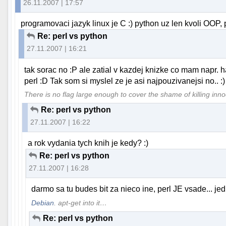
26.11.2007 | 17:57
programovaci jazyk linux je C :) python uz len kvoli OOP,
Re: perl vs python
27.11.2007 | 16:21
tak sorac no :P ale zatial v kazdej knizke co mam napr. h
perl :D Tak som si myslel ze je asi najpouzivanejsi no.. :)
There is no flag large enough to cover the shame of killing inn
Re: perl vs python
27.11.2007 | 16:22
a rok vydania tych knih je kedy? :)
Re: perl vs python
27.11.2007 | 16:28
darmo sa tu budes bit za nieco ine, perl JE vsade... j
Debian
. apt-get into it…
Re: perl vs python