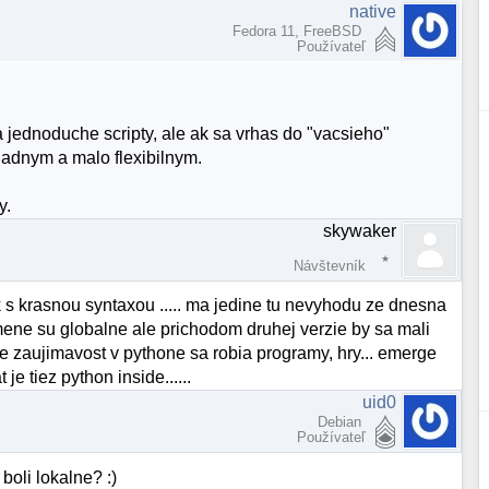
native
Fedora 11, FreeBSD
Používateľ
a jednoduche scripty, ale ak sa vrhas do "vacsieho"
ladnym a malo flexibilnym.
y.
skywaker
Návštevník
yk s krasnou syntaxou ..... ma jedine tu nevyhodu ze dnesna
ene su globalne ale prichodom druhej verzie by sa mali
 pre zaujimavost v pythone sa robia programy, hry... emerge
e tiez python inside......
uid0
Debian
Používateľ
boli lokalne? :)