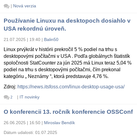
|
Nová verzia
Používanie Linuxu na desktopoch dosiahlo v
USA rekordnú úroveň.
21.07.2025 | 19:40
|
Balin50
Linux prvýkrát v histórii prekročil 5 % podiel na trhu s
desktopovými počítačmi v USA . Podľa globálnych štatistík
spoločnosti StatCounter za jún 2025 má Linux teraz 5,04 %
podiel na trhu s desktopovými počítačmi, čím prekonal
kategóriu „ Neznámy “, ktorá predstavuje 4,76 %.
Zdroj:
https://news.itsfoss.com/linux-desktop-usage-usa/
|
IT novinky
2
O konferencii 13. ročník konferencie OSSConf
26.06.2025 | 16:50
|
Miroslav Bendík
Dátum udalosti:
01.07.2025