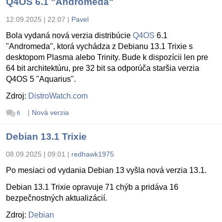
Q4OS 6.1 "Andromeda"
12.09.2025 | 22:07
|
Pavel
Bola vydaná nová verzia distribúcie
Q4OS
6.1
"Andromeda", ktorá vychádza z Debianu 13.1 Trixie s
desktopom Plasma alebo Trinity. Bude k dispozícii len pre
64 bit architektúru, pre 32 bit sa odporúča staršia verzia
Q4OS 5 "Aquarius".
Zdroj:
DistroWatch.com
|
Nová verzia
6
Debian 13.1 Trixie
08.09.2025 | 09:01
|
redhawk1975
Po mesiaci od vydania Debian 13 vyšla nová verzia 13.1.
Debian 13.1 Trixie opravuje 71 chýb a pridáva 16
bezpečnostných aktualizácií.
Zdroj:
Debian