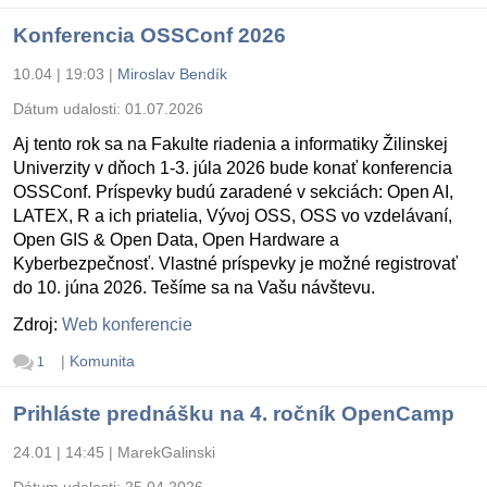
Konferencia OSSConf 2026
10.04 | 19:03
|
Miroslav Bendík
Dátum udalosti:
01.07.2026
Aj tento rok sa na Fakulte riadenia a informatiky Žilinskej
Univerzity v dňoch 1-3. júla 2026 bude konať konferencia
OSSConf. Príspevky budú zaradené v sekciách: Open AI,
LATEX, R a ich priatelia, Vývoj OSS, OSS vo vzdelávaní,
Open GIS & Open Data, Open Hardware a
Kyberbezpečnosť. Vlastné príspevky je možné registrovať
do 10. júna 2026. Tešíme sa na Vašu návštevu.
Zdroj:
Web konferencie
|
Komunita
1
Prihláste prednášku na 4. ročník OpenCamp
24.01 | 14:45
|
MarekGalinski
Dátum udalosti:
25.04.2026