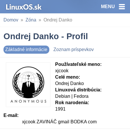
MENU
Domov
Zóna
Ondrej Danko
Ondrej Danko - Profil
Základné informácie
Zoznam príspevkov
Používateľské meno:
xjcook
Celé meno:
Ondrej Danko
Linuxová distribúcia:
Debian | Fedora
Rok narodenia:
1991
E-mail:
xjcook ZAVINÁČ gmail BODKA com