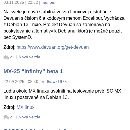
03.11.2025 | 22:52
|
menom
Na svete je nová stabilná verzia linuxovej distribúcie
Devuan s číslom 6 a kódovým menom Excalibur. Vychádza
z Debian 13 Trixie. Projekt Devuan sa zameriava na
poskytovanie alternatívy k Debianu, ktorú je možné použiť
bez SystemD.
Zdroj:
https://www.devuan.org/get-devuan
|
Nová verzia
2
MX-25 “Infinity” beta 1
22.09.2025 | 08:40
|
redhawk1975
Ludia okolo MX linuxu uvolnili na testovanie prvé ISO MX
linuxu postavené na Debian 13.
Zdroj:
MX linux
|
Nová verzia
2