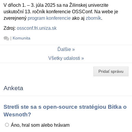
V dňoch 1. – 3. júla 2025 sa na Žilinskej univerzite
uskutoční 13. ročník konferencie OSSConf. Na webe je
zverejnený
program konferencie
ako aj
zborník
.
Zdroj:
ossconf.fri.uniza.sk
|
Komunita
Ďalšie
Všetky udalosti
Pridať správu
Anketa
Stretli ste sa s open-source stratégiou Bitka o
Wesnoth?
Áno, hral som alebo hrávam