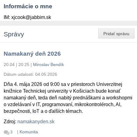
Informácie o mne
IM: xjcook@jabbim.sk
Správy
Pridať správu
Namakaný deň 2026
20.04 | 20:25
|
Miroslav Bendík
Dátum udalosti:
04.05.2026
Dňa 4. mája 2026 od 9:00 sa v priestoroch Univerzitnej
knižnice Technickej univerzity v Košiciach bude konať
namakaný deň, teda deň nabitý prednáškami a workshopmi
o vzdelávaní v IT, programovaní, mikrokontroléroch, AI,
bezpečnosti, IoT a o ďalších témach.
Zdroj:
namakanyden.sk
|
Komunita
3