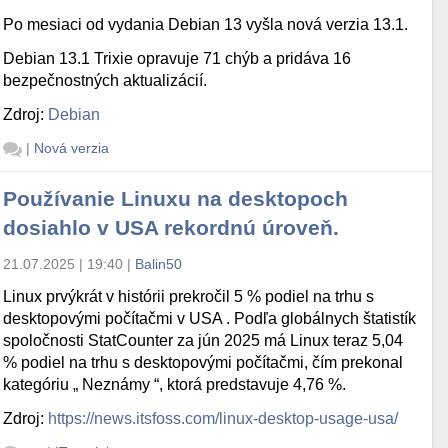
Po mesiaci od vydania Debian 13 vyšla nová verzia 13.1.
Debian 13.1 Trixie opravuje 71 chýb a pridáva 16
bezpečnostných aktualizácií.
Zdroj:
Debian
|
Nová verzia
Používanie Linuxu na desktopoch
dosiahlo v USA rekordnú úroveň.
21.07.2025 | 19:40
|
Balin50
Linux prvýkrát v histórii prekročil 5 % podiel na trhu s
desktopovými počítačmi v USA . Podľa globálnych štatistík
spoločnosti StatCounter za jún 2025 má Linux teraz 5,04
% podiel na trhu s desktopovými počítačmi, čím prekonal
kategóriu „ Neznámy “, ktorá predstavuje 4,76 %.
Zdroj:
https://news.itsfoss.com/linux-desktop-usage-usa/