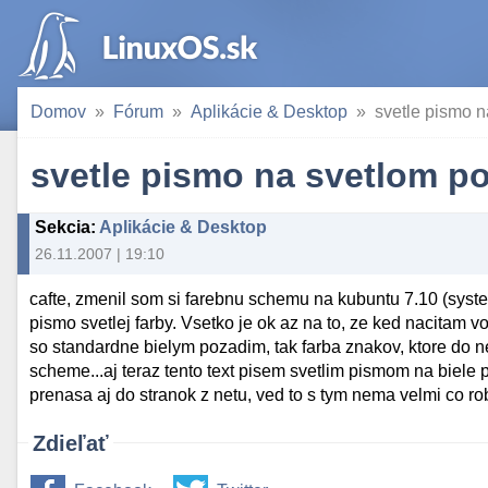
Domov
Fórum
Aplikácie & Desktop
svetle pismo n
svetle pismo na svetlom p
Sekcia
:
Aplikácie & Desktop
26.11.2007 | 19:10
cafte, zmenil som si farebnu schemu na kubuntu 7.10 (syst
pismo svetlej farby. Vsetko je ok az na to, ze ked nacitam vo
so standardne bielym pozadim, tak farba znakov, ktore do ne
scheme...aj teraz tento text pisem svetlim pismom na biele
prenasa aj do stranok z netu, ved to s tym nema velmi co ro
Zdieľať