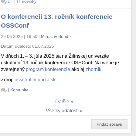
|
IT novinky
2
O konferencii 13. ročník konferencie
OSSConf
26.06.2025 | 16:50
|
Miroslav Bendík
Dátum udalosti:
01.07.2025
V dňoch 1. – 3. júla 2025 sa na Žilinskej univerzite
uskutoční 13. ročník konferencie OSSConf. Na webe je
zverejnený
program konferencie
ako aj
zborník
.
Zdroj:
ossconf.fri.uniza.sk
|
Komunita
Ďalšie
Všetky udalosti
Pridať správu