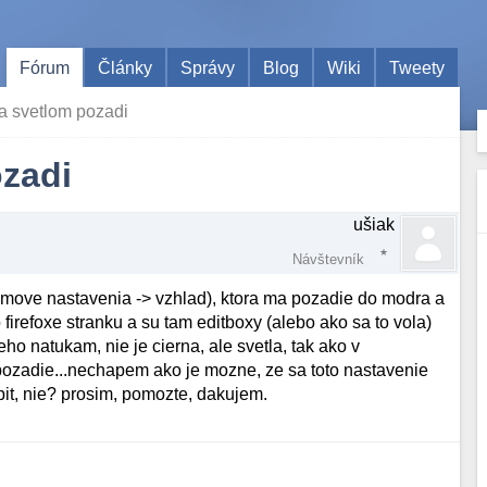
Fórum
Články
Správy
Blog
Wiki
Tweety
a svetlom pozadi
ozadi
ušiak
Návštevník
emove nastavenia -> vzhlad), ktora ma pozadie do modra a
 firefoxe stranku a su tam editboxy (alebo ako sa to vola)
ho natukam, nie je cierna, ale svetla, tak ako v
 pozadie...nechapem ako je mozne, ze sa toto nastavenie
bit, nie? prosim, pomozte, dakujem.