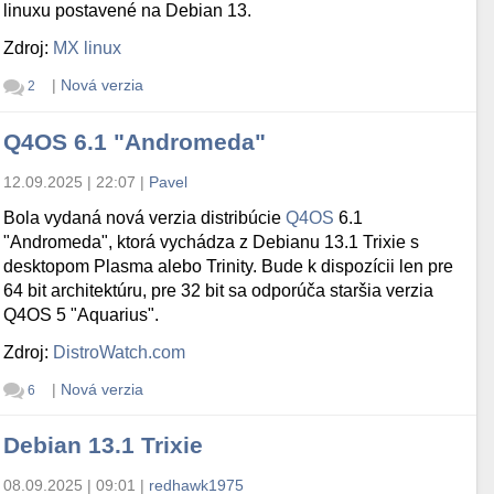
linuxu postavené na Debian 13.
Zdroj:
MX linux
|
Nová verzia
2
Q4OS 6.1 "Andromeda"
12.09.2025 | 22:07
|
Pavel
Bola vydaná nová verzia distribúcie
Q4OS
6.1
"Andromeda", ktorá vychádza z Debianu 13.1 Trixie s
desktopom Plasma alebo Trinity. Bude k dispozícii len pre
64 bit architektúru, pre 32 bit sa odporúča staršia verzia
Q4OS 5 "Aquarius".
Zdroj:
DistroWatch.com
|
Nová verzia
6
Debian 13.1 Trixie
08.09.2025 | 09:01
|
redhawk1975