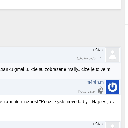
ušiak
Návštevník
stranku gmailu, kde su zobrazene maily...cize je to velmi
m4rtin.m
Používateľ
xe zapnutu moznost "Pouzit systemove farby". Najdes ju v
ušiak