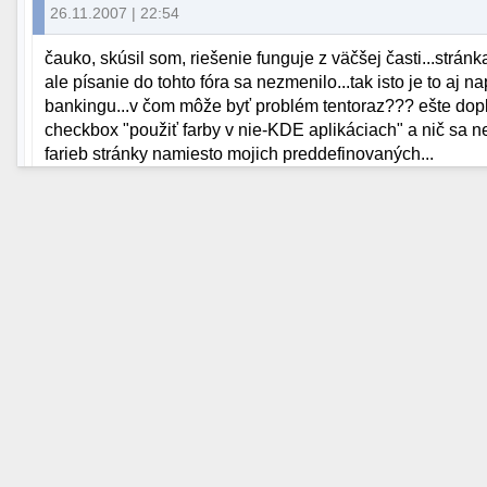
26.11.2007 | 22:54
čauko, skúsil som, riešenie funguje z väčšej časti...strán
ale písanie do tohto fóra sa nezmenilo...tak isto je to aj n
bankingu...v čom môže byť problém tentoraz??? ešte dop
checkbox "použiť farby v nie-KDE aplikáciach" a nič sa n
farieb stránky namiesto mojich preddefinovaných...