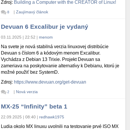
Zdroj:
Building a Computer with the CREATOR of Linux!
|
Zaujímavý článok
8
Devuan 6 Excalibur je vydaný
03.11.2025 | 22:52
|
menom
Na svete je nová stabilná verzia linuxovej distribúcie
Devuan s číslom 6 a kódovým menom Excalibur.
Vychádza z Debian 13 Trixie. Projekt Devuan sa
zameriava na poskytovanie alternatívy k Debianu, ktorú je
možné použiť bez SystemD.
Zdroj:
https://www.devuan.org/get-devuan
|
Nová verzia
2
MX-25 “Infinity” beta 1
22.09.2025 | 08:40
|
redhawk1975
Ludia okolo MX linuxu uvolnili na testovanie prvé ISO MX