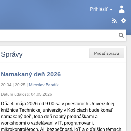
Prihlásiť
Správy
Pridať správu
Namakaný deň 2026
20.04 | 20:25
|
Miroslav Bendík
Dátum udalosti:
04.05.2026
Dňa 4. mája 2026 od 9:00 sa v priestoroch Univerzitnej
knižnice Technickej univerzity v Košiciach bude konať
namakaný deň, teda deň nabitý prednáškami a
workshopmi o vzdelávaní v IT, programovaní,
mikrokontroléroch, AI, bezpečnosti, IoT a o ďalších témach.