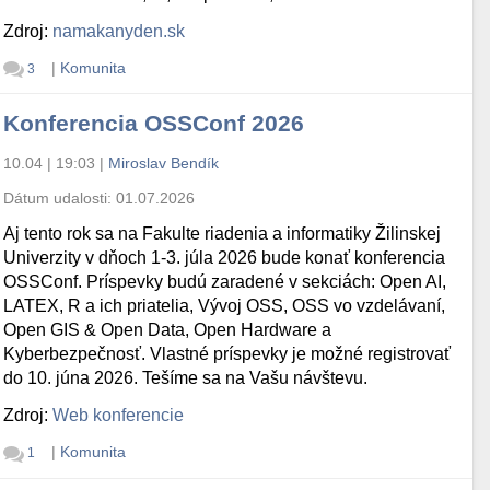
Zdroj:
namakanyden.sk
|
Komunita
3
Konferencia OSSConf 2026
10.04 | 19:03
|
Miroslav Bendík
Dátum udalosti:
01.07.2026
Aj tento rok sa na Fakulte riadenia a informatiky Žilinskej
Univerzity v dňoch 1-3. júla 2026 bude konať konferencia
OSSConf. Príspevky budú zaradené v sekciách: Open AI,
LATEX, R a ich priatelia, Vývoj OSS, OSS vo vzdelávaní,
Open GIS & Open Data, Open Hardware a
Kyberbezpečnosť. Vlastné príspevky je možné registrovať
do 10. júna 2026. Tešíme sa na Vašu návštevu.
Zdroj:
Web konferencie
|
Komunita
1