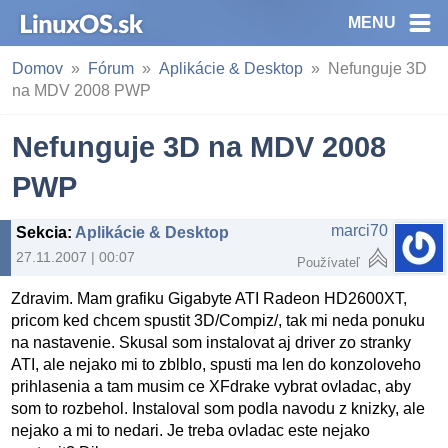
MENU
Domov
Fórum
Aplikácie & Desktop
Nefunguje 3D
na MDV 2008 PWP
Nefunguje 3D na MDV 2008
PWP
marci70
Sekcia
:
Aplikácie & Desktop
27.11.2007 | 00:07
Používateľ
Zdravim. Mam grafiku Gigabyte ATI Radeon HD2600XT,
pricom ked chcem spustit 3D/Compiz/, tak mi neda ponuku
na nastavenie. Skusal som instalovat aj driver zo stranky
ATI, ale nejako mi to zblblo, spusti ma len do konzoloveho
prihlasenia a tam musim ce XFdrake vybrat ovladac, aby
som to rozbehol. Instaloval som podla navodu z knizky, ale
nejako a mi to nedari. Je treba ovladac este nejako