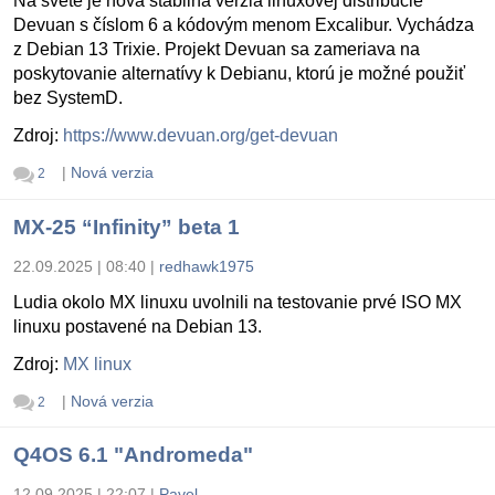
Na svete je nová stabilná verzia linuxovej distribúcie
Devuan s číslom 6 a kódovým menom Excalibur. Vychádza
z Debian 13 Trixie. Projekt Devuan sa zameriava na
poskytovanie alternatívy k Debianu, ktorú je možné použiť
bez SystemD.
Zdroj:
https://www.devuan.org/get-devuan
|
Nová verzia
2
MX-25 “Infinity” beta 1
22.09.2025 | 08:40
|
redhawk1975
Ludia okolo MX linuxu uvolnili na testovanie prvé ISO MX
linuxu postavené na Debian 13.
Zdroj:
MX linux
|
Nová verzia
2
Q4OS 6.1 "Andromeda"
12.09.2025 | 22:07
|
Pavel