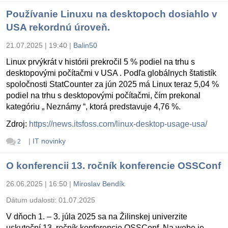
Používanie Linuxu na desktopoch dosiahlo v
USA rekordnú úroveň.
21.07.2025 | 19:40
|
Balin50
Linux prvýkrát v histórii prekročil 5 % podiel na trhu s
desktopovými počítačmi v USA . Podľa globálnych štatistík
spoločnosti StatCounter za jún 2025 má Linux teraz 5,04 %
podiel na trhu s desktopovými počítačmi, čím prekonal
kategóriu „ Neznámy “, ktorá predstavuje 4,76 %.
Zdroj:
https://news.itsfoss.com/linux-desktop-usage-usa/
|
IT novinky
2
O konferencii 13. ročník konferencie OSSConf
26.06.2025 | 16:50
|
Miroslav Bendík
Dátum udalosti:
01.07.2025
V dňoch 1. – 3. júla 2025 sa na Žilinskej univerzite
uskutoční 13. ročník konferencie OSSConf. Na webe je