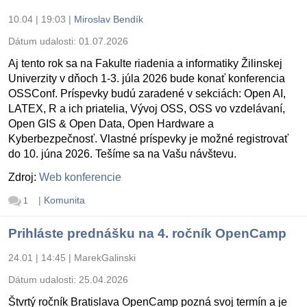
10.04 | 19:03
|
Miroslav Bendík
Dátum udalosti:
01.07.2026
Aj tento rok sa na Fakulte riadenia a informatiky Žilinskej
Univerzity v dňoch 1-3. júla 2026 bude konať konferencia
OSSConf. Príspevky budú zaradené v sekciách: Open AI,
LATEX, R a ich priatelia, Vývoj OSS, OSS vo vzdelávaní,
Open GIS & Open Data, Open Hardware a
Kyberbezpečnosť. Vlastné príspevky je možné registrovať
do 10. júna 2026. Tešíme sa na Vašu návštevu.
Zdroj:
Web konferencie
|
Komunita
1
Prihláste prednášku na 4. ročník OpenCamp
24.01 | 14:45
|
MarekGalinski
Dátum udalosti:
25.04.2026
Štvrtý ročník Bratislava OpenCamp pozná svoj termín a je