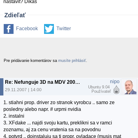
nastavit? Dikas
Zdieľať
Facebook
Twitter
Pre pridávanie komentárov sa
musíte prihlásiť
.
nipo
Re: Nefunguje 3D na MDV 2008 PWP
Ubuntu 9.04
29.11.2007 | 14:00
Používateľ
1. stiahni prop. driver zo stranok vyrobcu .. samo ze
posledny alebo napr. # urpmi nvidia
2. instalni
3. XFdake ... najdi svoju kartu, preklikni sa v ramci
zoznamu, aj za cenu vratenia sa na povodnu
4. potvrd .. doinstaluju sa ti propr. ovladace (musis mat