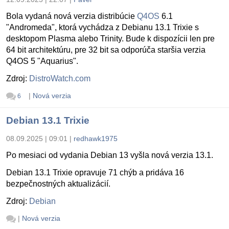
Bola vydaná nová verzia distribúcie
Q4OS
6.1
"Andromeda", ktorá vychádza z Debianu 13.1 Trixie s
desktopom Plasma alebo Trinity. Bude k dispozícii len pre
64 bit architektúru, pre 32 bit sa odporúča staršia verzia
Q4OS 5 "Aquarius".
Zdroj:
DistroWatch.com
|
Nová verzia
6
Debian 13.1 Trixie
08.09.2025 | 09:01
|
redhawk1975
Po mesiaci od vydania Debian 13 vyšla nová verzia 13.1.
Debian 13.1 Trixie opravuje 71 chýb a pridáva 16
bezpečnostných aktualizácií.
Zdroj:
Debian
|
Nová verzia