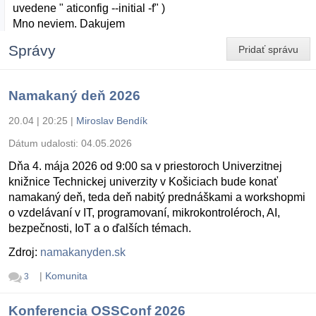
uvedene " aticonfig --initial -f" )
Mno neviem. Dakujem
Správy
Pridať správu
Namakaný deň 2026
20.04 | 20:25
|
Miroslav Bendík
Dátum udalosti:
04.05.2026
Dňa 4. mája 2026 od 9:00 sa v priestoroch Univerzitnej
knižnice Technickej univerzity v Košiciach bude konať
namakaný deň, teda deň nabitý prednáškami a workshopmi
o vzdelávaní v IT, programovaní, mikrokontroléroch, AI,
bezpečnosti, IoT a o ďalších témach.
Zdroj:
namakanyden.sk
|
Komunita
3
Konferencia OSSConf 2026