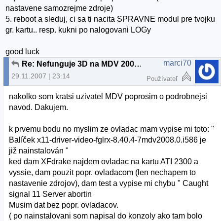
nastavene samozrejme zdroje)
5. reboot a sleduj, ci sa ti nacita SPRAVNE modul pre tvojku
gr. kartu.. resp. kukni po nalogovani LOGy
good luck
marci70
Re: Nefunguje 3D na MDV 2008 PWP
29.11.2007 | 23:14
Používateľ
nakolko som kratsi uzivatel MDV poprosim o podrobnejsi
navod. Dakujem.
k prvemu bodu no myslim ze ovladac mam vypise mi toto: "
Balíček x11-driver-video-fglrx-8.40.4-7mdv2008.0.i586 je
již nainstalován "
ked dam XFdrake najdem ovladac na kartu ATI 2300 a
vyssie, dam pouzit popr. ovladacom (len nechapem to
nastavenie zdrojov), dam test a vypise mi chybu " Caught
signal 11 Server abortin
Musim dat bez popr. ovladacov.
( po nainstalovani som napisal do konzoly ako tam bolo