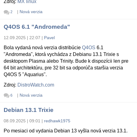
Zdroj:
MX linux
|
Nová verzia
2
Q4OS 6.1 "Andromeda"
12.09.2025 | 22:07
|
Pavel
Bola vydaná nová verzia distribúcie
Q4OS
6.1
"Andromeda", ktorá vychádza z Debianu 13.1 Trixie s
desktopom Plasma alebo Trinity. Bude k dispozícii len pre
64 bit architektúru, pre 32 bit sa odporúča staršia verzia
Q4OS 5 "Aquarius".
Zdroj:
DistroWatch.com
|
Nová verzia
6
Debian 13.1 Trixie
08.09.2025 | 09:01
|
redhawk1975
Po mesiaci od vydania Debian 13 vyšla nová verzia 13.1.