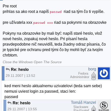
Pre root
prihlas sa ako root a napíš
riad sa tým čo ti vypíše.
passwd
pre užívatela xxx
riad sa pokynmi na obrazovke
passwd xxx
Pokyny na obrazovke by mali byť: napíš staré heslo, vlož
nové heslo, zopakuj nové heslo. Pri písaní hesla
pravdepodobne nič neuvidíš, teda žiadny odraz písania, čo
je typické pre ochranu pred tými čo by mohli byť za tvojím
chrbtom.
Close the Windows Open The Source
borg
Re: heslo
Fedora
29.11.2007 | 13:52
Administrátor
ked meni heslo aktualnemu uzivatelovi (teda sam sebe)
nemusi uviest login za passwd, staci len:
passwd
Tomáš Hanzel
Re: heslo
Slackware
29.11.2007 | 13:55
Používateľ