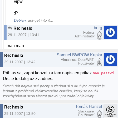
vipw
:P
Debian
. apt-get into it…
borg
Re: heslo
Fedora
29.11.2007 | 13:41
Administrátor
man man
Samuel BWPOW Kupka
Re: heslo
Almalinux, OpenWRT
29.11.2007 | 13:42
Používateľ
Prihlas sa, zapni konzolu a tam napis ten prikaz
.
man passwd
Urcite to dalej uz zvladnes.
Strach dát najevo své pocity a zjednat si u druhých respekt je
jedním z problémů civilizovaného člověka, který se naučil
zpochybňovat svou vlastní pravdu pro zdání objektivity
Tomáš Hanzel
Re: heslo
Slackware
29.11.2007 | 13:50
Používateľ