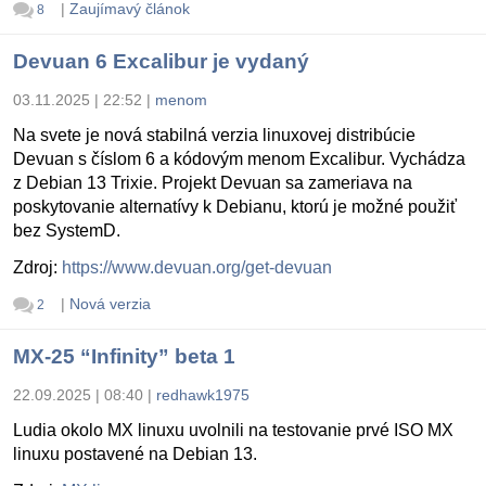
|
Zaujímavý článok
8
Devuan 6 Excalibur je vydaný
03.11.2025 | 22:52
|
menom
Na svete je nová stabilná verzia linuxovej distribúcie
Devuan s číslom 6 a kódovým menom Excalibur. Vychádza
z Debian 13 Trixie. Projekt Devuan sa zameriava na
poskytovanie alternatívy k Debianu, ktorú je možné použiť
bez SystemD.
Zdroj:
https://www.devuan.org/get-devuan
|
Nová verzia
2
MX-25 “Infinity” beta 1
22.09.2025 | 08:40
|
redhawk1975
Ludia okolo MX linuxu uvolnili na testovanie prvé ISO MX
linuxu postavené na Debian 13.