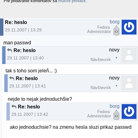
Pre pridávanie komentárov sa
musíte prihlásiť
.
borg
Re: heslo
Fedora
29.11.2007 | 13:29
Administrátor
man passwd
novy
Re: heslo
29.11.2007 | 13:40
Návštevník
tak s toho som jeleň... :)
novy
Re: heslo
29.11.2007 | 13:41
Návštevník
nejde to nejak jednoduchšie?
borg
Re: heslo
Fedora
29.11.2007 | 13:42
Administrátor
ako jednoduchsie? na zmenu hesla sluzi prikaz passwd