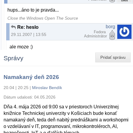
hups...áno to je pravda...
Close the Windows Open The Source
borg
Re: heslo
Fedora
29.11.2007 | 13:55
Administrátor
ale moze :)
Správy
Pridať správu
Namakaný deň 2026
20.04 | 20:25
|
Miroslav Bendík
Dátum udalosti:
04.05.2026
Dňa 4. mája 2026 od 9:00 sa v priestoroch Univerzitnej
knižnice Technickej univerzity v Košiciach bude konať
namakaný deň, teda deň nabitý prednáškami a workshopmi
o vzdelávaní v IT, programovaní, mikrokontroléroch, AI,
bezpečnosti, IoT a o ďalších témach.