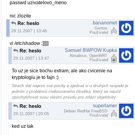
passwd uzivatelovo_meno
nic zlozite
bananomet
Re: heslo
Gentoo
29.11.2007 | 13:46
Používateľ
vi /etc/shadow ;]]]]]
Samuel BWPOW Kupka
Re: heslo
Almalinux, OpenWRT
29.11.2007 | 13:47
Používateľ
To uz je sice trochu extram, ale ako cvicenie na
kryptologiu je to fajn :)
Strach dát najevo své pocity a zjednat si u druhých respekt je
jedním z problémů civilizovaného člověka, který se naučil
zpochybňovat svou vlastní pravdu pro zdání objektivity
superlamer
Re: heslo
Debian RedHat FreeBSD
29.11.2007 | 20:05
Používateľ
ked uz tak