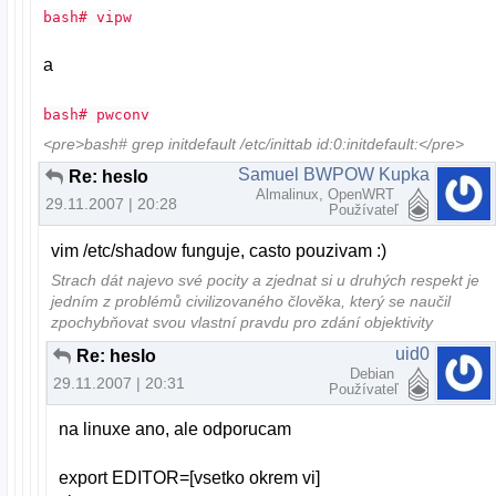
bash# vipw
a
bash# pwconv
<pre>bash# grep initdefault /etc/inittab id:0:initdefault:</pre>
Samuel BWPOW Kupka
Re: heslo
Almalinux, OpenWRT
29.11.2007 | 20:28
Používateľ
vim /etc/shadow funguje, casto pouzivam :)
Strach dát najevo své pocity a zjednat si u druhých respekt je
jedním z problémů civilizovaného člověka, který se naučil
zpochybňovat svou vlastní pravdu pro zdání objektivity
uid0
Re: heslo
Debian
29.11.2007 | 20:31
Používateľ
na linuxe ano, ale odporucam
export EDITOR=[vsetko okrem vi]