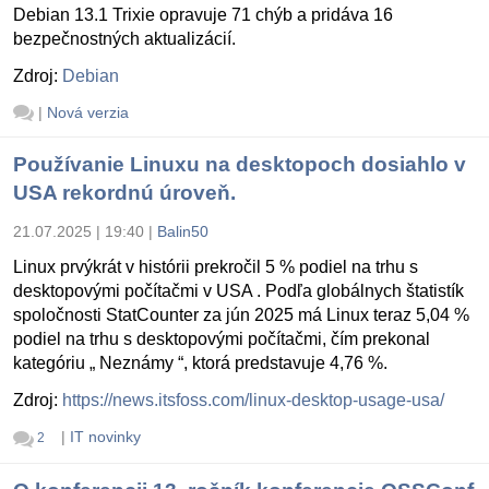
Debian 13.1 Trixie opravuje 71 chýb a pridáva 16
bezpečnostných aktualizácií.
Zdroj:
Debian
|
Nová verzia
Používanie Linuxu na desktopoch dosiahlo v
USA rekordnú úroveň.
21.07.2025 | 19:40
|
Balin50
Linux prvýkrát v histórii prekročil 5 % podiel na trhu s
desktopovými počítačmi v USA . Podľa globálnych štatistík
spoločnosti StatCounter za jún 2025 má Linux teraz 5,04 %
podiel na trhu s desktopovými počítačmi, čím prekonal
kategóriu „ Neznámy “, ktorá predstavuje 4,76 %.
Zdroj:
https://news.itsfoss.com/linux-desktop-usage-usa/
|
IT novinky
2