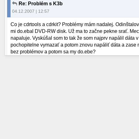
Re: Problém s K3b
04.12.2007 | 12:57
Co je cdrtools a cdrkit? Problémy mám nadalej. Odinštalov
mi do.ebal DVD-RW disk. Už ma to začne pekne srať. M
napaluje. Vyskúšal som to tak že som najprv napálil dáta v
pochopitelne vymazať a potom znovu napáliť dáta a zase m
bez problémov a potom sa my do.ebe?