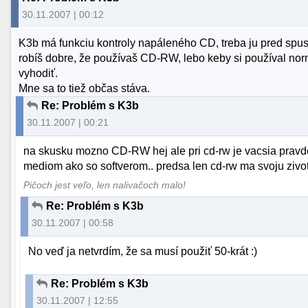
30.11.2007 | 00:12
K3b má funkciu kontroly napáleného CD, treba ju pred spus
robíš dobre, že používaš CD-RW, lebo keby si používal nor
vyhodiť.
Mne sa to tiež občas stáva.
Re: Problém s K3b
30.11.2007 | 00:21
na skusku mozno CD-RW hej ale pri cd-rw je vacsia prav
mediom ako so softverom.. predsa len cd-rw ma svoju zivot
Pičoch jest veľo, len nalivačoch malo!
Re: Problém s K3b
30.11.2007 | 00:58
No veď ja netvrdím, že sa musí použiť 50-krát :)
Re: Problém s K3b
30.11.2007 | 12:55