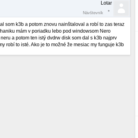
Lotar
Návštevník
al som k3b a potom znovu nainštaloval a robí to zas teraz
echaniku mám v poriadku lebo pod windowsom Nero
 neru a potom ten istý dvdrw disk som dal s k3b najprv
y robí to isté. Ako je to možné že mesiac my funguje k3b