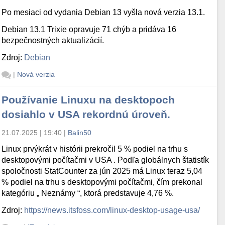
Po mesiaci od vydania Debian 13 vyšla nová verzia 13.1.
Debian 13.1 Trixie opravuje 71 chýb a pridáva 16
bezpečnostných aktualizácií.
Zdroj:
Debian
|
Nová verzia
Používanie Linuxu na desktopoch
dosiahlo v USA rekordnú úroveň.
21.07.2025 | 19:40
|
Balin50
Linux prvýkrát v histórii prekročil 5 % podiel na trhu s
desktopovými počítačmi v USA . Podľa globálnych štatistík
spoločnosti StatCounter za jún 2025 má Linux teraz 5,04
% podiel na trhu s desktopovými počítačmi, čím prekonal
kategóriu „ Neznámy “, ktorá predstavuje 4,76 %.
Zdroj:
https://news.itsfoss.com/linux-desktop-usage-usa/