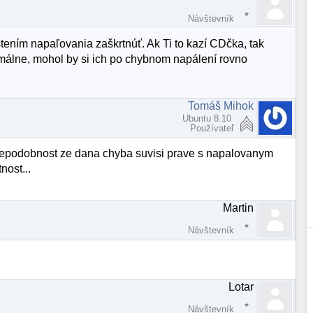
Návštevník
tením napaľovania zaškrtnúť. Ak Ti to kazí CDčka, tak
málne, mohol by si ich po chybnom napálení rovno
Tomáš Mihok
Ubuntu 8.10
Používateľ
depodobnost ze dana chyba suvisi prave s napalovanym
nost...
Martin
Návštevník
Lotar
Návštevník