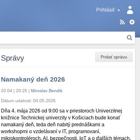
Prihlásiť
Správy
Pridať správu
Namakaný deň 2026
20.04 | 20:25
|
Miroslav Bendík
Dátum udalosti:
04.05.2026
Dňa 4. mája 2026 od 9:00 sa v priestoroch Univerzitnej
knižnice Technickej univerzity v Košiciach bude konať
namakaný deň, teda deň nabitý prednáškami a
workshopmi o vzdelávaní v IT, programovaní,
mikrokontroléroch, AI, bezpečnosti, IoT a o ďalších témach.