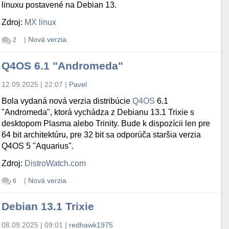
linuxu postavené na Debian 13.
Zdroj:
MX linux
|
Nová verzia
2
Q4OS 6.1 "Andromeda"
12.09.2025 | 22:07
|
Pavel
Bola vydaná nová verzia distribúcie
Q4OS
6.1
"Andromeda", ktorá vychádza z Debianu 13.1 Trixie s
desktopom Plasma alebo Trinity. Bude k dispozícii len pre
64 bit architektúru, pre 32 bit sa odporúča staršia verzia
Q4OS 5 "Aquarius".
Zdroj:
DistroWatch.com
|
Nová verzia
6
Debian 13.1 Trixie
08.09.2025 | 09:01
|
redhawk1975