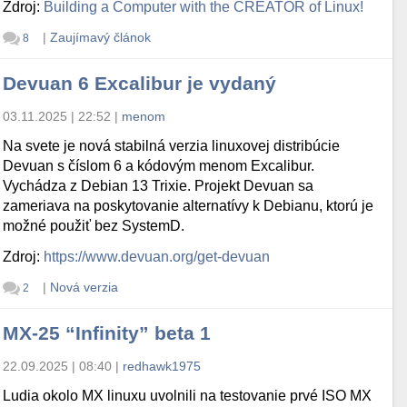
Zdroj:
Building a Computer with the CREATOR of Linux!
|
Zaujímavý článok
8
Devuan 6 Excalibur je vydaný
03.11.2025 | 22:52
|
menom
Na svete je nová stabilná verzia linuxovej distribúcie
Devuan s číslom 6 a kódovým menom Excalibur.
Vychádza z Debian 13 Trixie. Projekt Devuan sa
zameriava na poskytovanie alternatívy k Debianu, ktorú je
možné použiť bez SystemD.
Zdroj:
https://www.devuan.org/get-devuan
|
Nová verzia
2
MX-25 “Infinity” beta 1
22.09.2025 | 08:40
|
redhawk1975
Ludia okolo MX linuxu uvolnili na testovanie prvé ISO MX