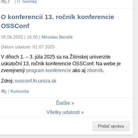
|
IT novinky
2
O konferencii 13. ročník konferencie
OSSConf
26.06.2025 | 16:50
|
Miroslav Bendík
Dátum udalosti:
01.07.2025
V dňoch 1. – 3. júla 2025 sa na Žilinskej univerzite
uskutoční 13. ročník konferencie OSSConf. Na webe je
zverejnený
program konferencie
ako aj
zborník
.
Zdroj:
ossconf.fri.uniza.sk
|
Komunita
Ďalšie
Všetky udalosti
Pridať správu