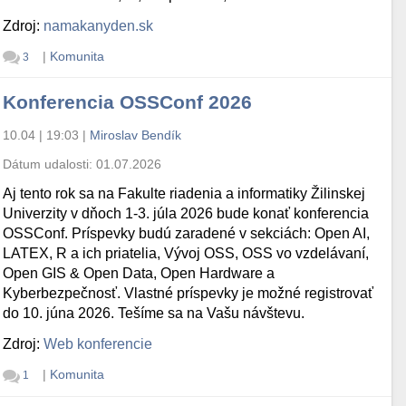
Zdroj:
namakanyden.sk
|
Komunita
3
Konferencia OSSConf 2026
10.04 | 19:03
|
Miroslav Bendík
Dátum udalosti:
01.07.2026
Aj tento rok sa na Fakulte riadenia a informatiky Žilinskej
Univerzity v dňoch 1-3. júla 2026 bude konať konferencia
OSSConf. Príspevky budú zaradené v sekciách: Open AI,
LATEX, R a ich priatelia, Vývoj OSS, OSS vo vzdelávaní,
Open GIS & Open Data, Open Hardware a
Kyberbezpečnosť. Vlastné príspevky je možné registrovať
do 10. júna 2026. Tešíme sa na Vašu návštevu.
Zdroj:
Web konferencie
|
Komunita
1