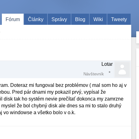
Fórum
Články
Správy
Blog
Wiki
Tweety
b
Lotar
Návštevník
am. Doteraz mi fungoval bez problémov ( mal som ho aj v
sebou. Pred pár dnami my pokazil prvý, vypísal že
l disk tak ho systém nevie prečítať dokonca my zamrzne
yslel že bol chybný disk ale dnes sa mi to stalo druhý
 vo windowse a všetko bolo v o.k.