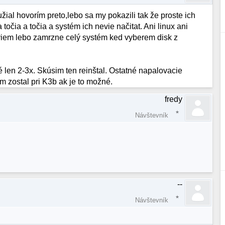
al hovorím preto,lebo sa my pokazili tak že proste ich
očia a točia a systém ich nevie načitat. Ani linux ani
iem lebo zamrzne celý systém ked vyberem disk z
 len 2-3x. Skúsim ten reinštal. Ostatné napalovacie
m zostal pri K3b ak je to možné.
fredy
Návštevník
--
Návštevník