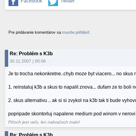
Facebook
Twitter
Pre pridávanie komentárov sa
musíte prihlásiť
.
Re: Problém s K3b
30.11.2007 | 00:06
Je to trocha nekonkretne..chyb moze byt viacero... no skus
1. reinstaluj k3b a skus to napalit znova... dufam ze to b
2. skus alternativu .. ak si si zvykol na k3b tak ti bude vyho
popripade skontorluj napalene medium pod winom v nerovi c
Pičoch jest veľo, len nalivačoch malo!
Re: Problém s K3b