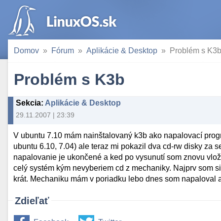
Domov
Fórum
Aplikácie & Desktop
Problém s K3
Problém s K3b
Sekcia
:
Aplikácie & Desktop
29.11.2007 | 23:39
V ubuntu 7.10 mám nainštalovaný k3b ako napalovací progr
ubuntu 6.10, 7.04) ale teraz mi pokazil dva cd-rw disky za 
napalovanie je ukončené a ked po vysunutí som znovu vloži
celý systém kým nevyberiem cd z mechaniky. Najprv som si m
krát. Mechaniku mám v poriadku lebo dnes som napaloval aj
Zdieľať