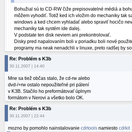
Bohužial sú to CD-RW čiže prepisovatelné médiá a bohuži
môžem vyhodiť. Totiž ked ich vložim do mechaniky tak sa t
windows a ked chcem vyhladať alebo spraviť hocičo nev
mechaniky tak systém ide dalej.
V podstate ten disk neviem ani prekontrolovať.
Disky pred napalovaním boli v poriadku boli nové použité
programy ma neak nenadchli v linuxe, preto radšej by so
Re: Problém s K3b
30.11.2007 | 14:40
Mne sa tiež občas stalo, že cd-rw alebo
dvd-/+rw ostalo nepoužiteľné pri pálení
v K3B. Stačilo ho preformátovať úplnym
formátom v Nerovi a všetko bolo OK.
Re: Problém s K3b
30.11.2007 | 22:44
mozno by pomohlo nainstalovanie
cdrtools
namiesto
cdrkit