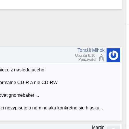
Tomáš Mihok
Ubuntu 8.10
Používateľ
 nieco z nasledujuceho:
oli normalne CD-R a nie CD-RW
vovat gnomebaker ...
i nevypisuje o nom nejaku konkretnejsiu hlasku...
Martin