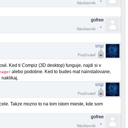
Návštevník
gofree
Návštevník
srigi
Používateľ
sé. Ked ti Compiz (3D desktop) funguje, najdi si v
alebo podobne. Ked to budes mat nainstalovane,
nager
 naklikaj.
srigi
Používateľ
o cele. Takze mozno to na tom istom mieste, kde som
gofree
Návštevník