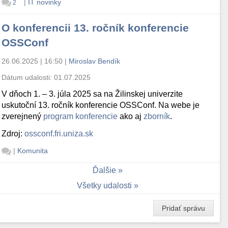
|
IT novinky
2
O konferencii 13. ročník konferencie
OSSConf
26.06.2025 | 16:50
|
Miroslav Bendík
Dátum udalosti:
01.07.2025
V dňoch 1. – 3. júla 2025 sa na Žilinskej univerzite
uskutoční 13. ročník konferencie OSSConf. Na webe je
zverejnený
program konferencie
ako aj
zborník
.
Zdroj:
ossconf.fri.uniza.sk
|
Komunita
Ďalšie
Všetky udalosti
Pridať správu