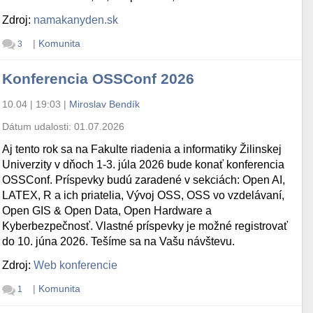
Zdroj:
namakanyden.sk
|
Komunita
3
Konferencia OSSConf 2026
10.04 | 19:03
|
Miroslav Bendík
Dátum udalosti:
01.07.2026
Aj tento rok sa na Fakulte riadenia a informatiky Žilinskej
Univerzity v dňoch 1-3. júla 2026 bude konať konferencia
OSSConf. Príspevky budú zaradené v sekciách: Open AI,
LATEX, R a ich priatelia, Vývoj OSS, OSS vo vzdelávaní,
Open GIS & Open Data, Open Hardware a
Kyberbezpečnosť. Vlastné príspevky je možné registrovať
do 10. júna 2026. Tešíme sa na Vašu návštevu.
Zdroj:
Web konferencie
|
Komunita
1