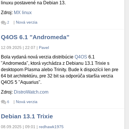
linuxu postavené na Debian 13.
Zdroj:
MX linux
|
Nová verzia
2
Q4OS 6.1 "Andromeda"
12.09.2025 | 22:07
|
Pavel
Bola vydaná nová verzia distribúcie
Q4OS
6.1
"Andromeda", ktorá vychádza z Debianu 13.1 Trixie s
desktopom Plasma alebo Trinity. Bude k dispozícii len pre
64 bit architektúru, pre 32 bit sa odporúča staršia verzia
Q4OS 5 "Aquarius".
Zdroj:
DistroWatch.com
|
Nová verzia
6
Debian 13.1 Trixie
08.09.2025 | 09:01
|
redhawk1975