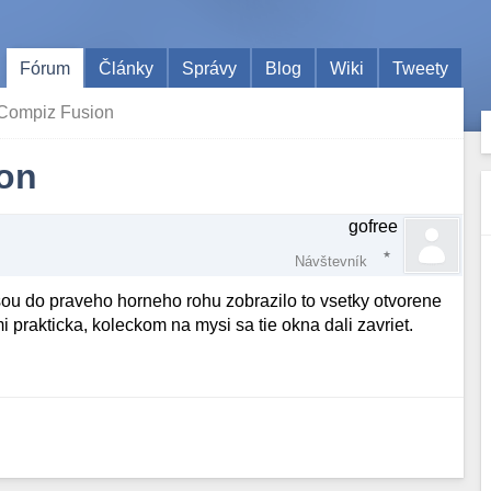
Fórum
Články
Správy
Blog
Wiki
Tweety
) Compiz Fusion
ion
gofree
Návštevník
ou do praveho horneho rohu zobrazilo to vsetky otvorene
i prakticka, koleckom na mysi sa tie okna dali zavriet.