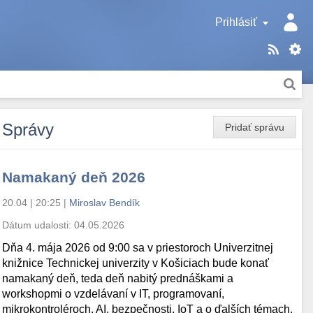
Prihlásiť
Správy
Pridať správu
Namakaný deň 2026
20.04 | 20:25
|
Miroslav Bendík
Dátum udalosti:
04.05.2026
Dňa 4. mája 2026 od 9:00 sa v priestoroch Univerzitnej
knižnice Technickej univerzity v Košiciach bude konať
namakaný deň, teda deň nabitý prednáškami a
workshopmi o vzdelávaní v IT, programovaní,
mikrokontroléroch, AI, bezpečnosti, IoT a o ďalších témach.