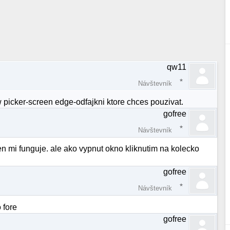
qw11
Návštevník
picker-screen edge-odfajkni ktore chces pouzivat.
gofree
Návštevník
en mi funguje. ale ako vypnut okno kliknutim na kolecko
gofree
Návštevník
 fore
gofree