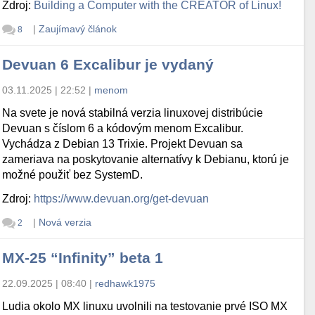
Zdroj:
Building a Computer with the CREATOR of Linux!
|
Zaujímavý článok
8
Devuan 6 Excalibur je vydaný
03.11.2025 | 22:52
|
menom
Na svete je nová stabilná verzia linuxovej distribúcie
Devuan s číslom 6 a kódovým menom Excalibur.
Vychádza z Debian 13 Trixie. Projekt Devuan sa
zameriava na poskytovanie alternatívy k Debianu, ktorú je
možné použiť bez SystemD.
Zdroj:
https://www.devuan.org/get-devuan
|
Nová verzia
2
MX-25 “Infinity” beta 1
22.09.2025 | 08:40
|
redhawk1975
Ludia okolo MX linuxu uvolnili na testovanie prvé ISO MX