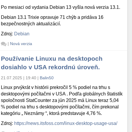
Po mesiaci od vydania Debian 13 vyšla nová verzia 13.1.
Debian 13.1 Trixie opravuje 71 chýb a pridáva 16
bezpečnostných aktualizácií.
Zdroj:
Debian
|
Nová verzia
Používanie Linuxu na desktopoch
dosiahlo v USA rekordnú úroveň.
21.07.2025 | 19:40
|
Balin50
Linux prvýkrát v histórii prekročil 5 % podiel na trhu s
desktopovými počítačmi v USA . Podľa globálnych štatistík
spoločnosti StatCounter za jún 2025 má Linux teraz 5,04
% podiel na trhu s desktopovými počítačmi, čím prekonal
kategóriu „ Neznámy “, ktorá predstavuje 4,76 %.
Zdroj:
https://news.itsfoss.com/linux-desktop-usage-usa/