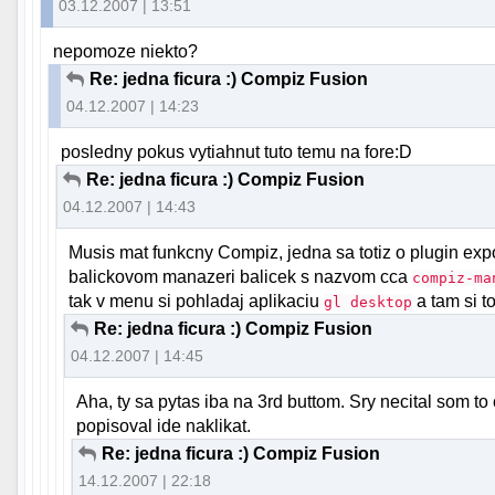
03.12.2007 | 13:51
nepomoze niekto?
Re: jedna ficura :) Compiz Fusion
04.12.2007 | 14:23
posledny pokus vytiahnut tuto temu na fore:D
Re: jedna ficura :) Compiz Fusion
04.12.2007 | 14:43
Musis mat funkcny Compiz, jedna sa totiz o plugin expo
balickovom manazeri balicek s nazvom cca
compiz-ma
tak v menu si pohladaj aplikaciu
a tam si to
gl desktop
Re: jedna ficura :) Compiz Fusion
04.12.2007 | 14:45
Aha, ty sa pytas iba na 3rd buttom. Sry necital som t
popisoval ide naklikat.
Re: jedna ficura :) Compiz Fusion
14.12.2007 | 22:18