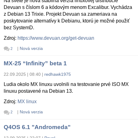
Na svete je nová stabilná verzia linuxovej distribúcie
Devuan s číslom 6 a kódovým menom Excalibur. Vychádza
z Debian 13 Trixie. Projekt Devuan sa zameriava na
poskytovanie alternatívy k Debianu, ktorú je možné použiť
bez SystemD.
Zdroj:
https://www.devuan.org/get-devuan
|
Nová verzia
2
MX-25 “Infinity” beta 1
22.09.2025 | 08:40
|
redhawk1975
Ludia okolo MX linuxu uvolnili na testovanie prvé ISO MX
linuxu postavené na Debian 13.
Zdroj:
MX linux
|
Nová verzia
2
Q4OS 6.1 "Andromeda"
12.09.2025 | 22:07
|
Pavel