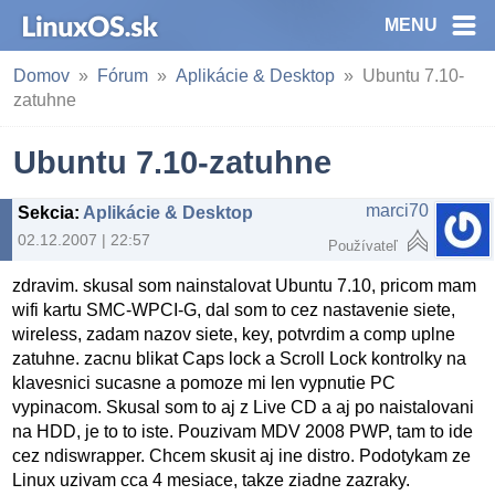
MENU
Domov
Fórum
Aplikácie & Desktop
Ubuntu 7.10-
zatuhne
Ubuntu 7.10-zatuhne
marci70
Sekcia
:
Aplikácie & Desktop
02.12.2007 | 22:57
Používateľ
zdravim. skusal som nainstalovat Ubuntu 7.10, pricom mam
wifi kartu SMC-WPCI-G, dal som to cez nastavenie siete,
wireless, zadam nazov siete, key, potvrdim a comp uplne
zatuhne. zacnu blikat Caps lock a Scroll Lock kontrolky na
klavesnici sucasne a pomoze mi len vypnutie PC
vypinacom. Skusal som to aj z Live CD a aj po naistalovani
na HDD, je to to iste. Pouzivam MDV 2008 PWP, tam to ide
cez ndiswrapper. Chcem skusit aj ine distro. Podotykam ze
Linux uzivam cca 4 mesiace, takze ziadne zazraky.