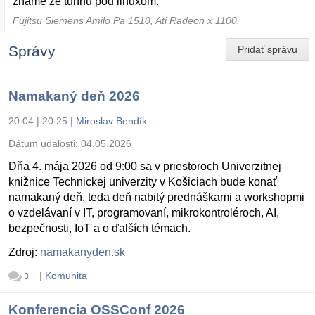
zname ze tuhnu pod linuxom.
Fujitsu Siemens Amilo Pa 1510, Ati Radeon x 1100.
Správy
Pridať správu
Namakaný deň 2026
20.04 | 20:25
|
Miroslav Bendík
Dátum udalosti:
04.05.2026
Dňa 4. mája 2026 od 9:00 sa v priestoroch Univerzitnej
knižnice Technickej univerzity v Košiciach bude konať
namakaný deň, teda deň nabitý prednáškami a workshopmi
o vzdelávaní v IT, programovaní, mikrokontroléroch, AI,
bezpečnosti, IoT a o ďalších témach.
Zdroj:
namakanyden.sk
|
Komunita
3
Konferencia OSSConf 2026