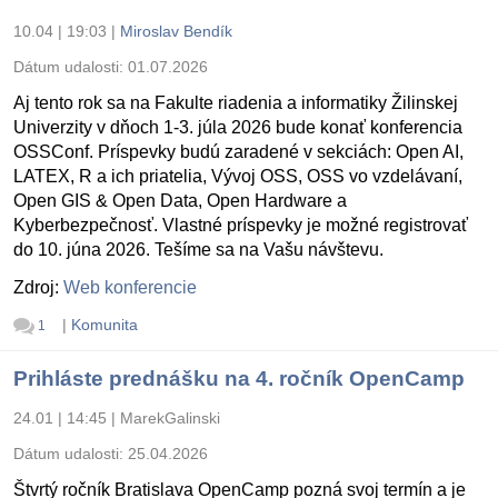
10.04 | 19:03
|
Miroslav Bendík
Dátum udalosti:
01.07.2026
Aj tento rok sa na Fakulte riadenia a informatiky Žilinskej
Univerzity v dňoch 1-3. júla 2026 bude konať konferencia
OSSConf. Príspevky budú zaradené v sekciách: Open AI,
LATEX, R a ich priatelia, Vývoj OSS, OSS vo vzdelávaní,
Open GIS & Open Data, Open Hardware a
Kyberbezpečnosť. Vlastné príspevky je možné registrovať
do 10. júna 2026. Tešíme sa na Vašu návštevu.
Zdroj:
Web konferencie
|
Komunita
1
Prihláste prednášku na 4. ročník OpenCamp
24.01 | 14:45
|
MarekGalinski
Dátum udalosti:
25.04.2026
Štvrtý ročník Bratislava OpenCamp pozná svoj termín a je