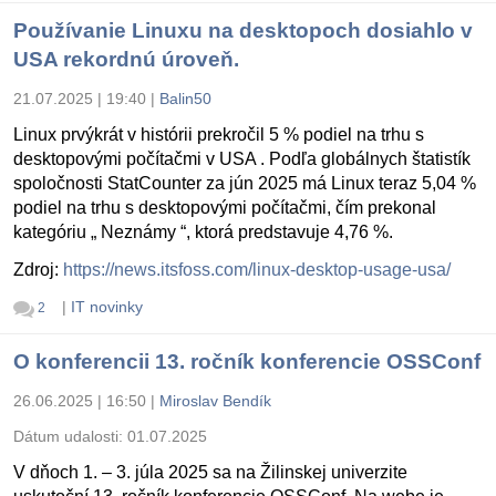
Používanie Linuxu na desktopoch dosiahlo v
USA rekordnú úroveň.
21.07.2025 | 19:40
|
Balin50
Linux prvýkrát v histórii prekročil 5 % podiel na trhu s
desktopovými počítačmi v USA . Podľa globálnych štatistík
spoločnosti StatCounter za jún 2025 má Linux teraz 5,04 %
podiel na trhu s desktopovými počítačmi, čím prekonal
kategóriu „ Neznámy “, ktorá predstavuje 4,76 %.
Zdroj:
https://news.itsfoss.com/linux-desktop-usage-usa/
|
IT novinky
2
O konferencii 13. ročník konferencie OSSConf
26.06.2025 | 16:50
|
Miroslav Bendík
Dátum udalosti:
01.07.2025
V dňoch 1. – 3. júla 2025 sa na Žilinskej univerzite