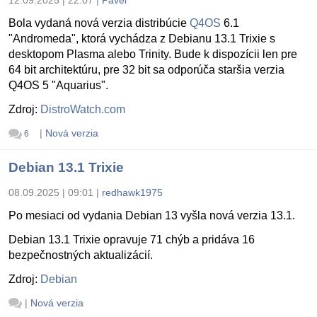
Bola vydaná nová verzia distribúcie
Q4OS
6.1
"Andromeda", ktorá vychádza z Debianu 13.1 Trixie s
desktopom Plasma alebo Trinity. Bude k dispozícii len pre
64 bit architektúru, pre 32 bit sa odporúča staršia verzia
Q4OS 5 "Aquarius".
Zdroj:
DistroWatch.com
|
Nová verzia
6
Debian 13.1 Trixie
08.09.2025 | 09:01
|
redhawk1975
Po mesiaci od vydania Debian 13 vyšla nová verzia 13.1.
Debian 13.1 Trixie opravuje 71 chýb a pridáva 16
bezpečnostných aktualizácií.
Zdroj:
Debian
|
Nová verzia