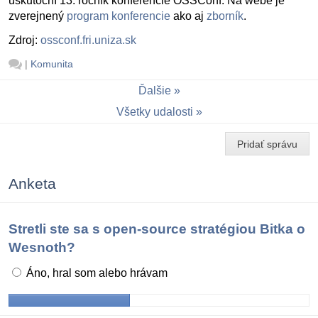
uskutoční 13. ročník konferencie OSSConf. Na webe je
zverejnený
program konferencie
ako aj
zborník
.
Zdroj:
ossconf.fri.uniza.sk
|
Komunita
Ďalšie
Všetky udalosti
Pridať správu
Anketa
Stretli ste sa s open-source stratégiou Bitka o
Wesnoth?
Áno, hral som alebo hrávam