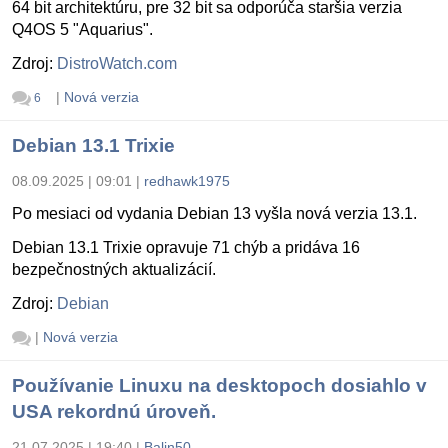
64 bit architektúru, pre 32 bit sa odporúča staršia verzia
Q4OS 5 "Aquarius".
Zdroj:
DistroWatch.com
|
Nová verzia
6
Debian 13.1 Trixie
08.09.2025 | 09:01
|
redhawk1975
Po mesiaci od vydania Debian 13 vyšla nová verzia 13.1.
Debian 13.1 Trixie opravuje 71 chýb a pridáva 16
bezpečnostných aktualizácií.
Zdroj:
Debian
|
Nová verzia
Používanie Linuxu na desktopoch dosiahlo v
USA rekordnú úroveň.
21.07.2025 | 19:40
|
Balin50