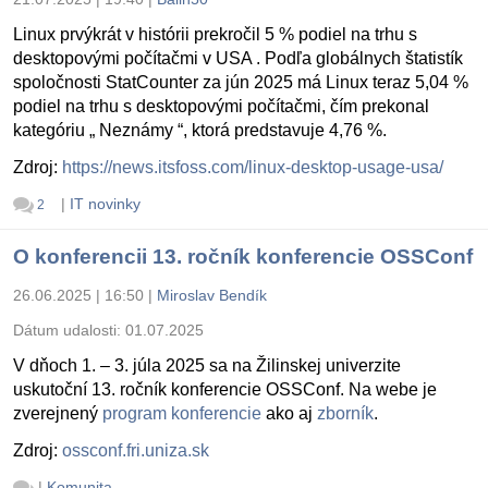
Linux prvýkrát v histórii prekročil 5 % podiel na trhu s
desktopovými počítačmi v USA . Podľa globálnych štatistík
spoločnosti StatCounter za jún 2025 má Linux teraz 5,04 %
podiel na trhu s desktopovými počítačmi, čím prekonal
kategóriu „ Neznámy “, ktorá predstavuje 4,76 %.
Zdroj:
https://news.itsfoss.com/linux-desktop-usage-usa/
|
IT novinky
2
O konferencii 13. ročník konferencie OSSConf
26.06.2025 | 16:50
|
Miroslav Bendík
Dátum udalosti:
01.07.2025
V dňoch 1. – 3. júla 2025 sa na Žilinskej univerzite
uskutoční 13. ročník konferencie OSSConf. Na webe je
zverejnený
program konferencie
ako aj
zborník
.
Zdroj:
ossconf.fri.uniza.sk
|
Komunita