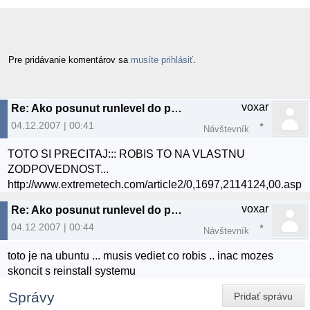
Pre pridávanie komentárov sa
musíte prihlásiť
.
voxar
Re: Ako posunut runlevel do pozadia
04.12.2007 | 00:41
Návštevník
TOTO SI PRECITAJ::: ROBIS TO NA VLASTNU
ZODPOVEDNOST...
http://www.extremetech.com/article2/0,1697,2114124,00.asp
voxar
Re: Ako posunut runlevel do pozadia
04.12.2007 | 00:44
Návštevník
toto je na ubuntu ... musis vediet co robis .. inac mozes
skoncit s reinstall systemu
Správy
Pridať správu