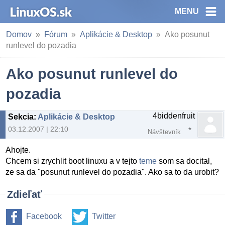
MENU
Domov
Fórum
Aplikácie & Desktop
Ako posunut
runlevel do pozadia
Ako posunut runlevel do
pozadia
4biddenfruit
Sekcia
:
Aplikácie & Desktop
03.12.2007 | 22:10
Návštevník
Ahojte.
Chcem si zrychlit boot linuxu a v tejto
teme
som sa docital,
ze sa da "posunut runlevel do pozadia". Ako sa to da urobit?
Zdieľať
Facebook
Twitter