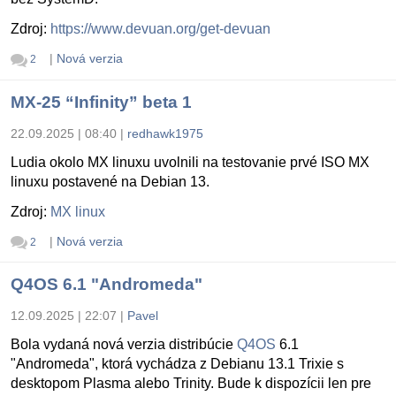
Zdroj:
https://www.devuan.org/get-devuan
|
Nová verzia
2
MX-25 “Infinity” beta 1
22.09.2025 | 08:40
|
redhawk1975
Ludia okolo MX linuxu uvolnili na testovanie prvé ISO MX
linuxu postavené na Debian 13.
Zdroj:
MX linux
|
Nová verzia
2
Q4OS 6.1 "Andromeda"
12.09.2025 | 22:07
|
Pavel
Bola vydaná nová verzia distribúcie
Q4OS
6.1
"Andromeda", ktorá vychádza z Debianu 13.1 Trixie s
desktopom Plasma alebo Trinity. Bude k dispozícii len pre