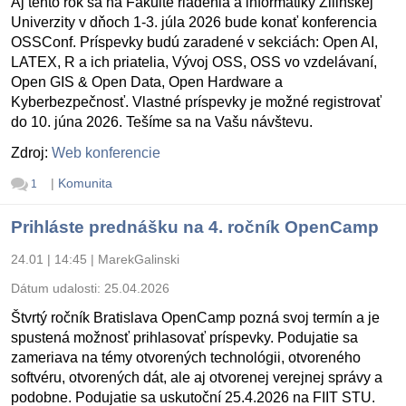
Aj tento rok sa na Fakulte riadenia a informatiky Žilinskej
Univerzity v dňoch 1-3. júla 2026 bude konať konferencia
OSSConf. Príspevky budú zaradené v sekciách: Open AI,
LATEX, R a ich priatelia, Vývoj OSS, OSS vo vzdelávaní,
Open GIS & Open Data, Open Hardware a
Kyberbezpečnosť. Vlastné príspevky je možné registrovať
do 10. júna 2026. Tešíme sa na Vašu návštevu.
Zdroj:
Web konferencie
|
Komunita
1
Prihláste prednášku na 4. ročník OpenCamp
24.01 | 14:45
|
MarekGalinski
Dátum udalosti:
25.04.2026
Štvrtý ročník Bratislava OpenCamp pozná svoj termín a je
spustená možnosť prihlasovať príspevky. Podujatie sa
zameriava na témy otvorených technológii, otvoreného
softvéru, otvorených dát, ale aj otvorenej verejnej správy a
podobne. Podujatie sa uskutoční 25.4.2026 na FIIT STU.