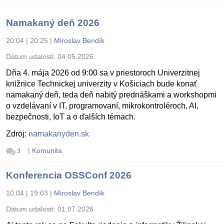
Namakaný deň 2026
20.04 | 20:25
|
Miroslav Bendík
Dátum udalosti:
04.05.2026
Dňa 4. mája 2026 od 9:00 sa v priestoroch Univerzitnej
knižnice Technickej univerzity v Košiciach bude konať
namakaný deň, teda deň nabitý prednáškami a workshopmi
o vzdelávaní v IT, programovaní, mikrokontroléroch, AI,
bezpečnosti, IoT a o ďalších témach.
Zdroj:
namakanyden.sk
|
Komunita
3
Konferencia OSSConf 2026
10.04 | 19:03
|
Miroslav Bendík
Dátum udalosti:
01.07.2026