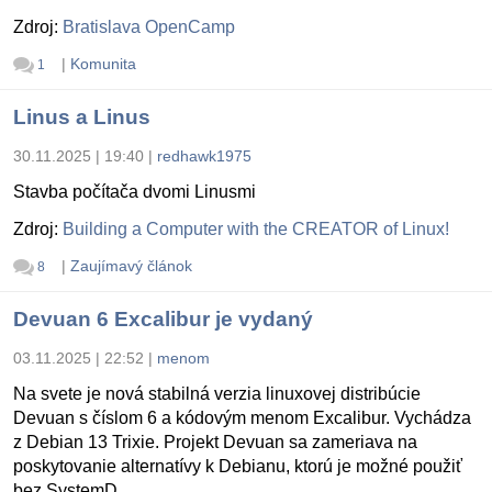
Zdroj:
Bratislava OpenCamp
|
Komunita
1
Linus a Linus
30.11.2025 | 19:40
|
redhawk1975
Stavba počítača dvomi Linusmi
Zdroj:
Building a Computer with the CREATOR of Linux!
|
Zaujímavý článok
8
Devuan 6 Excalibur je vydaný
03.11.2025 | 22:52
|
menom
Na svete je nová stabilná verzia linuxovej distribúcie
Devuan s číslom 6 a kódovým menom Excalibur. Vychádza
z Debian 13 Trixie. Projekt Devuan sa zameriava na
poskytovanie alternatívy k Debianu, ktorú je možné použiť
bez SystemD.