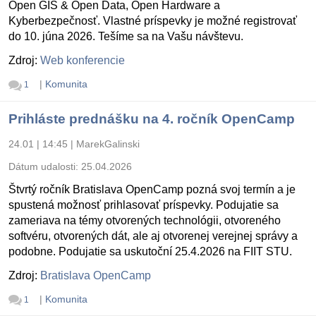
Open GIS & Open Data, Open Hardware a
Kyberbezpečnosť. Vlastné príspevky je možné registrovať
do 10. júna 2026. Tešíme sa na Vašu návštevu.
Zdroj:
Web konferencie
|
Komunita
1
Prihláste prednášku na 4. ročník OpenCamp
24.01 | 14:45
|
MarekGalinski
Dátum udalosti:
25.04.2026
Štvrtý ročník Bratislava OpenCamp pozná svoj termín a je
spustená možnosť prihlasovať príspevky. Podujatie sa
zameriava na témy otvorených technológii, otvoreného
softvéru, otvorených dát, ale aj otvorenej verejnej správy a
podobne. Podujatie sa uskutoční 25.4.2026 na FIIT STU.
Zdroj:
Bratislava OpenCamp
|
Komunita
1