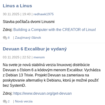
Linus a Linus
30.11.2025 | 19:40
|
redhawk1975
Stavba počítača dvomi Linusmi
Zdroj:
Building a Computer with the CREATOR of Linux!
|
Zaujímavý článok
8
Devuan 6 Excalibur je vydaný
03.11.2025 | 22:52
|
menom
Na svete je nová stabilná verzia linuxovej distribúcie
Devuan s číslom 6 a kódovým menom Excalibur. Vychádza
z Debian 13 Trixie. Projekt Devuan sa zameriava na
poskytovanie alternatívy k Debianu, ktorú je možné použiť
bez SystemD.
Zdroj:
https://www.devuan.org/get-devuan
|
Nová verzia
2