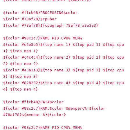
${color #ffcb48}PROCESSING$color
${color #78af78}$cpubar
${color #78af78}${cpugraph 78af78 a3a3a3}
${color #98c2c7}NAME PID CPU% MEM%
${color #e5e5e5}${top name 1} ${top pid 1} ${top cpu
1} ${top mem 1}
${color #c4c4c4}${top name 2} ${top pid 2} ${top cpu
2} ${top mem 2}
${color #a3a3a3}${top name 3} ${top pid 3} ${top cpu
3} ${top mem 3}
${color #828282}${top name 4} ${top pid 4} ${top cpu
4} ${top mem 4}
${color #ffcb48}DATA$color
${color #98c2c7}RAM:$color $memperc% ${color
#78af78}${membar 6}${color}
${color #98c2c7}NAME PID CPU% MEM%