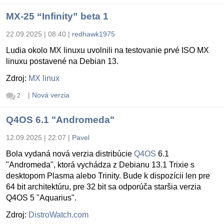
MX-25 “Infinity” beta 1
22.09.2025 | 08:40
|
redhawk1975
Ludia okolo MX linuxu uvolnili na testovanie prvé ISO MX
linuxu postavené na Debian 13.
Zdroj:
MX linux
|
Nová verzia
2
Q4OS 6.1 "Andromeda"
12.09.2025 | 22:07
|
Pavel
Bola vydaná nová verzia distribúcie
Q4OS
6.1
"Andromeda", ktorá vychádza z Debianu 13.1 Trixie s
desktopom Plasma alebo Trinity. Bude k dispozícii len pre
64 bit architektúru, pre 32 bit sa odporúča staršia verzia
Q4OS 5 "Aquarius".
Zdroj:
DistroWatch.com