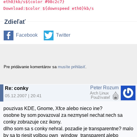
eth0}kb/s${color #98c2c7}
Download:$color ${downspeed eth0}kb/s
Zdieľať
Facebook
Twitter
Pre pridávanie komentárov sa
musíte prihlásiť
.
Peter Rozum
Re: conky
Arch Linux
05.12.2007 | 20:41
Používateľ
pouzivas KDE, Gnome, Xfce alebo nieco ine?
osobne by som povazoval za nezmysel nechat nech sa
conky zobrazuje cez ikony.
dlho som sa s conky nehral. pozadie je transparentne? malo
by sa to riesit volbou own_window_transparent alebo