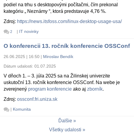
podiel na trhu s desktopovými počítačmi, čím prekonal
kategóriu „ Neznámy “, ktorá predstavuje 4,76 %.
Zdroj:
https://news.itsfoss.com/linux-desktop-usage-usa/
|
IT novinky
2
O konferencii 13. ročník konferencie OSSConf
26.06.2025 | 16:50
|
Miroslav Bendík
Dátum udalosti:
01.07.2025
V dňoch 1. – 3. júla 2025 sa na Žilinskej univerzite
uskutoční 13. ročník konferencie OSSConf. Na webe je
zverejnený
program konferencie
ako aj
zborník
.
Zdroj:
ossconf.fri.uniza.sk
|
Komunita
Ďalšie
Všetky udalosti