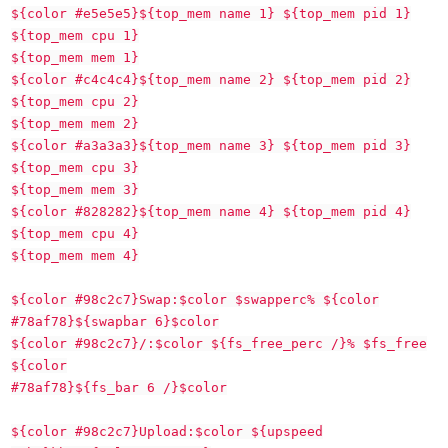
${color #e5e5e5}${top_mem name 1} ${top_mem pid 1}
${top_mem cpu 1}
${top_mem mem 1}
${color #c4c4c4}${top_mem name 2} ${top_mem pid 2}
${top_mem cpu 2}
${top_mem mem 2}
${color #a3a3a3}${top_mem name 3} ${top_mem pid 3}
${top_mem cpu 3}
${top_mem mem 3}
${color #828282}${top_mem name 4} ${top_mem pid 4}
${top_mem cpu 4}
${top_mem mem 4}
${color #98c2c7}Swap:$color $swapperc% ${color
#78af78}${swapbar 6}$color
${color #98c2c7}/:$color ${fs_free_perc /}% $fs_free
${color
#78af78}${fs_bar 6 /}$color
${color #98c2c7}Upload:$color ${upspeed