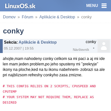
MENU
Domov
Fórum
Aplikácie & Desktop
conky
conky
conky
Sekcia
:
Aplikácie & Desktop
05.12.2007 | 19:55
Návštevník
ahojte,mam nahodeny conky celkom sa mi paci a aj mi ide
len mam jeden problem,po jeho spusteny mi "prekryje"
ikony na ploche,ked na tu ikonu nabehnem- zobrazi sa ale
pri najblizsom refreshy conkyho zasa zmizne.
# THIS CONFIG RELIES ON 2 SCRIPTS, CPUSPEED AND
CPUTEMP
# YOUR SYSTEM MAY NOT REQUIRE THEM, REPLACE AS
DESIRED