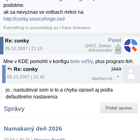
podobne.
ak sa nevyznas vo volbach mrkni na
http://conky.sourceforge.net/
Everything is proceeding as I have foreseen.
Pavel
Re: conky
Q4OS, Debian
05.12.2007 | 21:15
Administrátor
Mne v KDE pomohli v konfigu
tieto voľby
, plus program
feh
.
jaaa
Re: conky
05.12.2007 | 21:42
Návštevník
jo , nastudoval som si to a chybu opravil aj podla
defaultneho nastavenia
Správy
Pridať správu
Namakaný deň 2026
20.04 | 20:25
|
Miroslav Bendík