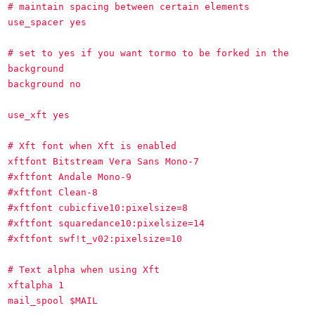
# maintain spacing between certain elements
use_spacer yes
# set to yes if you want tormo to be forked in the
background
background no
use_xft yes
# Xft font when Xft is enabled
xftfont Bitstream Vera Sans Mono-7
#xftfont Andale Mono-9
#xftfont Clean-8
#xftfont cubicfive10:pixelsize=8
#xftfont squaredance10:pixelsize=14
#xftfont swf!t_v02:pixelsize=10
# Text alpha when using Xft
xftalpha 1
mail_spool $MAIL