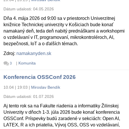
Dátum udalosti:
04.05.2026
Dňa 4. mája 2026 od 9:00 sa v priestoroch Univerzitnej
knižnice Technickej univerzity v Košiciach bude konať
namakaný deň, teda deň nabitý prednáškami a workshopmi
o vzdelávaní v IT, programovaní, mikrokontroléroch, AI,
bezpečnosti, IoT a o ďalších témach.
Zdroj:
namakanyden.sk
|
Komunita
3
Konferencia OSSConf 2026
10.04 | 19:03
|
Miroslav Bendík
Dátum udalosti:
01.07.2026
Aj tento rok sa na Fakulte riadenia a informatiky Žilinskej
Univerzity v dňoch 1-3. júla 2026 bude konať konferencia
OSSConf. Príspevky budú zaradené v sekciách: Open AI,
LATEX, R a ich priatelia, Vývoj OSS, OSS vo vzdelávaní,