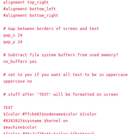
alignment top_right
#alignment bottom_left
#alignment bottom_right
# Gap between borders of screen and text
gap_x 24
gap_y 24
# Subtract file system buffers from used memory?
no_buffers yes
# set to yes if you want all text to be in uppercase
uppercase no
# stuff after 'TEXT' will be formatted on screen
TEXT
${color #ffcb48}$nodename$color ${color
#828282}$sysname $kernel on
$machine$color
${color #98c2c7}Batt:$color ${battery}