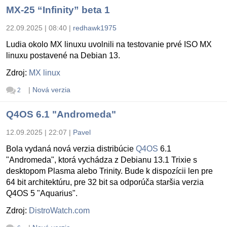
MX-25 “Infinity” beta 1
22.09.2025 | 08:40
|
redhawk1975
Ludia okolo MX linuxu uvolnili na testovanie prvé ISO MX
linuxu postavené na Debian 13.
Zdroj:
MX linux
|
Nová verzia
2
Q4OS 6.1 "Andromeda"
12.09.2025 | 22:07
|
Pavel
Bola vydaná nová verzia distribúcie
Q4OS
6.1
"Andromeda", ktorá vychádza z Debianu 13.1 Trixie s
desktopom Plasma alebo Trinity. Bude k dispozícii len pre
64 bit architektúru, pre 32 bit sa odporúča staršia verzia
Q4OS 5 "Aquarius".
Zdroj:
DistroWatch.com