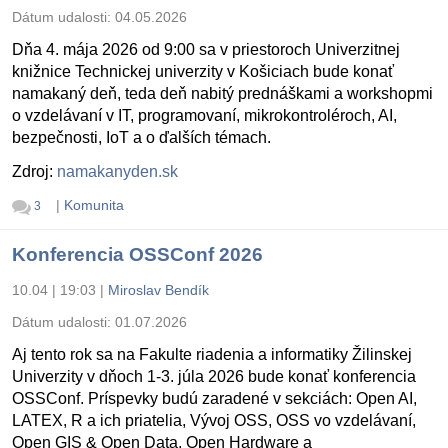
Dátum udalosti:
04.05.2026
Dňa 4. mája 2026 od 9:00 sa v priestoroch Univerzitnej
knižnice Technickej univerzity v Košiciach bude konať
namakaný deň, teda deň nabitý prednáškami a workshopmi
o vzdelávaní v IT, programovaní, mikrokontroléroch, AI,
bezpečnosti, IoT a o ďalších témach.
Zdroj:
namakanyden.sk
|
Komunita
3
Konferencia OSSConf 2026
10.04 | 19:03
|
Miroslav Bendík
Dátum udalosti:
01.07.2026
Aj tento rok sa na Fakulte riadenia a informatiky Žilinskej
Univerzity v dňoch 1-3. júla 2026 bude konať konferencia
OSSConf. Príspevky budú zaradené v sekciách: Open AI,
LATEX, R a ich priatelia, Vývoj OSS, OSS vo vzdelávaní,
Open GIS & Open Data, Open Hardware a