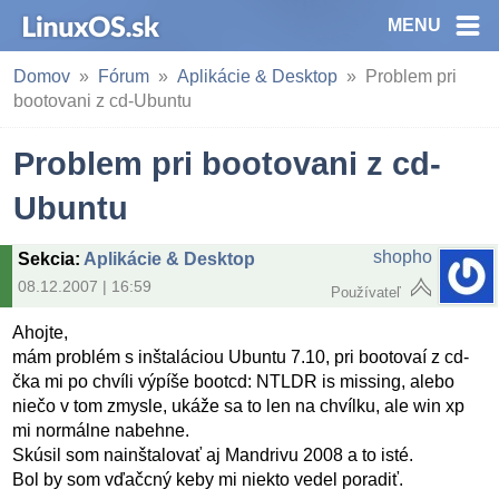
MENU
Domov
Fórum
Aplikácie & Desktop
Problem pri
bootovani z cd-Ubuntu
Problem pri bootovani z cd-
Ubuntu
shopho
Sekcia
:
Aplikácie & Desktop
08.12.2007 | 16:59
Používateľ
Ahojte,
mám problém s inštaláciou Ubuntu 7.10, pri bootovaí z cd-
čka mi po chvíli výpíše bootcd: NTLDR is missing, alebo
niečo v tom zmysle, ukáže sa to len na chvílku, ale win xp
mi normálne nabehne.
Skúsil som nainštalovať aj Mandrivu 2008 a to isté.
Bol by som vďačcný keby mi niekto vedel poradiť.