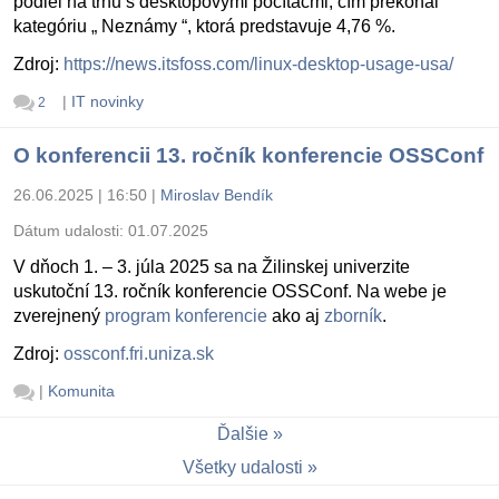
podiel na trhu s desktopovými počítačmi, čím prekonal
kategóriu „ Neznámy “, ktorá predstavuje 4,76 %.
Zdroj:
https://news.itsfoss.com/linux-desktop-usage-usa/
|
IT novinky
2
O konferencii 13. ročník konferencie OSSConf
26.06.2025 | 16:50
|
Miroslav Bendík
Dátum udalosti:
01.07.2025
V dňoch 1. – 3. júla 2025 sa na Žilinskej univerzite
uskutoční 13. ročník konferencie OSSConf. Na webe je
zverejnený
program konferencie
ako aj
zborník
.
Zdroj:
ossconf.fri.uniza.sk
|
Komunita
Ďalšie
Všetky udalosti