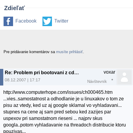
Zdieľať
Facebook
Twitter
Pre pridávanie komentárov sa
musíte prihlásiť
.
voxar
Re: Problem pri bootovani z cd-Ubuntu
08.12.2007 | 17:17
Návštevník
http://www.computerhope.com/issues/ch000465.htm
...vies..samostatnost a odhodlanie je u linuxakov o tom ze
pisu az vtedy, ked uz aj google sklamal vo vyhladavani...
stupnes na cene aj sam pred sebou ked zazijes par
uspexov pri samostatnom rieseni ... najprv skus
googla..potom vyhladavanie na threadoch distribucie ktoru
pouzivas...