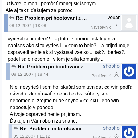
užívatelia mohli pomôcť menej skúseným.
Ale aj tak ti ďakujem za pomoc.
voxar
Re: Problem pri bootovani z cd-Ubuntu
08.12.2007 | 18:08
Návštevník
vyriesil si problem?... aj toto je pomoc ostatnym ze
napises ako si to vyriesil.. v com to bolo?... a prijmi moje
ospravedlnenie ak si vyskusal vsetko ... tak?.. beries?..
podel sa o riesenie.. v tom je sila komunity...
shopho
Re: Problem pri bootovani z cd-Ubuntu
08.12.2007 | 18:44
Používateľ
Nie, nevyriešil som ho, skúšal som tam dať cd win podľa
návodu, zkopírovať z neho tie dva súbory, ale
nepomohlo, zrejme bude chyba v cd-čku, lebo win
nabootuje v pohode.
A tvoje ospravedlnenie prijímam.
Ďakujem Vám obom za snahu.
shopho
Re: Problem pri bootovani z cd-Ubuntu
09.12.2007 | 11:12
Používateľ