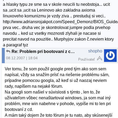
a hlasky typu ze sme sa v skole neucili tu neobstoja... ucit
sa ,ucit sa ,ucit sa Leninovo ako zakladna axioma
linuxoveho komunizmu je vzdy ziva .. prestuduj si veci..
http://www.adriansrojakpot.com/Speed_Demonz/BIOS_Guid
prva vec.. druha vec je skontrolovat jumpre podla prvehop
navodu .. ked uz vsetky moznosti zlyhali je nacase si
precitat navod na pouzitie.. Murphyjov zakon č.neviem ktory
a paragraf tyz
shopho
Re: Problem pri bootovani z cd-Ubuntu
08.12.2007 | 18:04
Používateľ
Ver tomu, že som použil google pred tým ako som sem
napísal, vždy sa snažím prísť na riešenie problému sám,
prípadne pomocou googla, až keď si už naozaj neviem
rady, napíšem na nejaké fórum.
Na googli som našiel v súvislosti s týmto , len to, že
užívateľom vôbec nenaštartoval windows, ja som mal iný
problém, mne win nabehne v pohode, vypíše mi to len pri
bootovaní z cd.
A mám taký dojem že toto fórum je tu nato, aby skúsenejší