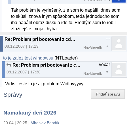
Tak problém je vyriešený, zle som to napálil, dnes som
to skúsil znova iným spôsobom, teda jednoducho som
iba napálil obraz disku a ide to. Predtým som to robil
zložitejšie, moja chyba.
---
Re: Problem pri bootovani z cd-Ubuntu
08.12.2007 | 17:19
Návštevník
to je zalezitost windowsu
(NTLoader)
voxar
Re: Problem pri bootovani z cd-Ubuntu
08.12.2007 | 17:30
Návštevník
Vidis.. este to je aj problem Widlovyyyy ...
Správy
Pridať správu
Namakaný deň 2026
20.04 | 20:25
|
Miroslav Bendík