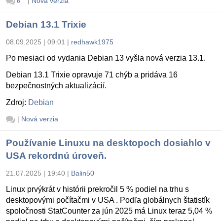
|
Nová verzia
6
Debian 13.1 Trixie
08.09.2025 | 09:01
|
redhawk1975
Po mesiaci od vydania Debian 13 vyšla nová verzia 13.1.
Debian 13.1 Trixie opravuje 71 chýb a pridáva 16
bezpečnostných aktualizácií.
Zdroj:
Debian
|
Nová verzia
Používanie Linuxu na desktopoch dosiahlo v
USA rekordnú úroveň.
21.07.2025 | 19:40
|
Balin50
Linux prvýkrát v histórii prekročil 5 % podiel na trhu s
desktopovými počítačmi v USA . Podľa globálnych štatistík
spoločnosti StatCounter za jún 2025 má Linux teraz 5,04 %