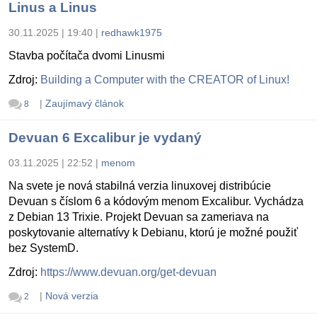
Linus a Linus
30.11.2025 | 19:40
|
redhawk1975
Stavba počítača dvomi Linusmi
Zdroj:
Building a Computer with the CREATOR of Linux!
|
Zaujímavý článok
8
Devuan 6 Excalibur je vydaný
03.11.2025 | 22:52
|
menom
Na svete je nová stabilná verzia linuxovej distribúcie
Devuan s číslom 6 a kódovým menom Excalibur. Vychádza
z Debian 13 Trixie. Projekt Devuan sa zameriava na
poskytovanie alternatívy k Debianu, ktorú je možné použiť
bez SystemD.
Zdroj:
https://www.devuan.org/get-devuan
|
Nová verzia
2