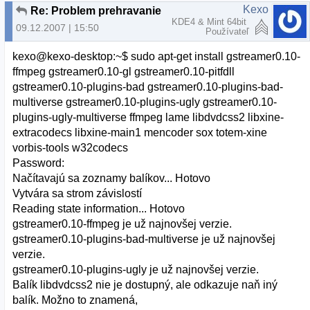
Kexo
Re: Problem prehravanie Videa
KDE4 & Mint 64bit
09.12.2007 | 15:50
Používateľ
kexo@kexo-desktop:~$ sudo apt-get install gstreamer0.10-
ffmpeg gstreamer0.10-gl gstreamer0.10-pitfdll
gstreamer0.10-plugins-bad gstreamer0.10-plugins-bad-
multiverse gstreamer0.10-plugins-ugly gstreamer0.10-
plugins-ugly-multiverse ffmpeg lame libdvdcss2 libxine-
extracodecs libxine-main1 mencoder sox totem-xine
vorbis-tools w32codecs
Password:
Načítavajú sa zoznamy balíkov... Hotovo
Vytvára sa strom závislostí
Reading state information... Hotovo
gstreamer0.10-ffmpeg je už najnovšej verzie.
gstreamer0.10-plugins-bad-multiverse je už najnovšej
verzie.
gstreamer0.10-plugins-ugly je už najnovšej verzie.
Balík libdvdcss2 nie je dostupný, ale odkazuje naň iný
balík. Možno to znamená,