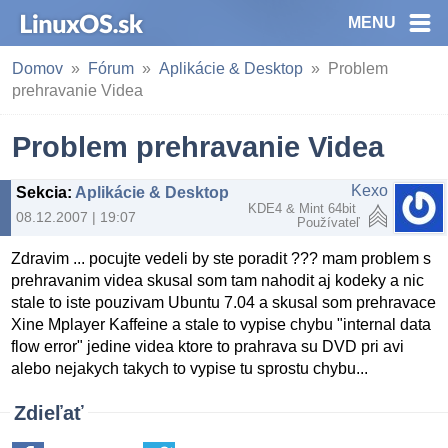
MENU
Domov
Fórum
Aplikácie & Desktop
Problem
prehravanie Videa
Problem prehravanie Videa
Kexo
Sekcia
:
Aplikácie & Desktop
KDE4 & Mint 64bit
08.12.2007 | 19:07
Používateľ
Zdravim ... pocujte vedeli by ste poradit ??? mam problem s
prehravanim videa skusal som tam nahodit aj kodeky a nic
stale to iste pouzivam Ubuntu 7.04 a skusal som prehravace
Xine Mplayer Kaffeine a stale to vypise chybu "internal data
flow error" jedine videa ktore to prahrava su DVD pri avi
alebo nejakych takych to vypise tu sprostu chybu...
Zdieľať