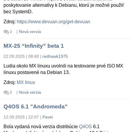
poskytovanie alternatívy k Debianu, ktorú je možné použiť
bez SystemD.
Zdroj:
https://www.devuan.org/get-devuan
|
Nová verzia
2
MX-25 “Infinity” beta 1
22.09.2025 | 08:40
|
redhawk1975
Ludia okolo MX linuxu uvolnili na testovanie prvé ISO MX
linuxu postavené na Debian 13.
Zdroj:
MX linux
|
Nová verzia
2
Q4OS 6.1 "Andromeda"
12.09.2025 | 22:07
|
Pavel
Bola vydaná nová verzia distribúcie
Q4OS
6.1