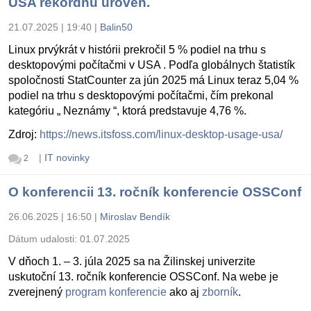
USA rekordnú úroveň.
21.07.2025 | 19:40
|
Balin50
Linux prvýkrát v histórii prekročil 5 % podiel na trhu s
desktopovými počítačmi v USA . Podľa globálnych štatistík
spoločnosti StatCounter za jún 2025 má Linux teraz 5,04 %
podiel na trhu s desktopovými počítačmi, čím prekonal
kategóriu „ Neznámy “, ktorá predstavuje 4,76 %.
Zdroj:
https://news.itsfoss.com/linux-desktop-usage-usa/
|
IT novinky
2
O konferencii 13. ročník konferencie OSSConf
26.06.2025 | 16:50
|
Miroslav Bendík
Dátum udalosti:
01.07.2025
V dňoch 1. – 3. júla 2025 sa na Žilinskej univerzite
uskutoční 13. ročník konferencie OSSConf. Na webe je
zverejnený
program konferencie
ako aj
zborník
.