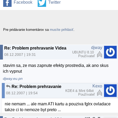
Facebook
Twitter
Pre pridávanie komentárov sa
musíte prihlásiť
.
djway
Re: Problem prehravanie Videa
UBUNTU 8.10
08.12.2007 | 19:31
Používateľ
stavim sa, ze mas zapnute efekty prostredia, ak ano skus
ich vypnut
djway.eu.pn
Kexo
Re: Problem prehravanie Videa
KDE4 & Mint 64bit
08.12.2007 | 19:54
Používateľ
nie nemam ... ale mam ATI kartu a pouziva fglrx ovladace
takze ci to nemoze byt preto ...