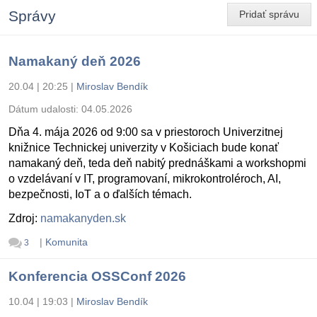
Správy
Pridať správu
Namakaný deň 2026
20.04 | 20:25
|
Miroslav Bendík
Dátum udalosti:
04.05.2026
Dňa 4. mája 2026 od 9:00 sa v priestoroch Univerzitnej
knižnice Technickej univerzity v Košiciach bude konať
namakaný deň, teda deň nabitý prednáškami a workshopmi
o vzdelávaní v IT, programovaní, mikrokontroléroch, AI,
bezpečnosti, IoT a o ďalších témach.
Zdroj:
namakanyden.sk
|
Komunita
3
Konferencia OSSConf 2026
10.04 | 19:03
|
Miroslav Bendík