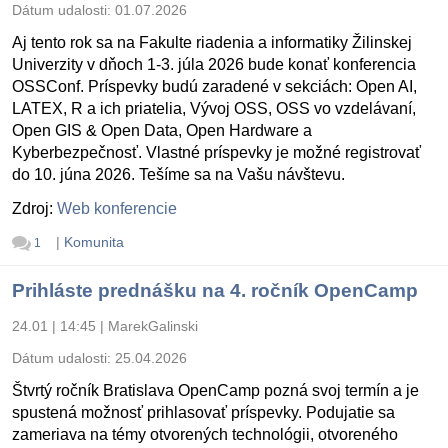
Dátum udalosti:
01.07.2026
Aj tento rok sa na Fakulte riadenia a informatiky Žilinskej
Univerzity v dňoch 1-3. júla 2026 bude konať konferencia
OSSConf. Príspevky budú zaradené v sekciách: Open AI,
LATEX, R a ich priatelia, Vývoj OSS, OSS vo vzdelávaní,
Open GIS & Open Data, Open Hardware a
Kyberbezpečnosť. Vlastné príspevky je možné registrovať
do 10. júna 2026. Tešíme sa na Vašu návštevu.
Zdroj:
Web konferencie
|
Komunita
1
Prihláste prednášku na 4. ročník OpenCamp
24.01 | 14:45
|
MarekGalinski
Dátum udalosti:
25.04.2026
Štvrtý ročník Bratislava OpenCamp pozná svoj termín a je
spustená možnosť prihlasovať príspevky. Podujatie sa
zameriava na témy otvorených technológii, otvoreného