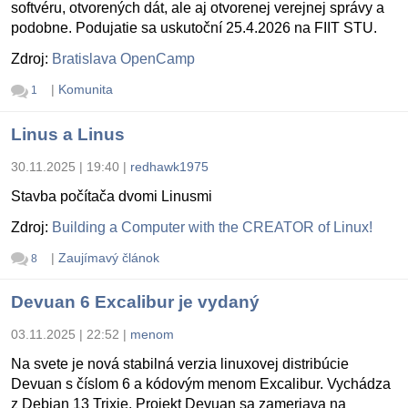
softvéru, otvorených dát, ale aj otvorenej verejnej správy a
podobne. Podujatie sa uskutoční 25.4.2026 na FIIT STU.
Zdroj:
Bratislava OpenCamp
|
Komunita
1
Linus a Linus
30.11.2025 | 19:40
|
redhawk1975
Stavba počítača dvomi Linusmi
Zdroj:
Building a Computer with the CREATOR of Linux!
|
Zaujímavý článok
8
Devuan 6 Excalibur je vydaný
03.11.2025 | 22:52
|
menom
Na svete je nová stabilná verzia linuxovej distribúcie
Devuan s číslom 6 a kódovým menom Excalibur. Vychádza
z Debian 13 Trixie. Projekt Devuan sa zameriava na