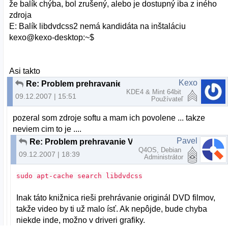
že balík chýba, bol zrušený, alebo je dostupný iba z iného
zdroja
E: Balík libdvdcss2 nemá kandidáta na inštaláciu
kexo@kexo-desktop:~$
Asi takto
Kexo
Re: Problem prehravanie Videa
KDE4 & Mint 64bit
09.12.2007 | 15:51
Používateľ
pozeral som zdroje softu a mam ich povolene ... takze
neviem cim to je ....
Pavel
Re: Problem prehravanie Videa
Q4OS, Debian
09.12.2007 | 18:39
Administrátor
sudo apt-cache search libdvdcss
Inak táto knižnica rieši prehrávanie originál DVD filmov,
takže video by ti už malo ísť. Ak nepôjde, bude chyba
niekde inde, možno v driveri grafiky.