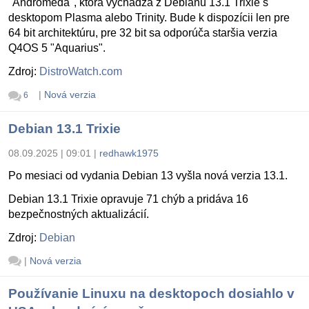
"Andromeda", ktorá vychádza z Debianu 13.1 Trixie s
desktopom Plasma alebo Trinity. Bude k dispozícii len pre
64 bit architektúru, pre 32 bit sa odporúča staršia verzia
Q4OS 5 "Aquarius".
Zdroj:
DistroWatch.com
|
Nová verzia
6
Debian 13.1 Trixie
08.09.2025 | 09:01
|
redhawk1975
Po mesiaci od vydania Debian 13 vyšla nová verzia 13.1.
Debian 13.1 Trixie opravuje 71 chýb a pridáva 16
bezpečnostných aktualizácií.
Zdroj:
Debian
|
Nová verzia
Používanie Linuxu na desktopoch dosiahlo v