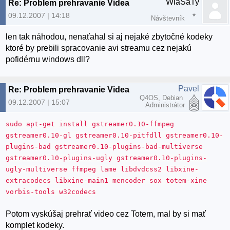
WlaSaTy
Re: Problem prehravanie Videa
09.12.2007 | 14:18
Návštevník
len tak náhodou, nenaťahal si aj nejaké zbytočné kodeky
ktoré by prebili spracovanie avi streamu cez nejakú
pofidérnu windows dll?
Pavel
Re: Problem prehravanie Videa
Q4OS, Debian
09.12.2007 | 15:07
Administrátor
sudo apt-get install gstreamer0.10-ffmpeg
gstreamer0.10-gl gstreamer0.10-pitfdll gstreamer0.10-
plugins-bad gstreamer0.10-plugins-bad-multiverse
gstreamer0.10-plugins-ugly gstreamer0.10-plugins-
ugly-multiverse ffmpeg lame libdvdcss2 libxine-
extracodecs libxine-main1 mencoder sox totem-xine
vorbis-tools w32codecs
Potom vyskúšaj prehrať video cez Totem, mal by si mať
komplet kodeky.