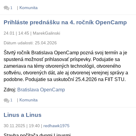
|
Komunita
1
Prihláste prednášku na 4. ročník OpenCamp
24.01 | 14:45
|
MarekGalinski
Dátum udalosti:
25.04.2026
Štvrtý ročník Bratislava OpenCamp pozná svoj termín a je
spustená možnosť prihlasovať príspevky. Podujatie sa
zameriava na témy otvorených technológii, otvoreného
softvéru, otvorených dát, ale aj otvorenej verejnej správy a
podobne. Podujatie sa uskutoční 25.4.2026 na FIIT STU.
Zdroj:
Bratislava OpenCamp
|
Komunita
1
Linus a Linus
30.11.2025 | 19:40
|
redhawk1975
Stavba počítača dvomi Linusmi