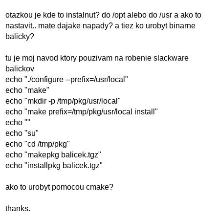
otazkou je kde to instalnut? do /opt alebo do /usr a ako to
nastavit.. mate dajake napady? a tiez ko urobyt binarne
balicky?
tu je moj navod ktory pouzivam na robenie slackware
balickov
echo "./configure --prefix=/usr/local"
echo "make"
echo "mkdir -p /tmp/pkg/usr/local"
echo "make prefix=/tmp/pkg/usr/local install"
echo ""
echo "su"
echo "cd /tmp/pkg"
echo "makepkg balicek.tgz"
echo "installpkg balicek.tgz"
ako to urobyt pomocou cmake?
thanks.