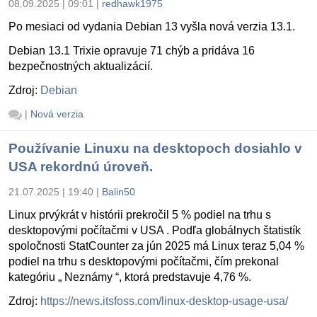
08.09.2025 | 09:01
|
redhawk1975
Po mesiaci od vydania Debian 13 vyšla nová verzia 13.1.
Debian 13.1 Trixie opravuje 71 chýb a pridáva 16
bezpečnostných aktualizácií.
Zdroj:
Debian
|
Nová verzia
Používanie Linuxu na desktopoch dosiahlo v
USA rekordnú úroveň.
21.07.2025 | 19:40
|
Balin50
Linux prvýkrát v histórii prekročil 5 % podiel na trhu s
desktopovými počítačmi v USA . Podľa globálnych štatistík
spoločnosti StatCounter za jún 2025 má Linux teraz 5,04 %
podiel na trhu s desktopovými počítačmi, čím prekonal
kategóriu „ Neznámy “, ktorá predstavuje 4,76 %.
Zdroj:
https://news.itsfoss.com/linux-desktop-usage-usa/