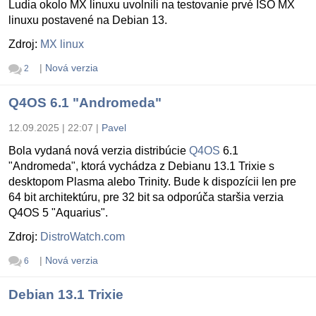
Ludia okolo MX linuxu uvolnili na testovanie prvé ISO MX
linuxu postavené na Debian 13.
Zdroj:
MX linux
|
Nová verzia
2
Q4OS 6.1 "Andromeda"
12.09.2025 | 22:07
|
Pavel
Bola vydaná nová verzia distribúcie
Q4OS
6.1
"Andromeda", ktorá vychádza z Debianu 13.1 Trixie s
desktopom Plasma alebo Trinity. Bude k dispozícii len pre
64 bit architektúru, pre 32 bit sa odporúča staršia verzia
Q4OS 5 "Aquarius".
Zdroj:
DistroWatch.com
|
Nová verzia
6
Debian 13.1 Trixie