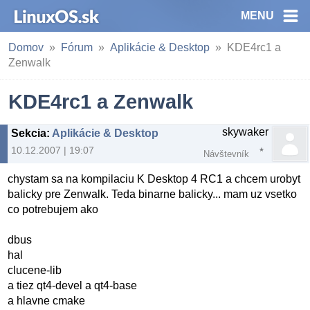
MENU
Domov
Fórum
Aplikácie & Desktop
KDE4rc1 a
Zenwalk
KDE4rc1 a Zenwalk
skywaker
Sekcia
:
Aplikácie & Desktop
10.12.2007 | 19:07
Návštevník
chystam sa na kompilaciu K Desktop 4 RC1 a chcem urobyt
balicky pre Zenwalk. Teda binarne balicky... mam uz vsetko
co potrebujem ako
dbus
hal
clucene-lib
a tiez qt4-devel a qt4-base
a hlavne cmake