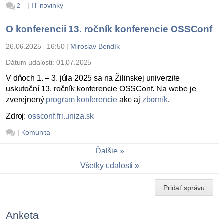
|
IT novinky
2
O konferencii 13. ročník konferencie OSSConf
26.06.2025 | 16:50
|
Miroslav Bendík
Dátum udalosti:
01.07.2025
V dňoch 1. – 3. júla 2025 sa na Žilinskej univerzite
uskutoční 13. ročník konferencie OSSConf. Na webe je
zverejnený
program konferencie
ako aj
zborník
.
Zdroj:
ossconf.fri.uniza.sk
|
Komunita
Ďalšie
Všetky udalosti
Pridať správu
Anketa