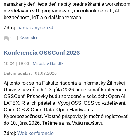
namakaný deň, teda deň nabitý prednáškami a workshopmi
o vzdelávaní v IT, programovaní, mikrokontroléroch, AI,
bezpečnosti, IoT a o ďalších témach.
Zdroj:
namakanyden.sk
|
Komunita
3
Konferencia OSSConf 2026
10.04 | 19:03
|
Miroslav Bendík
Dátum udalosti:
01.07.2026
Aj tento rok sa na Fakulte riadenia a informatiky Žilinskej
Univerzity v dňoch 1-3. júla 2026 bude konať konferencia
OSSConf. Príspevky budú zaradené v sekciách: Open AI,
LATEX, R a ich priatelia, Vývoj OSS, OSS vo vzdelávaní,
Open GIS & Open Data, Open Hardware a
Kyberbezpečnosť. Vlastné príspevky je možné registrovať
do 10. júna 2026. Tešíme sa na Vašu návštevu.
Zdroj:
Web konferencie