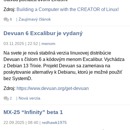
Zdroj:
Building a Computer with the CREATOR of Linux!
|
Zaujímavý článok
8
Devuan 6 Excalibur je vydaný
03.11.2025 | 22:52
|
menom
Na svete je nová stabilná verzia linuxovej distribúcie
Devuan s číslom 6 a kódovým menom Excalibur. Vychádza
z Debian 13 Trixie. Projekt Devuan sa zameriava na
poskytovanie alternatívy k Debianu, ktorú je možné použiť
bez SystemD.
Zdroj:
https://www.devuan.org/get-devuan
|
Nová verzia
2
MX-25 “Infinity” beta 1
22.09.2025 | 08:40
|
redhawk1975