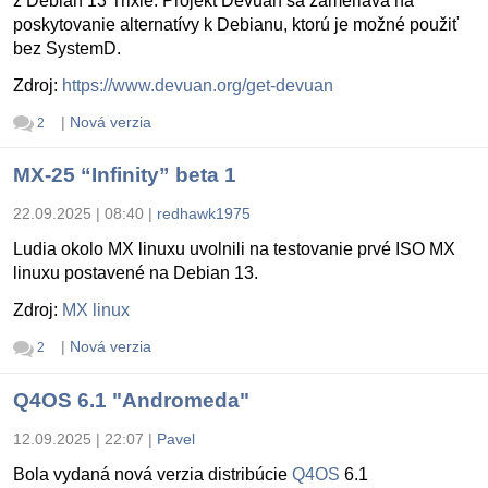
z Debian 13 Trixie. Projekt Devuan sa zameriava na
poskytovanie alternatívy k Debianu, ktorú je možné použiť
bez SystemD.
Zdroj:
https://www.devuan.org/get-devuan
|
Nová verzia
2
MX-25 “Infinity” beta 1
22.09.2025 | 08:40
|
redhawk1975
Ludia okolo MX linuxu uvolnili na testovanie prvé ISO MX
linuxu postavené na Debian 13.
Zdroj:
MX linux
|
Nová verzia
2
Q4OS 6.1 "Andromeda"
12.09.2025 | 22:07
|
Pavel
Bola vydaná nová verzia distribúcie
Q4OS
6.1