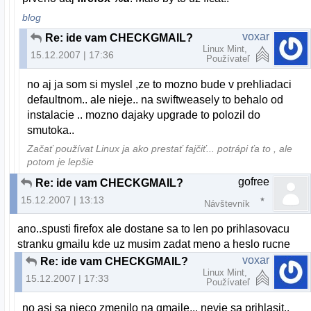
blog
voxar
Re: ide vam CHECKGMAIL?
Linux Mint,
15.12.2007 | 17:36
Používateľ
no aj ja som si myslel ,ze to mozno bude v prehliadaci
defaultnom.. ale nieje.. na swiftweasely to behalo od
instalacie .. mozno dajaky upgrade to polozil do
smutoka..
Začať používat Linux ja ako prestať fajčiť... potrápi ťa to , ale
potom je lepšie
gofree
Re: ide vam CHECKGMAIL?
15.12.2007 | 13:13
Návštevník
ano..spusti firefox ale dostane sa to len po prihlasovacu
stranku gmailu kde uz musim zadat meno a heslo rucne
voxar
Re: ide vam CHECKGMAIL?
Linux Mint,
15.12.2007 | 17:33
Používateľ
no asi sa nieco zmenilo na gmaile... nevie sa prihlasit..