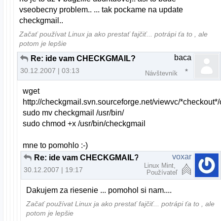
vseobecny problem.. ... tak pockame na update
checkgmail..
Začať používat Linux ja ako prestať fajčiť... potrápi ťa to , ale
potom je lepšie
baca
Re: ide vam CHECKGMAIL?
30.12.2007 | 03:13
Návštevník
wget
http://checkgmail.svn.sourceforge.net/viewvc/*checkout
sudo mv checkgmail /usr/bin/
sudo chmod +x /usr/bin/checkgmail
mne to pomohlo :-)
voxar
Re: ide vam CHECKGMAIL?
Linux Mint,
30.12.2007 | 19:17
Používateľ
Dakujem za riesenie ... pomohol si nam....
Začať používat Linux ja ako prestať fajčiť... potrápi ťa to , ale
potom je lepšie