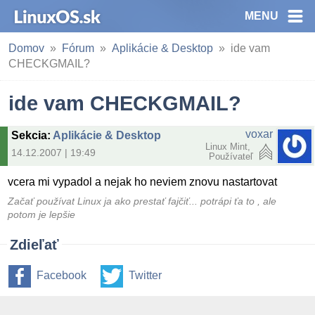
MENU
Domov
Fórum
Aplikácie & Desktop
ide vam
CHECKGMAIL?
ide vam CHECKGMAIL?
voxar
Sekcia
:
Aplikácie & Desktop
Linux Mint,
14.12.2007 | 19:49
Používateľ
vcera mi vypadol a nejak ho neviem znovu nastartovat
Začať používat Linux ja ako prestať fajčiť... potrápi ťa to , ale
potom je lepšie
Zdieľať
Facebook
Twitter