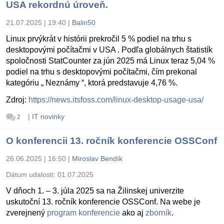
USA rekordnú úroveň.
21.07.2025 | 19:40
|
Balin50
Linux prvýkrát v histórii prekročil 5 % podiel na trhu s
desktopovými počítačmi v USA . Podľa globálnych štatistík
spoločnosti StatCounter za jún 2025 má Linux teraz 5,04 %
podiel na trhu s desktopovými počítačmi, čím prekonal
kategóriu „ Neznámy “, ktorá predstavuje 4,76 %.
Zdroj:
https://news.itsfoss.com/linux-desktop-usage-usa/
|
IT novinky
2
O konferencii 13. ročník konferencie OSSConf
26.06.2025 | 16:50
|
Miroslav Bendík
Dátum udalosti:
01.07.2025
V dňoch 1. – 3. júla 2025 sa na Žilinskej univerzite
uskutoční 13. ročník konferencie OSSConf. Na webe je
zverejnený
program konferencie
ako aj
zborník
.