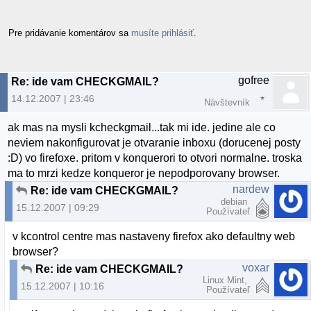
Pre pridávanie komentárov sa
musíte prihlásiť
.
gofree
Re: ide vam CHECKGMAIL?
14.12.2007 | 23:46
Návštevník
ak mas na mysli kcheckgmail...tak mi ide. jedine ale co
neviem nakonfigurovat je otvaranie inboxu (dorucenej posty
:D) vo firefoxe. pritom v konquerori to otvori normalne. troska
ma to mrzi kedze konqueror je nepodporovany browser.
nardew
Re: ide vam CHECKGMAIL?
debian
15.12.2007 | 09:29
Používateľ
v kcontrol centre mas nastaveny firefox ako defaultny web
browser?
voxar
Re: ide vam CHECKGMAIL?
Linux Mint,
15.12.2007 | 10:16
Používateľ