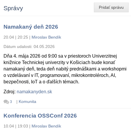
Správy
Pridať správu
Namakaný deň 2026
20.04 | 20:25
|
Miroslav Bendík
Dátum udalosti:
04.05.2026
Dňa 4. mája 2026 od 9:00 sa v priestoroch Univerzitnej
knižnice Technickej univerzity v Košiciach bude konať
namakaný deň, teda deň nabitý prednáškami a workshopmi
o vzdelávaní v IT, programovaní, mikrokontroléroch, AI,
bezpečnosti, IoT a o ďalších témach.
Zdroj:
namakanyden.sk
|
Komunita
3
Konferencia OSSConf 2026
10.04 | 19:03
|
Miroslav Bendík