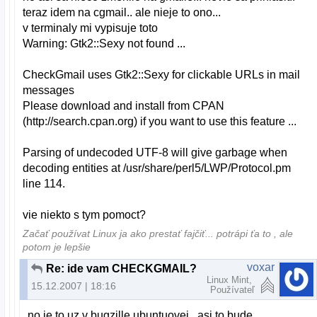
teraz idem na cgmail.. ale nieje to ono...
v terminaly mi vypisuje toto
Warning: Gtk2::Sexy not found ...
CheckGmail uses Gtk2::Sexy for clickable URLs in mail
messages
Please download and install from CPAN
(http://search.cpan.org) if you want to use this feature ...
Parsing of undecoded UTF-8 will give garbage when
decoding entities at /usr/share/perl5/LWP/Protocol.pm
line 114.
vie niekto s tym pomoct?
Začať používat Linux ja ako prestať fajčiť... potrápi ťa to , ale
potom je lepšie
voxar
Re: ide vam CHECKGMAIL?
Linux Mint,
15.12.2007 | 18:16
Používateľ
no je to uz v bugzille ubuntuovej.. asi to bude