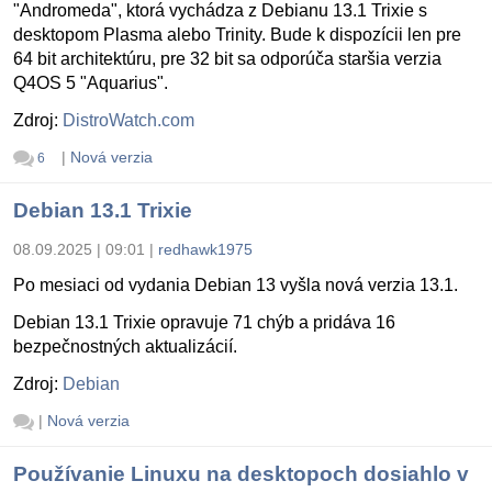
"Andromeda", ktorá vychádza z Debianu 13.1 Trixie s
desktopom Plasma alebo Trinity. Bude k dispozícii len pre
64 bit architektúru, pre 32 bit sa odporúča staršia verzia
Q4OS 5 "Aquarius".
Zdroj:
DistroWatch.com
|
Nová verzia
6
Debian 13.1 Trixie
08.09.2025 | 09:01
|
redhawk1975
Po mesiaci od vydania Debian 13 vyšla nová verzia 13.1.
Debian 13.1 Trixie opravuje 71 chýb a pridáva 16
bezpečnostných aktualizácií.
Zdroj:
Debian
|
Nová verzia
Používanie Linuxu na desktopoch dosiahlo v