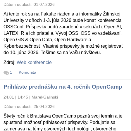
Dátum udalosti:
01.07.2026
Aj tento rok sa na Fakulte riadenia a informatiky Žilinskej
Univerzity v dňoch 1-3. júla 2026 bude konať konferencia
OSSConf. Príspevky budú zaradené v sekciách: Open AI,
LATEX, R a ich priatelia, Vývoj OSS, OSS vo vzdelávaní,
Open GIS & Open Data, Open Hardware a
Kyberbezpečnosť. Vlastné príspevky je možné registrovať
do 10. júna 2026. Tešíme sa na Vašu návštevu.
Zdroj:
Web konferencie
|
Komunita
1
Prihláste prednášku na 4. ročník OpenCamp
24.01 | 14:45
|
MarekGalinski
Dátum udalosti:
25.04.2026
Štvrtý ročník Bratislava OpenCamp pozná svoj termín a je
spustená možnosť prihlasovať príspevky. Podujatie sa
zameriava na témy otvorených technológii, otvoreného