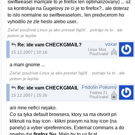
swiftweasel mam(ale to je firefox len optimalizovany) ... uz
sa kontroluje na Gugelovy ze ci je to firefox?.. ale doteraz
to islo normalne so swiftweaselom.. len predvcerom ho
vyhodilo ze zle heslo alebo user..
Začať používat Linux ja ako prestať fajčiť... potrápi ťa to , ale
potom je lepšie
voxar
Re: ide vam CHECKGMAIL?
Linux Mint,
15.12.2007 | 10:16
Používateľ
a mam gnome ...
Začať používat Linux ja ako prestať fajčiť... potrápi ťa to , ale
potom je lepšie
Fridolín Pokorný
Re: ide vam CHECKGMAIL?
Fedora 21
15.12.2007 | 15:26
Používateľ
ani mne nefrci nejako.
Co sa tyka default browsera, ktory sa ma otvorit pri
kliknuti na tray icon - klikni pravym na tray icon (na
panely) a vyber vpreferences. External commans a do
prveho daj
firefox %u
. Malo by to uz ficat..