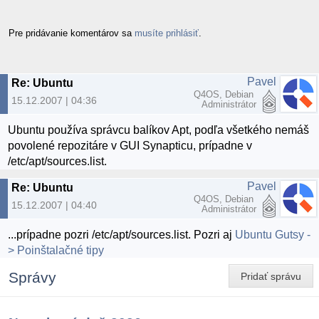
Pre pridávanie komentárov sa
musíte prihlásiť
.
Pavel
Re: Ubuntu
Q4OS, Debian
15.12.2007 | 04:36
Administrátor
Ubuntu používa správcu balíkov Apt, podľa všetkého nemáš
povolené repozitáre v GUI Synapticu, prípadne v
/etc/apt/sources.list.
Pavel
Re: Ubuntu
Q4OS, Debian
15.12.2007 | 04:40
Administrátor
...prípadne pozri /etc/apt/sources.list. Pozri aj
Ubuntu Gutsy -
> Poinštalačné tipy
Správy
Pridať správu