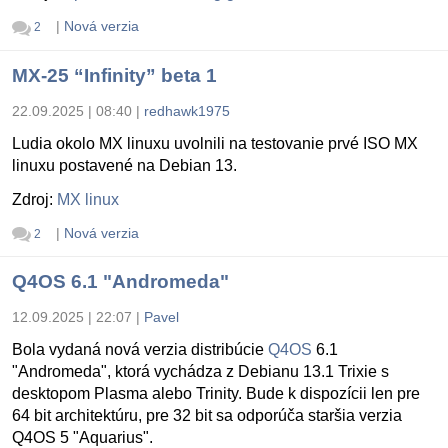
|
Nová verzia
2
MX-25 “Infinity” beta 1
22.09.2025 | 08:40
|
redhawk1975
Ludia okolo MX linuxu uvolnili na testovanie prvé ISO MX
linuxu postavené na Debian 13.
Zdroj:
MX linux
|
Nová verzia
2
Q4OS 6.1 "Andromeda"
12.09.2025 | 22:07
|
Pavel
Bola vydaná nová verzia distribúcie
Q4OS
6.1
"Andromeda", ktorá vychádza z Debianu 13.1 Trixie s
desktopom Plasma alebo Trinity. Bude k dispozícii len pre
64 bit architektúru, pre 32 bit sa odporúča staršia verzia
Q4OS 5 "Aquarius".