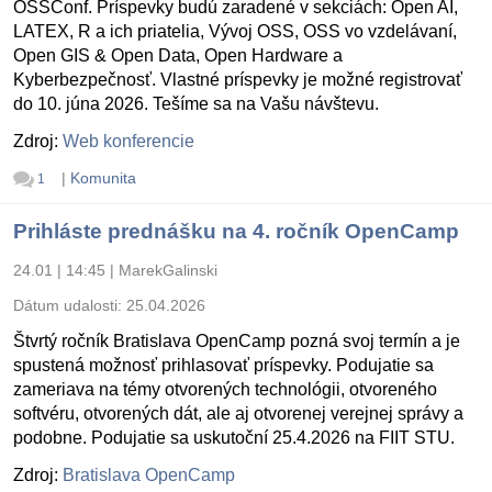
OSSConf. Príspevky budú zaradené v sekciách: Open AI,
LATEX, R a ich priatelia, Vývoj OSS, OSS vo vzdelávaní,
Open GIS & Open Data, Open Hardware a
Kyberbezpečnosť. Vlastné príspevky je možné registrovať
do 10. júna 2026. Tešíme sa na Vašu návštevu.
Zdroj:
Web konferencie
|
Komunita
1
Prihláste prednášku na 4. ročník OpenCamp
24.01 | 14:45
|
MarekGalinski
Dátum udalosti:
25.04.2026
Štvrtý ročník Bratislava OpenCamp pozná svoj termín a je
spustená možnosť prihlasovať príspevky. Podujatie sa
zameriava na témy otvorených technológii, otvoreného
softvéru, otvorených dát, ale aj otvorenej verejnej správy a
podobne. Podujatie sa uskutoční 25.4.2026 na FIIT STU.
Zdroj:
Bratislava OpenCamp