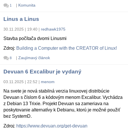
|
Komunita
1
Linus a Linus
30.11.2025 | 19:40
|
redhawk1975
Stavba počítača dvomi Linusmi
Zdroj:
Building a Computer with the CREATOR of Linux!
|
Zaujímavý článok
8
Devuan 6 Excalibur je vydaný
03.11.2025 | 22:52
|
menom
Na svete je nová stabilná verzia linuxovej distribúcie
Devuan s číslom 6 a kódovým menom Excalibur. Vychádza
z Debian 13 Trixie. Projekt Devuan sa zameriava na
poskytovanie alternatívy k Debianu, ktorú je možné použiť
bez SystemD.
Zdroj:
https://www.devuan.org/get-devuan