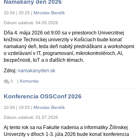
Namakaný deň 2026
20.04 | 20:25
|
Miroslav Bendík
Dátum udalosti:
04.05.2026
Dňa 4. mája 2026 od 9:00 sa v priestoroch Univerzitnej
knižnice Technickej univerzity v Košiciach bude konať
namakaný deň, teda deň nabitý prednáškami a workshopmi
o vzdelávaní v IT, programovaní, mikrokontroléroch, AI,
bezpečnosti, IoT a o ďalších témach.
Zdroj:
namakanyden.sk
|
Komunita
3
Konferencia OSSConf 2026
10.04 | 19:03
|
Miroslav Bendík
Dátum udalosti:
01.07.2026
Aj tento rok sa na Fakulte riadenia a informatiky Žilinskej
Univerzity v dňoch 1-3. júla 2026 bude konať konferencia