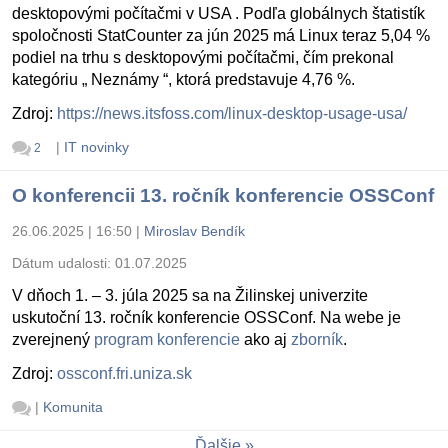
desktopovými počítačmi v USA . Podľa globálnych štatistík
spoločnosti StatCounter za jún 2025 má Linux teraz 5,04 %
podiel na trhu s desktopovými počítačmi, čím prekonal
kategóriu „ Neznámy “, ktorá predstavuje 4,76 %.
Zdroj:
https://news.itsfoss.com/linux-desktop-usage-usa/
|
IT novinky
2
O konferencii 13. ročník konferencie OSSConf
26.06.2025 | 16:50
|
Miroslav Bendík
Dátum udalosti:
01.07.2025
V dňoch 1. – 3. júla 2025 sa na Žilinskej univerzite
uskutoční 13. ročník konferencie OSSConf. Na webe je
zverejnený
program konferencie
ako aj
zborník
.
Zdroj:
ossconf.fri.uniza.sk
|
Komunita
Ďalšie