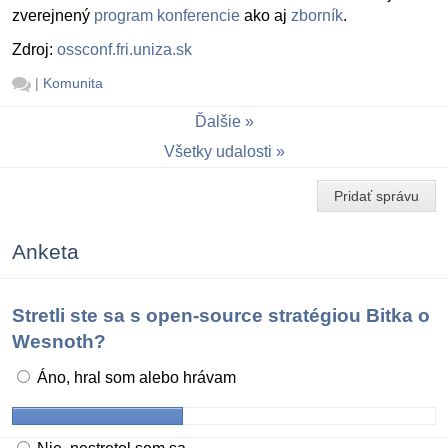
zverejnený
program konferencie
ako aj
zborník
.
Zdroj:
ossconf.fri.uniza.sk
|
Komunita
Ďalšie
Všetky udalosti
Pridať správu
Anketa
Stretli ste sa s open-source stratégiou Bitka o
Wesnoth?
Áno, hral som alebo hrávam