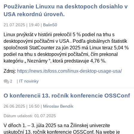
Používanie Linuxu na desktopoch dosiahlo v
USA rekordnú úroveň.
21.07.2025 | 19:40
|
Balin50
Linux prvýkrát v histórii prekročil 5 % podiel na trhu s
desktopovými počítačmi v USA . Podľa globálnych štatistík
spoločnosti StatCounter za jún 2025 má Linux teraz 5,04 %
podiel na trhu s desktopovými počítačmi, čím prekonal
kategóriu „ Neznámy “, ktorá predstavuje 4,76 %.
Zdroj:
https://news.itsfoss.com/linux-desktop-usage-usa/
|
IT novinky
2
O konferencii 13. ročník konferencie OSSConf
26.06.2025 | 16:50
|
Miroslav Bendík
Dátum udalosti:
01.07.2025
V dňoch 1. – 3. júla 2025 sa na Žilinskej univerzite
uskutoční 13. ročník konferencie OSSConf. Na webe je