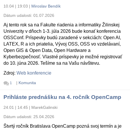
10.04 | 19:03
|
Miroslav Bendík
Dátum udalosti:
01.07.2026
Aj tento rok sa na Fakulte riadenia a informatiky Žilinskej
Univerzity v dňoch 1-3. júla 2026 bude konať konferencia
OSSConf. Príspevky budú zaradené v sekciách: Open AI,
LATEX, R a ich priatelia, Vývoj OSS, OSS vo vzdelávaní,
Open GIS & Open Data, Open Hardware a
Kyberbezpečnosť. Vlastné príspevky je možné registrovať
do 10. júna 2026. Tešíme sa na Vašu návštevu.
Zdroj:
Web konferencie
|
Komunita
1
Prihláste prednášku na 4. ročník OpenCamp
24.01 | 14:45
|
MarekGalinski
Dátum udalosti:
25.04.2026
Štvrtý ročník Bratislava OpenCamp pozná svoj termín a je