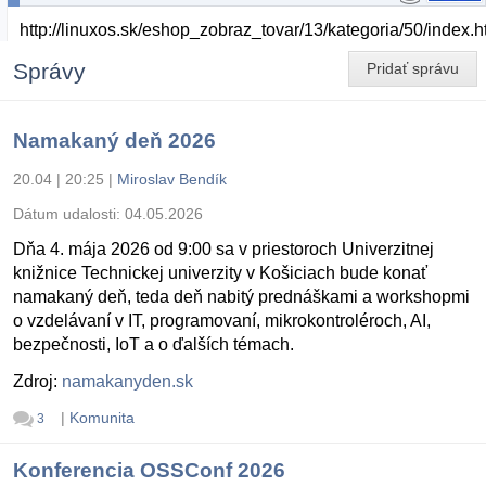
http://linuxos.sk/eshop_zobraz_tovar/13/kategoria/50/index.h
Správy
Pridať správu
Namakaný deň 2026
20.04 | 20:25
|
Miroslav Bendík
Dátum udalosti:
04.05.2026
Dňa 4. mája 2026 od 9:00 sa v priestoroch Univerzitnej
knižnice Technickej univerzity v Košiciach bude konať
namakaný deň, teda deň nabitý prednáškami a workshopmi
o vzdelávaní v IT, programovaní, mikrokontroléroch, AI,
bezpečnosti, IoT a o ďalších témach.
Zdroj:
namakanyden.sk
|
Komunita
3
Konferencia OSSConf 2026