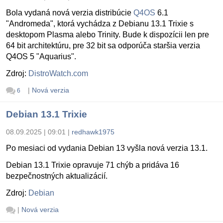
Bola vydaná nová verzia distribúcie
Q4OS
6.1
"Andromeda", ktorá vychádza z Debianu 13.1 Trixie s
desktopom Plasma alebo Trinity. Bude k dispozícii len pre
64 bit architektúru, pre 32 bit sa odporúča staršia verzia
Q4OS 5 "Aquarius".
Zdroj:
DistroWatch.com
|
Nová verzia
6
Debian 13.1 Trixie
08.09.2025 | 09:01
|
redhawk1975
Po mesiaci od vydania Debian 13 vyšla nová verzia 13.1.
Debian 13.1 Trixie opravuje 71 chýb a pridáva 16
bezpečnostných aktualizácií.
Zdroj:
Debian
|
Nová verzia