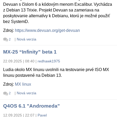
Devuan s číslom 6 a kódovým menom Excalibur. Vychádza
z Debian 13 Trixie. Projekt Devuan sa zameriava na
poskytovanie alternatívy k Debianu, ktorú je možné použiť
bez SystemD.
Zdroj:
https://www.devuan.org/get-devuan
|
Nová verzia
2
MX-25 “Infinity” beta 1
22.09.2025 | 08:40
|
redhawk1975
Ludia okolo MX linuxu uvolnili na testovanie prvé ISO MX
linuxu postavené na Debian 13.
Zdroj:
MX linux
|
Nová verzia
2
Q4OS 6.1 "Andromeda"
12.09.2025 | 22:07
|
Pavel