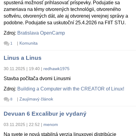
spustená možnosť prihlasovať príspevky. Podujatie sa
zameriava na témy otvorených technológii, otvoreného
softvéru, otvorených dát, ale aj otvorenej verejnej správy a
podobne. Podujatie sa uskutoční 25.4.2026 na FIIT STU.
Zdroj:
Bratislava OpenCamp
|
Komunita
1
Linus a Linus
30.11.2025 | 19:40
|
redhawk1975
Stavba počítača dvomi Linusmi
Zdroj:
Building a Computer with the CREATOR of Linux!
|
Zaujímavý článok
8
Devuan 6 Excalibur je vydaný
03.11.2025 | 22:52
|
menom
Na svete je nová stabilná verzia linuxovej distribúcie