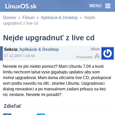
MENU
Domov
Fórum
Aplikácie & Desktop
Nejde
upgradnuť z live cd
Nejde upgradnuť z live cd
skuo
Sekcia
:
Aplikácie & Desktop
17.12.2007 | 18:44
Používateľ
Neviete mi pls niekto pomoct? Mam Ubuntu 7.04 a kvoli
limitu nechcem tahat vyse gigabajtu updatov aby som
mohol upgradovat. Mam doma oficialne live CD, postupoval
som podla navodu na ofic. stranke Ubuntu. Upgradovaci
dialog nenaskoci a po manualnom zadani prikazu sa tiez
nic nestane. Neviete mi poradit?
Zdieľať