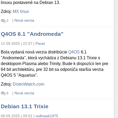
linuxu postavené na Debian 13.
Zdroj:
MX linux
|
Nová verzia
2
Q4OS 6.1 "Andromeda"
12.09.2025 | 22:07
|
Pavel
Bola vydaná nová verzia distribúcie
Q4OS
6.1
"Andromeda", ktorá vychádza z Debianu 13.1 Trixie s
desktopom Plasma alebo Trinity. Bude k dispozícii len pre
64 bit architektúru, pre 32 bit sa odporúča staršia verzia
Q4OS 5 "Aquarius".
Zdroj:
DistroWatch.com
|
Nová verzia
6
Debian 13.1 Trixie
08.09.2025 | 09:01
|
redhawk1975