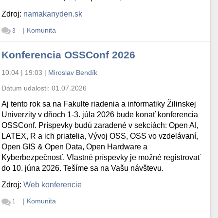
Zdroj:
namakanyden.sk
|
Komunita
3
Konferencia OSSConf 2026
10.04 | 19:03
|
Miroslav Bendík
Dátum udalosti:
01.07.2026
Aj tento rok sa na Fakulte riadenia a informatiky Žilinskej
Univerzity v dňoch 1-3. júla 2026 bude konať konferencia
OSSConf. Príspevky budú zaradené v sekciách: Open AI,
LATEX, R a ich priatelia, Vývoj OSS, OSS vo vzdelávaní,
Open GIS & Open Data, Open Hardware a
Kyberbezpečnosť. Vlastné príspevky je možné registrovať
do 10. júna 2026. Tešíme sa na Vašu návštevu.
Zdroj:
Web konferencie
|
Komunita
1