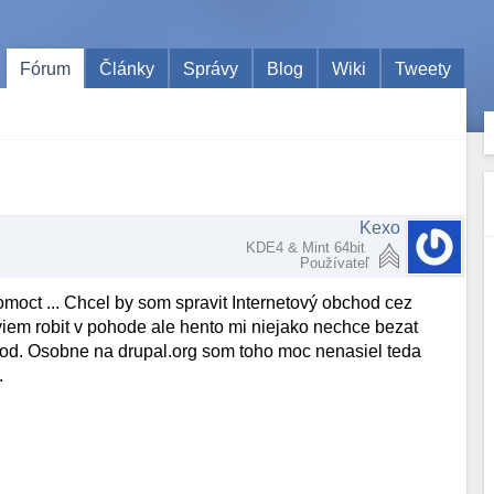
Fórum
Články
Správy
Blog
Wiki
Tweety
Kexo
KDE4 & Mint 64bit
Používateľ
omoct ... Chcel by som spravit Internetový obchod cez
e viem robit v pohode ale hento mi niejako nechce bezat
hod. Osobne na drupal.org som toho moc nenasiel teda
.