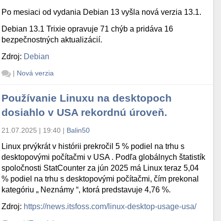
Po mesiaci od vydania Debian 13 vyšla nová verzia 13.1.
Debian 13.1 Trixie opravuje 71 chýb a pridáva 16
bezpečnostných aktualizácií.
Zdroj:
Debian
|
Nová verzia
Používanie Linuxu na desktopoch
dosiahlo v USA rekordnú úroveň.
21.07.2025 | 19:40
|
Balin50
Linux prvýkrát v histórii prekročil 5 % podiel na trhu s
desktopovými počítačmi v USA . Podľa globálnych štatistík
spoločnosti StatCounter za jún 2025 má Linux teraz 5,04
% podiel na trhu s desktopovými počítačmi, čím prekonal
kategóriu „ Neznámy “, ktorá predstavuje 4,76 %.
Zdroj:
https://news.itsfoss.com/linux-desktop-usage-usa/