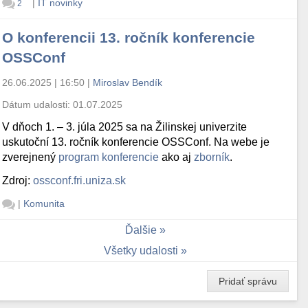
|
IT novinky
2
O konferencii 13. ročník konferencie
OSSConf
26.06.2025 | 16:50
|
Miroslav Bendík
Dátum udalosti:
01.07.2025
V dňoch 1. – 3. júla 2025 sa na Žilinskej univerzite
uskutoční 13. ročník konferencie OSSConf. Na webe je
zverejnený
program konferencie
ako aj
zborník
.
Zdroj:
ossconf.fri.uniza.sk
|
Komunita
Ďalšie
Všetky udalosti
Pridať správu