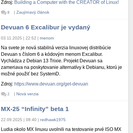
Zdroj:
Building a Computer with the CREATOR of Linux!
|
Zaujímavý článok
8
Devuan 6 Excalibur je vydaný
03.11.2025 | 22:52
|
menom
Na svete je nová stabilná verzia linuxovej distribúcie
Devuan s číslom 6 a kódovým menom Excalibur.
Vychádza z Debian 13 Trixie. Projekt Devuan sa
zameriava na poskytovanie alternatívy k Debianu, ktorú je
možné použiť bez SystemD.
Zdroj:
https://www.devuan.org/get-devuan
|
Nová verzia
2
MX-25 “Infinity” beta 1
22.09.2025 | 08:40
|
redhawk1975
Ludia okolo MX linuxu uvolnili na testovanie prvé ISO MX