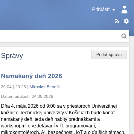
Prihlásiť
Správy
Pridať správu
Namakaný deň 2026
20.04 | 20:25
|
Miroslav Bendík
Dátum udalosti:
04.05.2026
Dňa 4. mája 2026 od 9:00 sa v priestoroch Univerzitnej
knižnice Technickej univerzity v Košiciach bude konať
namakaný deň, teda deň nabitý prednáškami a
workshopmi o vzdelávaní v IT, programovaní,
mikrokontroléroch, AI, bezpečnosti, IoT a o ďalších témach.