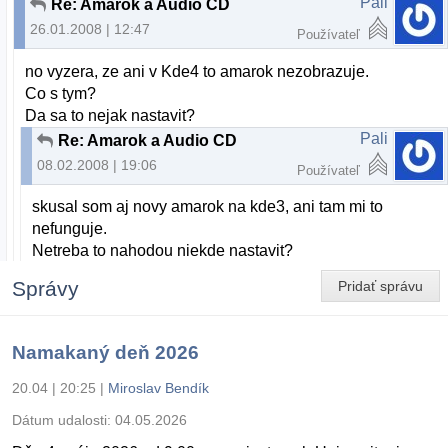
Pali
Re: Amarok a Audio CD
26.01.2008 | 12:47
Používateľ
no vyzera, ze ani v Kde4 to amarok nezobrazuje.
Co s tym?
Da sa to nejak nastavit?
Pali
Re: Amarok a Audio CD
08.02.2008 | 19:06
Používateľ
skusal som aj novy amarok na kde3, ani tam mi to
nefunguje.
Netreba to nahodou niekde nastavit?
Správy
Pridať správu
Namakaný deň 2026
20.04 | 20:25
|
Miroslav Bendík
Dátum udalosti:
04.05.2026