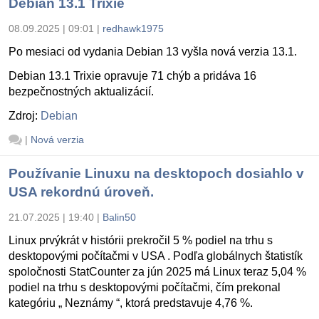
Debian 13.1 Trixie
08.09.2025 | 09:01
|
redhawk1975
Po mesiaci od vydania Debian 13 vyšla nová verzia 13.1.
Debian 13.1 Trixie opravuje 71 chýb a pridáva 16
bezpečnostných aktualizácií.
Zdroj:
Debian
|
Nová verzia
Používanie Linuxu na desktopoch dosiahlo v
USA rekordnú úroveň.
21.07.2025 | 19:40
|
Balin50
Linux prvýkrát v histórii prekročil 5 % podiel na trhu s
desktopovými počítačmi v USA . Podľa globálnych štatistík
spoločnosti StatCounter za jún 2025 má Linux teraz 5,04 %
podiel na trhu s desktopovými počítačmi, čím prekonal
kategóriu „ Neznámy “, ktorá predstavuje 4,76 %.