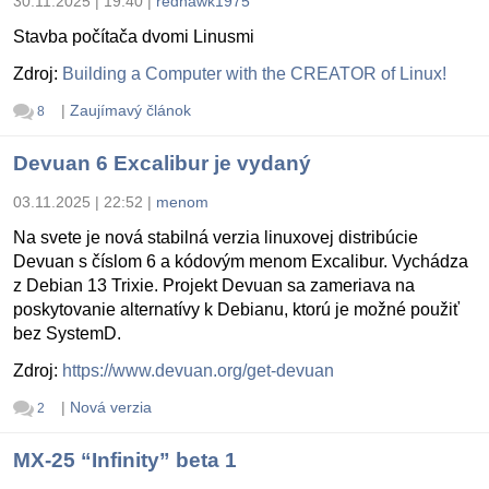
30.11.2025 | 19:40
|
redhawk1975
Stavba počítača dvomi Linusmi
Zdroj:
Building a Computer with the CREATOR of Linux!
|
Zaujímavý článok
8
Devuan 6 Excalibur je vydaný
03.11.2025 | 22:52
|
menom
Na svete je nová stabilná verzia linuxovej distribúcie
Devuan s číslom 6 a kódovým menom Excalibur. Vychádza
z Debian 13 Trixie. Projekt Devuan sa zameriava na
poskytovanie alternatívy k Debianu, ktorú je možné použiť
bez SystemD.
Zdroj:
https://www.devuan.org/get-devuan
|
Nová verzia
2
MX-25 “Infinity” beta 1