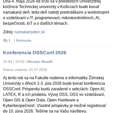
Dňa 4. mája 2026 od 9:00 sa v priestoroch Univerzitnej
knižnice Technickej univerzity v Košiciach bude konať
namakaný deň, teda deň nabitý prednáškami a workshopmi
o vzdelávaní v IT, programovaní, mikrokontroléroch, AI,
bezpečnosti, IoT a o ďalších témach.
Zdroj:
namakanyden.sk
|
Komunita
3
Konferencia OSSConf 2026
10.04 | 19:03
|
Miroslav Bendík
Dátum udalosti:
01.07.2026
Aj tento rok sa na Fakulte riadenia a informatiky Žilinskej
Univerzity v dňoch 1-3. júla 2026 bude konať konferencia
OSSConf. Príspevky budú zaradené v sekciách: Open AI,
LATEX, R a ich priatelia, Vývoj OSS, OSS vo vzdelávaní,
Open GIS & Open Data, Open Hardware a
Kyberbezpečnosť. Vlastné príspevky je možné registrovať
do 10. júna 2026. Tešíme sa na Vašu návštevu.