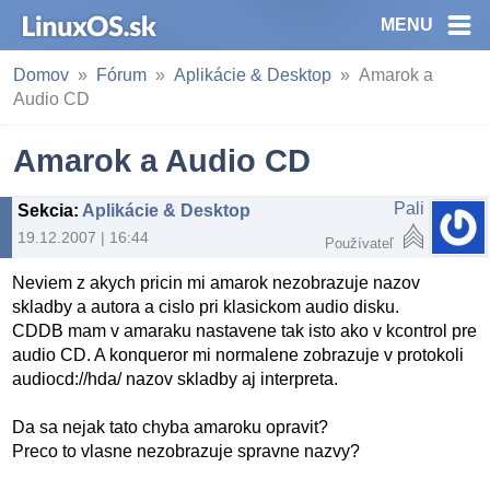
MENU
Domov
Fórum
Aplikácie & Desktop
Amarok a
Audio CD
Amarok a Audio CD
Pali
Sekcia
:
Aplikácie & Desktop
19.12.2007 | 16:44
Používateľ
Neviem z akych pricin mi amarok nezobrazuje nazov
skladby a autora a cislo pri klasickom audio disku.
CDDB mam v amaraku nastavene tak isto ako v kcontrol pre
audio CD. A konqueror mi normalene zobrazuje v protokoli
audiocd://hda/ nazov skladby aj interpreta.
Da sa nejak tato chyba amaroku opravit?
Preco to vlasne nezobrazuje spravne nazvy?