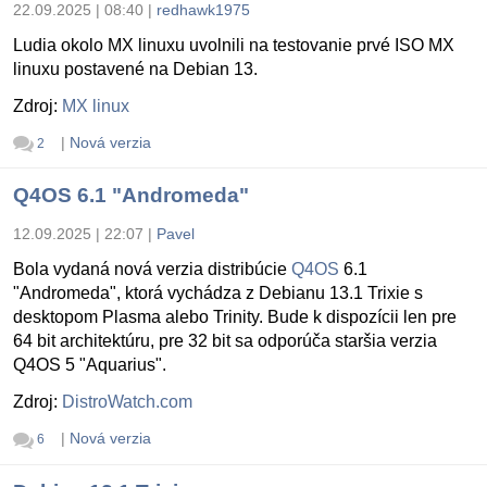
22.09.2025 | 08:40
|
redhawk1975
Ludia okolo MX linuxu uvolnili na testovanie prvé ISO MX
linuxu postavené na Debian 13.
Zdroj:
MX linux
|
Nová verzia
2
Q4OS 6.1 "Andromeda"
12.09.2025 | 22:07
|
Pavel
Bola vydaná nová verzia distribúcie
Q4OS
6.1
"Andromeda", ktorá vychádza z Debianu 13.1 Trixie s
desktopom Plasma alebo Trinity. Bude k dispozícii len pre
64 bit architektúru, pre 32 bit sa odporúča staršia verzia
Q4OS 5 "Aquarius".
Zdroj:
DistroWatch.com
|
Nová verzia
6