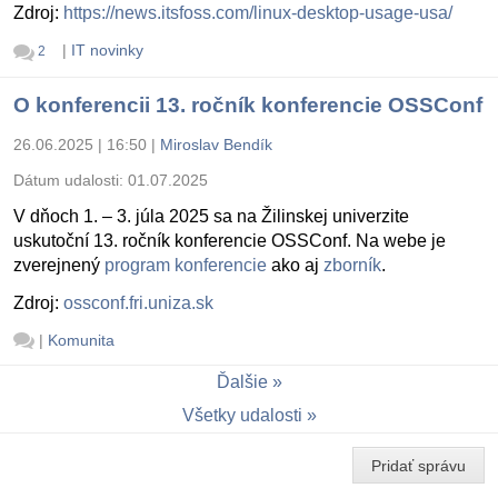
Zdroj:
https://news.itsfoss.com/linux-desktop-usage-usa/
|
IT novinky
2
O konferencii 13. ročník konferencie OSSConf
26.06.2025 | 16:50
|
Miroslav Bendík
Dátum udalosti:
01.07.2025
V dňoch 1. – 3. júla 2025 sa na Žilinskej univerzite
uskutoční 13. ročník konferencie OSSConf. Na webe je
zverejnený
program konferencie
ako aj
zborník
.
Zdroj:
ossconf.fri.uniza.sk
|
Komunita
Ďalšie
Všetky udalosti
Pridať správu