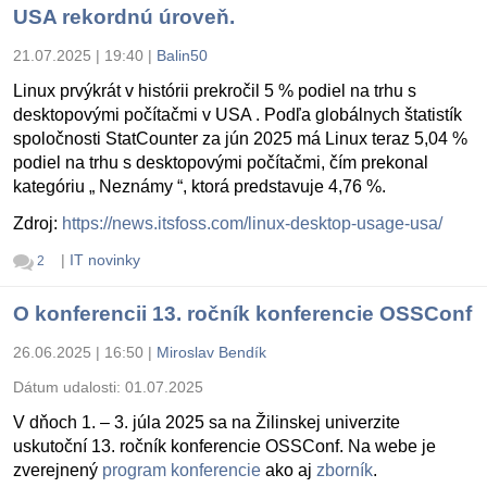
USA rekordnú úroveň.
21.07.2025 | 19:40
|
Balin50
Linux prvýkrát v histórii prekročil 5 % podiel na trhu s
desktopovými počítačmi v USA . Podľa globálnych štatistík
spoločnosti StatCounter za jún 2025 má Linux teraz 5,04 %
podiel na trhu s desktopovými počítačmi, čím prekonal
kategóriu „ Neznámy “, ktorá predstavuje 4,76 %.
Zdroj:
https://news.itsfoss.com/linux-desktop-usage-usa/
|
IT novinky
2
O konferencii 13. ročník konferencie OSSConf
26.06.2025 | 16:50
|
Miroslav Bendík
Dátum udalosti:
01.07.2025
V dňoch 1. – 3. júla 2025 sa na Žilinskej univerzite
uskutoční 13. ročník konferencie OSSConf. Na webe je
zverejnený
program konferencie
ako aj
zborník
.