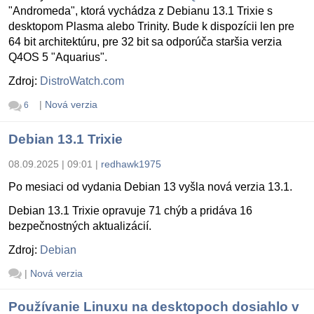
"Andromeda", ktorá vychádza z Debianu 13.1 Trixie s
desktopom Plasma alebo Trinity. Bude k dispozícii len pre
64 bit architektúru, pre 32 bit sa odporúča staršia verzia
Q4OS 5 "Aquarius".
Zdroj:
DistroWatch.com
|
Nová verzia
6
Debian 13.1 Trixie
08.09.2025 | 09:01
|
redhawk1975
Po mesiaci od vydania Debian 13 vyšla nová verzia 13.1.
Debian 13.1 Trixie opravuje 71 chýb a pridáva 16
bezpečnostných aktualizácií.
Zdroj:
Debian
|
Nová verzia
Používanie Linuxu na desktopoch dosiahlo v