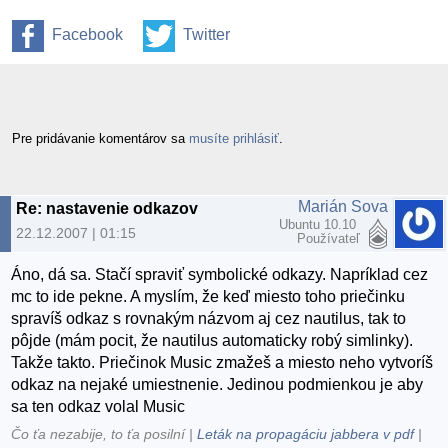
Facebook
Twitter
Pre pridávanie komentárov sa
musíte prihlásiť
.
Marián Sova
Re: nastavenie odkazov
Ubuntu 10.10
22.12.2007 | 01:15
Používateľ
Áno, dá sa. Stačí spraviť symbolické odkazy. Napríklad cez
mc to ide pekne. A myslím, že keď miesto toho priečinku
spravíš odkaz s rovnakým názvom aj cez nautilus, tak to
pôjde (mám pocit, že nautilus automaticky robý simlinky).
Takže takto. Priečinok Music zmažeš a miesto neho vytvoríš
odkaz na nejaké umiestnenie. Jedinou podmienkou je aby
sa ten odkaz volal Music
Čo ťa nezabije, to ťa posilní |
Leták na propagáciu jabbera v pdf
|