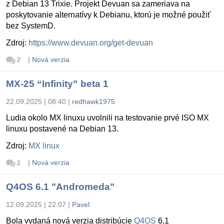
z Debian 13 Trixie. Projekt Devuan sa zameriava na
poskytovanie alternatívy k Debianu, ktorú je možné použiť
bez SystemD.
Zdroj:
https://www.devuan.org/get-devuan
|
Nová verzia
2
MX-25 “Infinity” beta 1
22.09.2025 | 08:40
|
redhawk1975
Ludia okolo MX linuxu uvolnili na testovanie prvé ISO MX
linuxu postavené na Debian 13.
Zdroj:
MX linux
|
Nová verzia
2
Q4OS 6.1 "Andromeda"
12.09.2025 | 22:07
|
Pavel
Bola vydaná nová verzia distribúcie
Q4OS
6.1