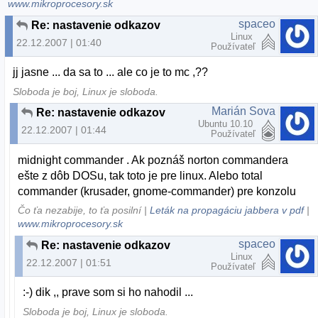
www.mikroprocesory.sk
spaceo
Re: nastavenie odkazov
Linux
22.12.2007 | 01:40
Používateľ
jj jasne ... da sa to ... ale co je to mc ,??
Sloboda je boj, Linux je sloboda.
Marián Sova
Re: nastavenie odkazov
Ubuntu 10.10
22.12.2007 | 01:44
Používateľ
midnight commander . Ak poznáš norton commandera
ešte z dôb DOSu, tak toto je pre linux. Alebo total
commander (krusader, gnome-commander) pre konzolu
Čo ťa nezabije, to ťa posilní |
Leták na propagáciu jabbera v pdf
|
www.mikroprocesory.sk
spaceo
Re: nastavenie odkazov
Linux
22.12.2007 | 01:51
Používateľ
:-) dik ,, prave som si ho nahodil ...
Sloboda je boj, Linux je sloboda.