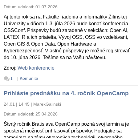
Dátum udalosti:
01.07.2026
Aj tento rok sa na Fakulte riadenia a informatiky Žilinskej
Univerzity v dňoch 1-3. júla 2026 bude konať konferencia
OSSConf. Príspevky budú zaradené v sekciách: Open AI,
LATEX, R a ich priatelia, Vývoj OSS, OSS vo vzdelávaní,
Open GIS & Open Data, Open Hardware a
Kyberbezpečnosť. Vlastné príspevky je možné registrovať
do 10. júna 2026. Tešíme sa na Vašu návštevu.
Zdroj:
Web konferencie
|
Komunita
1
Prihláste prednášku na 4. ročník OpenCamp
24.01 | 14:45
|
MarekGalinski
Dátum udalosti:
25.04.2026
Štvrtý ročník Bratislava OpenCamp pozná svoj termín a je
spustená možnosť prihlasovať príspevky. Podujatie sa
zameriava na témy otvorených technológii, otvoreného