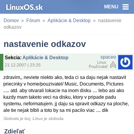
MENU
Domov
Fórum
Aplikácie & Desktop
nastavenie
odkazov
nastavenie odkazov
spaceo
Sekcia
:
Aplikácie & Desktop
Linux
21.12.2007 | 23:25
Používateľ
zdravim,, neviete niekto ako, teda ci sa daju nejak nastavit
priecinky v home/pouzivatel/ Music, Documents, Pictures
..... atd. aby otvarali lokacie na inom disku .... lebo asi ako
kazdy mam taketo veci na disku, ktory v pripade padu
systemu, neformatujem. jj daju sa spravit odkazy na ploche,
ale tie nejak blbli a toto by sa mi pacilo viac .... dik
Sloboda je boj, Linux je sloboda.
Zdieľať