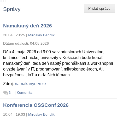
Správy
Pridať správu
Namakaný deň 2026
20.04 | 20:25
|
Miroslav Bendík
Dátum udalosti:
04.05.2026
Dňa 4. mája 2026 od 9:00 sa v priestoroch Univerzitnej
knižnice Technickej univerzity v Košiciach bude konať
namakaný deň, teda deň nabitý prednáškami a workshopmi
o vzdelávaní v IT, programovaní, mikrokontroléroch, AI,
bezpečnosti, IoT a o ďalších témach.
Zdroj:
namakanyden.sk
|
Komunita
3
Konferencia OSSConf 2026
10.04 | 19:03
|
Miroslav Bendík