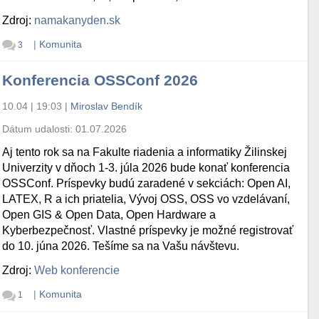
Zdroj:
namakanyden.sk
|
Komunita
3
Konferencia OSSConf 2026
10.04 | 19:03
|
Miroslav Bendík
Dátum udalosti:
01.07.2026
Aj tento rok sa na Fakulte riadenia a informatiky Žilinskej
Univerzity v dňoch 1-3. júla 2026 bude konať konferencia
OSSConf. Príspevky budú zaradené v sekciách: Open AI,
LATEX, R a ich priatelia, Vývoj OSS, OSS vo vzdelávaní,
Open GIS & Open Data, Open Hardware a
Kyberbezpečnosť. Vlastné príspevky je možné registrovať
do 10. júna 2026. Tešíme sa na Vašu návštevu.
Zdroj:
Web konferencie
|
Komunita
1