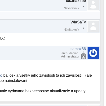
tukan58256
Návštevník
WlaSaTy
Návštevník
B.:
samox86
arch, debian
Administrátor
to
balicek a vsetky jeho zavislosti (a ich zavislosti...) ale
 po nainstalovani
e stale vydavane bezpecnostne aktualizacie a updaty