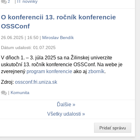
|
IT novinky
2
O konferencii 13. ročník konferencie
OSSConf
26.06.2025 | 16:50
|
Miroslav Bendík
Dátum udalosti:
01.07.2025
V dňoch 1. – 3. júla 2025 sa na Žilinskej univerzite
uskutoční 13. ročník konferencie OSSConf. Na webe je
zverejnený
program konferencie
ako aj
zborník
.
Zdroj:
ossconf.fri.uniza.sk
|
Komunita
Ďalšie
Všetky udalosti
Pridať správu