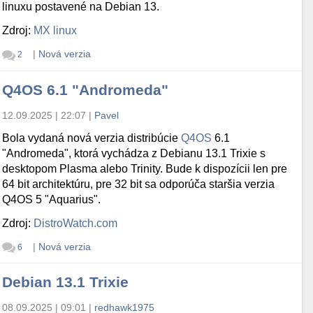
linuxu postavené na Debian 13.
Zdroj:
MX linux
|
Nová verzia
2
Q4OS 6.1 "Andromeda"
12.09.2025 | 22:07
|
Pavel
Bola vydaná nová verzia distribúcie
Q4OS
6.1
"Andromeda", ktorá vychádza z Debianu 13.1 Trixie s
desktopom Plasma alebo Trinity. Bude k dispozícii len pre
64 bit architektúru, pre 32 bit sa odporúča staršia verzia
Q4OS 5 "Aquarius".
Zdroj:
DistroWatch.com
|
Nová verzia
6
Debian 13.1 Trixie
08.09.2025 | 09:01
|
redhawk1975