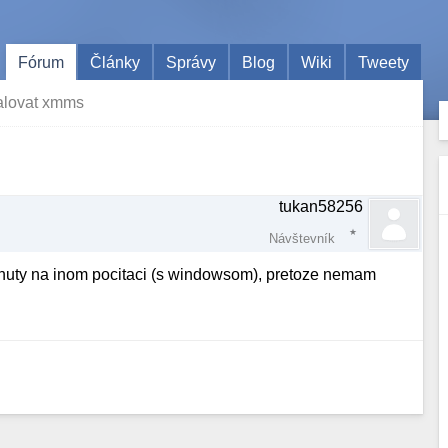
Fórum
Články
Správy
Blog
Wiki
Tweety
alovat xmms
tukan58256
Návštevník
hnuty na inom pocitaci (s windowsom), pretoze nemam