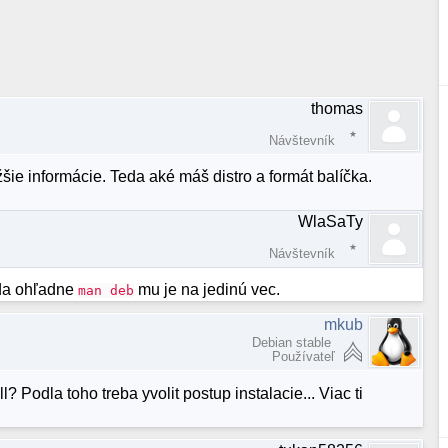
thomas
Návštevník
šie informácie. Teda aké máš distro a formát balíčka.
WlaSaTy
Návštevník
ada ohľadne
mu je na jedinú vec.
man deb
mkub
Debian stable
Používateľ
? Podla toho treba yvolit postup instalacie... Viac ti