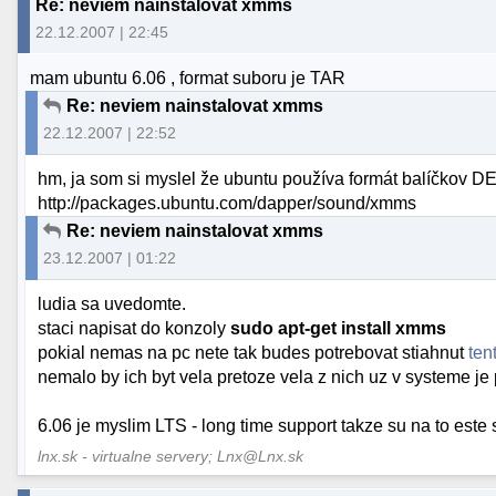
Re: neviem nainstalovat xmms
22.12.2007 | 22:45
mam ubuntu 6.06 , format suboru je TAR
Re: neviem nainstalovat xmms
22.12.2007 | 22:52
hm, ja som si myslel že ubuntu používa formát balíčkov DE
http://packages.ubuntu.com/dapper/sound/xmms
Re: neviem nainstalovat xmms
23.12.2007 | 01:22
ludia sa uvedomte.
staci napisat do konzoly
sudo apt-get install xmms
pokial nemas na pc nete tak budes potrebovat stiahnut
ten
nemalo by ich byt vela pretoze vela z nich uz v systeme je
6.06 je myslim LTS - long time support takze su na to est
lnx.sk - virtualne servery; Lnx@Lnx.sk