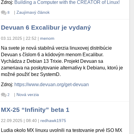
Zdroj:
Building a Computer with the CREATOR of Linux!
|
Zaujímavý článok
8
Devuan 6 Excalibur je vydaný
03.11.2025 | 22:52
|
menom
Na svete je nová stabilná verzia linuxovej distribúcie
Devuan s číslom 6 a kódovým menom Excalibur.
Vychádza z Debian 13 Trixie. Projekt Devuan sa
zameriava na poskytovanie alternatívy k Debianu, ktorú je
možné použiť bez SystemD.
Zdroj:
https://www.devuan.org/get-devuan
|
Nová verzia
2
MX-25 “Infinity” beta 1
22.09.2025 | 08:40
|
redhawk1975
Ludia okolo MX linuxu uvolnili na testovanie prvé ISO MX