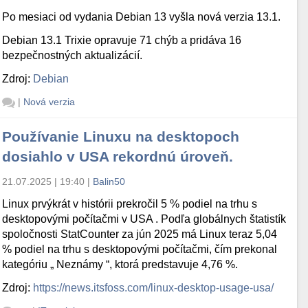
Po mesiaci od vydania Debian 13 vyšla nová verzia 13.1.
Debian 13.1 Trixie opravuje 71 chýb a pridáva 16
bezpečnostných aktualizácií.
Zdroj:
Debian
|
Nová verzia
Používanie Linuxu na desktopoch
dosiahlo v USA rekordnú úroveň.
21.07.2025 | 19:40
|
Balin50
Linux prvýkrát v histórii prekročil 5 % podiel na trhu s
desktopovými počítačmi v USA . Podľa globálnych štatistík
spoločnosti StatCounter za jún 2025 má Linux teraz 5,04
% podiel na trhu s desktopovými počítačmi, čím prekonal
kategóriu „ Neznámy “, ktorá predstavuje 4,76 %.
Zdroj:
https://news.itsfoss.com/linux-desktop-usage-usa/