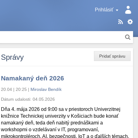
Prihlásiť
Správy
Pridať správu
Namakaný deň 2026
20.04 | 20:25
|
Miroslav Bendík
Dátum udalosti:
04.05.2026
Dňa 4. mája 2026 od 9:00 sa v priestoroch Univerzitnej
knižnice Technickej univerzity v Košiciach bude konať
namakaný deň, teda deň nabitý prednáškami a
workshopmi o vzdelávaní v IT, programovaní,
mikrokontroléroch, AI, bezpečnosti, IoT a o ďalších témach.