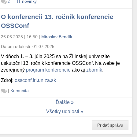
|
IT novinky
2
O konferencii 13. ročník konferencie
OSSConf
26.06.2025 | 16:50
|
Miroslav Bendík
Dátum udalosti:
01.07.2025
V dňoch 1. – 3. júla 2025 sa na Žilinskej univerzite
uskutoční 13. ročník konferencie OSSConf. Na webe je
zverejnený
program konferencie
ako aj
zborník
.
Zdroj:
ossconf.fri.uniza.sk
|
Komunita
Ďalšie
Všetky udalosti
Pridať správu