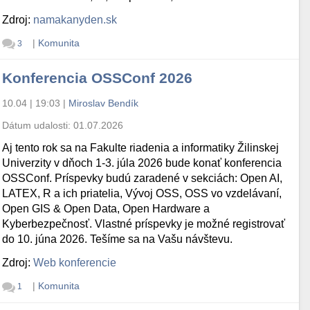
Zdroj:
namakanyden.sk
|
Komunita
3
Konferencia OSSConf 2026
10.04 | 19:03
|
Miroslav Bendík
Dátum udalosti:
01.07.2026
Aj tento rok sa na Fakulte riadenia a informatiky Žilinskej
Univerzity v dňoch 1-3. júla 2026 bude konať konferencia
OSSConf. Príspevky budú zaradené v sekciách: Open AI,
LATEX, R a ich priatelia, Vývoj OSS, OSS vo vzdelávaní,
Open GIS & Open Data, Open Hardware a
Kyberbezpečnosť. Vlastné príspevky je možné registrovať
do 10. júna 2026. Tešíme sa na Vašu návštevu.
Zdroj:
Web konferencie
|
Komunita
1