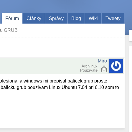
Fórum
Články
Správy
Blog
Wiki
Tweety
ku GRUB
Miro
Archlinux
Používateľ
esional a windows mi prepisal balicek grub proste
 balicku grub pouzivam Linux Ubuntu 7.04 pri 6.10 som to