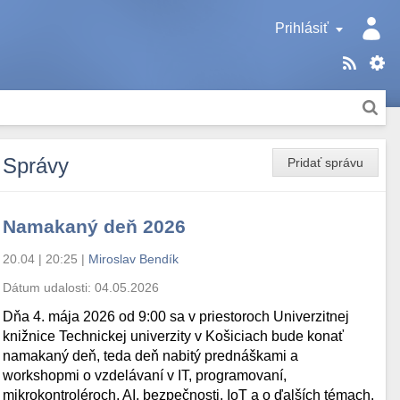
Prihlásiť
Správy
Pridať správu
Namakaný deň 2026
20.04 | 20:25
|
Miroslav Bendík
Dátum udalosti:
04.05.2026
Dňa 4. mája 2026 od 9:00 sa v priestoroch Univerzitnej
knižnice Technickej univerzity v Košiciach bude konať
namakaný deň, teda deň nabitý prednáškami a
workshopmi o vzdelávaní v IT, programovaní,
mikrokontroléroch, AI, bezpečnosti, IoT a o ďalších témach.