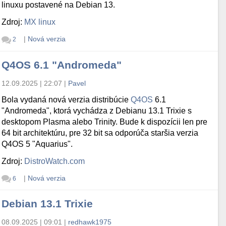
linuxu postavené na Debian 13.
Zdroj:
MX linux
|
Nová verzia
2
Q4OS 6.1 "Andromeda"
12.09.2025 | 22:07
|
Pavel
Bola vydaná nová verzia distribúcie
Q4OS
6.1
"Andromeda", ktorá vychádza z Debianu 13.1 Trixie s
desktopom Plasma alebo Trinity. Bude k dispozícii len pre
64 bit architektúru, pre 32 bit sa odporúča staršia verzia
Q4OS 5 "Aquarius".
Zdroj:
DistroWatch.com
|
Nová verzia
6
Debian 13.1 Trixie
08.09.2025 | 09:01
|
redhawk1975