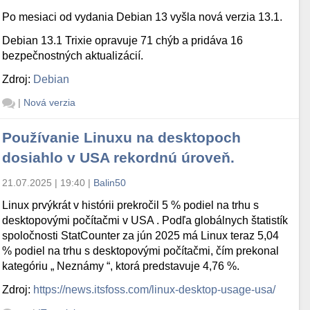
Po mesiaci od vydania Debian 13 vyšla nová verzia 13.1.
Debian 13.1 Trixie opravuje 71 chýb a pridáva 16
bezpečnostných aktualizácií.
Zdroj:
Debian
|
Nová verzia
Používanie Linuxu na desktopoch
dosiahlo v USA rekordnú úroveň.
21.07.2025 | 19:40
|
Balin50
Linux prvýkrát v histórii prekročil 5 % podiel na trhu s
desktopovými počítačmi v USA . Podľa globálnych štatistík
spoločnosti StatCounter za jún 2025 má Linux teraz 5,04
% podiel na trhu s desktopovými počítačmi, čím prekonal
kategóriu „ Neznámy “, ktorá predstavuje 4,76 %.
Zdroj:
https://news.itsfoss.com/linux-desktop-usage-usa/