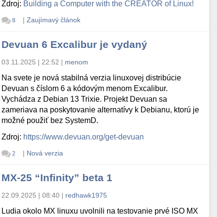
Zdroj:
Building a Computer with the CREATOR of Linux!
|
Zaujímavý článok
8
Devuan 6 Excalibur je vydaný
03.11.2025 | 22:52
|
menom
Na svete je nová stabilná verzia linuxovej distribúcie
Devuan s číslom 6 a kódovým menom Excalibur.
Vychádza z Debian 13 Trixie. Projekt Devuan sa
zameriava na poskytovanie alternatívy k Debianu, ktorú je
možné použiť bez SystemD.
Zdroj:
https://www.devuan.org/get-devuan
|
Nová verzia
2
MX-25 “Infinity” beta 1
22.09.2025 | 08:40
|
redhawk1975
Ludia okolo MX linuxu uvolnili na testovanie prvé ISO MX