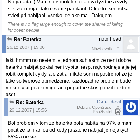
No parada :) Mam notebook len cca dva tyzdne a vzdy
siel zo zdroja.. takze som spanikaril :D Ide to, kontrolka
svieti pri nabijani, vsetko ide ako ma.. Dakujem
There is no flag large enough to cover the shame of killing
innocent people
motorhead
Re: Baterka
26.12.2007 | 15:36
Návštevník
fakt, hmmm no neviem, v jednom suhlasim ze neni dobre
baterku nabijat pokial neni vybita, resp. najvhodnejsie je jej
robit komplet cykly, ale zatial nikde som nepostrehol ze je
take softwerove obmedzenie, kazdopadne problem bude
niekde v acpi a konfiguracii pripadne skus pouzit custom
dsdt
Dare_devil
Re: Baterka
Debian, OpenSuse
26.12.2007 | 15:56
Používateľ
Bol problem v tom ze baterka bola nabita na 97% a mam
pocit ze ta hranica od kedy ju zacne nabijat je nejakych
85% a nizsie..