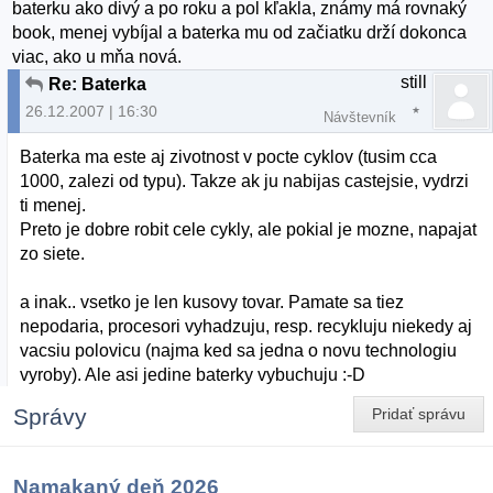
baterku ako divý a po roku a pol kľakla, známy má rovnaký
book, menej vybíjal a baterka mu od začiatku drží dokonca
viac, ako u mňa nová.
still
Re: Baterka
26.12.2007 | 16:30
Návštevník
Baterka ma este aj zivotnost v pocte cyklov (tusim cca
1000, zalezi od typu). Takze ak ju nabijas castejsie, vydrzi
ti menej.
Preto je dobre robit cele cykly, ale pokial je mozne, napajat
zo siete.
a inak.. vsetko je len kusovy tovar. Pamate sa tiez
nepodaria, procesori vyhadzuju, resp. recykluju niekedy aj
vacsiu polovicu (najma ked sa jedna o novu technologiu
vyroby). Ale asi jedine baterky vybuchuju :-D
Správy
Pridať správu
Namakaný deň 2026