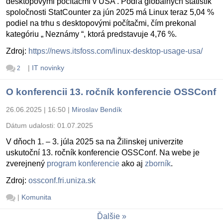
desktopovými počítačmi v USA . Podľa globálnych štatistík
spoločnosti StatCounter za jún 2025 má Linux teraz 5,04 %
podiel na trhu s desktopovými počítačmi, čím prekonal
kategóriu „ Neznámy “, ktorá predstavuje 4,76 %.
Zdroj:
https://news.itsfoss.com/linux-desktop-usage-usa/
|
IT novinky
2
O konferencii 13. ročník konferencie OSSConf
26.06.2025 | 16:50
|
Miroslav Bendík
Dátum udalosti:
01.07.2025
V dňoch 1. – 3. júla 2025 sa na Žilinskej univerzite
uskutoční 13. ročník konferencie OSSConf. Na webe je
zverejnený
program konferencie
ako aj
zborník
.
Zdroj:
ossconf.fri.uniza.sk
|
Komunita
Ďalšie