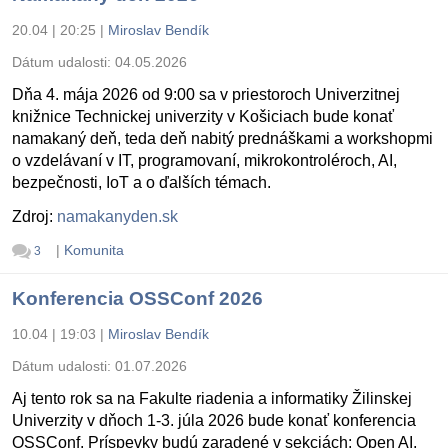
20.04 | 20:25
|
Miroslav Bendík
Dátum udalosti:
04.05.2026
Dňa 4. mája 2026 od 9:00 sa v priestoroch Univerzitnej
knižnice Technickej univerzity v Košiciach bude konať
namakaný deň, teda deň nabitý prednáškami a workshopmi
o vzdelávaní v IT, programovaní, mikrokontroléroch, AI,
bezpečnosti, IoT a o ďalších témach.
Zdroj:
namakanyden.sk
|
Komunita
3
Konferencia OSSConf 2026
10.04 | 19:03
|
Miroslav Bendík
Dátum udalosti:
01.07.2026
Aj tento rok sa na Fakulte riadenia a informatiky Žilinskej
Univerzity v dňoch 1-3. júla 2026 bude konať konferencia
OSSConf. Príspevky budú zaradené v sekciách: Open AI,