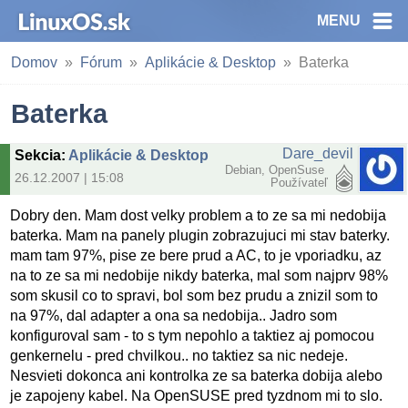
MENU
Domov
Fórum
Aplikácie & Desktop
Baterka
Baterka
Dare_devil
Sekcia
:
Aplikácie & Desktop
Debian, OpenSuse
26.12.2007 | 15:08
Používateľ
Dobry den. Mam dost velky problem a to ze sa mi nedobija
baterka. Mam na panely plugin zobrazujuci mi stav baterky.
mam tam 97%, pise ze bere prud a AC, to je vporiadku, az
na to ze sa mi nedobije nikdy baterka, mal som najprv 98%
som skusil co to spravi, bol som bez prudu a znizil som to
na 97%, dal adapter a ona sa nedobija.. Jadro som
konfiguroval sam - to s tym nepohlo a taktiez aj pomocou
genkernelu - pred chvilkou.. no taktiez sa nic nedeje.
Nesvieti dokonca ani kontrolka ze sa baterka dobija alebo
je zapojeny kabel. Na OpenSUSE pred tyzdnom mi to slo.