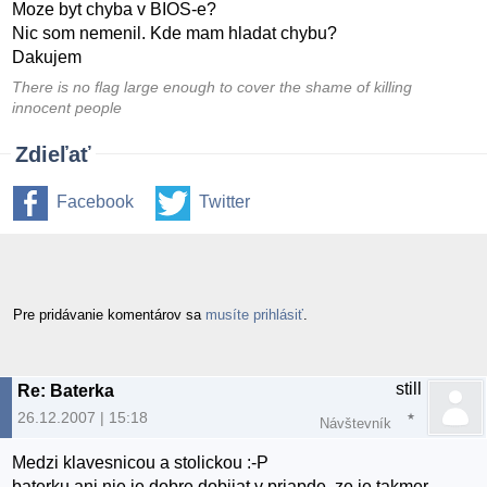
Moze byt chyba v BIOS-e?
Nic som nemenil. Kde mam hladat chybu?
Dakujem
There is no flag large enough to cover the shame of killing
innocent people
Zdieľať
Facebook
Twitter
Pre pridávanie komentárov sa
musíte prihlásiť
.
still
Re: Baterka
26.12.2007 | 15:18
Návštevník
Medzi klavesnicou a stolickou :-P
baterku ani nie je dobre dobijat v priapde, ze je takmer