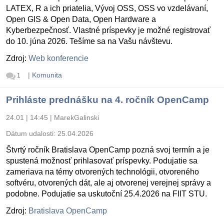
LATEX, R a ich priatelia, Vývoj OSS, OSS vo vzdelávaní,
Open GIS & Open Data, Open Hardware a
Kyberbezpečnosť. Vlastné príspevky je možné registrovať
do 10. júna 2026. Tešíme sa na Vašu návštevu.
Zdroj:
Web konferencie
|
Komunita
1
Prihláste prednášku na 4. ročník OpenCamp
24.01 | 14:45
|
MarekGalinski
Dátum udalosti:
25.04.2026
Štvrtý ročník Bratislava OpenCamp pozná svoj termín a je
spustená možnosť prihlasovať príspevky. Podujatie sa
zameriava na témy otvorených technológii, otvoreného
softvéru, otvorených dát, ale aj otvorenej verejnej správy a
podobne. Podujatie sa uskutoční 25.4.2026 na FIIT STU.
Zdroj:
Bratislava OpenCamp