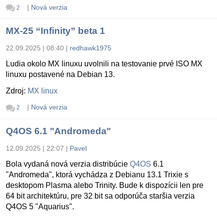
|
Nová verzia
2
MX-25 “Infinity” beta 1
22.09.2025 | 08:40
|
redhawk1975
Ludia okolo MX linuxu uvolnili na testovanie prvé ISO MX
linuxu postavené na Debian 13.
Zdroj:
MX linux
|
Nová verzia
2
Q4OS 6.1 "Andromeda"
12.09.2025 | 22:07
|
Pavel
Bola vydaná nová verzia distribúcie
Q4OS
6.1
"Andromeda", ktorá vychádza z Debianu 13.1 Trixie s
desktopom Plasma alebo Trinity. Bude k dispozícii len pre
64 bit architektúru, pre 32 bit sa odporúča staršia verzia
Q4OS 5 "Aquarius".