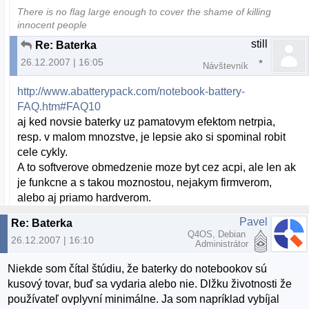
There is no flag large enough to cover the shame of killing
innocent people
still
Re: Baterka
26.12.2007 | 16:05
Návštevník
http://www.abatterypack.com/notebook-battery-
FAQ.htm#FAQ10
aj ked novsie baterky uz pamatovym efektom netrpia,
resp. v malom mnozstve, je lepsie ako si spominal robit
cele cykly.
A to softverove obmedzenie moze byt cez acpi, ale len ak
je funkcne a s takou moznostou, nejakym firmverom,
alebo aj priamo hardverom.
Pavel
Re: Baterka
Q4OS, Debian
26.12.2007 | 16:10
Administrátor
Niekde som čítal štúdiu, že baterky do notebookov sú
kusový tovar, buď sa vydaria alebo nie. Dlžku životnosti že
používateľ ovplyvní minimálne. Ja som napríklad vybíjal