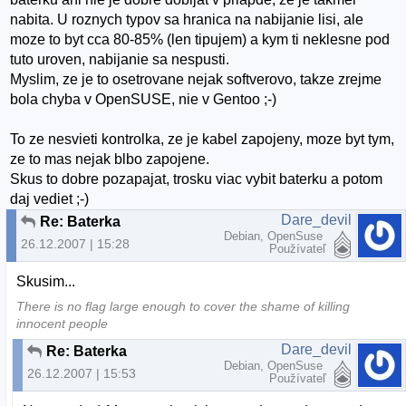
nabita. U roznych typov sa hranica na nabijanie lisi, ale
moze to byt cca 80-85% (len tipujem) a kym ti neklesne pod
tuto uroven, nabijanie sa nespusti.
Myslim, ze je to osetrovane nejak softverovo, takze zrejme
bola chyba v OpenSUSE, nie v Gentoo ;-)
To ze nesvieti kontrolka, ze je kabel zapojeny, moze byt tym,
ze to mas nejak blbo zapojene.
Skus to dobre pozapajat, trosku viac vybit baterku a potom
daj vediet ;-)
Dare_devil
Re: Baterka
Debian, OpenSuse
26.12.2007 | 15:28
Používateľ
Skusim...
There is no flag large enough to cover the shame of killing
innocent people
Dare_devil
Re: Baterka
Debian, OpenSuse
26.12.2007 | 15:53
Používateľ