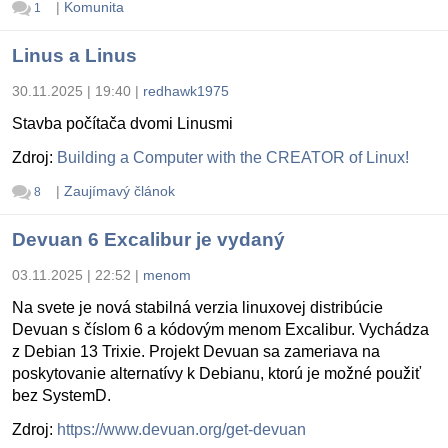
|
Komunita
1
Linus a Linus
30.11.2025 | 19:40
|
redhawk1975
Stavba počítača dvomi Linusmi
Zdroj:
Building a Computer with the CREATOR of Linux!
|
Zaujímavý článok
8
Devuan 6 Excalibur je vydaný
03.11.2025 | 22:52
|
menom
Na svete je nová stabilná verzia linuxovej distribúcie
Devuan s číslom 6 a kódovým menom Excalibur. Vychádza
z Debian 13 Trixie. Projekt Devuan sa zameriava na
poskytovanie alternatívy k Debianu, ktorú je možné použiť
bez SystemD.
Zdroj:
https://www.devuan.org/get-devuan