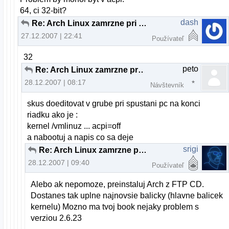
64, ci 32-bit?
dash
Re: Arch Linux zamrzne pri boote
27.12.2007 | 22:41
Používateľ
32
peto
Re: Arch Linux zamrzne pri boote
28.12.2007 | 08:17
Návštevník
skus doeditovat v grube pri spustani pc na konci
riadku ako je :
kernel /vmlinuz ... acpi=off
a nabootuj a napis co sa deje
srigi
Re: Arch Linux zamrzne pri boote
28.12.2007 | 09:40
Používateľ
Alebo ak nepomoze, preinstaluj Arch z FTP CD.
Dostanes tak uplne najnovsie balicky (hlavne balicek
kernelu) Mozno ma tvoj book nejaky problem s
verziou 2.6.23