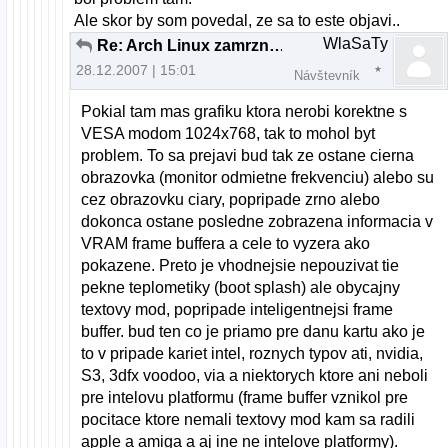
Ale skor by som povedal, ze sa to este objavi..
WlaSaTy
Re: Arch Linux zamrzne pri boote
28.12.2007 | 15:01
Návštevník
Pokial tam mas grafiku ktora nerobi korektne s
VESA modom 1024x768, tak to mohol byt
problem. To sa prejavi bud tak ze ostane cierna
obrazovka (monitor odmietne frekvenciu) alebo su
cez obrazovku ciary, popripade zrno alebo
dokonca ostane posledne zobrazena informacia v
VRAM frame buffera a cele to vyzera ako
pokazene. Preto je vhodnejsie nepouzivat tie
pekne teplometiky (boot splash) ale obycajny
textovy mod, popripade inteligentnejsi frame
buffer. bud ten co je priamo pre danu kartu ako je
to v pripade kariet intel, roznych typov ati, nvidia,
S3, 3dfx voodoo, via a niektorych ktore ani neboli
pre intelovu platformu (frame buffer vznikol pre
pocitace ktore nemali textovy mod kam sa radili
apple a amiga a aj ine ne intelove platformy).