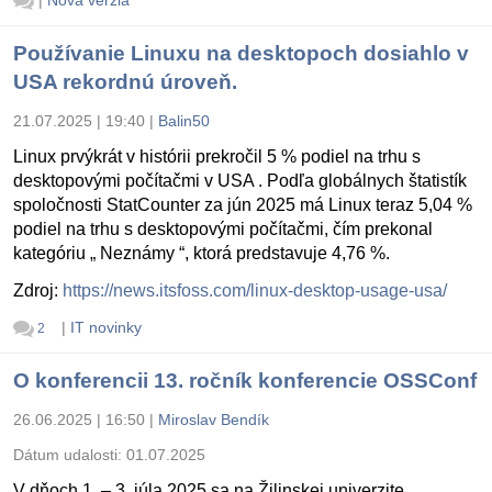
|
Nová verzia
Používanie Linuxu na desktopoch dosiahlo v
USA rekordnú úroveň.
21.07.2025 | 19:40
|
Balin50
Linux prvýkrát v histórii prekročil 5 % podiel na trhu s
desktopovými počítačmi v USA . Podľa globálnych štatistík
spoločnosti StatCounter za jún 2025 má Linux teraz 5,04 %
podiel na trhu s desktopovými počítačmi, čím prekonal
kategóriu „ Neznámy “, ktorá predstavuje 4,76 %.
Zdroj:
https://news.itsfoss.com/linux-desktop-usage-usa/
|
IT novinky
2
O konferencii 13. ročník konferencie OSSConf
26.06.2025 | 16:50
|
Miroslav Bendík
Dátum udalosti:
01.07.2025
V dňoch 1. – 3. júla 2025 sa na Žilinskej univerzite