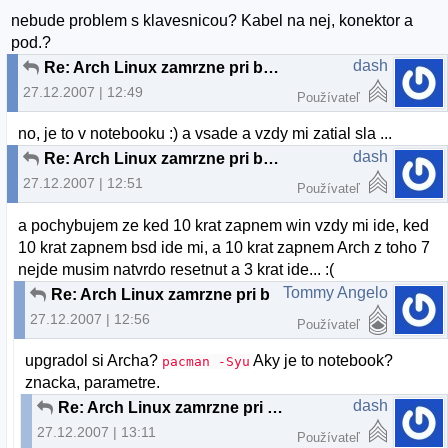
nebude problem s klavesnicou? Kabel na nej, konektor a
pod.?
dash
Re: Arch Linux zamrzne pri boote
27.12.2007 | 12:49
Používateľ
no, je to v notebooku :) a vsade a vzdy mi zatial sla ...
dash
Re: Arch Linux zamrzne pri boote
27.12.2007 | 12:51
Používateľ
a pochybujem ze ked 10 krat zapnem win vzdy mi ide, ked
10 krat zapnem bsd ide mi, a 10 krat zapnem Arch z toho 7
nejde musim natvrdo resetnut a 3 krat ide... :(
Tommy Angelo
Re: Arch Linux zamrzne pri boote
27.12.2007 | 12:56
Používateľ
upgradol si Archa?
Aky je to notebook?
pacman -Syu
znacka, parametre.
dash
Re: Arch Linux zamrzne pri boote
27.12.2007 | 13:11
Používateľ