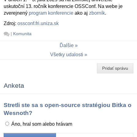
uskutoční 13. ročník konferencie OSSConf. Na webe je
zverejnený
program konferencie
ako aj
zborník
.
Zdroj:
ossconf.fri.uniza.sk
|
Komunita
Ďalšie
Všetky udalosti
Pridať správu
Anketa
Stretli ste sa s open-source stratégiou Bitka o
Wesnoth?
Áno, hral som alebo hrávam