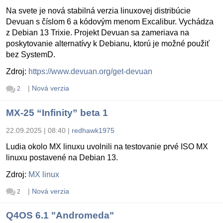
Na svete je nová stabilná verzia linuxovej distribúcie
Devuan s číslom 6 a kódovým menom Excalibur. Vychádza
z Debian 13 Trixie. Projekt Devuan sa zameriava na
poskytovanie alternatívy k Debianu, ktorú je možné použiť
bez SystemD.
Zdroj:
https://www.devuan.org/get-devuan
|
Nová verzia
2
MX-25 “Infinity” beta 1
22.09.2025 | 08:40
|
redhawk1975
Ludia okolo MX linuxu uvolnili na testovanie prvé ISO MX
linuxu postavené na Debian 13.
Zdroj:
MX linux
|
Nová verzia
2
Q4OS 6.1 "Andromeda"