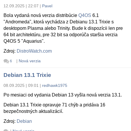
12.09.2025 | 22:07
|
Pavel
Bola vydaná nová verzia distribúcie
Q4OS
6.1
"Andromeda", ktorá vychádza z Debianu 13.1 Trixie s
desktopom Plasma alebo Trinity. Bude k dispozícii len pre
64 bit architektúru, pre 32 bit sa odporúča staršia verzia
Q4OS 5 "Aquarius".
Zdroj:
DistroWatch.com
|
Nová verzia
6
Debian 13.1 Trixie
08.09.2025 | 09:01
|
redhawk1975
Po mesiaci od vydania Debian 13 vyšla nová verzia 13.1.
Debian 13.1 Trixie opravuje 71 chýb a pridáva 16
bezpečnostných aktualizácií.
Zdroj:
Debian