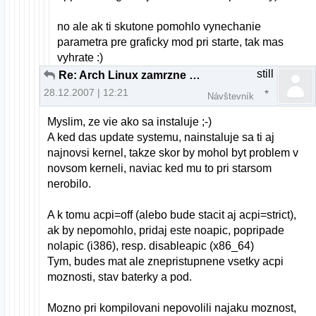
no ale ak ti skutone pomohlo vynechanie
parametra pre graficky mod pri starte, tak mas
vyhrate :)
still
Re: Arch Linux zamrzne pri boote
28.12.2007 | 12:21
Návštevník
Myslim, ze vie ako sa instaluje ;-)
A ked das update systemu, nainstaluje sa ti aj
najnovsi kernel, takze skor by mohol byt problem v
novsom kerneli, naviac ked mu to pri starsom
nerobilo.
A k tomu acpi=off (alebo bude stacit aj acpi=strict),
ak by nepomohlo, pridaj este noapic, popripade
nolapic (i386), resp. disableapic (x86_64)
Tym, budes mat ale znepristupnene vsetky acpi
moznosti, stav baterky a pod.
Mozno pri kompilovani nepovolili najaku moznost,