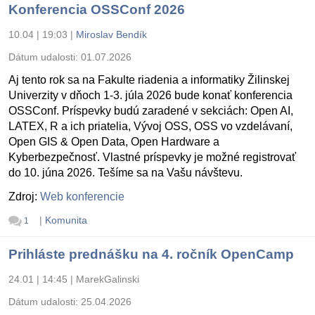
Konferencia OSSConf 2026
10.04 | 19:03
|
Miroslav Bendík
Dátum udalosti:
01.07.2026
Aj tento rok sa na Fakulte riadenia a informatiky Žilinskej
Univerzity v dňoch 1-3. júla 2026 bude konať konferencia
OSSConf. Príspevky budú zaradené v sekciách: Open AI,
LATEX, R a ich priatelia, Vývoj OSS, OSS vo vzdelávaní,
Open GIS & Open Data, Open Hardware a
Kyberbezpečnosť. Vlastné príspevky je možné registrovať
do 10. júna 2026. Tešíme sa na Vašu návštevu.
Zdroj:
Web konferencie
|
Komunita
1
Prihláste prednášku na 4. ročník OpenCamp
24.01 | 14:45
|
MarekGalinski
Dátum udalosti:
25.04.2026