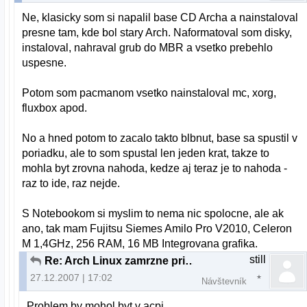
Ne, klasicky som si napalil base CD Archa a nainstaloval
presne tam, kde bol stary Arch. Naformatoval som disky,
instaloval, nahraval grub do MBR a vsetko prebehlo
uspesne.
Potom som pacmanom vsetko nainstaloval mc, xorg,
fluxbox apod.
No a hned potom to zacalo takto blbnut, base sa spustil v
poriadku, ale to som spustal len jeden krat, takze to
mohla byt zrovna nahoda, kedze aj teraz je to nahoda -
raz to ide, raz nejde.
S Notebookom si myslim to nema nic spolocne, ale ak
ano, tak mam Fujitsu Siemes Amilo Pro V2010, Celeron
M 1,4GHz, 256 RAM, 16 MB Integrovana grafika.
still
Re: Arch Linux zamrzne pri boote
27.12.2007 | 17:02
Návštevník
Problem by mohol byt v acpi.