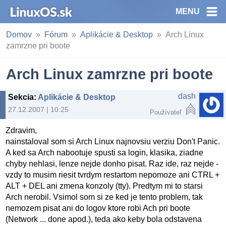
MENU
Domov
Fórum
Aplikácie & Desktop
Arch Linux
zamrzne pri boote
Arch Linux zamrzne pri boote
dash
Sekcia
:
Aplikácie & Desktop
27.12.2007 | 10:25
Používateľ
Zdravim,
nainstaloval som si Arch Linux najnovsiu verziu Don't Panic.
A ked sa Arch nabootuje spusti sa login, klasika, ziadne
chyby nehlasi, lenze nejde donho pisat. Raz ide, raz nejde -
vzdy to musim riesit tvrdym restartom nepomoze ani CTRL +
ALT + DEL ani zmena konzoly (tty). Predtym mi to starsi
Arch nerobil. Vsimol som si ze ked je tento problem, tak
nemozem pisat ani do logov ktore robi Ach pri boote
(Network ... done apod.), teda ako keby bola odstavena