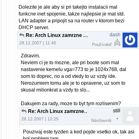
Dolezite je ale aby si pri takejto instalacii mal
funkcne inet spojenie, takze najlepsie je mat std.
LAN adapter a pripojit sa na router v ktorom bezi
DHCP server.
dash
Re: Arch Linux zamrzne pri boote
28.12.2007 | 11:45
Používateľ
Zdravim.
Neviem ci je to mozne, ale pri boote som mal
nastavenie kernelu vga=773 to je 1024x768, dal
som to doprec, no a od vtedy to uz vzdy ide.
Nerozumiem tomu ale je to opravene, uz som to
skusal milionkrat a vzdy to slo...
Dakujem za rady, moze to byt tym rozlisenim?
still
Re: Arch Linux zamrzne pri boote
28.12.2007 | 12:25
Návštevník
Pouzivaj este tyzden a ked pojde vsetko ok, tak asi
bol problem tam.