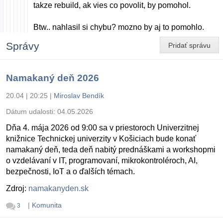
takze rebuild, ak vies co povolit, by pomohol.
Btw.. nahlasil si chybu? mozno by aj to pomohlo.
Správy
Pridať správu
Namakaný deň 2026
20.04 | 20:25
|
Miroslav Bendík
Dátum udalosti:
04.05.2026
Dňa 4. mája 2026 od 9:00 sa v priestoroch Univerzitnej
knižnice Technickej univerzity v Košiciach bude konať
namakaný deň, teda deň nabitý prednáškami a workshopmi
o vzdelávaní v IT, programovaní, mikrokontroléroch, AI,
bezpečnosti, IoT a o ďalších témach.
Zdroj:
namakanyden.sk
|
Komunita
3