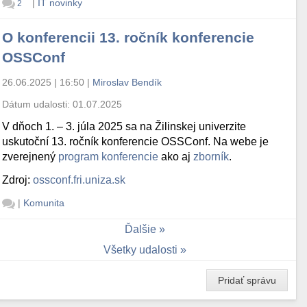
|
IT novinky
2
O konferencii 13. ročník konferencie
OSSConf
26.06.2025 | 16:50
|
Miroslav Bendík
Dátum udalosti:
01.07.2025
V dňoch 1. – 3. júla 2025 sa na Žilinskej univerzite
uskutoční 13. ročník konferencie OSSConf. Na webe je
zverejnený
program konferencie
ako aj
zborník
.
Zdroj:
ossconf.fri.uniza.sk
|
Komunita
Ďalšie
Všetky udalosti
Pridať správu