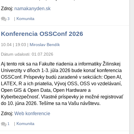
Zdroj:
namakanyden.sk
|
Komunita
3
Konferencia OSSConf 2026
10.04 | 19:03
|
Miroslav Bendík
Dátum udalosti:
01.07.2026
Aj tento rok sa na Fakulte riadenia a informatiky Žilinskej
Univerzity v dňoch 1-3. júla 2026 bude konať konferencia
OSSConf. Príspevky budú zaradené v sekciách: Open AI,
LATEX, R a ich priatelia, Vývoj OSS, OSS vo vzdelávaní,
Open GIS & Open Data, Open Hardware a
Kyberbezpečnosť. Vlastné príspevky je možné registrovať
do 10. júna 2026. Tešíme sa na Vašu návštevu.
Zdroj:
Web konferencie
|
Komunita
1