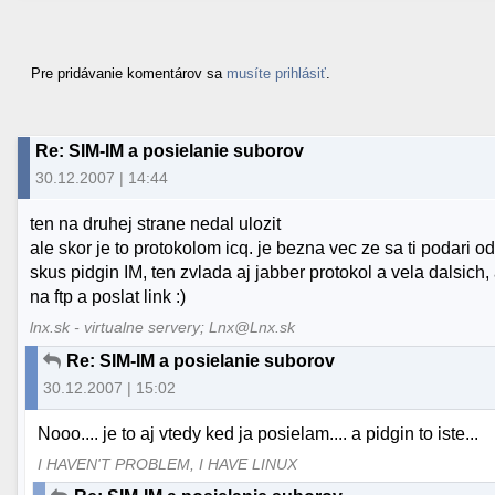
Pre pridávanie komentárov sa
musíte prihlásiť
.
Re: SIM-IM a posielanie suborov
30.12.2007 | 14:44
ten na druhej strane nedal ulozit
ale skor je to protokolom icq. je bezna vec ze sa ti podari 
skus pidgin IM, ten zvlada aj jabber protokol a vela dalsich, 
na ftp a poslat link :)
lnx.sk - virtualne servery; Lnx@Lnx.sk
Re: SIM-IM a posielanie suborov
30.12.2007 | 15:02
Nooo.... je to aj vtedy ked ja posielam.... a pidgin to iste...
I HAVEN'T PROBLEM, I HAVE LINUX