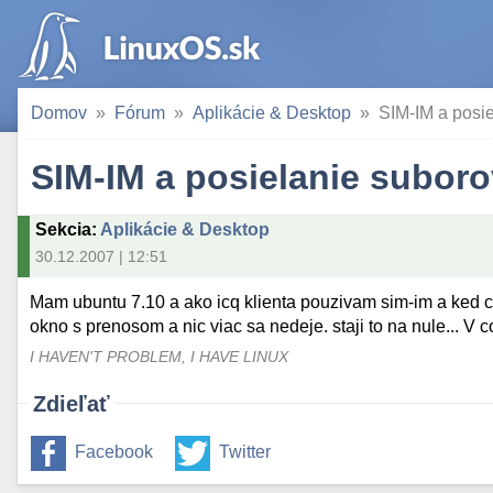
Domov
Fórum
Aplikácie & Desktop
SIM-IM a posi
SIM-IM a posielanie suboro
Sekcia
:
Aplikácie & Desktop
30.12.2007 | 12:51
Mam ubuntu 7.10 a ako icq klienta pouzivam sim-im a ked ch
okno s prenosom a nic viac sa nedeje. staji to na nule... 
I HAVEN'T PROBLEM, I HAVE LINUX
Zdieľať
Facebook
Twitter