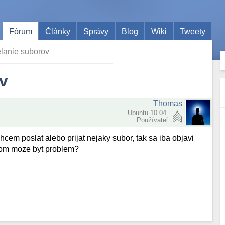
Fórum
Články
Správy
Blog
Wiki
Tweety
elanie suborov
v
Thomas
Ubuntu 10.04
Používateľ
cem poslat alebo prijat nejaky subor, tak sa iba objavi
V com moze byt problem?