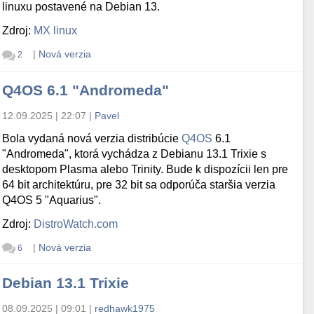
linuxu postavené na Debian 13.
Zdroj:
MX linux
|
Nová verzia
2
Q4OS 6.1 "Andromeda"
12.09.2025 | 22:07
|
Pavel
Bola vydaná nová verzia distribúcie
Q4OS
6.1
"Andromeda", ktorá vychádza z Debianu 13.1 Trixie s
desktopom Plasma alebo Trinity. Bude k dispozícii len pre
64 bit architektúru, pre 32 bit sa odporúča staršia verzia
Q4OS 5 "Aquarius".
Zdroj:
DistroWatch.com
|
Nová verzia
6
Debian 13.1 Trixie
08.09.2025 | 09:01
|
redhawk1975