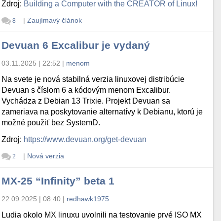
Zdroj:
Building a Computer with the CREATOR of Linux!
|
Zaujímavý článok
8
Devuan 6 Excalibur je vydaný
03.11.2025 | 22:52
|
menom
Na svete je nová stabilná verzia linuxovej distribúcie
Devuan s číslom 6 a kódovým menom Excalibur.
Vychádza z Debian 13 Trixie. Projekt Devuan sa
zameriava na poskytovanie alternatívy k Debianu, ktorú je
možné použiť bez SystemD.
Zdroj:
https://www.devuan.org/get-devuan
|
Nová verzia
2
MX-25 “Infinity” beta 1
22.09.2025 | 08:40
|
redhawk1975
Ludia okolo MX linuxu uvolnili na testovanie prvé ISO MX