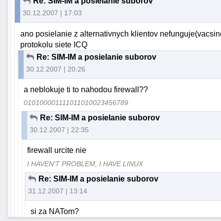
Re: SIM-IM a posielanie suborov
30.12.2007 | 17:03
ano posielanie z alternativnych klientov nefunguje(vacsi
protokolu siete ICQ
Re: SIM-IM a posielanie suborov
30.12.2007 | 20:26
a neblokuje ti to nahodou firewall??
010100001111011010023456789
Re: SIM-IM a posielanie suborov
30.12.2007 | 22:35
firewall urcite nie
I HAVEN'T PROBLEM, I HAVE LINUX
Re: SIM-IM a posielanie suborov
31.12.2007 | 13:14
si za NATom?