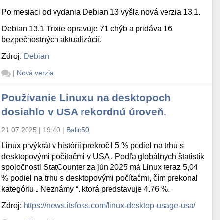
Po mesiaci od vydania Debian 13 vyšla nová verzia 13.1.
Debian 13.1 Trixie opravuje 71 chýb a pridáva 16
bezpečnostných aktualizácií.
Zdroj:
Debian
|
Nová verzia
Používanie Linuxu na desktopoch
dosiahlo v USA rekordnú úroveň.
21.07.2025 | 19:40
|
Balin50
Linux prvýkrát v histórii prekročil 5 % podiel na trhu s
desktopovými počítačmi v USA . Podľa globálnych štatistík
spoločnosti StatCounter za jún 2025 má Linux teraz 5,04
% podiel na trhu s desktopovými počítačmi, čím prekonal
kategóriu „ Neznámy “, ktorá predstavuje 4,76 %.
Zdroj:
https://news.itsfoss.com/linux-desktop-usage-usa/