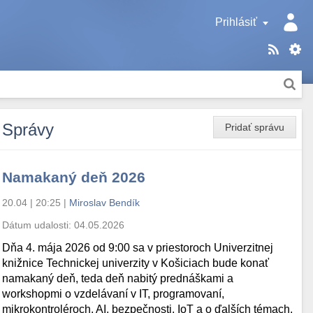
Prihlásiť
Správy
Pridať správu
Namakaný deň 2026
20.04 | 20:25
|
Miroslav Bendík
Dátum udalosti:
04.05.2026
Dňa 4. mája 2026 od 9:00 sa v priestoroch Univerzitnej
knižnice Technickej univerzity v Košiciach bude konať
namakaný deň, teda deň nabitý prednáškami a
workshopmi o vzdelávaní v IT, programovaní,
mikrokontroléroch, AI, bezpečnosti, IoT a o ďalších témach.