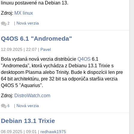
linuxu postavené na Debian 13.
Zdroj:
MX linux
|
Nová verzia
2
Q4OS 6.1 "Andromeda"
12.09.2025 | 22:07
|
Pavel
Bola vydaná nová verzia distribúcie
Q4OS
6.1
"Andromeda", ktorá vychádza z Debianu 13.1 Trixie s
desktopom Plasma alebo Trinity. Bude k dispozícii len pre
64 bit architektúru, pre 32 bit sa odporúča staršia verzia
Q4OS 5 "Aquarius".
Zdroj:
DistroWatch.com
|
Nová verzia
6
Debian 13.1 Trixie
08.09.2025 | 09:01
|
redhawk1975