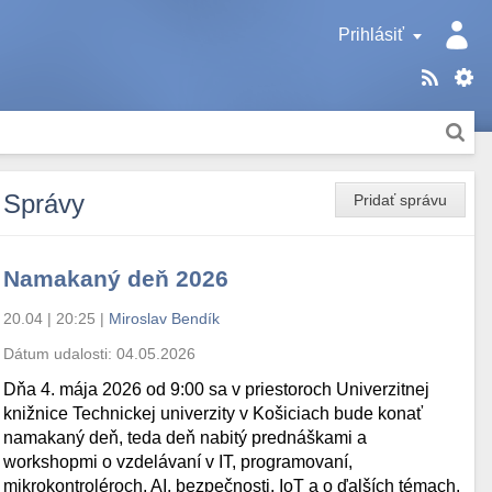
Prihlásiť
Správy
Pridať správu
Namakaný deň 2026
20.04 | 20:25
|
Miroslav Bendík
Dátum udalosti:
04.05.2026
Dňa 4. mája 2026 od 9:00 sa v priestoroch Univerzitnej
knižnice Technickej univerzity v Košiciach bude konať
namakaný deň, teda deň nabitý prednáškami a
workshopmi o vzdelávaní v IT, programovaní,
mikrokontroléroch, AI, bezpečnosti, IoT a o ďalších témach.