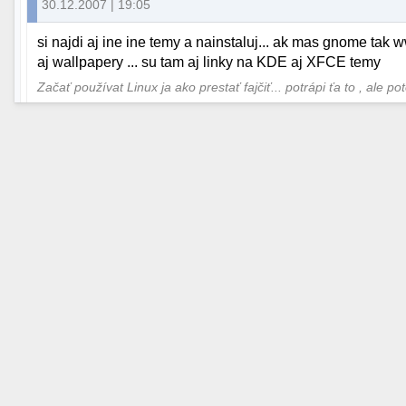
30.12.2007 | 19:05
si najdi aj ine ine temy a nainstaluj... ak mas gnome tak 
aj wallpapery ... su tam aj linky na KDE aj XFCE temy
Začať používat Linux ja ako prestať fajčiť... potrápi ťa to , ale po