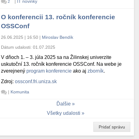
|
IT novinky
2
O konferencii 13. ročník konferencie
OSSConf
26.06.2025 | 16:50
|
Miroslav Bendík
Dátum udalosti:
01.07.2025
V dňoch 1. – 3. júla 2025 sa na Žilinskej univerzite
uskutoční 13. ročník konferencie OSSConf. Na webe je
zverejnený
program konferencie
ako aj
zborník
.
Zdroj:
ossconf.fri.uniza.sk
|
Komunita
Ďalšie
Všetky udalosti
Pridať správu