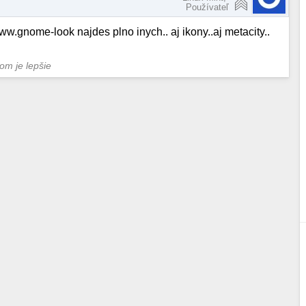
Používateľ
www.gnome-look najdes plno inych.. aj ikony..aj metacity..
tom je lepšie