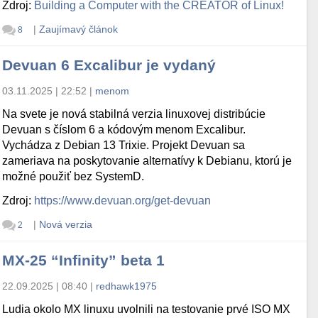
Zdroj:
Building a Computer with the CREATOR of Linux!
|
Zaujímavý článok
8
Devuan 6 Excalibur je vydaný
03.11.2025 | 22:52
|
menom
Na svete je nová stabilná verzia linuxovej distribúcie
Devuan s číslom 6 a kódovým menom Excalibur.
Vychádza z Debian 13 Trixie. Projekt Devuan sa
zameriava na poskytovanie alternatívy k Debianu, ktorú je
možné použiť bez SystemD.
Zdroj:
https://www.devuan.org/get-devuan
|
Nová verzia
2
MX-25 “Infinity” beta 1
22.09.2025 | 08:40
|
redhawk1975
Ludia okolo MX linuxu uvolnili na testovanie prvé ISO MX