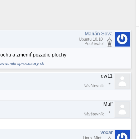
Marián Sova
Ubuntu 10.10
Používateľ
plochu a zmeniť pozadie plochy
www.mikroprocesory.sk
qw11
Návštevník
Muff
Návštevník
voxar
Linux Mint,