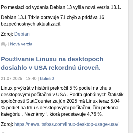
Po mesiaci od vydania Debian 13 vyšla nová verzia 13.1.
Debian 13.1 Trixie opravuje 71 chýb a pridáva 16
bezpečnostných aktualizácií.
Zdroj:
Debian
|
Nová verzia
Používanie Linuxu na desktopoch
dosiahlo v USA rekordnú úroveň.
21.07.2025 | 19:40
|
Balin50
Linux prvýkrát v histórii prekročil 5 % podiel na trhu s
desktopovými počítačmi v USA . Podľa globálnych štatistík
spoločnosti StatCounter za jún 2025 má Linux teraz 5,04
% podiel na trhu s desktopovými počítačmi, čím prekonal
kategóriu „ Neznámy “, ktorá predstavuje 4,76 %.
Zdroj:
https://news.itsfoss.com/linux-desktop-usage-usa/