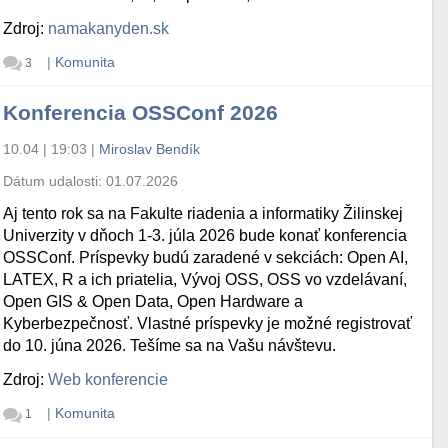
Zdroj:
namakanyden.sk
|
Komunita
3
Konferencia OSSConf 2026
10.04 | 19:03
|
Miroslav Bendík
Dátum udalosti:
01.07.2026
Aj tento rok sa na Fakulte riadenia a informatiky Žilinskej
Univerzity v dňoch 1-3. júla 2026 bude konať konferencia
OSSConf. Príspevky budú zaradené v sekciách: Open AI,
LATEX, R a ich priatelia, Vývoj OSS, OSS vo vzdelávaní,
Open GIS & Open Data, Open Hardware a
Kyberbezpečnosť. Vlastné príspevky je možné registrovať
do 10. júna 2026. Tešíme sa na Vašu návštevu.
Zdroj:
Web konferencie
|
Komunita
1