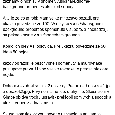
zaznamy o nich su v gnome v /usr/share/gnome-
background-properties ako .xml subory
A tu je ze co to robi: Mam velke mnozstvo pozadi, pre
ukazku povedzme ze 100. Vsetky su v /usr/share/gnome-
background-properties spomenute v subore, a nachadzaju
sa pekne krasne v /usr/share/backgrounds.
Kolko ich ide? Asi polovica. Pre ukazku povedzme ze 50
ide a 50 nejde.
kazdy obrazok je bezchybne spomenuty, a ma rovnake
pristupove prava. Uplne vsetko rovnake. A predsa niektore
nejdu.
Dokonca - zobral som si 2 obrazky. Pre priklad obrazok1.jpg
a obrazok2.jpg. Prvy normalne ide, druhy nie. Skusil som v
Gimpe obidve trochu upravit - preklopil som vrch a spodok a
ulozil. Vobec ziadna zmena.
Skusal som tiez vytvorit noveho uzivatela, a ani tam to