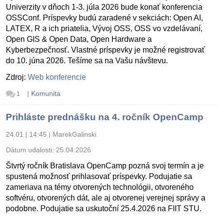
Univerzity v dňoch 1-3. júla 2026 bude konať konferencia
OSSConf. Príspevky budú zaradené v sekciách: Open AI,
LATEX, R a ich priatelia, Vývoj OSS, OSS vo vzdelávaní,
Open GIS & Open Data, Open Hardware a
Kyberbezpečnosť. Vlastné príspevky je možné registrovať
do 10. júna 2026. Tešíme sa na Vašu návštevu.
Zdroj:
Web konferencie
|
Komunita
1
Prihláste prednášku na 4. ročník OpenCamp
24.01 | 14:45
|
MarekGalinski
Dátum udalosti:
25.04.2026
Štvrtý ročník Bratislava OpenCamp pozná svoj termín a je
spustená možnosť prihlasovať príspevky. Podujatie sa
zameriava na témy otvorených technológii, otvoreného
softvéru, otvorených dát, ale aj otvorenej verejnej správy a
podobne. Podujatie sa uskutoční 25.4.2026 na FIIT STU.