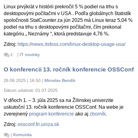
Linux prvýkrát v histórii prekročil 5 % podiel na trhu s
desktopovými počítačmi v USA . Podľa globálnych štatistík
spoločnosti StatCounter za jún 2025 má Linux teraz 5,04 %
podiel na trhu s desktopovými počítačmi, čím prekonal
kategóriu „ Neznámy “, ktorá predstavuje 4,76 %.
Zdroj:
https://news.itsfoss.com/linux-desktop-usage-usa/
|
IT novinky
2
O konferencii 13. ročník konferencie OSSConf
26.06.2025 | 16:50
|
Miroslav Bendík
Dátum udalosti:
01.07.2025
V dňoch 1. – 3. júla 2025 sa na Žilinskej univerzite
uskutoční 13. ročník konferencie OSSConf. Na webe je
zverejnený
program konferencie
ako aj
zborník
.
Zdroj:
ossconf.fri.uniza.sk
|
Komunita