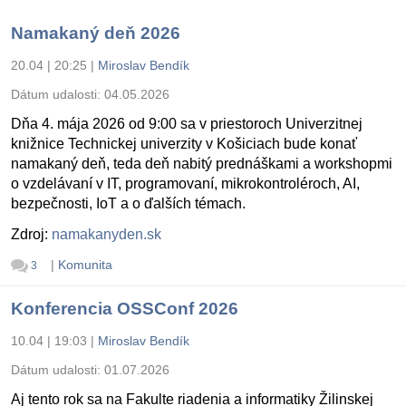
Namakaný deň 2026
20.04 | 20:25
|
Miroslav Bendík
Dátum udalosti:
04.05.2026
Dňa 4. mája 2026 od 9:00 sa v priestoroch Univerzitnej
knižnice Technickej univerzity v Košiciach bude konať
namakaný deň, teda deň nabitý prednáškami a workshopmi
o vzdelávaní v IT, programovaní, mikrokontroléroch, AI,
bezpečnosti, IoT a o ďalších témach.
Zdroj:
namakanyden.sk
|
Komunita
3
Konferencia OSSConf 2026
10.04 | 19:03
|
Miroslav Bendík
Dátum udalosti:
01.07.2026
Aj tento rok sa na Fakulte riadenia a informatiky Žilinskej