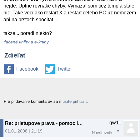
nejde. Uplne rovnake chyby. Vymazal som tiez temp a stale
nic. Take veci ako restart X a restart celeho PC uz nemozem
ani na prstoch spocitat...
takze... poradi niekto?
tlačené knihy a e-knihy
Zdieľať
Facebook
Twitter
Pre pridávanie komentárov sa
musíte prihlásiť
.
qw11
Re: pristupove prava - pomoc lebo zosediviem :(
01.01.2008 | 21:19
Návštevník