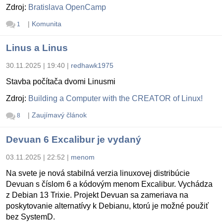
Zdroj:
Bratislava OpenCamp
|
Komunita
1
Linus a Linus
30.11.2025 | 19:40
|
redhawk1975
Stavba počítača dvomi Linusmi
Zdroj:
Building a Computer with the CREATOR of Linux!
|
Zaujímavý článok
8
Devuan 6 Excalibur je vydaný
03.11.2025 | 22:52
|
menom
Na svete je nová stabilná verzia linuxovej distribúcie
Devuan s číslom 6 a kódovým menom Excalibur. Vychádza
z Debian 13 Trixie. Projekt Devuan sa zameriava na
poskytovanie alternatívy k Debianu, ktorú je možné použiť
bez SystemD.