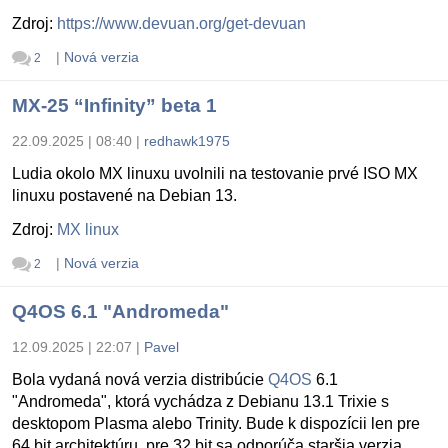
Zdroj:
https://www.devuan.org/get-devuan
|
Nová verzia
2
MX-25 “Infinity” beta 1
22.09.2025 | 08:40
|
redhawk1975
Ludia okolo MX linuxu uvolnili na testovanie prvé ISO MX
linuxu postavené na Debian 13.
Zdroj:
MX linux
|
Nová verzia
2
Q4OS 6.1 "Andromeda"
12.09.2025 | 22:07
|
Pavel
Bola vydaná nová verzia distribúcie
Q4OS
6.1
"Andromeda", ktorá vychádza z Debianu 13.1 Trixie s
desktopom Plasma alebo Trinity. Bude k dispozícii len pre
64 bit architektúru, pre 32 bit sa odporúča staršia verzia