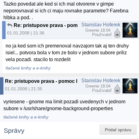
Tazko povedat ale ked si ich mal otvorene v gimpe
neporovnaval si ich ci maju rovnake parametre? Farebna
hlbka a pod. .
Stanislav Hoferek
Re: pristupove prava - pomoc lebo zosediviem :(
Greenie 18.04
01.01.2008 | 21:36
Používateľ
no ja ked som ich premenoval navzajom tak aj ten druhy
isiel... potvora bola v tom ze bolo v jednom subore priliz
vela pozadi. stacilo to rozdelit
tlačené knihy a e-knihy
Stanislav Hoferek
Re: pristupove prava - pomoc lebo zosediviem :(
Greenie 18.04
01.01.2008 | 21:35
Používateľ
vyriesene - gnome ma limit pozadi uvedenych v jednom
subore v /usr/share/gnome-background-properties
tlačené knihy a e-knihy
Správy
Pridať správu