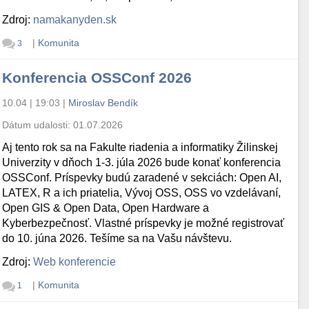
Zdroj:
namakanyden.sk
|
Komunita
3
Konferencia OSSConf 2026
10.04 | 19:03
|
Miroslav Bendík
Dátum udalosti:
01.07.2026
Aj tento rok sa na Fakulte riadenia a informatiky Žilinskej
Univerzity v dňoch 1-3. júla 2026 bude konať konferencia
OSSConf. Príspevky budú zaradené v sekciách: Open AI,
LATEX, R a ich priatelia, Vývoj OSS, OSS vo vzdelávaní,
Open GIS & Open Data, Open Hardware a
Kyberbezpečnosť. Vlastné príspevky je možné registrovať
do 10. júna 2026. Tešíme sa na Vašu návštevu.
Zdroj:
Web konferencie
|
Komunita
1