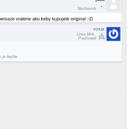
Návštevník
peniaze vratene ako keby kupujete original :-D
voxar
Linux Mint,
Používateľ
m je lepšie