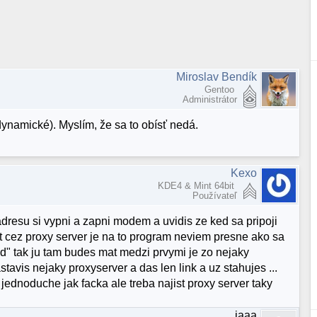
Miroslav Bendík
Gentoo
Administrátor
namické). Myslím, že sa to obísť nedá.
Kexo
KDE4 & Mint 64bit
Používateľ
resu si vypni a zapni modem a uvidis ze ked sa pripoji
byst cez proxy server je na to program neviem presne ako sa
id" tak ju tam budes mat medzi prvymi je zo nejaky
avis nejaky proxyserver a das len link a uz stahujes ...
jednoduche jak facka ale treba najist proxy server taky
jaaa