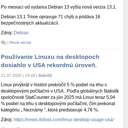
Po mesiaci od vydania Debian 13 vyšla nová verzia 13.1.
Debian 13.1 Trixie opravuje 71 chýb a pridáva 16
bezpečnostných aktualizácií.
Zdroj:
Debian
|
Nová verzia
Používanie Linuxu na desktopoch
dosiahlo v USA rekordnú úroveň.
21.07.2025 | 19:40
|
Balin50
Linux prvýkrát v histórii prekročil 5 % podiel na trhu s
desktopovými počítačmi v USA . Podľa globálnych štatistík
spoločnosti StatCounter za jún 2025 má Linux teraz 5,04
% podiel na trhu s desktopovými počítačmi, čím prekonal
kategóriu „ Neznámy “, ktorá predstavuje 4,76 %.
Zdroj:
https://news.itsfoss.com/linux-desktop-usage-usa/