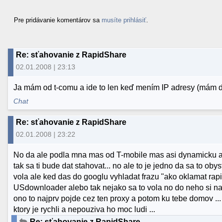
Pre pridávanie komentárov sa
musíte prihlásiť
.
Re: sťahovanie z RapidShare
02.01.2008 | 23:13
Ja mám od t-comu a ide to len keď mením IP adresy (mám dy
Chat
Re: sťahovanie z RapidShare
02.01.2008 | 23:22
No da ale podla mna mas od T-mobile mas asi dynamicku ad
tak sa ti bude dat stahovat... no ale to je jedno da sa to o
vola ale ked das do googlu vyhladat frazu "ako oklamat rap
USdownloader alebo tak nejako sa to vola no do neho si nast
ono to najprv pojde cez ten proxy a potom ku tebe domov ... 
ktory je rychli a nepouziva ho moc ludi ...
Re: sťahovanie z RapidShare