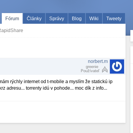
Fórum
Články
Správy
Blog
Wiki
Tweety
RapidShare
norbert.m
greenie
Používateľ
ám rýchly internet od t-mobile a myslím že statickú ip
rz adresu... torrenty idú v pohode... moc dík z info...