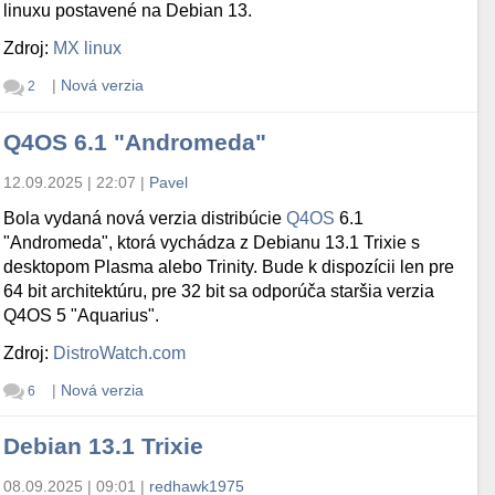
linuxu postavené na Debian 13.
Zdroj:
MX linux
|
Nová verzia
2
Q4OS 6.1 "Andromeda"
12.09.2025 | 22:07
|
Pavel
Bola vydaná nová verzia distribúcie
Q4OS
6.1
"Andromeda", ktorá vychádza z Debianu 13.1 Trixie s
desktopom Plasma alebo Trinity. Bude k dispozícii len pre
64 bit architektúru, pre 32 bit sa odporúča staršia verzia
Q4OS 5 "Aquarius".
Zdroj:
DistroWatch.com
|
Nová verzia
6
Debian 13.1 Trixie
08.09.2025 | 09:01
|
redhawk1975