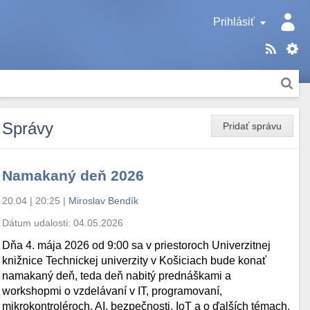
Prihlásiť
Správy
Pridať správu
Namakaný deň 2026
20.04 | 20:25
|
Miroslav Bendík
Dátum udalosti:
04.05.2026
Dňa 4. mája 2026 od 9:00 sa v priestoroch Univerzitnej
knižnice Technickej univerzity v Košiciach bude konať
namakaný deň, teda deň nabitý prednáškami a
workshopmi o vzdelávaní v IT, programovaní,
mikrokontroléroch, AI, bezpečnosti, IoT a o ďalších témach.