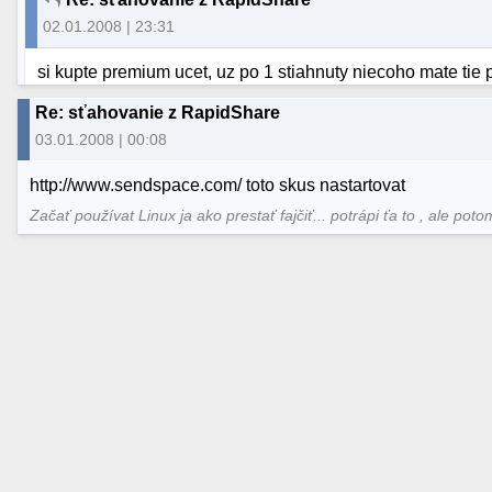
02.01.2008 | 23:31
si kupte premium ucet, uz po 1 stiahnuty niecoho mate tie 
Re: sťahovanie z RapidShare
03.01.2008 | 00:08
http://www.sendspace.com/ toto skus nastartovat
Začať používat Linux ja ako prestať fajčiť... potrápi ťa to , ale poto