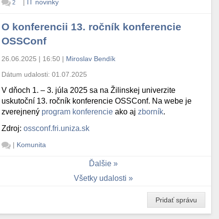
|
IT novinky
2
O konferencii 13. ročník konferencie
OSSConf
26.06.2025 | 16:50
|
Miroslav Bendík
Dátum udalosti:
01.07.2025
V dňoch 1. – 3. júla 2025 sa na Žilinskej univerzite
uskutoční 13. ročník konferencie OSSConf. Na webe je
zverejnený
program konferencie
ako aj
zborník
.
Zdroj:
ossconf.fri.uniza.sk
|
Komunita
Ďalšie
Všetky udalosti
Pridať správu