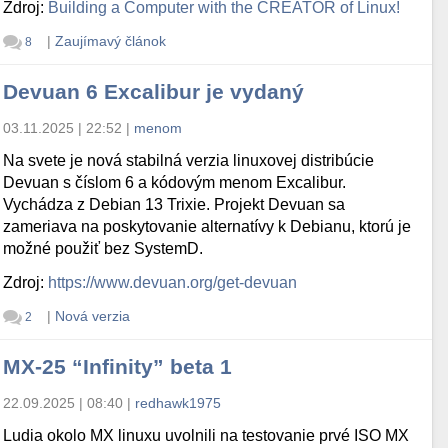
Zdroj:
Building a Computer with the CREATOR of Linux!
|
Zaujímavý článok
8
Devuan 6 Excalibur je vydaný
03.11.2025 | 22:52
|
menom
Na svete je nová stabilná verzia linuxovej distribúcie
Devuan s číslom 6 a kódovým menom Excalibur.
Vychádza z Debian 13 Trixie. Projekt Devuan sa
zameriava na poskytovanie alternatívy k Debianu, ktorú je
možné použiť bez SystemD.
Zdroj:
https://www.devuan.org/get-devuan
|
Nová verzia
2
MX-25 “Infinity” beta 1
22.09.2025 | 08:40
|
redhawk1975
Ludia okolo MX linuxu uvolnili na testovanie prvé ISO MX