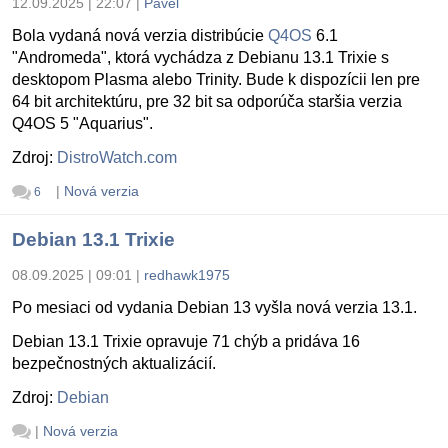
12.09.2025 | 22:07
|
Pavel
Bola vydaná nová verzia distribúcie
Q4OS
6.1
"Andromeda", ktorá vychádza z Debianu 13.1 Trixie s
desktopom Plasma alebo Trinity. Bude k dispozícii len pre
64 bit architektúru, pre 32 bit sa odporúča staršia verzia
Q4OS 5 "Aquarius".
Zdroj:
DistroWatch.com
|
Nová verzia
6
Debian 13.1 Trixie
08.09.2025 | 09:01
|
redhawk1975
Po mesiaci od vydania Debian 13 vyšla nová verzia 13.1.
Debian 13.1 Trixie opravuje 71 chýb a pridáva 16
bezpečnostných aktualizácií.
Zdroj:
Debian
|
Nová verzia