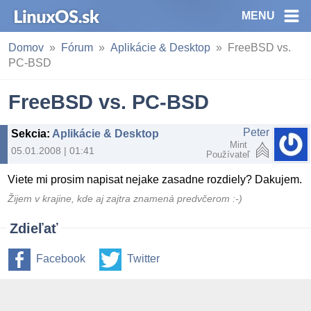
MENU
Domov
Fórum
Aplikácie & Desktop
FreeBSD vs.
PC-BSD
FreeBSD vs. PC-BSD
Peter
Sekcia
:
Aplikácie & Desktop
Mint
05.01.2008 | 01:41
Používateľ
Viete mi prosim napisat nejake zasadne rozdiely? Dakujem.
Žijem v krajine, kde aj zajtra znamená predvčerom :-)
Zdieľať
Facebook
Twitter