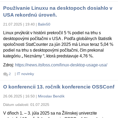
Používanie Linuxu na desktopoch dosiahlo v
USA rekordnú úroveň.
21.07.2025 | 19:40
|
Balin50
Linux prvýkrát v histórii prekročil 5 % podiel na trhu s
desktopovými počítačmi v USA . Podľa globálnych štatistík
spoločnosti StatCounter za jún 2025 má Linux teraz 5,04 %
podiel na trhu s desktopovými počítačmi, čím prekonal
kategóriu „ Neznámy “, ktorá predstavuje 4,76 %.
Zdroj:
https://news.itsfoss.com/linux-desktop-usage-usa/
|
IT novinky
2
O konferencii 13. ročník konferencie OSSConf
26.06.2025 | 16:50
|
Miroslav Bendík
Dátum udalosti:
01.07.2025
V dňoch 1. – 3. júla 2025 sa na Žilinskej univerzite