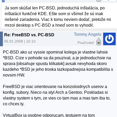
Ja som skúšal len PC-BSD, jednoduchá inštalácia, po
inštalácii funkčné KDE. Ešte som si všimol že sú inak
riešené zariadenia. Viac k tomu neviem dodať, pretože mi
mrzol desktop s PC-BSD a hneď som to vyhodil.
Tommy Angelo
Re: FreeBSD vs. PC-BSD
05.01.2008 | 16:10
Používateľ
PC-BSD ako uz vyssie spominal kolega je vlastne lahsie
*BSD. Cize v pohode sa da pouzivat, a je jednoduchsie na
sprava [obsahuje spustu klikatok] avsak nevyhoda skoro
kazdeho *BSD je jeho troska tazkopadnejsia kompatibilita s
novsim HW.
FreeBSD je viac orientovane na konzoloidnych userov a
konfig. subory. Nieco na styl Arch a Gentoo. Poskladas si
vlastny system s tym, ze vies co tam mas a mas tam iba to,
co chces ty.
VirtualBox ja osobne odporucam, testujem na tom