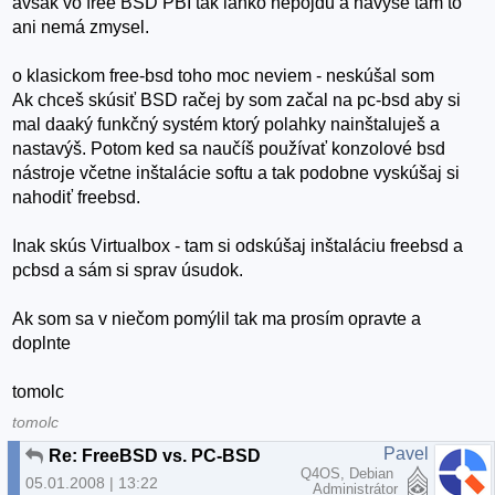
avšak vo free BSD PBI tak lahko nepôjdu a navyše tam to
ani nemá zmysel.
o klasickom free-bsd toho moc neviem - neskúšal som
Ak chceš skúsiť BSD račej by som začal na pc-bsd aby si
mal daaký funkčný systém ktorý polahky nainštaluješ a
nastavýš. Potom ked sa naučíš používať konzolové bsd
nástroje včetne inštalácie softu a tak podobne vyskúšaj si
nahodiť freebsd.
Inak skús Virtualbox - tam si odskúšaj inštaláciu freebsd a
pcbsd a sám si sprav úsudok.
Ak som sa v niečom pomýlil tak ma prosím opravte a
doplnte
tomolc
tomolc
Pavel
Re: FreeBSD vs. PC-BSD
Q4OS, Debian
05.01.2008 | 13:22
Administrátor