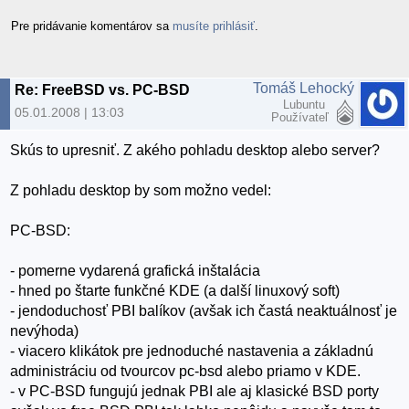
Pre pridávanie komentárov sa
musíte prihlásiť
.
Tomáš Lehocký
Re: FreeBSD vs. PC-BSD
Lubuntu
05.01.2008 | 13:03
Používateľ
Skús to upresniť. Z akého pohladu desktop alebo server?
Z pohladu desktop by som možno vedel:
PC-BSD:
- pomerne vydarená grafická inštalácia
- hned po štarte funkčné KDE (a další linuxový soft)
- jendoduchosť PBI balíkov (avšak ich častá neaktuálnosť je
nevýhoda)
- viacero klikátok pre jednoduché nastavenia a základnú
administráciu od tvourcov pc-bsd alebo priamo v KDE.
- v PC-BSD fungujú jednak PBI ale aj klasické BSD porty