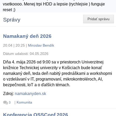
vsetkoooo. Menej trpi HDD a lepsie (rychlejsie ) funguje
reset ;)
Správy
Pridať správu
Namakaný deň 2026
20.04 | 20:25
|
Miroslav Bendík
Dátum udalosti:
04.05.2026
Dňa 4. mája 2026 od 9:00 sa v priestoroch Univerzitnej
knižnice Technickej univerzity v Košiciach bude konať
namakaný deň, teda deň nabitý prednáškami a workshopmi
o vzdelávaní v IT, programovaní, mikrokontroléroch, AI,
bezpečnosti, IoT a o ďalších témach.
Zdroj:
namakanyden.sk
|
Komunita
3
Konferencia OSSConf 2026