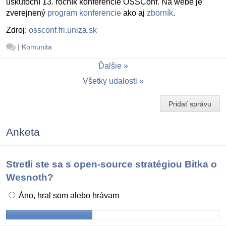
uskutoční 13. ročník konferencie OSSConf. Na webe je
zverejnený
program konferencie
ako aj
zborník
.
Zdroj:
ossconf.fri.uniza.sk
|
Komunita
Ďalšie
Všetky udalosti
Pridať správu
Anketa
Stretli ste sa s open-source stratégiou Bitka o
Wesnoth?
Áno, hral som alebo hrávam