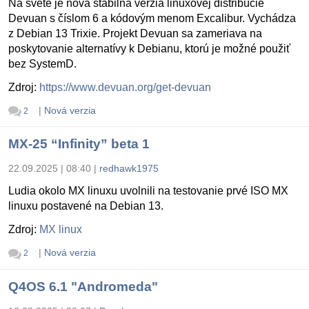
Na svete je nová stabilná verzia linuxovej distribúcie
Devuan s číslom 6 a kódovým menom Excalibur. Vychádza
z Debian 13 Trixie. Projekt Devuan sa zameriava na
poskytovanie alternatívy k Debianu, ktorú je možné použiť
bez SystemD.
Zdroj:
https://www.devuan.org/get-devuan
|
Nová verzia
2
MX-25 “Infinity” beta 1
22.09.2025 | 08:40
|
redhawk1975
Ludia okolo MX linuxu uvolnili na testovanie prvé ISO MX
linuxu postavené na Debian 13.
Zdroj:
MX linux
|
Nová verzia
2
Q4OS 6.1 "Andromeda"