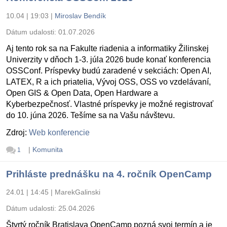
10.04 | 19:03
|
Miroslav Bendík
Dátum udalosti:
01.07.2026
Aj tento rok sa na Fakulte riadenia a informatiky Žilinskej
Univerzity v dňoch 1-3. júla 2026 bude konať konferencia
OSSConf. Príspevky budú zaradené v sekciách: Open AI,
LATEX, R a ich priatelia, Vývoj OSS, OSS vo vzdelávaní,
Open GIS & Open Data, Open Hardware a
Kyberbezpečnosť. Vlastné príspevky je možné registrovať
do 10. júna 2026. Tešíme sa na Vašu návštevu.
Zdroj:
Web konferencie
|
Komunita
1
Prihláste prednášku na 4. ročník OpenCamp
24.01 | 14:45
|
MarekGalinski
Dátum udalosti:
25.04.2026
Štvrtý ročník Bratislava OpenCamp pozná svoj termín a je