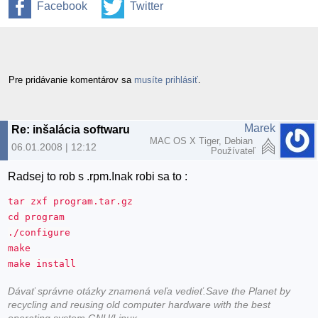
Facebook
Twitter
Pre pridávanie komentárov sa
musíte prihlásiť
.
Marek
Re: inšalácia softwaru
MAC OS X Tiger, Debian
06.01.2008 | 12:12
Používateľ
Radsej to rob s .rpm.Inak robi sa to :
tar zxf program.tar.gz
cd program
./configure
make
make install
Dávať správne otázky znamená veľa vedieť.Save the Planet by
recycling and reusing old computer hardware with the best