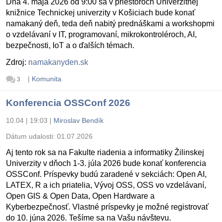
Dňa 4. mája 2026 od 9:00 sa v priestoroch Univerzitnej
knižnice Technickej univerzity v Košiciach bude konať
namakaný deň, teda deň nabitý prednáškami a workshopmi
o vzdelávaní v IT, programovaní, mikrokontroléroch, AI,
bezpečnosti, IoT a o ďalších témach.
Zdroj:
namakanyden.sk
|
Komunita
3
Konferencia OSSConf 2026
10.04 | 19:03
|
Miroslav Bendík
Dátum udalosti:
01.07.2026
Aj tento rok sa na Fakulte riadenia a informatiky Žilinskej
Univerzity v dňoch 1-3. júla 2026 bude konať konferencia
OSSConf. Príspevky budú zaradené v sekciách: Open AI,
LATEX, R a ich priatelia, Vývoj OSS, OSS vo vzdelávaní,
Open GIS & Open Data, Open Hardware a
Kyberbezpečnosť. Vlastné príspevky je možné registrovať
do 10. júna 2026. Tešíme sa na Vašu návštevu.