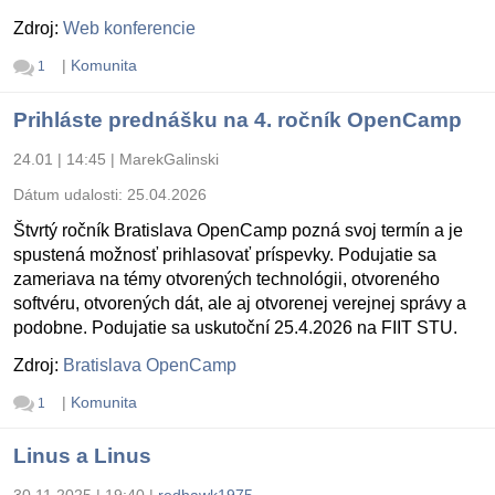
Zdroj:
Web konferencie
|
Komunita
1
Prihláste prednášku na 4. ročník OpenCamp
24.01 | 14:45
|
MarekGalinski
Dátum udalosti:
25.04.2026
Štvrtý ročník Bratislava OpenCamp pozná svoj termín a je
spustená možnosť prihlasovať príspevky. Podujatie sa
zameriava na témy otvorených technológii, otvoreného
softvéru, otvorených dát, ale aj otvorenej verejnej správy a
podobne. Podujatie sa uskutoční 25.4.2026 na FIIT STU.
Zdroj:
Bratislava OpenCamp
|
Komunita
1
Linus a Linus
30.11.2025 | 19:40
|
redhawk1975