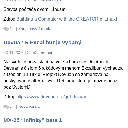
Stavba počítača dvomi Linusmi
Zdroj:
Building a Computer with the CREATOR of Linux!
|
Zaujímavý článok
8
Devuan 6 Excalibur je vydaný
03.11.2025 | 22:52
|
menom
Na svete je nová stabilná verzia linuxovej distribúcie
Devuan s číslom 6 a kódovým menom Excalibur. Vychádza
z Debian 13 Trixie. Projekt Devuan sa zameriava na
poskytovanie alternatívy k Debianu, ktorú je možné použiť
bez SystemD.
Zdroj:
https://www.devuan.org/get-devuan
|
Nová verzia
2
MX-25 “Infinity” beta 1