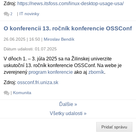
Zdroj:
https://news.itsfoss.com/linux-desktop-usage-usa/
|
IT novinky
2
O konferencii 13. ročník konferencie OSSConf
26.06.2025 | 16:50
|
Miroslav Bendík
Dátum udalosti:
01.07.2025
V dňoch 1. – 3. júla 2025 sa na Žilinskej univerzite
uskutoční 13. ročník konferencie OSSConf. Na webe je
zverejnený
program konferencie
ako aj
zborník
.
Zdroj:
ossconf.fri.uniza.sk
|
Komunita
Ďalšie
Všetky udalosti
Pridať správu