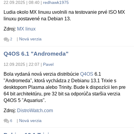
22.09.2025 | 08:40
|
redhawk1975
Ludia okolo MX linuxu uvolnili na testovanie prvé ISO MX
linuxu postavené na Debian 13.
Zdroj:
MX linux
|
Nová verzia
2
Q4OS 6.1 "Andromeda"
12.09.2025 | 22:07
|
Pavel
Bola vydaná nová verzia distribúcie
Q4OS
6.1
"Andromeda", ktorá vychádza z Debianu 13.1 Trixie s
desktopom Plasma alebo Trinity. Bude k dispozícii len pre
64 bit architektúru, pre 32 bit sa odporúča staršia verzia
Q4OS 5 "Aquarius".
Zdroj:
DistroWatch.com
|
Nová verzia
6