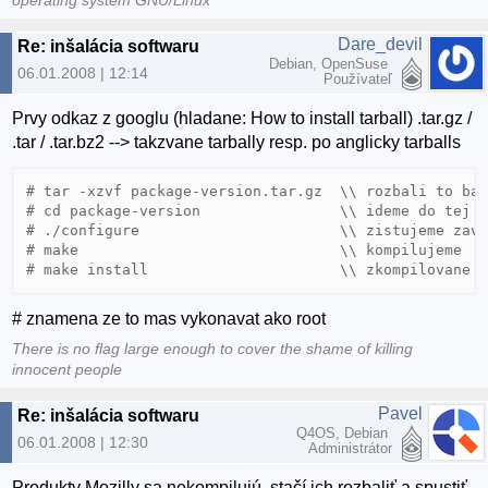
operating system GNU/Linux
Dare_devil
Re: inšalácia softwaru
Debian, OpenSuse
06.01.2008 | 12:14
Používateľ
Prvy odkaz z googlu (hladane: How to install tarball) .tar.gz /
.tar / .tar.bz2 --> takzvane tarbally resp. po anglicky tarballs
# tar -xzvf package-version.tar.gz  \\ rozbali to bal
# cd package-version                \\ ideme do tej z
# ./configure                       \\ zistujeme zavi
# make                              \\ kompilujeme

# znamena ze to mas vykonavat ako root
There is no flag large enough to cover the shame of killing
innocent people
Pavel
Re: inšalácia softwaru
Q4OS, Debian
06.01.2008 | 12:30
Administrátor
Produkty Mozilly sa nekompilujú, stačí ich rozbaliť a spustiť.