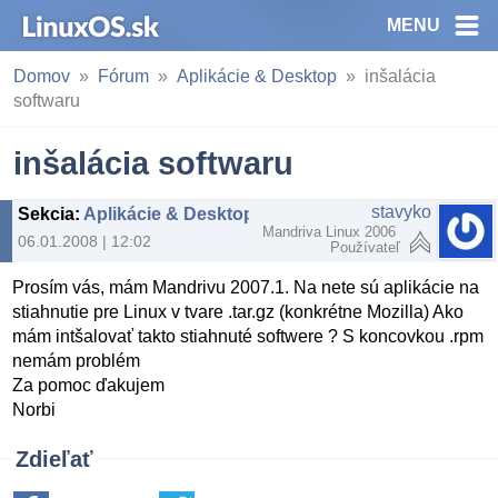
MENU
Domov
Fórum
Aplikácie & Desktop
inšalácia
softwaru
inšalácia softwaru
stavyko
Sekcia
:
Aplikácie & Desktop
Mandriva Linux 2006
06.01.2008 | 12:02
Používateľ
Prosím vás, mám Mandrivu 2007.1. Na nete sú aplikácie na
stiahnutie pre Linux v tvare .tar.gz (konkrétne Mozilla) Ako
mám intšalovať takto stiahnuté softwere ? S koncovkou .rpm
nemám problém
Za pomoc ďakujem
Norbi
Zdieľať