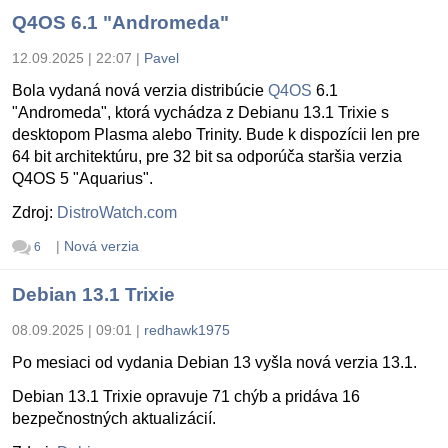
Q4OS 6.1 "Andromeda"
12.09.2025 | 22:07
|
Pavel
Bola vydaná nová verzia distribúcie
Q4OS
6.1
"Andromeda", ktorá vychádza z Debianu 13.1 Trixie s
desktopom Plasma alebo Trinity. Bude k dispozícii len pre
64 bit architektúru, pre 32 bit sa odporúča staršia verzia
Q4OS 5 "Aquarius".
Zdroj:
DistroWatch.com
|
Nová verzia
6
Debian 13.1 Trixie
08.09.2025 | 09:01
|
redhawk1975
Po mesiaci od vydania Debian 13 vyšla nová verzia 13.1.
Debian 13.1 Trixie opravuje 71 chýb a pridáva 16
bezpečnostných aktualizácií.