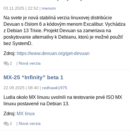
03.11.2025 | 22:52
|
menom
Na svete je nová stabilná verzia linuxovej distribúcie
Devuan s číslom 6 a kódovým menom Excalibur. Vychádza
z Debian 13 Trixie. Projekt Devuan sa zameriava na
poskytovanie alternatívy k Debianu, ktorú je možné použiť
bez SystemD.
Zdroj:
https://www.devuan.org/get-devuan
|
Nová verzia
2
MX-25 “Infinity” beta 1
22.09.2025 | 08:40
|
redhawk1975
Ludia okolo MX linuxu uvolnili na testovanie prvé ISO MX
linuxu postavené na Debian 13.
Zdroj:
MX linux
|
Nová verzia
2