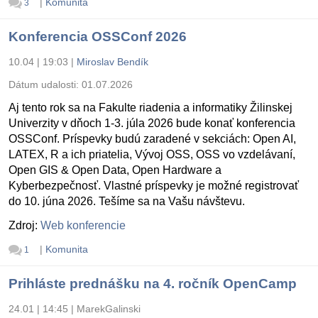
|
Komunita
3
Konferencia OSSConf 2026
10.04 | 19:03
|
Miroslav Bendík
Dátum udalosti:
01.07.2026
Aj tento rok sa na Fakulte riadenia a informatiky Žilinskej
Univerzity v dňoch 1-3. júla 2026 bude konať konferencia
OSSConf. Príspevky budú zaradené v sekciách: Open AI,
LATEX, R a ich priatelia, Vývoj OSS, OSS vo vzdelávaní,
Open GIS & Open Data, Open Hardware a
Kyberbezpečnosť. Vlastné príspevky je možné registrovať
do 10. júna 2026. Tešíme sa na Vašu návštevu.
Zdroj:
Web konferencie
|
Komunita
1
Prihláste prednášku na 4. ročník OpenCamp
24.01 | 14:45
|
MarekGalinski