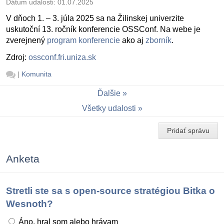
Dátum udalosti:
01.07.2025
V dňoch 1. – 3. júla 2025 sa na Žilinskej univerzite
uskutoční 13. ročník konferencie OSSConf. Na webe je
zverejnený
program konferencie
ako aj
zborník
.
Zdroj:
ossconf.fri.uniza.sk
|
Komunita
Ďalšie
Všetky udalosti
Pridať správu
Anketa
Stretli ste sa s open-source stratégiou Bitka o
Wesnoth?
Áno, hral som alebo hrávam