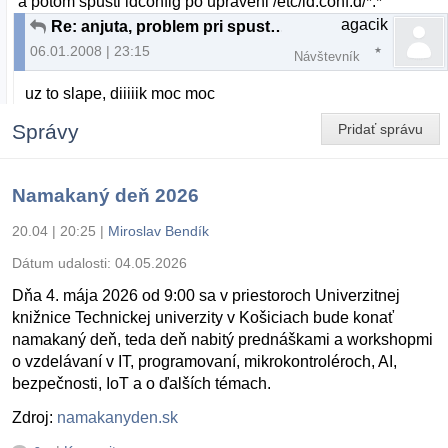
a potom spusti ldconfig po upraveni /etc/ld.conf.d/*.*
agacik
Re: anjuta, problem pri spusteni
06.01.2008 | 23:15
Návštevník
uz to slape, diiiiik moc moc
Správy
Pridať správu
Namakaný deň 2026
20.04 | 20:25
|
Miroslav Bendík
Dátum udalosti:
04.05.2026
Dňa 4. mája 2026 od 9:00 sa v priestoroch Univerzitnej
knižnice Technickej univerzity v Košiciach bude konať
namakaný deň, teda deň nabitý prednáškami a workshopmi
o vzdelávaní v IT, programovaní, mikrokontroléroch, AI,
bezpečnosti, IoT a o ďalších témach.
Zdroj:
namakanyden.sk