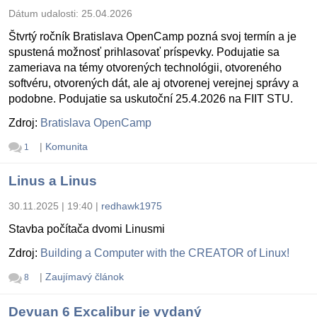
Dátum udalosti:
25.04.2026
Štvrtý ročník Bratislava OpenCamp pozná svoj termín a je
spustená možnosť prihlasovať príspevky. Podujatie sa
zameriava na témy otvorených technológii, otvoreného
softvéru, otvorených dát, ale aj otvorenej verejnej správy a
podobne. Podujatie sa uskutoční 25.4.2026 na FIIT STU.
Zdroj:
Bratislava OpenCamp
|
Komunita
1
Linus a Linus
30.11.2025 | 19:40
|
redhawk1975
Stavba počítača dvomi Linusmi
Zdroj:
Building a Computer with the CREATOR of Linux!
|
Zaujímavý článok
8
Devuan 6 Excalibur je vydaný