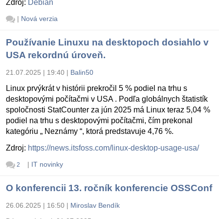
Zdroj:
Debian
|
Nová verzia
Používanie Linuxu na desktopoch dosiahlo v
USA rekordnú úroveň.
21.07.2025 | 19:40
|
Balin50
Linux prvýkrát v histórii prekročil 5 % podiel na trhu s
desktopovými počítačmi v USA . Podľa globálnych štatistík
spoločnosti StatCounter za jún 2025 má Linux teraz 5,04 %
podiel na trhu s desktopovými počítačmi, čím prekonal
kategóriu „ Neznámy “, ktorá predstavuje 4,76 %.
Zdroj:
https://news.itsfoss.com/linux-desktop-usage-usa/
|
IT novinky
2
O konferencii 13. ročník konferencie OSSConf
26.06.2025 | 16:50
|
Miroslav Bendík