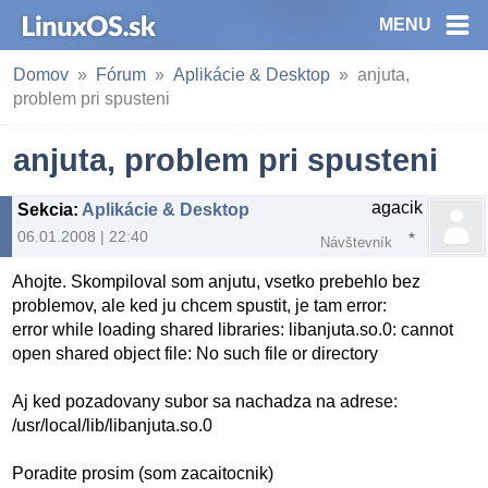
MENU
Domov
Fórum
Aplikácie & Desktop
anjuta,
problem pri spusteni
anjuta, problem pri spusteni
agacik
Sekcia
:
Aplikácie & Desktop
06.01.2008 | 22:40
Návštevník
Ahojte. Skompiloval som anjutu, vsetko prebehlo bez
problemov, ale ked ju chcem spustit, je tam error:
error while loading shared libraries: libanjuta.so.0: cannot
open shared object file: No such file or directory
Aj ked pozadovany subor sa nachadza na adrese:
/usr/local/lib/libanjuta.so.0
Poradite prosim (som zacaitocnik)