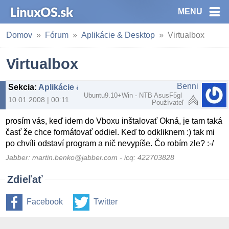
MENU
Domov
Fórum
Aplikácie & Desktop
Virtualbox
Virtualbox
Benni
Sekcia
:
Aplikácie & Desktop
Ubuntu9.10+Win - NTB AsusF5gl
10.01.2008 | 00:11
Používateľ
prosím vás, keď idem do Vboxu inštalovať Okná, je tam taká
časť že chce formátovať oddiel. Keď to odkliknem :) tak mi
po chvíli odstaví program a nič nevypíše. Čo robím zle? :-/
Jabber: martin.benko@jabber.com - icq: 422703828
Zdieľať
Facebook
Twitter