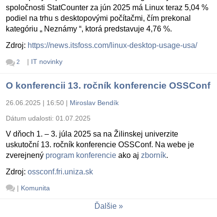
spoločnosti StatCounter za jún 2025 má Linux teraz 5,04 %
podiel na trhu s desktopovými počítačmi, čím prekonal
kategóriu „ Neznámy “, ktorá predstavuje 4,76 %.
Zdroj:
https://news.itsfoss.com/linux-desktop-usage-usa/
|
IT novinky
2
O konferencii 13. ročník konferencie OSSConf
26.06.2025 | 16:50
|
Miroslav Bendík
Dátum udalosti:
01.07.2025
V dňoch 1. – 3. júla 2025 sa na Žilinskej univerzite
uskutoční 13. ročník konferencie OSSConf. Na webe je
zverejnený
program konferencie
ako aj
zborník
.
Zdroj:
ossconf.fri.uniza.sk
|
Komunita
Ďalšie