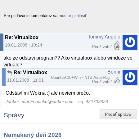
Pre pridávanie komentárov sa
musíte prihlásiť
.
Tommy Angelo
Re: Virtualbox
10.01.2008 | 10:24
Používateľ
ako ze odstavi program?? Ako virtualbox alebo windoze vo
virtuale?
Benni
Re: Virtualbox
Ubuntu9.10+Win - NTB AsusF5gl
11.01.2008 | 11:01
Používateľ
Odstaví mi Wokná :) ale neviem prečo.
Jabber: martin.benko@jabber.com - icq: 422703828
Správy
Pridať správu
Namakaný deň 2026