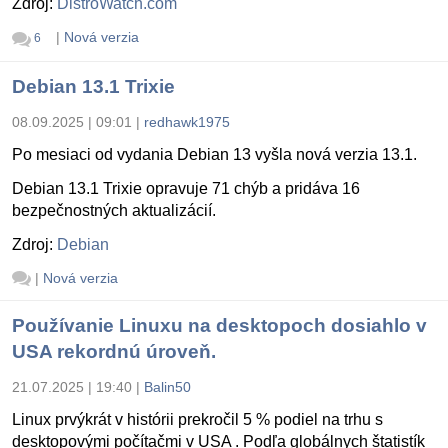
Zdroj:
DistroWatch.com
|
Nová verzia
6
Debian 13.1 Trixie
08.09.2025 | 09:01
|
redhawk1975
Po mesiaci od vydania Debian 13 vyšla nová verzia 13.1.
Debian 13.1 Trixie opravuje 71 chýb a pridáva 16
bezpečnostných aktualizácií.
Zdroj:
Debian
|
Nová verzia
Používanie Linuxu na desktopoch dosiahlo v
USA rekordnú úroveň.
21.07.2025 | 19:40
|
Balin50
Linux prvýkrát v histórii prekročil 5 % podiel na trhu s
desktopovými počítačmi v USA . Podľa globálnych štatistík