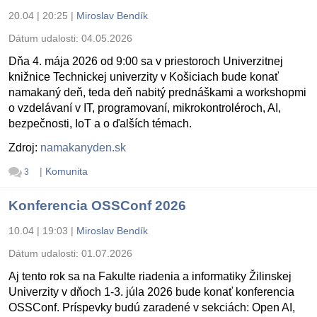
20.04 | 20:25
|
Miroslav Bendík
Dátum udalosti:
04.05.2026
Dňa 4. mája 2026 od 9:00 sa v priestoroch Univerzitnej
knižnice Technickej univerzity v Košiciach bude konať
namakaný deň, teda deň nabitý prednáškami a workshopmi
o vzdelávaní v IT, programovaní, mikrokontroléroch, AI,
bezpečnosti, IoT a o ďalších témach.
Zdroj:
namakanyden.sk
|
Komunita
3
Konferencia OSSConf 2026
10.04 | 19:03
|
Miroslav Bendík
Dátum udalosti:
01.07.2026
Aj tento rok sa na Fakulte riadenia a informatiky Žilinskej
Univerzity v dňoch 1-3. júla 2026 bude konať konferencia
OSSConf. Príspevky budú zaradené v sekciách: Open AI,