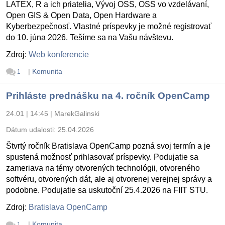
LATEX, R a ich priatelia, Vývoj OSS, OSS vo vzdelávaní,
Open GIS & Open Data, Open Hardware a
Kyberbezpečnosť. Vlastné príspevky je možné registrovať
do 10. júna 2026. Tešíme sa na Vašu návštevu.
Zdroj:
Web konferencie
|
Komunita
1
Prihláste prednášku na 4. ročník OpenCamp
24.01 | 14:45
|
MarekGalinski
Dátum udalosti:
25.04.2026
Štvrtý ročník Bratislava OpenCamp pozná svoj termín a je
spustená možnosť prihlasovať príspevky. Podujatie sa
zameriava na témy otvorených technológii, otvoreného
softvéru, otvorených dát, ale aj otvorenej verejnej správy a
podobne. Podujatie sa uskutoční 25.4.2026 na FIIT STU.
Zdroj:
Bratislava OpenCamp
|
Komunita
1