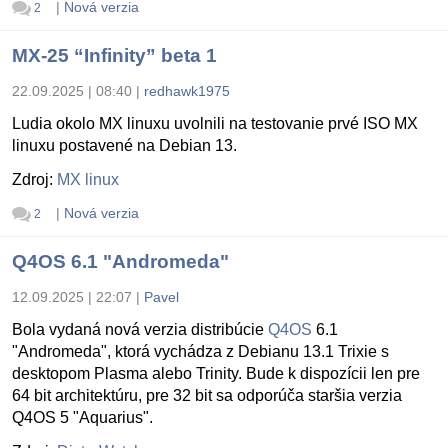
|
Nová verzia
2
MX-25 “Infinity” beta 1
22.09.2025 | 08:40
|
redhawk1975
Ludia okolo MX linuxu uvolnili na testovanie prvé ISO MX
linuxu postavené na Debian 13.
Zdroj:
MX linux
|
Nová verzia
2
Q4OS 6.1 "Andromeda"
12.09.2025 | 22:07
|
Pavel
Bola vydaná nová verzia distribúcie
Q4OS
6.1
"Andromeda", ktorá vychádza z Debianu 13.1 Trixie s
desktopom Plasma alebo Trinity. Bude k dispozícii len pre
64 bit architektúru, pre 32 bit sa odporúča staršia verzia
Q4OS 5 "Aquarius".