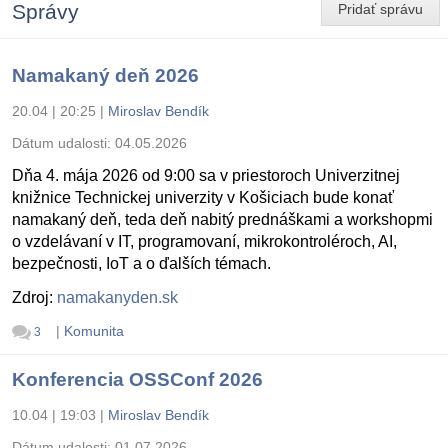
Správy
Pridať správu
Namakaný deň 2026
20.04 | 20:25
|
Miroslav Bendík
Dátum udalosti:
04.05.2026
Dňa 4. mája 2026 od 9:00 sa v priestoroch Univerzitnej
knižnice Technickej univerzity v Košiciach bude konať
namakaný deň, teda deň nabitý prednáškami a workshopmi
o vzdelávaní v IT, programovaní, mikrokontroléroch, AI,
bezpečnosti, IoT a o ďalších témach.
Zdroj:
namakanyden.sk
|
Komunita
3
Konferencia OSSConf 2026
10.04 | 19:03
|
Miroslav Bendík
Dátum udalosti:
01.07.2026