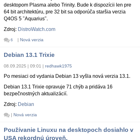
desktopom Plasma alebo Trinity. Bude k dispozícii len pre
64 bit architektúru, pre 32 bit sa odporúča staršia verzia
Q4OS 5 "Aquarius".
Zdroj:
DistroWatch.com
|
Nová verzia
6
Debian 13.1 Trixie
08.09.2025 | 09:01
|
redhawk1975
Po mesiaci od vydania Debian 13 vyšla nová verzia 13.1.
Debian 13.1 Trixie opravuje 71 chýb a pridáva 16
bezpečnostných aktualizácií.
Zdroj:
Debian
|
Nová verzia
Používanie Linuxu na desktopoch dosiahlo v
USA rekordnú úroveň.