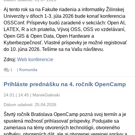
Aj tento rok sa na Fakulte riadenia a informatiky Žilinskej
Univerzity v dňoch 1-3. júla 2026 bude konať konferencia
OSSConf. Príspevky budú zaradené v sekciách: Open AI,
LATEX, R a ich priatelia, Vývoj OSS, OSS vo vzdelávaní,
Open GIS & Open Data, Open Hardware a
Kyberbezpečnosť. Vlastné príspevky je možné registrovať
do 10. júna 2026. Tešíme sa na Vašu návštevu.
Zdroj:
Web konferencie
|
Komunita
1
Prihláste prednášku na 4. ročník OpenCamp
24.01 | 14:45
|
MarekGalinski
Dátum udalosti:
25.04.2026
Štvrtý ročník Bratislava OpenCamp pozná svoj termín a je
spustená možnosť prihlasovať príspevky. Podujatie sa
zameriava na témy otvorených technológii, otvoreného
softvéru, otvorených dát, ale aj otvorenej verejnej správy a