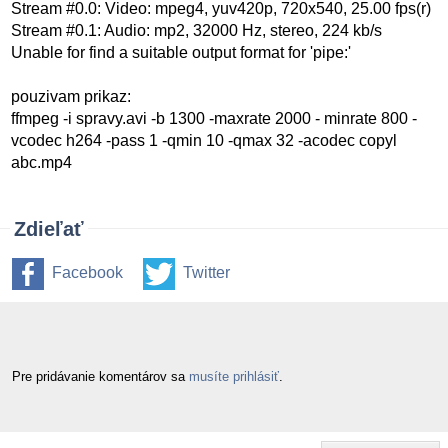
Stream #0.0: Video: mpeg4, yuv420p, 720x540, 25.00 fps(r)
Stream #0.1: Audio: mp2, 32000 Hz, stereo, 224 kb/s
Unable for find a suitable output format for 'pipe:'
pouzivam prikaz:
ffmpeg -i spravy.avi -b 1300 -maxrate 2000 - minrate 800 -
vcodec h264 -pass 1 -qmin 10 -qmax 32 -acodec copyl
abc.mp4
Zdieľať
Facebook
Twitter
Pre pridávanie komentárov sa
musíte prihlásiť
.