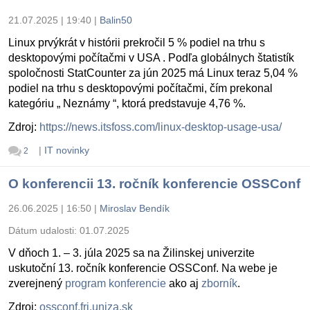
21.07.2025 | 19:40
|
Balin50
Linux prvýkrát v histórii prekročil 5 % podiel na trhu s
desktopovými počítačmi v USA . Podľa globálnych štatistík
spoločnosti StatCounter za jún 2025 má Linux teraz 5,04 %
podiel na trhu s desktopovými počítačmi, čím prekonal
kategóriu „ Neznámy “, ktorá predstavuje 4,76 %.
Zdroj:
https://news.itsfoss.com/linux-desktop-usage-usa/
|
IT novinky
2
O konferencii 13. ročník konferencie OSSConf
26.06.2025 | 16:50
|
Miroslav Bendík
Dátum udalosti:
01.07.2025
V dňoch 1. – 3. júla 2025 sa na Žilinskej univerzite
uskutoční 13. ročník konferencie OSSConf. Na webe je
zverejnený
program konferencie
ako aj
zborník
.
Zdroj:
ossconf.fri.uniza.sk