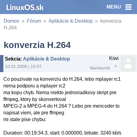
MENU
Domov
Fórum
Aplikácie & Desktop
konverzia
H.264
konverzia H.264
Kiwi
Sekcia
:
Aplikácie & Desktop
10.01.2008 | 19:07
Návštevník
Co pouzivate na konverziu do H.264, lebo mplayer rc1
nema podporu a mplayer rc2
ma kopu chyb. Nema niekto jednoriadkovy skript pre
ffmpeg, ktory by skonvertoval
MPEG-2 a MPEG-4 do H.264 ? Lebo pre mencoder to
napisat viem, ale pre ffmpeg
mi stale pise chybu:
Duration: 00:19:34.3, start: 0.000000, bitrate: 3240 kb/s