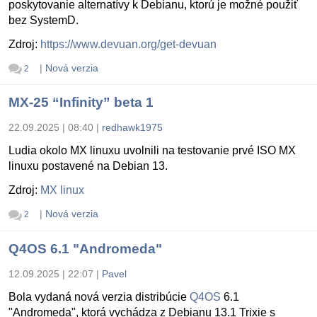
poskytovanie alternatívy k Debianu, ktorú je možné použiť
bez SystemD.
Zdroj:
https://www.devuan.org/get-devuan
|
Nová verzia
2
MX-25 “Infinity” beta 1
22.09.2025 | 08:40
|
redhawk1975
Ludia okolo MX linuxu uvolnili na testovanie prvé ISO MX
linuxu postavené na Debian 13.
Zdroj:
MX linux
|
Nová verzia
2
Q4OS 6.1 "Andromeda"
12.09.2025 | 22:07
|
Pavel
Bola vydaná nová verzia distribúcie
Q4OS
6.1
"Andromeda", ktorá vychádza z Debianu 13.1 Trixie s