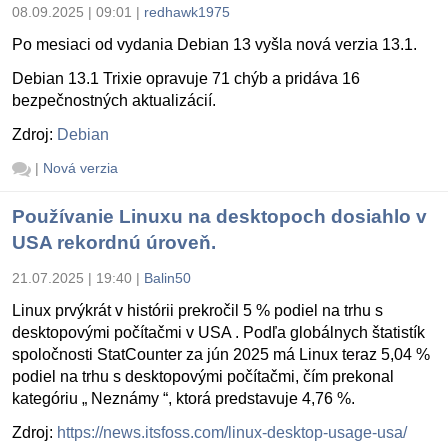
08.09.2025 | 09:01
|
redhawk1975
Po mesiaci od vydania Debian 13 vyšla nová verzia 13.1.
Debian 13.1 Trixie opravuje 71 chýb a pridáva 16
bezpečnostných aktualizácií.
Zdroj:
Debian
|
Nová verzia
Používanie Linuxu na desktopoch dosiahlo v
USA rekordnú úroveň.
21.07.2025 | 19:40
|
Balin50
Linux prvýkrát v histórii prekročil 5 % podiel na trhu s
desktopovými počítačmi v USA . Podľa globálnych štatistík
spoločnosti StatCounter za jún 2025 má Linux teraz 5,04 %
podiel na trhu s desktopovými počítačmi, čím prekonal
kategóriu „ Neznámy “, ktorá predstavuje 4,76 %.
Zdroj:
https://news.itsfoss.com/linux-desktop-usage-usa/