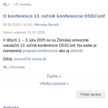
|
IT novinky
2
O konferencii 13. ročník konferencie OSSConf
26.06.2025 | 16:50
|
Miroslav Bendík
Dátum udalosti:
01.07.2025
V dňoch 1. – 3. júla 2025 sa na Žilinskej univerzite
uskutoční 13. ročník konferencie OSSConf. Na webe je
zverejnený
program konferencie
ako aj
zborník
.
Zdroj:
ossconf.fri.uniza.sk
|
Komunita
Ďalšie
Všetky udalosti
Pridať správu
Anketa