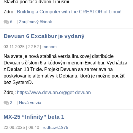
Stavba počítača dvomi Linusmi
Zdroj:
Building a Computer with the CREATOR of Linux!
|
Zaujímavý článok
8
Devuan 6 Excalibur je vydaný
03.11.2025 | 22:52
|
menom
Na svete je nová stabilná verzia linuxovej distribúcie
Devuan s číslom 6 a kódovým menom Excalibur. Vychádza
z Debian 13 Trixie. Projekt Devuan sa zameriava na
poskytovanie alternatívy k Debianu, ktorú je možné použiť
bez SystemD.
Zdroj:
https://www.devuan.org/get-devuan
|
Nová verzia
2
MX-25 “Infinity” beta 1
22.09.2025 | 08:40
|
redhawk1975