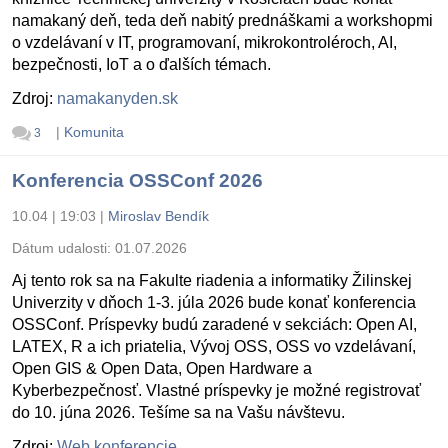
namakaný deň, teda deň nabitý prednáškami a workshopmi
o vzdelávaní v IT, programovaní, mikrokontroléroch, AI,
bezpečnosti, IoT a o ďalších témach.
Zdroj:
namakanyden.sk
|
Komunita
3
Konferencia OSSConf 2026
10.04 | 19:03
|
Miroslav Bendík
Dátum udalosti:
01.07.2026
Aj tento rok sa na Fakulte riadenia a informatiky Žilinskej
Univerzity v dňoch 1-3. júla 2026 bude konať konferencia
OSSConf. Príspevky budú zaradené v sekciách: Open AI,
LATEX, R a ich priatelia, Vývoj OSS, OSS vo vzdelávaní,
Open GIS & Open Data, Open Hardware a
Kyberbezpečnosť. Vlastné príspevky je možné registrovať
do 10. júna 2026. Tešíme sa na Vašu návštevu.
Zdroj:
Web konferencie