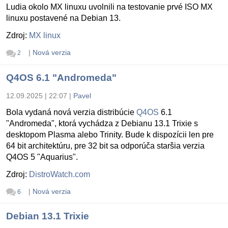
Ludia okolo MX linuxu uvolnili na testovanie prvé ISO MX
linuxu postavené na Debian 13.
Zdroj:
MX linux
|
Nová verzia
2
Q4OS 6.1 "Andromeda"
12.09.2025 | 22:07
|
Pavel
Bola vydaná nová verzia distribúcie
Q4OS
6.1
"Andromeda", ktorá vychádza z Debianu 13.1 Trixie s
desktopom Plasma alebo Trinity. Bude k dispozícii len pre
64 bit architektúru, pre 32 bit sa odporúča staršia verzia
Q4OS 5 "Aquarius".
Zdroj:
DistroWatch.com
|
Nová verzia
6
Debian 13.1 Trixie