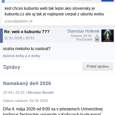
ked chces kubuntu web tak lepsi ako slovensky je
kubuntu.cz ale aj tak je najlepsie cerpat z ubuntu webu
zrezo@jabbim.sk
Stanislav Hoferek
Re: web o kubuntu ???
Greenie 18.04
11.01.2008 | 20:51
Používateľ
snaha niekoho tu nastvat?
tlačené knihy a e-knihy
Správy
Pridať správu
Namakaný deň 2026
20.04 | 20:25
|
Miroslav Bendík
Dátum udalosti:
04.05.2026
Dňa 4. mája 2026 od 9:00 sa v priestoroch Univerzitnej
knižnice Technickej univerzity v Košiciach bude konať