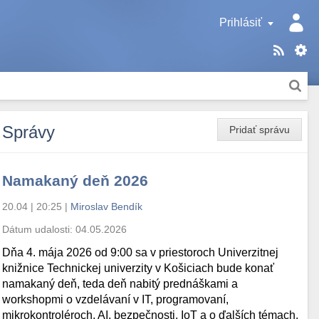
Prihlásiť
Správy
Pridať správu
Namakaný deň 2026
20.04 | 20:25
|
Miroslav Bendík
Dátum udalosti:
04.05.2026
Dňa 4. mája 2026 od 9:00 sa v priestoroch Univerzitnej
knižnice Technickej univerzity v Košiciach bude konať
namakaný deň, teda deň nabitý prednáškami a
workshopmi o vzdelávaní v IT, programovaní,
mikrokontroléroch, AI, bezpečnosti, IoT a o ďalších témach.