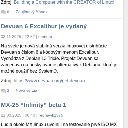
Zdroj:
Building a Computer with the CREATOR of Linux!
|
Zaujímavý článok
8
Devuan 6 Excalibur je vydaný
03.11.2025 | 22:52
|
menom
Na svete je nová stabilná verzia linuxovej distribúcie
Devuan s číslom 6 a kódovým menom Excalibur.
Vychádza z Debian 13 Trixie. Projekt Devuan sa
zameriava na poskytovanie alternatívy k Debianu, ktorú je
možné použiť bez SystemD.
Zdroj:
https://www.devuan.org/get-devuan
|
Nová verzia
2
MX-25 “Infinity” beta 1
22.09.2025 | 08:40
|
redhawk1975
Ludia okolo MX linuxu uvolnili na testovanie prvé ISO MX