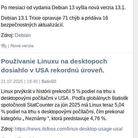
Po mesiaci od vydania Debian 13 vyšla nová verzia 13.1.
Debian 13.1 Trixie opravuje 71 chýb a pridáva 16
bezpečnostných aktualizácií.
Zdroj:
Debian
|
Nová verzia
Používanie Linuxu na desktopoch
dosiahlo v USA rekordnú úroveň.
21.07.2025 | 19:40
|
Balin50
Linux prvýkrát v histórii prekročil 5 % podiel na trhu s
desktopovými počítačmi v USA . Podľa globálnych štatistík
spoločnosti StatCounter za jún 2025 má Linux teraz 5,04
% podiel na trhu s desktopovými počítačmi, čím prekonal
kategóriu „ Neznámy “, ktorá predstavuje 4,76 %.
Zdroj:
https://news.itsfoss.com/linux-desktop-usage-usa/