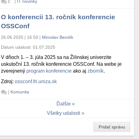
|
IT novinky
2
O konferencii 13. ročník konferencie
OSSConf
26.06.2025 | 16:50
|
Miroslav Bendík
Dátum udalosti:
01.07.2025
V dňoch 1. – 3. júla 2025 sa na Žilinskej univerzite
uskutoční 13. ročník konferencie OSSConf. Na webe je
zverejnený
program konferencie
ako aj
zborník
.
Zdroj:
ossconf.fri.uniza.sk
|
Komunita
Ďalšie
Všetky udalosti
Pridať správu