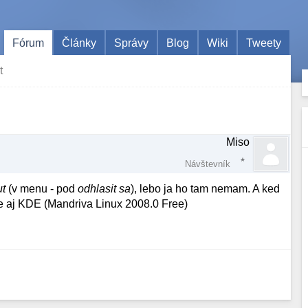
Fórum
Články
Správy
Blog
Wiki
Tweety
t
Miso
Návštevník
ut
(v menu - pod
odhlasit sa
), lebo ja ho tam nemam. A ked
 aj KDE (Mandriva Linux 2008.0 Free)