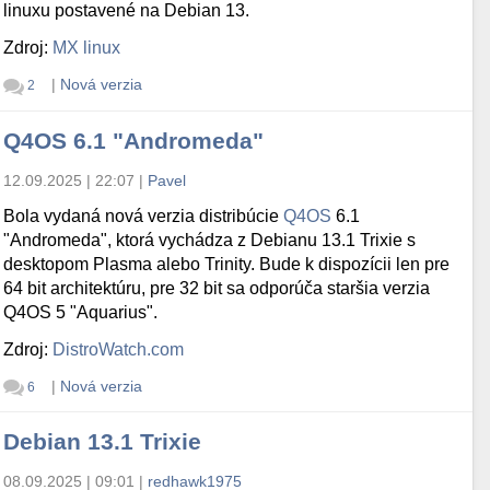
linuxu postavené na Debian 13.
Zdroj:
MX linux
|
Nová verzia
2
Q4OS 6.1 "Andromeda"
12.09.2025 | 22:07
|
Pavel
Bola vydaná nová verzia distribúcie
Q4OS
6.1
"Andromeda", ktorá vychádza z Debianu 13.1 Trixie s
desktopom Plasma alebo Trinity. Bude k dispozícii len pre
64 bit architektúru, pre 32 bit sa odporúča staršia verzia
Q4OS 5 "Aquarius".
Zdroj:
DistroWatch.com
|
Nová verzia
6
Debian 13.1 Trixie
08.09.2025 | 09:01
|
redhawk1975