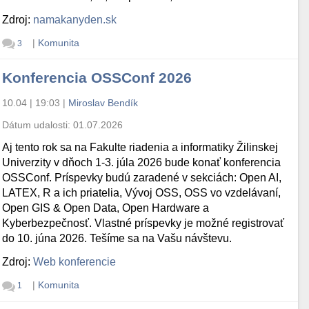
Zdroj:
namakanyden.sk
|
Komunita
3
Konferencia OSSConf 2026
10.04 | 19:03
|
Miroslav Bendík
Dátum udalosti:
01.07.2026
Aj tento rok sa na Fakulte riadenia a informatiky Žilinskej
Univerzity v dňoch 1-3. júla 2026 bude konať konferencia
OSSConf. Príspevky budú zaradené v sekciách: Open AI,
LATEX, R a ich priatelia, Vývoj OSS, OSS vo vzdelávaní,
Open GIS & Open Data, Open Hardware a
Kyberbezpečnosť. Vlastné príspevky je možné registrovať
do 10. júna 2026. Tešíme sa na Vašu návštevu.
Zdroj:
Web konferencie
|
Komunita
1