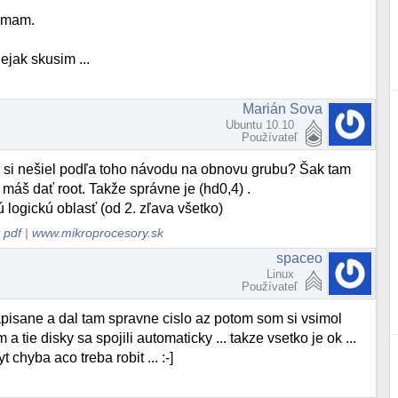
h mam.
ejak skusim ...
Marián Sova
Ubuntu 10.10
Používateľ
čo si nešiel podľa toho návodu na obnovu grubu? Šak tam
 máš dať root. Takže správne je (hd0,4) .
ú logickú oblasť (od 2. zľava všetko)
 pdf
|
www.mikroprocesory.sk
spaceo
Linux
Používateľ
napisane a dal tam spravne cislo az potom som si vsimol
 a tie disky sa spojili automaticky ... takze vsetko je ok ...
hyba aco treba robit ... :-]