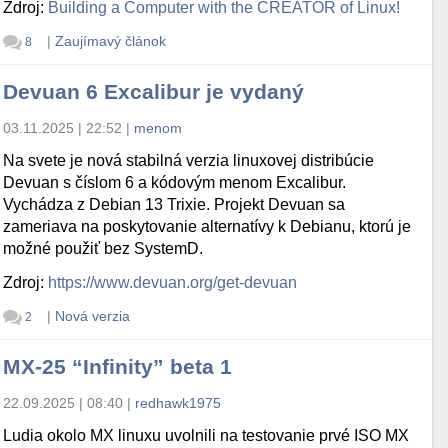
Zdroj:
Building a Computer with the CREATOR of Linux!
|
Zaujímavý článok
8
Devuan 6 Excalibur je vydaný
03.11.2025 | 22:52
|
menom
Na svete je nová stabilná verzia linuxovej distribúcie
Devuan s číslom 6 a kódovým menom Excalibur.
Vychádza z Debian 13 Trixie. Projekt Devuan sa
zameriava na poskytovanie alternatívy k Debianu, ktorú je
možné použiť bez SystemD.
Zdroj:
https://www.devuan.org/get-devuan
|
Nová verzia
2
MX-25 “Infinity” beta 1
22.09.2025 | 08:40
|
redhawk1975
Ludia okolo MX linuxu uvolnili na testovanie prvé ISO MX