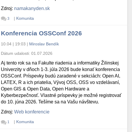
Zdroj:
namakanyden.sk
|
Komunita
3
Konferencia OSSConf 2026
10.04 | 19:03
|
Miroslav Bendík
Dátum udalosti:
01.07.2026
Aj tento rok sa na Fakulte riadenia a informatiky Žilinskej
Univerzity v dňoch 1-3. júla 2026 bude konať konferencia
OSSConf. Príspevky budú zaradené v sekciách: Open AI,
LATEX, R a ich priatelia, Vývoj OSS, OSS vo vzdelávaní,
Open GIS & Open Data, Open Hardware a
Kyberbezpečnosť. Vlastné príspevky je možné registrovať
do 10. júna 2026. Tešíme sa na Vašu návštevu.
Zdroj:
Web konferencie
|
Komunita
1