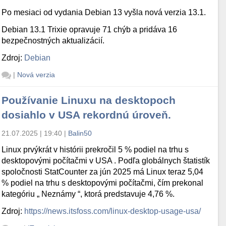
Po mesiaci od vydania Debian 13 vyšla nová verzia 13.1.
Debian 13.1 Trixie opravuje 71 chýb a pridáva 16
bezpečnostných aktualizácií.
Zdroj:
Debian
|
Nová verzia
Používanie Linuxu na desktopoch
dosiahlo v USA rekordnú úroveň.
21.07.2025 | 19:40
|
Balin50
Linux prvýkrát v histórii prekročil 5 % podiel na trhu s
desktopovými počítačmi v USA . Podľa globálnych štatistík
spoločnosti StatCounter za jún 2025 má Linux teraz 5,04
% podiel na trhu s desktopovými počítačmi, čím prekonal
kategóriu „ Neznámy “, ktorá predstavuje 4,76 %.
Zdroj:
https://news.itsfoss.com/linux-desktop-usage-usa/