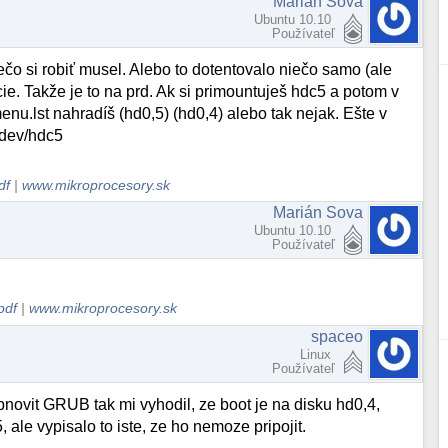
Marián Sova
Ubuntu 10.10
Používateľ
o si robiť musel. Alebo to dotentovalo niečo samo (ale
ie. Takže je to na prd. Ak si primountuješ hdc5 a potom v
nu.lst nahradíš (hd0,5) (hd0,4) alebo tak nejak. Ešte v
/dev/hdc5
df
|
www.mikroprocesory.sk
Marián Sova
Ubuntu 10.10
Používateľ
pdf
|
www.mikroprocesory.sk
spaceo
Linux
Používateľ
obnovit GRUB tak mi vyhodil, ze boot je na disku hd0,4,
, ale vypisalo to iste, ze ho nemoze pripojit.