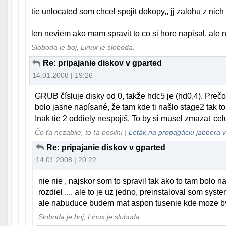
tie unlocated som chcel spojit dokopy,, jj zalohu z nic
len neviem ako mam spravit to co si hore napisal, ale n
Sloboda je boj, Linux je sloboda.
Re: pripajanie diskov v gparted
14.01.2008 | 19:26
GRUB čísluje disky od 0, takže hdc5 je (hd0,4). Pre
bolo jasne napísané, že tam kde ti našlo stage2 tak to
Inak tie 2 oddiely nespojíš. To by si musel zmazať cel
Čo ťa nezabije, to ťa posilní |
Leták na propagáciu jabbera v
Re: pripajanie diskov v gparted
14.01.2008 | 20:22
nie nie , najskor som to spravil tak ako to tam bolo 
rozdiel .... ale to je uz jedno, preinstaloval som system
ale nabuduce budem mat aspon tusenie kde moze byt c
Sloboda je boj, Linux je sloboda.