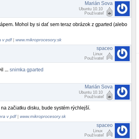
Marián Sova
Ubuntu 10.10
Používateľ
hápem. Mohol by si dať sem teraz obrázok z gparted (alebo
 v pdf
|
www.mikroprocesory.sk
spaceo
Linux
Používateľ
l ...
snimka gparted
Marián Sova
Ubuntu 10.10
Používateľ
/ na začiatku disku, bude systém rýchlejší.
ra v pdf
|
www.mikroprocesory.sk
spaceo
Linux
Používateľ