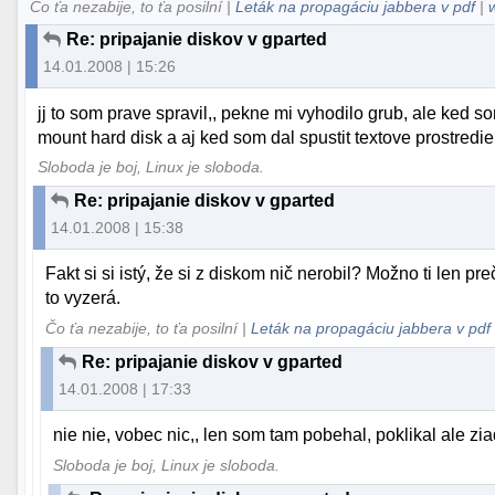
Čo ťa nezabije, to ťa posilní |
Leták na propagáciu jabbera v pdf
|
Re: pripajanie diskov v gparted
14.01.2008 | 15:26
jj to som prave spravil,, pekne mi vyhodilo grub, ale ked so
mount hard disk a aj ked som dal spustit textove prostredi
Sloboda je boj, Linux je sloboda.
Re: pripajanie diskov v gparted
14.01.2008 | 15:38
Fakt si si istý, že si z diskom nič nerobil? Možno ti len pr
to vyzerá.
Čo ťa nezabije, to ťa posilní |
Leták na propagáciu jabbera v pdf
Re: pripajanie diskov v gparted
14.01.2008 | 17:33
nie nie, vobec nic,, len som tam pobehal, poklikal ale zi
Sloboda je boj, Linux je sloboda.