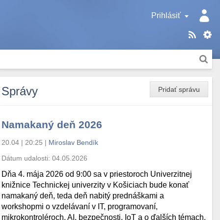
Prihlásiť
Správy
Pridať správu
Namakaný deň 2026
20.04 | 20:25
|
Miroslav Bendík
Dátum udalosti:
04.05.2026
Dňa 4. mája 2026 od 9:00 sa v priestoroch Univerzitnej
knižnice Technickej univerzity v Košiciach bude konať
namakaný deň, teda deň nabitý prednáškami a
workshopmi o vzdelávaní v IT, programovaní,
mikrokontroléroch, AI, bezpečnosti, IoT a o ďalších témach.