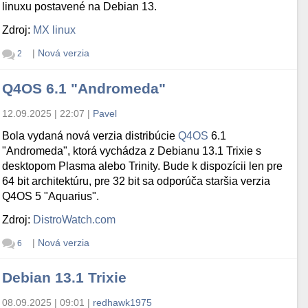
linuxu postavené na Debian 13.
Zdroj:
MX linux
|
Nová verzia
2
Q4OS 6.1 "Andromeda"
12.09.2025 | 22:07
|
Pavel
Bola vydaná nová verzia distribúcie
Q4OS
6.1
"Andromeda", ktorá vychádza z Debianu 13.1 Trixie s
desktopom Plasma alebo Trinity. Bude k dispozícii len pre
64 bit architektúru, pre 32 bit sa odporúča staršia verzia
Q4OS 5 "Aquarius".
Zdroj:
DistroWatch.com
|
Nová verzia
6
Debian 13.1 Trixie
08.09.2025 | 09:01
|
redhawk1975