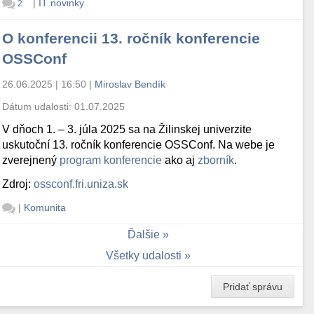
|
IT novinky
2
O konferencii 13. ročník konferencie
OSSConf
26.06.2025 | 16:50
|
Miroslav Bendík
Dátum udalosti:
01.07.2025
V dňoch 1. – 3. júla 2025 sa na Žilinskej univerzite
uskutoční 13. ročník konferencie OSSConf. Na webe je
zverejnený
program konferencie
ako aj
zborník
.
Zdroj:
ossconf.fri.uniza.sk
|
Komunita
Ďalšie
Všetky udalosti
Pridať správu