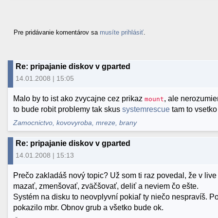
Pre pridávanie komentárov sa
musíte prihlásiť
.
Re: pripajanie diskov v gparted
14.01.2008 | 15:05
Malo by to ist ako zvycajne cez prikaz
, ale nerozumie
mount
to bude robit problemy tak skus
systemrescue
tam to vsetko
Zamocnictvo, kovovyroba, mreze, brany
Re: pripajanie diskov v gparted
14.01.2008 | 15:13
Prečo zakladáš nový topic? Už som ti raz povedal, že v liv
mazať, zmenšovať, zväčšovať, deliť a neviem čo ešte.
Systém na disku to neovplyvní pokiaľ ty niečo nespravíš. Pod
pokazilo mbr. Obnov grub a všetko bude ok.