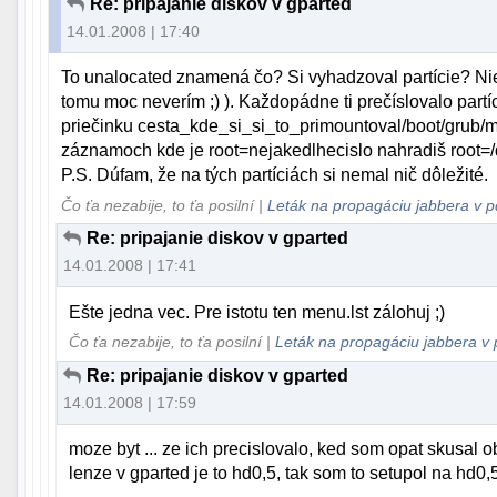
Re: pripajanie diskov v gparted
14.01.2008 | 17:40
To unalocated znamená čo? Si vyhadzoval partície? Nieč
tomu moc neverím ;) ). Každopádne ti prečíslovalo partíc
priečinku cesta_kde_si_si_to_primountoval/boot/grub/me
záznamoch kde je root=nejakedlhecislo nahradiš root=
P.S. Dúfam, že na tých partíciách si nemal nič dôležité.
Čo ťa nezabije, to ťa posilní |
Leták na propagáciu jabbera v p
Re: pripajanie diskov v gparted
14.01.2008 | 17:41
Ešte jedna vec. Pre istotu ten menu.lst zálohuj ;)
Čo ťa nezabije, to ťa posilní |
Leták na propagáciu jabbera v 
Re: pripajanie diskov v gparted
14.01.2008 | 17:59
moze byt ... ze ich precislovalo, ked som opat skusal 
lenze v gparted je to hd0,5, tak som to setupol na hd0,5