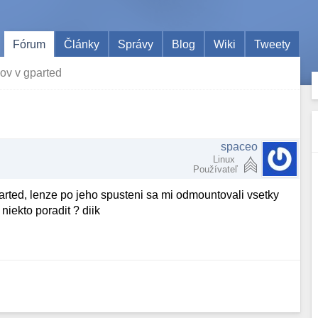
Fórum
Články
Správy
Blog
Wiki
Tweety
kov v gparted
spaceo
Linux
Používateľ
arted, lenze po jeho spusteni sa mi odmountovali vsetky
niekto poradit ? diik