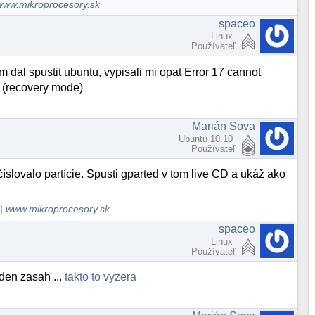
www.mikroprocesory.sk
spaceo
Linux
Používateľ
m dal spustit ubuntu, vypisali mi opat Error 17 cannot
e (recovery mode)
Marián Sova
Ubuntu 10.10
Používateľ
ečíslovalo partície. Spusti gparted v tom live CD a ukáž ako
|
www.mikroprocesory.sk
spaceo
Linux
Používateľ
aden zasah ...
takto to vyzera