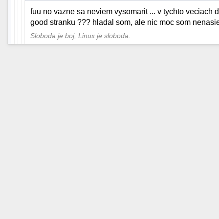
fuu no vazne sa neviem vysomarit ... v tychto veciach
good stranku ??? hladal som, ale nic moc som nenasiel
Sloboda je boj, Linux je sloboda.