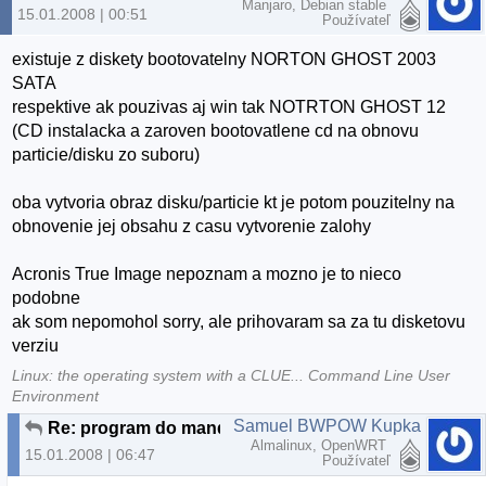
Manjaro, Debian stable
15.01.2008 | 00:51
Používateľ
existuje z diskety bootovatelny NORTON GHOST 2003
SATA
respektive ak pouzivas aj win tak NOTRTON GHOST 12
(CD instalacka a zaroven bootovatlene cd na obnovu
particie/disku zo suboru)
oba vytvoria obraz disku/particie kt je potom pouzitelny na
obnovenie jej obsahu z casu vytvorenie zalohy
Acronis True Image nepoznam a mozno je to nieco
podobne
ak som nepomohol sorry, ale prihovaram sa za tu disketovu
verziu
Linux: the operating system with a CLUE... Command Line User
Environment
Samuel BWPOW Kupka
Re: program do mandrivi
Almalinux, OpenWRT
15.01.2008 | 06:47
Používateľ