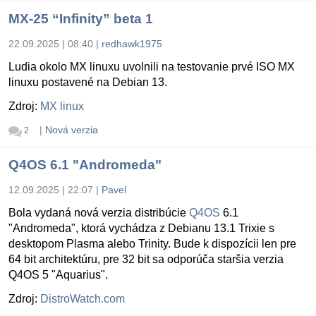
MX-25 “Infinity” beta 1
22.09.2025 | 08:40
|
redhawk1975
Ludia okolo MX linuxu uvolnili na testovanie prvé ISO MX
linuxu postavené na Debian 13.
Zdroj:
MX linux
|
Nová verzia
2
Q4OS 6.1 "Andromeda"
12.09.2025 | 22:07
|
Pavel
Bola vydaná nová verzia distribúcie
Q4OS
6.1
"Andromeda", ktorá vychádza z Debianu 13.1 Trixie s
desktopom Plasma alebo Trinity. Bude k dispozícii len pre
64 bit architektúru, pre 32 bit sa odporúča staršia verzia
Q4OS 5 "Aquarius".
Zdroj:
DistroWatch.com