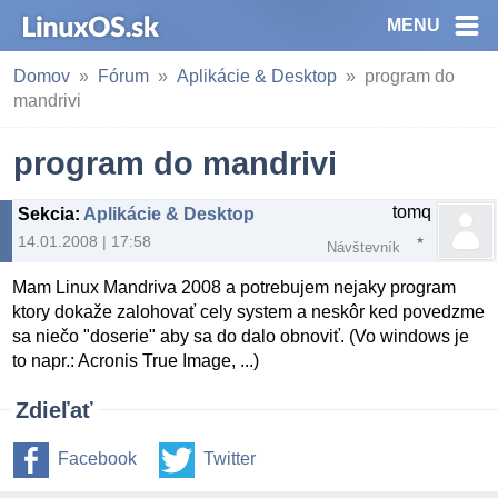
MENU
Domov
Fórum
Aplikácie & Desktop
program do
mandrivi
program do mandrivi
tomq
Sekcia
:
Aplikácie & Desktop
14.01.2008 | 17:58
Návštevník
Mam Linux Mandriva 2008 a potrebujem nejaky program
ktory dokaže zalohovať cely system a neskôr ked povedzme
sa niečo "doserie" aby sa do dalo obnoviť. (Vo windows je
to napr.: Acronis True Image, ...)
Zdieľať
Facebook
Twitter