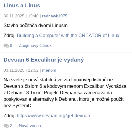
Linus a Linus
30.11.2025 | 19:40
|
redhawk1975
Stavba počítača dvomi Linusmi
Zdroj:
Building a Computer with the CREATOR of Linux!
|
Zaujímavý článok
8
Devuan 6 Excalibur je vydaný
03.11.2025 | 22:52
|
menom
Na svete je nová stabilná verzia linuxovej distribúcie
Devuan s číslom 6 a kódovým menom Excalibur. Vychádza
z Debian 13 Trixie. Projekt Devuan sa zameriava na
poskytovanie alternatívy k Debianu, ktorú je možné použiť
bez SystemD.
Zdroj:
https://www.devuan.org/get-devuan
|
Nová verzia
2