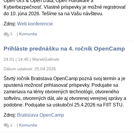
Open GIS & Open Data, Open Hardware a
Kyberbezpečnosť. Vlastné príspevky je možné registrovať
do 10. júna 2026. Tešíme sa na Vašu návštevu.
Zdroj:
Web konferencie
|
Komunita
1
Prihláste prednášku na 4. ročník OpenCamp
24.01 | 14:45
|
MarekGalinski
Dátum udalosti:
25.04.2026
Štvrtý ročník Bratislava OpenCamp pozná svoj termín a je
spustená možnosť prihlasovať príspevky. Podujatie sa
zameriava na témy otvorených technológii, otvoreného
softvéru, otvorených dát, ale aj otvorenej verejnej správy a
podobne. Podujatie sa uskutoční 25.4.2026 na FIIT STU.
Zdroj:
Bratislava OpenCamp
|
Komunita
1