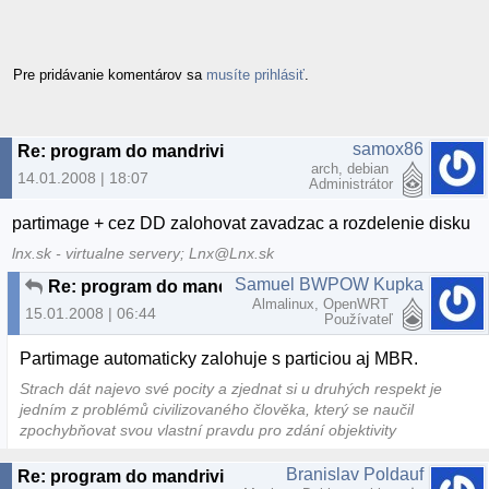
Pre pridávanie komentárov sa
musíte prihlásiť
.
samox86
Re: program do mandrivi
arch, debian
14.01.2008 | 18:07
Administrátor
partimage + cez DD zalohovat zavadzac a rozdelenie disku
lnx.sk - virtualne servery; Lnx@Lnx.sk
Samuel BWPOW Kupka
Re: program do mandrivi
Almalinux, OpenWRT
15.01.2008 | 06:44
Používateľ
Partimage automaticky zalohuje s particiou aj MBR.
Strach dát najevo své pocity a zjednat si u druhých respekt je
jedním z problémů civilizovaného člověka, který se naučil
zpochybňovat svou vlastní pravdu pro zdání objektivity
Branislav Poldauf
Re: program do mandrivi