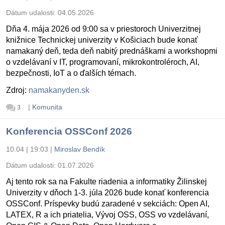
Dátum udalosti:
04.05.2026
Dňa 4. mája 2026 od 9:00 sa v priestoroch Univerzitnej
knižnice Technickej univerzity v Košiciach bude konať
namakaný deň, teda deň nabitý prednáškami a workshopmi
o vzdelávaní v IT, programovaní, mikrokontroléroch, AI,
bezpečnosti, IoT a o ďalších témach.
Zdroj:
namakanyden.sk
|
Komunita
3
Konferencia OSSConf 2026
10.04 | 19:03
|
Miroslav Bendík
Dátum udalosti:
01.07.2026
Aj tento rok sa na Fakulte riadenia a informatiky Žilinskej
Univerzity v dňoch 1-3. júla 2026 bude konať konferencia
OSSConf. Príspevky budú zaradené v sekciách: Open AI,
LATEX, R a ich priatelia, Vývoj OSS, OSS vo vzdelávaní,