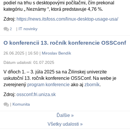
podiel na trhu s desktopovými počítačmi, čím prekonal
kategóriu „ Neznámy “, ktorá predstavuje 4,76 %.
Zdroj:
https://news.itsfoss.com/linux-desktop-usage-usa/
|
IT novinky
2
O konferencii 13. ročník konferencie OSSConf
26.06.2025 | 16:50
|
Miroslav Bendík
Dátum udalosti:
01.07.2025
V dňoch 1. – 3. júla 2025 sa na Žilinskej univerzite
uskutoční 13. ročník konferencie OSSConf. Na webe je
zverejnený
program konferencie
ako aj
zborník
.
Zdroj:
ossconf.fri.uniza.sk
|
Komunita
Ďalšie
Všetky udalosti