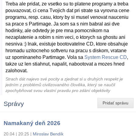
Treba ale pridat, ze vsetko su to platene programy a treba
pouvazovat, ci cena Tvojich dat pri strate sa vyrovna cene
programu, resp. casu, ktory by si musel venovat nauceniu
sa prace s Partimage. Ja som sa s nim babral asi dve
hodinky, ale odvtedy je pre mna pomocnikom na
nezaplatenie a robim s nim veci, o ktorych sa ghostu ani
nesniva :) Inak, existuje bootovatelne CD, ktore obsahuje
hromadu uzitocneho softveru na pracu s diskom, vratane
uz spominaneho Partimage. Vola sa
System Rescue CD
,
takze uz len stiahnut, napalit, nabootovat a mozes hned
zalohovat.
Strach dát najevo své pocity a zjednat si u druhých respekt je
jedním z problémů civilizovaného člověka, který se naučil
zpochybňovat svou vlastní pravdu pro zdání objektivity
Správy
Pridať správu
Namakaný deň 2026
20.04 | 20:25
|
Miroslav Bendík