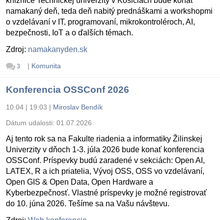
knižnice Technickej univerzity v Košiciach bude konať
namakaný deň, teda deň nabitý prednáškami a workshopmi
o vzdelávaní v IT, programovaní, mikrokontroléroch, AI,
bezpečnosti, IoT a o ďalších témach.
Zdroj:
namakanyden.sk
|
Komunita
3
Konferencia OSSConf 2026
10.04 | 19:03
|
Miroslav Bendík
Dátum udalosti:
01.07.2026
Aj tento rok sa na Fakulte riadenia a informatiky Žilinskej
Univerzity v dňoch 1-3. júla 2026 bude konať konferencia
OSSConf. Príspevky budú zaradené v sekciách: Open AI,
LATEX, R a ich priatelia, Vývoj OSS, OSS vo vzdelávaní,
Open GIS & Open Data, Open Hardware a
Kyberbezpečnosť. Vlastné príspevky je možné registrovať
do 10. júna 2026. Tešíme sa na Vašu návštevu.