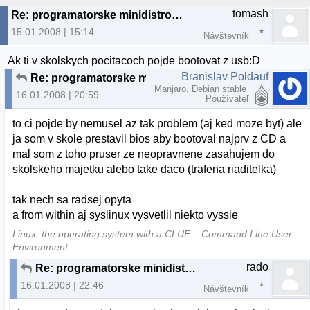
tomash
Re: programatorske minidistro na USB
15.01.2008 | 15:14
Návštevník
Ak ti v skolskych pocitacoch pojde bootovat z usb:D
Branislav Poldauf
Re: programatorske minidistro na USB
Manjaro, Debian stable
16.01.2008 | 20:59
Používateľ
to ci pojde by nemusel az tak problem (aj ked moze byt) ale
ja som v skole prestavil bios aby bootoval najprv z CD a
mal som z toho pruser ze neopravnene zasahujem do
skolskeho majetku alebo take daco (trafena riaditelka)
tak nech sa radsej opyta
a from within aj syslinux vysvetlil niekto vyssie
Linux: the operating system with a CLUE... Command Line User
Environment
rado
Re: programatorske minidistro na USB
16.01.2008 | 22:46
Návštevník