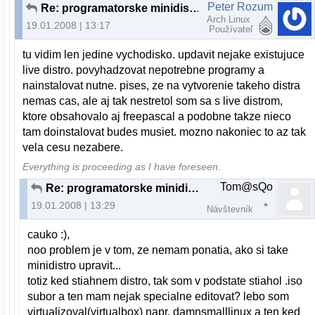
Peter Rozum
Re: programatorske minidistro na USB
Arch Linux
19.01.2008 | 13:17
Používateľ
tu vidim len jedine vychodisko. updavit nejake existujuce
live distro. povyhadzovat nepotrebne programy a
nainstalovat nutne. pises, ze na vytvorenie takeho distra
nemas cas, ale aj tak nestretol som sa s live distrom,
ktore obsahovalo aj freepascal a podobne takze nieco
tam doinstalovat budes musiet. mozno nakoniec to az tak
vela cesu nezabere.
Everything is proceeding as I have foreseen.
Tom@sQo
Re: programatorske minidistro na USB
19.01.2008 | 13:29
Návštevník
cauko :),
noo problem je v tom, ze nemam ponatia, ako si take
minidistro upravit...
totiz ked stiahnem distro, tak som v podstate stiahol .iso
subor a ten mam nejak specialne editovat? lebo som
virtualizoval(virtualbox) napr. damnsmalllinux a ten ked