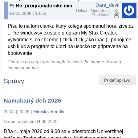
Dare_devil
Re: programatorske minidistro na USB
Debian, OpenSuse
19.01.2008 | 13:39
Používateľ
Pisu to na tom clanku ktory kolega spomenul hore, zive.cz
.. Pre windowsy existuje program My Slax Creator,
vytvorime si co chceme ( click click ,ako inac ) , pripojime
usb kluc a program to ulozi na usbcko uz pripravene na
bootovanie
There is no flag large enough to cover the shame of killing
innocent people
Správy
Pridať správu
Namakaný deň 2026
20.04 | 20:25
|
Miroslav Bendík
Dátum udalosti:
04.05.2026
Dňa 4. mája 2026 od 9:00 sa v priestoroch Univerzitnej