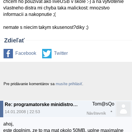
chcem ho pouzivat ako liveUSB v skole :-) a na vytvotenie
vlastneho distra mi chyba taka malickost: mnozstvo
informacii a nakopnutie ;(
nemate s niecim takym skusenost?diky ;)
Zdieľať
Facebook
Twitter
Pre pridávanie komentárov sa
musíte prihlásiť
.
Tom@sQo
Re: programatorske minidistro na USB
14.01.2008 | 22:53
Návštevník
ahoj,
este doplnim, ze to ma mat okolo 50MB, uplne maximalne