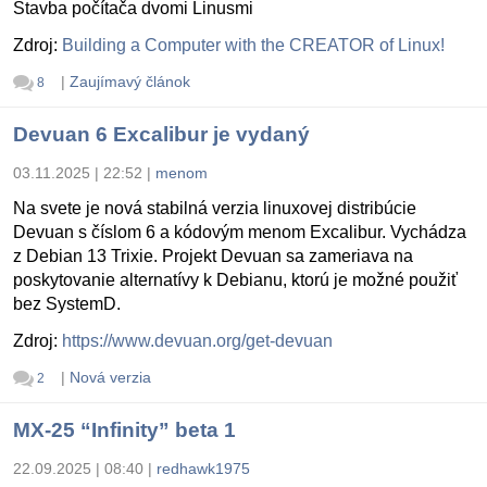
Stavba počítača dvomi Linusmi
Zdroj:
Building a Computer with the CREATOR of Linux!
|
Zaujímavý článok
8
Devuan 6 Excalibur je vydaný
03.11.2025 | 22:52
|
menom
Na svete je nová stabilná verzia linuxovej distribúcie
Devuan s číslom 6 a kódovým menom Excalibur. Vychádza
z Debian 13 Trixie. Projekt Devuan sa zameriava na
poskytovanie alternatívy k Debianu, ktorú je možné použiť
bez SystemD.
Zdroj:
https://www.devuan.org/get-devuan
|
Nová verzia
2
MX-25 “Infinity” beta 1
22.09.2025 | 08:40
|
redhawk1975