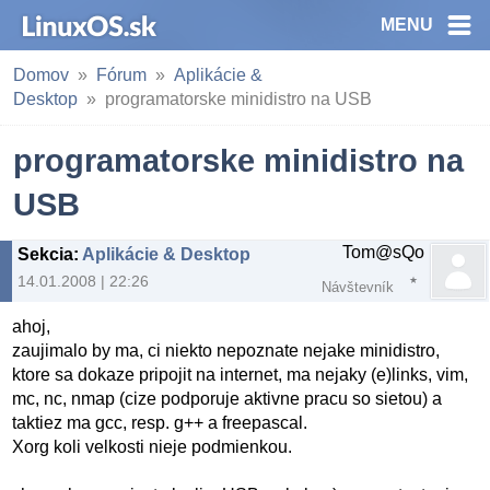
MENU
Domov
Fórum
Aplikácie &
Desktop
programatorske minidistro na USB
programatorske minidistro na
USB
Tom@sQo
Sekcia
:
Aplikácie & Desktop
14.01.2008 | 22:26
Návštevník
ahoj,
zaujimalo by ma, ci niekto nepoznate nejake minidistro,
ktore sa dokaze pripojit na internet, ma nejaky (e)links, vim,
mc, nc, nmap (cize podporuje aktivne pracu so sietou) a
taktiez ma gcc, resp. g++ a freepascal.
Xorg koli velkosti nieje podmienkou.