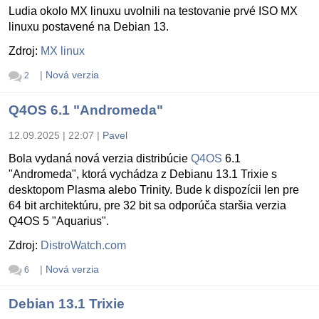
Ludia okolo MX linuxu uvolnili na testovanie prvé ISO MX
linuxu postavené na Debian 13.
Zdroj:
MX linux
|
Nová verzia
2
Q4OS 6.1 "Andromeda"
12.09.2025 | 22:07
|
Pavel
Bola vydaná nová verzia distribúcie
Q4OS
6.1
"Andromeda", ktorá vychádza z Debianu 13.1 Trixie s
desktopom Plasma alebo Trinity. Bude k dispozícii len pre
64 bit architektúru, pre 32 bit sa odporúča staršia verzia
Q4OS 5 "Aquarius".
Zdroj:
DistroWatch.com
|
Nová verzia
6
Debian 13.1 Trixie