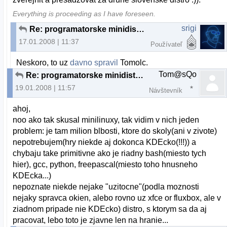
Everything is proceeding as I have foreseen.
srigi
Re: programatorske minidistro na USB
17.01.2008 | 11:37
Používateľ
Neskoro, to uz
davno spravil
Tomolc.
Tom@sQo
Re: programatorske minidistro na USB
19.01.2008 | 11:57
Návštevník
ahoj,
noo ako tak skusal minilinuxy, tak vidim v nich jeden
problem: je tam milion blbosti, ktore do skoly(ani v zivote)
nepotrebujem(hry niekde aj dokonca KDEcko(!!!)) a
chybaju take primitivne ako je riadny bash(miesto tych
hier), gcc, python, freepascal(miesto toho hnusneho
KDEcka...)
nepoznate niekde nejake "uzitocne"(podla moznosti
nejaky spravca okien, alebo rovno uz xfce or fluxbox, ale v
ziadnom pripade nie KDEcko) distro, s ktorym sa da aj
pracovat, lebo toto je zjavne len na hranie...