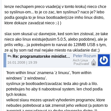
lenze nechapem preco vsade(aj v tomto kroku) nieco chce
so syslinux-om... to je co zac, ten syslinux? naco je? lebo
podla googla to je linux bootloader(cize imho linux distro,
ktore dokaze zavadzat nieco ;-) )
slax som skusal uz davnejsie, ked som len zistoval, ze take
nieco ako linux existuje(tusim 5.0.5, alebo podobne), ale je
prilis velky... ja potrebujem to narvat do 128MB USB s tym,
ze aj by som rad mal nejake miesto na ukladanie dat ;)
Peter Rozum
Re: programatorske minidistro na USB
Arch Linux
16.01.2008 | 19:39
Používateľ
'from within linux' znamena 'z linuxu', 'from within
windows' 'z windowsu'.
syslinux je bootloader/zavadzac teda ako grub a lilo.
potrebujes ho aby ti nabootoval system. len chod podla
tych krokov.
velkost slaxu mozes upravit vyhodenim programov, ktore
nebudes potrebovat a tak zmensit jeho velkost (a potom to
zverejnit a presadzovat za druhe slovenske distro :)).