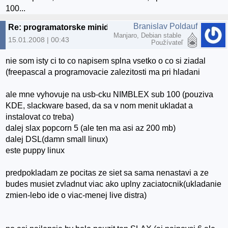
100...
Branislav Poldauf
Re: programatorske minidistro na USB
Manjaro, Debian stable
15.01.2008 | 00:43
Používateľ
nie som isty ci to co napisem splna vsetko o co si ziadal
(freepascal a programovacie zalezitosti ma pri hladani
ale mne vyhovuje na usb-cku NIMBLEX sub 100 (pouziva
KDE, slackware based, da sa v nom menit ukladat a
instalovat co treba)
dalej slax popcorn 5 (ale ten ma asi az 200 mb)
dalej DSL(damn small linux)
este puppy linux
predpokladam ze pocitas ze siet sa sama nenastavi a ze
budes musiet zvladnut viac ako uplny zaciatocnik(ukladanie
zmien-lebo ide o viac-menej live distra)