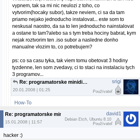
vypnem, tak sa mi nic neulozi z toho, co
vytvorim(hocaky subor), takze neviem, ci sa da tam
priamo nejako jednoducho instalovat... este som to
neskusal naostro, da sa to len jednoducho nainstalovat
a ostane to tam?alebo sa s tym treba hociny babrat, kym
nejak roztvorim ten .iso subor a nasledne donho
manualne vlozim to, co potrebujem?
ps: co sa casu tyka, tak viem tomu obetovat 3 hodiny
tyzdenne, len som zvedavy, ci to staci na instalaciu tych
3 programov...
srigi
Re: programatorske minidistro na USB
20.01.2008 | 01:25
Používateľ
How-To
david1
Re: programatorske minidistro na USB
Debian Etch, Ubuntu 8.10
15.01.2008 | 11:57
Používateľ
hacker :)