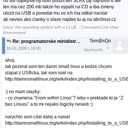
no asi najlepsie by bolo pouzit ten SLAX (aj najnovsi 6 ale
ten ma cez 200 mb takze ho vypalit na CD a iba zmeny
ulozit na USB a povedat mu ze ich ma odtial nacitat
ak nevies ako clanky o slaxe najdes tu aj na abclinux.cz
Linux: the operating system with a CLUE... Command Line User
Environment
Tom@sQo
Re: programatorske minidistro na USB
16.01.2008 | 18:00
Návštevník
ahoj,
tak pozeral som ten damn small linux a kedze chcem
slapat z USBcka, tak som isiel na
http://damnsmalllinux.org/wiki/index.php/Installing_to_a_U
:) no mam otazky:
- co znamena "From within Linux"? lebo v preklade to je "Z
bez Linuxu" a to mi nejako logicky nesedi :)
narychlo som cital dalej a nasiel
http://damnsmalllinux.org/wiki/index.php/Installing_to_a_