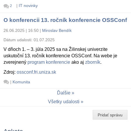
|
IT novinky
2
O konferencii 13. ročník konferencie OSSConf
26.06.2025 | 16:50
|
Miroslav Bendík
Dátum udalosti:
01.07.2025
V dňoch 1. – 3. júla 2025 sa na Žilinskej univerzite
uskutoční 13. ročník konferencie OSSConf. Na webe je
zverejnený
program konferencie
ako aj
zborník
.
Zdroj:
ossconf.fri.uniza.sk
|
Komunita
Ďalšie
Všetky udalosti
Pridať správu