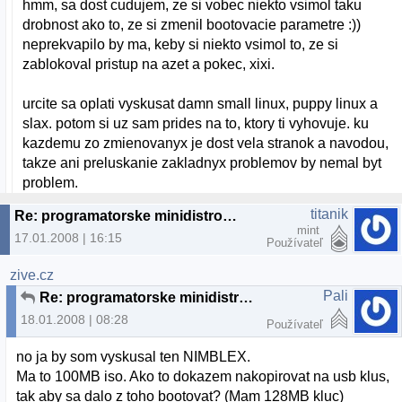
hmm, sa dost cudujem, ze si vobec niekto vsimol taku
drobnost ako to, ze si zmenil bootovacie parametre :))
neprekvapilo by ma, keby si niekto vsimol to, ze si
zablokoval pristup na azet a pokec, xixi.
urcite sa oplati vyskusat damn small linux, puppy linux a
slax. potom si uz sam prides na to, ktory ti vyhovuje. ku
kazdemu zo zmienovanyx je dost vela stranok a navodou,
takze ani preluskanie zakladnyx problemov by nemal byt
problem.
titanik
Re: programatorske minidistro na USB
mint
17.01.2008 | 16:15
Používateľ
zive.cz
Pali
Re: programatorske minidistro na USB
18.01.2008 | 08:28
Používateľ
no ja by som vyskusal ten NIMBLEX.
Ma to 100MB iso. Ako to dokazem nakopirovat na usb klus,
tak aby sa dalo z toho bootovat? (Mam 128MB kluc)