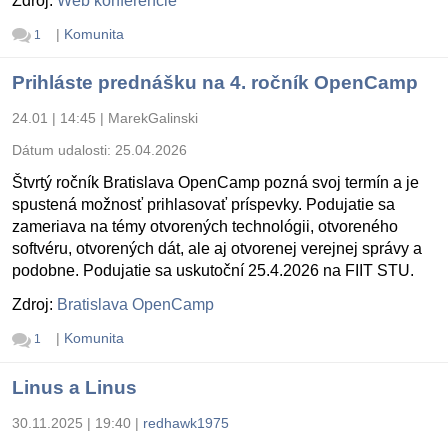
Zdroj:
Web konferencie
|
Komunita
1
Prihláste prednášku na 4. ročník OpenCamp
24.01 | 14:45
|
MarekGalinski
Dátum udalosti:
25.04.2026
Štvrtý ročník Bratislava OpenCamp pozná svoj termín a je
spustená možnosť prihlasovať príspevky. Podujatie sa
zameriava na témy otvorených technológii, otvoreného
softvéru, otvorených dát, ale aj otvorenej verejnej správy a
podobne. Podujatie sa uskutoční 25.4.2026 na FIIT STU.
Zdroj:
Bratislava OpenCamp
|
Komunita
1
Linus a Linus
30.11.2025 | 19:40
|
redhawk1975