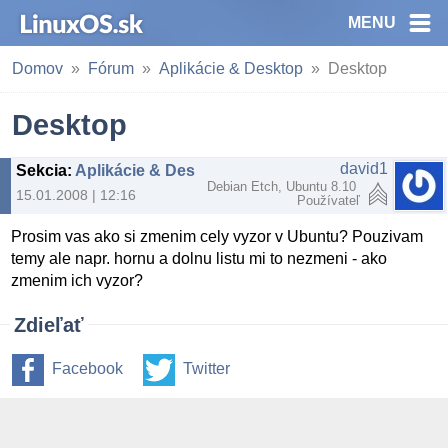
MENU
Domov
Fórum
Aplikácie & Desktop
Desktop
Desktop
david1
Sekcia
:
Aplikácie & Desktop
Debian Etch, Ubuntu 8.10
15.01.2008 | 12:16
Používateľ
Prosim vas ako si zmenim cely vyzor v Ubuntu? Pouzivam
temy ale napr. hornu a dolnu listu mi to nezmeni - ako
zmenim ich vyzor?
Zdieľať
Facebook
Twitter