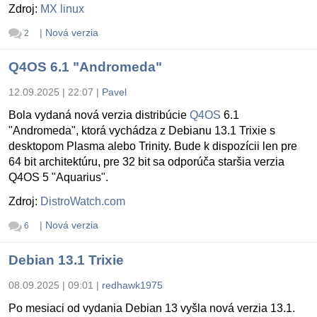
Zdroj:
MX linux
|
Nová verzia
2
Q4OS 6.1 "Andromeda"
12.09.2025 | 22:07
|
Pavel
Bola vydaná nová verzia distribúcie
Q4OS
6.1
"Andromeda", ktorá vychádza z Debianu 13.1 Trixie s
desktopom Plasma alebo Trinity. Bude k dispozícii len pre
64 bit architektúru, pre 32 bit sa odporúča staršia verzia
Q4OS 5 "Aquarius".
Zdroj:
DistroWatch.com
|
Nová verzia
6
Debian 13.1 Trixie
08.09.2025 | 09:01
|
redhawk1975
Po mesiaci od vydania Debian 13 vyšla nová verzia 13.1.