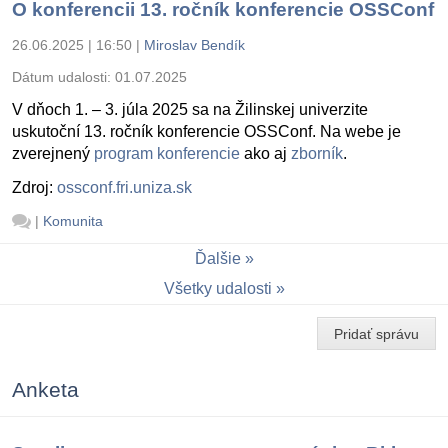
O konferencii 13. ročník konferencie OSSConf
26.06.2025 | 16:50
|
Miroslav Bendík
Dátum udalosti:
01.07.2025
V dňoch 1. – 3. júla 2025 sa na Žilinskej univerzite
uskutoční 13. ročník konferencie OSSConf. Na webe je
zverejnený
program konferencie
ako aj
zborník
.
Zdroj:
ossconf.fri.uniza.sk
|
Komunita
Ďalšie
Všetky udalosti
Pridať správu
Anketa