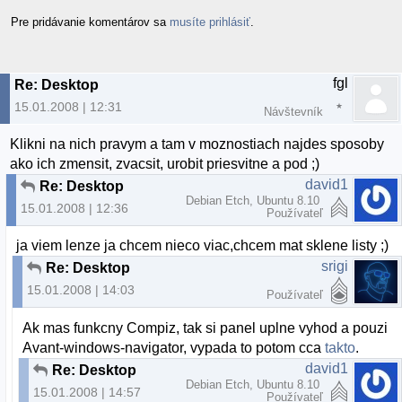
Pre pridávanie komentárov sa
musíte prihlásiť
.
fgl
Re: Desktop
15.01.2008 | 12:31
Návštevník
Klikni na nich pravym a tam v moznostiach najdes sposoby
ako ich zmensit, zvacsit, urobit priesvitne a pod ;)
david1
Re: Desktop
Debian Etch, Ubuntu 8.10
15.01.2008 | 12:36
Používateľ
ja viem lenze ja chcem nieco viac,chcem mat sklene listy ;)
srigi
Re: Desktop
15.01.2008 | 14:03
Používateľ
Ak mas funkcny Compiz, tak si panel uplne vyhod a pouzi
Avant-windows-navigator, vypada to potom cca
takto
.
david1
Re: Desktop
Debian Etch, Ubuntu 8.10
15.01.2008 | 14:57
Používateľ