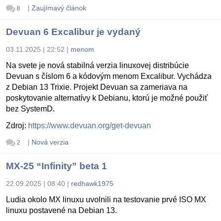
|
Zaujímavý článok
8
Devuan 6 Excalibur je vydaný
03.11.2025 | 22:52
|
menom
Na svete je nová stabilná verzia linuxovej distribúcie
Devuan s číslom 6 a kódovým menom Excalibur. Vychádza
z Debian 13 Trixie. Projekt Devuan sa zameriava na
poskytovanie alternatívy k Debianu, ktorú je možné použiť
bez SystemD.
Zdroj:
https://www.devuan.org/get-devuan
|
Nová verzia
2
MX-25 “Infinity” beta 1
22.09.2025 | 08:40
|
redhawk1975
Ludia okolo MX linuxu uvolnili na testovanie prvé ISO MX
linuxu postavené na Debian 13.