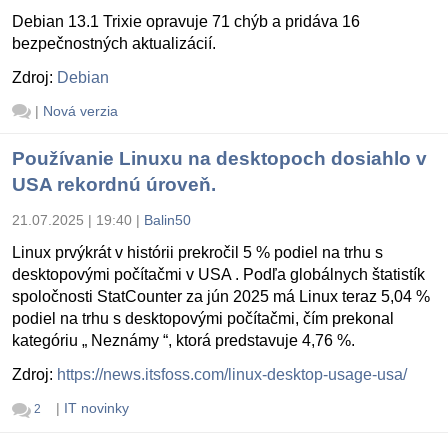
Debian 13.1 Trixie opravuje 71 chýb a pridáva 16
bezpečnostných aktualizácií.
Zdroj:
Debian
|
Nová verzia
Používanie Linuxu na desktopoch dosiahlo v
USA rekordnú úroveň.
21.07.2025 | 19:40
|
Balin50
Linux prvýkrát v histórii prekročil 5 % podiel na trhu s
desktopovými počítačmi v USA . Podľa globálnych štatistík
spoločnosti StatCounter za jún 2025 má Linux teraz 5,04 %
podiel na trhu s desktopovými počítačmi, čím prekonal
kategóriu „ Neznámy “, ktorá predstavuje 4,76 %.
Zdroj:
https://news.itsfoss.com/linux-desktop-usage-usa/
|
IT novinky
2