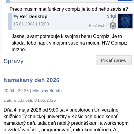
Preco musim mat funkcny compiz,je to od neho zavisle?
srigi
Re: Desktop
15.01.2008 | 15:00
Používateľ
Jasne, avant potrebuje k svojmu behu Compiz! Je to
skoda, lebo napr. v mojom suse na mojom HW Compiz
mrzne.
Správy
Pridať správu
Namakaný deň 2026
20.04 | 20:25
|
Miroslav Bendík
Dátum udalosti:
04.05.2026
Dňa 4. mája 2026 od 9:00 sa v priestoroch Univerzitnej
knižnice Technickej univerzity v Košiciach bude konať
namakaný deň, teda deň nabitý prednáškami a workshopmi
o vzdelávaní v IT, programovaní, mikrokontroléroch, AI,