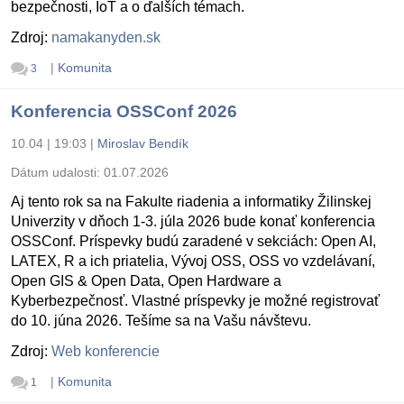
bezpečnosti, IoT a o ďalších témach.
Zdroj:
namakanyden.sk
|
Komunita
3
Konferencia OSSConf 2026
10.04 | 19:03
|
Miroslav Bendík
Dátum udalosti:
01.07.2026
Aj tento rok sa na Fakulte riadenia a informatiky Žilinskej
Univerzity v dňoch 1-3. júla 2026 bude konať konferencia
OSSConf. Príspevky budú zaradené v sekciách: Open AI,
LATEX, R a ich priatelia, Vývoj OSS, OSS vo vzdelávaní,
Open GIS & Open Data, Open Hardware a
Kyberbezpečnosť. Vlastné príspevky je možné registrovať
do 10. júna 2026. Tešíme sa na Vašu návštevu.
Zdroj:
Web konferencie
|
Komunita
1