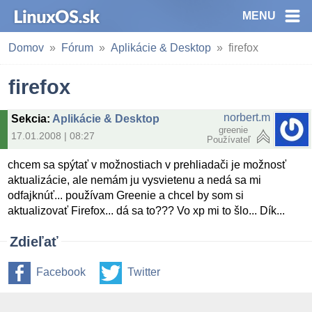
MENU
Domov
Fórum
Aplikácie & Desktop
firefox
firefox
norbert.m
Sekcia
:
Aplikácie & Desktop
greenie
17.01.2008 | 08:27
Používateľ
chcem sa spýtať v možnostiach v prehliadači je možnosť
aktualizácie, ale nemám ju vysvietenu a nedá sa mi
odfajknúť... používam Greenie a chcel by som si
aktualizovať Firefox... dá sa to??? Vo xp mi to šlo... Dík...
Zdieľať
Facebook
Twitter