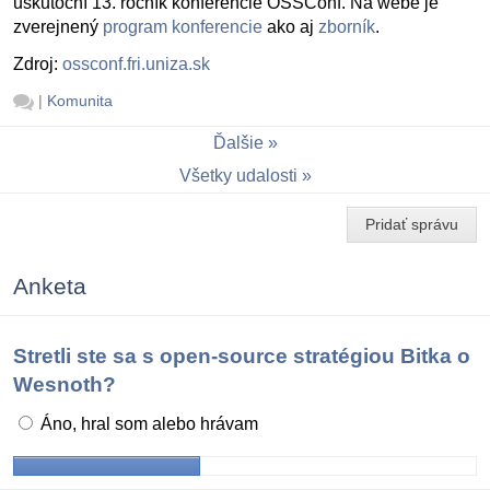
uskutoční 13. ročník konferencie OSSConf. Na webe je
zverejnený
program konferencie
ako aj
zborník
.
Zdroj:
ossconf.fri.uniza.sk
|
Komunita
Ďalšie
Všetky udalosti
Pridať správu
Anketa
Stretli ste sa s open-source stratégiou Bitka o
Wesnoth?
Áno, hral som alebo hrávam