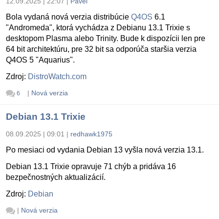
12.09.2025 | 22:07
|
Pavel
Bola vydaná nová verzia distribúcie
Q4OS
6.1
"Andromeda", ktorá vychádza z Debianu 13.1 Trixie s
desktopom Plasma alebo Trinity. Bude k dispozícii len pre
64 bit architektúru, pre 32 bit sa odporúča staršia verzia
Q4OS 5 "Aquarius".
Zdroj:
DistroWatch.com
|
Nová verzia
6
Debian 13.1 Trixie
08.09.2025 | 09:01
|
redhawk1975
Po mesiaci od vydania Debian 13 vyšla nová verzia 13.1.
Debian 13.1 Trixie opravuje 71 chýb a pridáva 16
bezpečnostných aktualizácií.
Zdroj:
Debian
|
Nová verzia