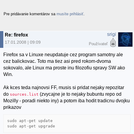
Pre pridávanie komentárov sa
musíte prihlásiť
.
srigi
Re: firefox
17.01.2008 | 09:09
Používateľ
Firefox sa v Linuxe neupdatuje cez program samotny ale
cez balickovac. Toto ma tiez asi pred rokom-dvoma
sokovalo, ale Linux ma proste inu filozofiu spravy SW ako
Win.
Ak kces teda najnovsi FF, musis si pridat nejaky repozitar
do
(zvycajne je to nejaky bubuntu repo od
sources.list
Mozilly - poradi niekto iny) a potom iba hodit tradicnu dvojku
prikazov
sudo apt-get update

sudo apt-get upgrade