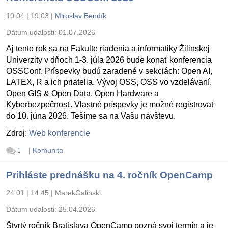
10.04 | 19:03
|
Miroslav Bendík
Dátum udalosti:
01.07.2026
Aj tento rok sa na Fakulte riadenia a informatiky Žilinskej
Univerzity v dňoch 1-3. júla 2026 bude konať konferencia
OSSConf. Príspevky budú zaradené v sekciách: Open AI,
LATEX, R a ich priatelia, Vývoj OSS, OSS vo vzdelávaní,
Open GIS & Open Data, Open Hardware a
Kyberbezpečnosť. Vlastné príspevky je možné registrovať
do 10. júna 2026. Tešíme sa na Vašu návštevu.
Zdroj:
Web konferencie
|
Komunita
1
Prihláste prednášku na 4. ročník OpenCamp
24.01 | 14:45
|
MarekGalinski
Dátum udalosti:
25.04.2026
Štvrtý ročník Bratislava OpenCamp pozná svoj termín a je