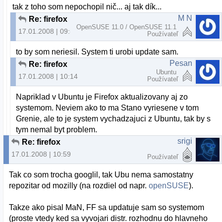
tak z toho som nepochopil nič... aj tak dík...
M N
Re: firefox
OpenSUSE 11.0 / OpenSUSE 11.1
17.01.2008 | 09:57
Používateľ
to by som neriesil. System ti urobi update sam.
Pesan
Re: firefox
Ubuntu
17.01.2008 | 10:14
Používateľ
Napriklad v Ubuntu je Firefox aktualizovany aj zo
systemom. Neviem ako to ma Stano vyriesene v tom
Grenie, ale to je system vychadzajuci z Ubuntu, tak by s
tym nemal byt problem.
srigi
Re: firefox
17.01.2008 | 10:59
Používateľ
Tak co som trocha googlil, tak Ubu nema samostatny
repozitar od mozilly (na rozdiel od napr.
openSUSE
).
Takze ako pisal MaN, FF sa updatuje sam so systemom
(proste vtedy ked sa vyvojari distr. rozhodnu do hlavneho