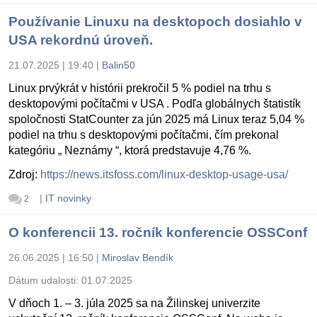
Používanie Linuxu na desktopoch dosiahlo v
USA rekordnú úroveň.
21.07.2025 | 19:40
|
Balin50
Linux prvýkrát v histórii prekročil 5 % podiel na trhu s
desktopovými počítačmi v USA . Podľa globálnych štatistík
spoločnosti StatCounter za jún 2025 má Linux teraz 5,04 %
podiel na trhu s desktopovými počítačmi, čím prekonal
kategóriu „ Neznámy “, ktorá predstavuje 4,76 %.
Zdroj:
https://news.itsfoss.com/linux-desktop-usage-usa/
|
IT novinky
2
O konferencii 13. ročník konferencie OSSConf
26.06.2025 | 16:50
|
Miroslav Bendík
Dátum udalosti:
01.07.2025
V dňoch 1. – 3. júla 2025 sa na Žilinskej univerzite