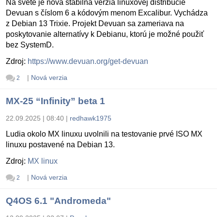
Na svete je nová stabilná verzia linuxovej distribúcie
Devuan s číslom 6 a kódovým menom Excalibur. Vychádza
z Debian 13 Trixie. Projekt Devuan sa zameriava na
poskytovanie alternatívy k Debianu, ktorú je možné použiť
bez SystemD.
Zdroj:
https://www.devuan.org/get-devuan
|
Nová verzia
2
MX-25 “Infinity” beta 1
22.09.2025 | 08:40
|
redhawk1975
Ludia okolo MX linuxu uvolnili na testovanie prvé ISO MX
linuxu postavené na Debian 13.
Zdroj:
MX linux
|
Nová verzia
2
Q4OS 6.1 "Andromeda"