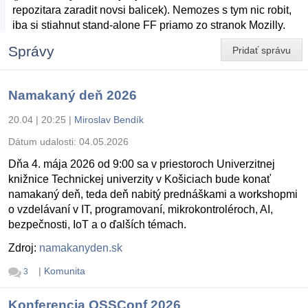
repozitara zaradit novsi balicek). Nemozes s tym nic robit,
iba si stiahnut stand-alone FF priamo zo stranok Mozilly.
Správy
Pridať správu
Namakaný deň 2026
20.04 | 20:25
|
Miroslav Bendík
Dátum udalosti:
04.05.2026
Dňa 4. mája 2026 od 9:00 sa v priestoroch Univerzitnej
knižnice Technickej univerzity v Košiciach bude konať
namakaný deň, teda deň nabitý prednáškami a workshopmi
o vzdelávaní v IT, programovaní, mikrokontroléroch, AI,
bezpečnosti, IoT a o ďalších témach.
Zdroj:
namakanyden.sk
|
Komunita
3
Konferencia OSSConf 2026